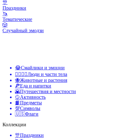
🎊
Праздники
🦄
Тематические
🎲
Случайный эмодзи
😂
Смайлики и эмоции
👩‍❤️‍💋‍👨
Люди и части тела
🐝
Животные и растения
🍕
Еда и напитки
🌇
Путешествия и местности
🥎
Активность
📙
Предметы
💯
Символы
🇺🇸
Флаги
Коллекции
🎊
Праздники