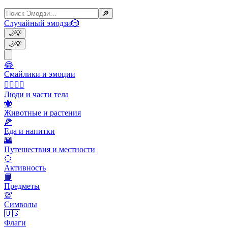
🔎
Случайный эмодзи
🎲
🌙
💡
🌙
💡
😂
Смайлики и эмоции
👩‍❤️‍💋‍👨
Люди и части тела
🐝
Животные и растения
🍕
Еда и напитки
🌇
Путешествия и местности
🥎
Активность
📙
Предметы
💯
Символы
🇺🇸
Флаги