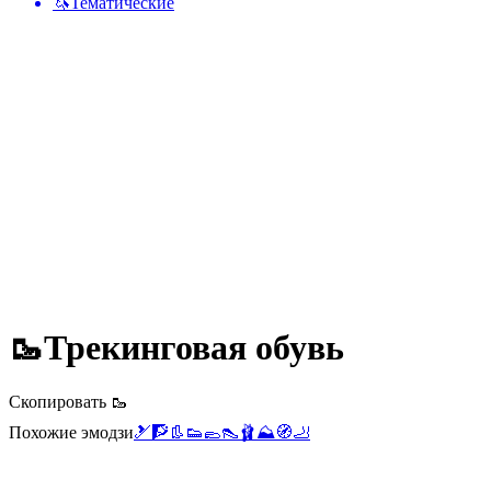
🦄
Тематические
🥾
Трекинговая обувь
Скопировать 🥾
Похожие эмодзи
🎿
🧗
👢
👟
🥿
👠
🩰
⛰️
🧭
🦶