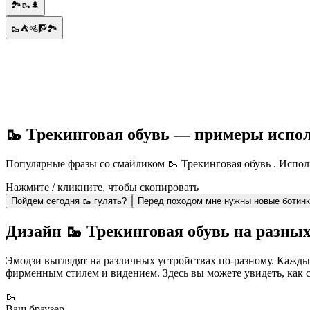
🏞️🥾🌲
🥾⛺🚵🧗🏞️
🥾 Трекинговая обувь — примеры испо
Популярные фразы со смайликом 🥾 Трекинговая обувь . Исполь
Нажмите / кликните, чтобы скопировать
Пойдем сегодня 🥾 гулять?
Перед походом мне нужны новые ботинк
Дизайн 🥾 Трекинговая обувь на разных
Эмодзи выглядят на различных устройствах по-разному. Кажды
фирменным стилем и видением. Здесь вы можете увидеть, как 
🥾
Ваш браузер