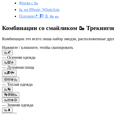
Фразы с 🥾
🥾 на iPhone, WhatsApp
Похожие🎿 🧗 👢 👟 🥿
Комбинации со смайликом 🥾 Трекинго
Комбинации это всего лишь набор эмодзи, расположенные друг 
Нажмите / кликните, чтобы скопировать
🥾🍂
— Осенняя одежда
🥾🕍🍚
— Духовная пища
🥾🧗🏞️
🧥🧤🧣🥾
— Теплая одежда
🥾👣
👣🧭🎒🥾
🥾🧤🧣🧥
— Зимняя одежда
🥾🌲