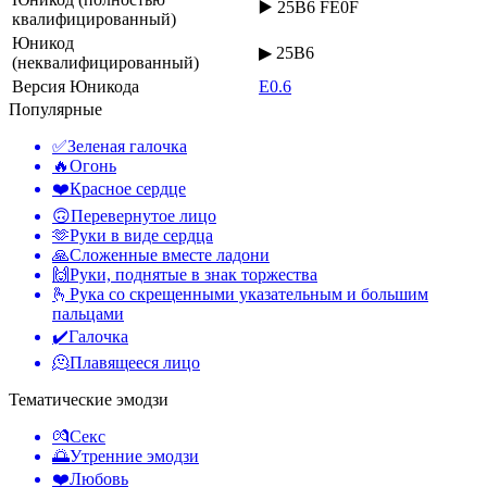
▶️ 25B6 FE0F
квалифицированный)
Юникод
▶ 25B6
(неквалифицированный)
Версия Юникода
E0.6
Популярные
✅
Зеленая галочка
🔥
Огонь
❤️
Красное сердце
🙃
Перевернутое лицо
🫶
Руки в виде сердца
🙏
Сложенные вместе ладони
🙌
Руки, поднятые в знак торжества
🫰
Рука со скрещенными указательным и большим
пальцами
✔️
Галочка
🫠
Плавящееся лицо
Тематические эмодзи
💏
Секс
🌅
Утренние эмодзи
❤️
Любовь