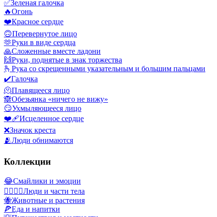
✅
Зеленая галочка
🔥
Огонь
❤️
Красное сердце
🙃
Перевернутое лицо
🫶
Руки в виде сердца
🙏
Сложенные вместе ладони
🙌
Руки, поднятые в знак торжества
🫰
Рука со скрещенными указательным и большим пальцами
✔️
Галочка
🫠
Плавящееся лицо
🙈
Обезьянка «ничего не вижу»
😏
Ухмыляющееся лицо
❤️‍🩹
Исцеленное сердце
❌
Значок креста
🫂
Люди обнимаются
Коллекции
😂
Смайлики и эмоции
👩‍❤️‍💋‍👨
Люди и части тела
🐝
Животные и растения
🍕
Еда и напитки