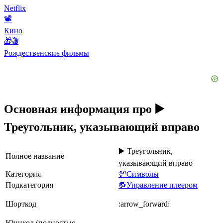
Netflix
📽
Кино
🎁🎬
Рождественские фильмы
Основная информация про ▶️
Треугольник, указывающий вправо
▶️ Треугольник,
Полное название
указывающий вправо
Категория
💯Символы
Подкатегория
🔂Управление плеером
Шорткод
:arrow_forward:
Юникод (полностью