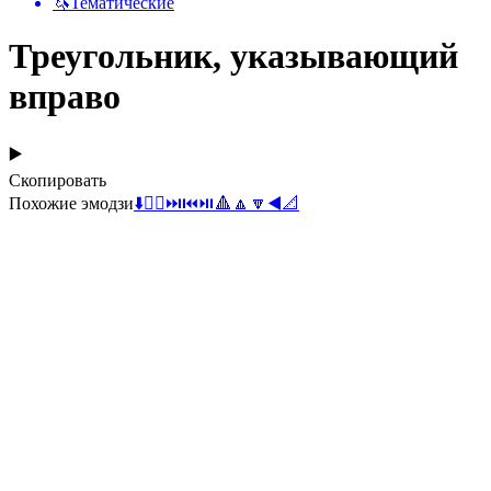
🦄
Тематические
Треугольник, указывающий
вправо
▶️
Скопировать
Похожие эмодзи
⬇️
🤾‍♀️
⏭️
⏮️
⏯️
🔺
🔼
🔽
◀️
📐