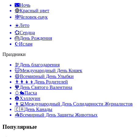
🌃
Ночь
🔴
Красный цвет
🕸️
Человек-паук
☀️
Лето
💞
Сердца
🎂
День Рождения
☪️
Ислам
Праздники
🦃
День благодарения
🐱
Международный День Кошек
😄
Всемирный День Улыбки
👨‍👩‍👧‍👦
День Родителей
💖
День Святого Валентина
🥚🐇
Пасха
🎃
Хэллоуин
👩‍💻
Международный День Солидарности Журналистов
🇨🇦
День Канады
🦓
Всемирный День Защиты Животных
Популярные