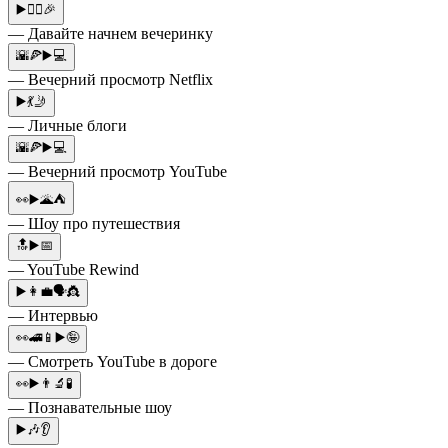
▶️👯‍♂️🎉
— Давайте начнем вечеринку
🌇🍕▶️💻
— Вечерний просмотр Netflix
▶️💃🤳
— Личные блоги
🌇🍕▶️💻
— Вечерний просмотр YouTube
👀▶️🌋⛺
— Шоу про путешествия
🔝▶️📅
— YouTube Rewind
▶️👩‍💼🗣👸
— Интервью
👀🚄📱▶️🤪
— Смотреть YouTube в дороге
👀▶️👨‍🔬🧪
— Познавательные шоу
▶️🎶👂