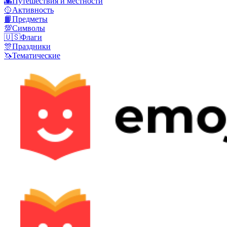
🌇
Путешествия и местности
🥎
Активность
📙
Предметы
💯
Символы
🇺🇸
Флаги
🎊
Праздники
🦄
Тематические