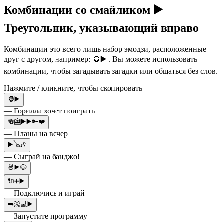
Комбинации со смайликом ▶️
Треугольник, указывающий вправо
Комбинации это всего лишь набор эмодзи, расположенные
друг с другом, например: 🦍▶️ . Вы можете использовать
комбинации, чтобы загадывать загадки или общаться без слов.
Нажмите / кликните, чтобы скопировать
🦍▶️
— Горилла хочет поиграть
🍻🎦▶️▶️🔑❤️
— Планы на вечер
▶️🪕🎶
— Сыграй на банджо!
🍜▶️😋
🔌➕▶️
— Подключись и играй
➡️📀💻▶️
— Запустите программу