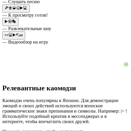
— Слушать песню
🍕🍿🥃😄▶️💻
— К просмотру готов!
▶️🤪🎭
— Развлекательные шоу
👀💻▶️⛏🧱
— Видеообзор на игру
Релевантные каомодзи
Каомодзи очень популярны в Японии. Для демонстрации
эмоций и своих действий используются японские
грамматические знаки препинания и символы. Например: |> !
Используйте подобный креатив в мессенджерах и в
интернете, чтобы впечатлить своих друзей.