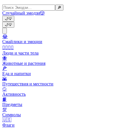
🔎
Случайный эмодзи
🎲
🌙
💡
🌙
💡
😂
Смайлики и эмоции
👩‍❤️‍💋‍👨
Люди и части тела
🐝
Животные и растения
🍕
Еда и напитки
🌇
Путешествия и местности
🥎
Активность
📙
Предметы
💯
Символы
🇺🇸
Флаги