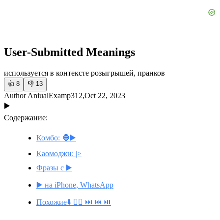
User-Submitted Meanings
используется в контексте розыгрышей, пранков
👍
8
👎
13
Author AniualExamp312,Oct 22, 2023
▶️
Содержание:
Комбо: 🦍▶️
Каомоджи: |>
Фразы с ▶️
▶️ на iPhone, WhatsApp
Похожие⬇️ 🤾‍♀️ ⏭️ ⏮️ ⏯️