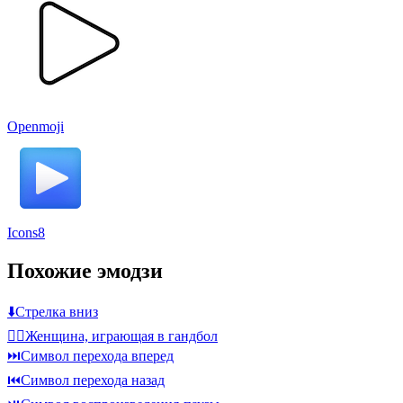
Openmoji
Icons8
Похожие эмодзи
⬇️
Стрелка вниз
🤾‍♀️
Женщина, играющая в гандбол
⏭️
Символ перехода вперед
⏮️
Символ перехода назад