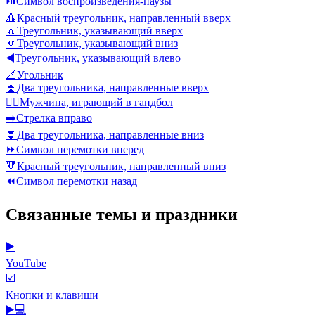
⏯️
Символ воспроизведения-паузы
🔺
Красный треугольник, направленный вверх
🔼
Треугольник, указывающий вверх
🔽
Треугольник, указывающий вниз
◀️
Треугольник, указывающий влево
📐
Угольник
⏫
Два треугольника, направленные вверх
🤾‍♂️
Мужчина, играющий в гандбол
➡️
Стрелка вправо
⏬
Два треугольника, направленные вниз
⏩
Символ перемотки вперед
🔻
Красный треугольник, направленный вниз
⏪
Символ перемотки назад
Связанные темы и праздники
▶️
YouTube
☑️
Кнопки и клавиши
▶️💻