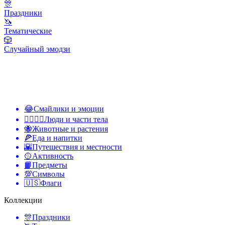
🎊
Праздники
🦄
Тематические
🎲
Случайный эмодзи
😂
Смайлики и эмоции
👩‍❤️‍💋‍👨
Люди и части тела
🐝
Животные и растения
🍕
Еда и напитки
🌇
Путешествия и местности
🥎
Активность
📙
Предметы
💯
Символы
🇺🇸
Флаги
Коллекции
🎊
Праздники