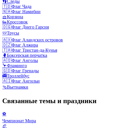
👣
Следы
🇹🇩
Флаг Чада
🇳🇦
Флаг Намибии
🧺
Корзина
👟
Кроссовок
🇩🇬
Флаг Диего Гарсия
🩲
Трусы
🇦🇽
Флаг Аландских островов
🇩🇿
Флаг Алжира
🇹🇦
Флаг Тристан-да-Кунья
🥊
Боксерская перчатка
🇦🇴
Флаг Анголы
🦩
Фламинго
🇬🇩
Флаг Гренады
🚎
Троллейбус
🇦🇮
Флаг Ангильи
🩴
Вьетнамки
Связанные темы и праздники
⚽️
Чемпионат Мира
🏈