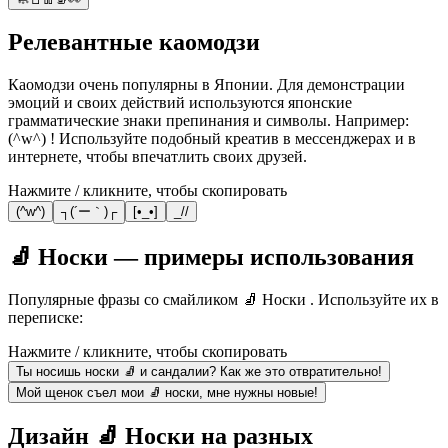
Релевантные каомодзи
Каомодзи очень популярны в Японии. Для демонстрации
эмоций и своих действий используются японские
грамматические знаки препинания и символы. Например:
(^w^) ! Используйте подобный креатив в мессенджерах и в
интернете, чтобы впечатлить своих друзей.
Нажмите / кликните, чтобы скопировать
(^w^)
┐(´ー｀)┌
[•_•]
_//
🧦 Носки — примеры использования
Популярные фразы со смайликом 🧦 Носки . Используйте их в
переписке:
Нажмите / кликните, чтобы скопировать
Ты носишь носки 🧦 и сандалии? Как же это отвратительно!
Мой щенок съел мои 🧦 носки, мне нужны новые!
Дизайн 🧦 Носки на разных