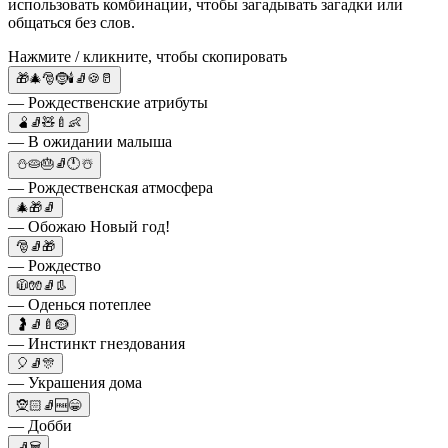
использовать комбинации, чтобы загадывать загадки или
общаться без слов.
Нажмите / кликните, чтобы скопировать
🎁🎄🎅🤶🕯🧦🍪🥛
— Рождественские атрибуты
🫄🧦🧸🍼👶
— В ожидании малыша
⛄🥧🎂🧦🕛☃️
— Рождественская атмосфера
🎄🎁🧦
— Обожаю Новый год!
🎅🧦🎁
— Рождество
🧥🧤🧦👢
— Оденься потеплее
🤰🧦🍼🪹
— Инстинкт гнездования
🎈🧦🎊
— Украшения дома
🧝🏻🧦🆓😁
— Добби
🧦🗑️