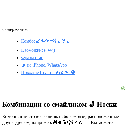
Содержание:
Комбо: 🎁🎄🎅🤶🕯🧦🍪🥛
Каомоджи: (^w^)
Фразы с 🧦
🧦 на iPhone, WhatsApp
Похожие🇩🇯 👞 🇦🇿 🦦 🧶
Комбинации со смайликом 🧦 Носки
Комбинации это всего лишь набор эмодзи, расположенные
друг с другом, например: 🎁🎄🎅🤶🕯🧦🍪🥛 . Вы можете