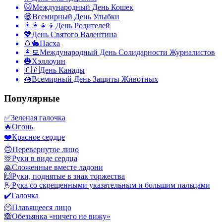
🐱
Международный День Кошек
😄
Всемирный День Улыбки
👨‍👩‍👧‍👦
День Родителей
💖
День Святого Валентина
🥚🐇
Пасха
👩‍💻
Международный День Солидарности Журналистов
🎃
Хэллоуин
🇨🇦
День Канады
🦓
Всемирный День Защиты Животных
Популярные
✅
Зеленая галочка
🔥
Огонь
❤️
Красное сердце
🙃
Перевернутое лицо
🫶
Руки в виде сердца
🙏
Сложенные вместе ладони
🙌
Руки, поднятые в знак торжества
🫰
Рука со скрещенными указательным и большим пальцами
✔️
Галочка
🫠
Плавящееся лицо
🙈
Обезьянка «ничего не вижу»