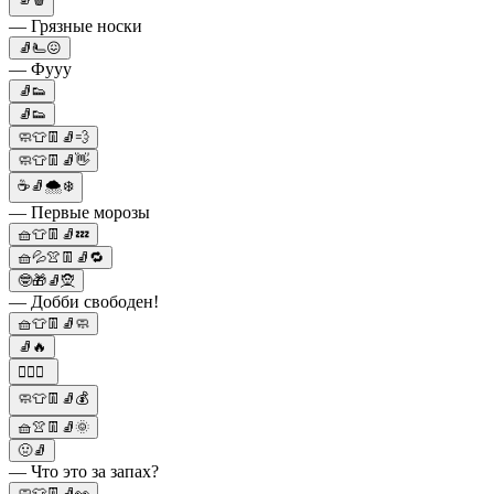
— Грязные носки
🧦🫷😖
— Фууу
🧦👟
🧦👟
🧼👕👖🧦💨
🧼👕👖🧦👋
☕🧦🌨❄️
— Первые морозы
🧺👕👖🧦💤
🧺💦👚👖🧦🔁
🤓🎁🧦🧝
— Добби свободен!
🧺👕👖🧦🧼
🧦🔥
🏋️‍♂️🧦
🧼👕👖🧦💰
🧺👚👖🧦🌞
🤢🧦
— Что это за запах?
🧼👕👖🧦👀