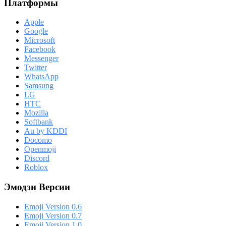
Платформы
Apple
Google
Microsoft
Facebook
Messenger
Twitter
WhatsApp
Samsung
LG
HTC
Mozilla
Softbank
Au by KDDI
Docomo
Openmoji
Discord
Roblox
Эмодзи Версии
Emoji Version 0.6
Emoji Version 0.7
Emoji Version 1.0