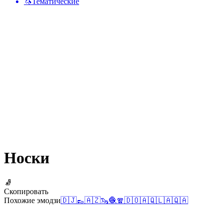
🦄
Тематические
Носки
🧦
Скопировать
Похожие эмодзи
🇩🇯
👞
🇦🇿
🦦
🧶
🧣
🇩🇴
🇦🇶
🇱🇦
🇶🇦