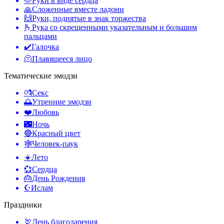
🫶
Руки в виде сердца
🙏
Сложенные вместе ладони
🙌
Руки, поднятые в знак торжества
🫰
Рука со скрещенными указательным и большим
пальцами
✔️
Галочка
🫠
Плавящееся лицо
Тематические эмодзи
💏
Секс
🌅
Утренние эмодзи
❤️
Любовь
🌃
Ночь
🔴
Красный цвет
🕸️
Человек-паук
☀️
Лето
💞
Сердца
🎂
День Рождения
☪️
Ислам
Праздники
🦃
День благодарения