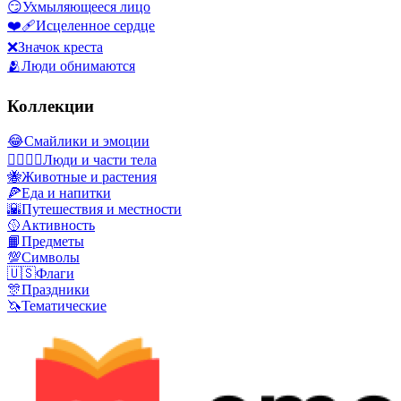
😏
Ухмыляющееся лицо
❤️‍🩹
Исцеленное сердце
❌
Значок креста
🫂
Люди обнимаются
Коллекции
😂
Смайлики и эмоции
👩‍❤️‍💋‍👨
Люди и части тела
🐝
Животные и растения
🍕
Еда и напитки
🌇
Путешествия и местности
🥎
Активность
📙
Предметы
💯
Символы
🇺🇸
Флаги
🎊
Праздники
🦄
Тематические