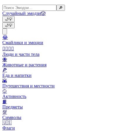
🔎
Случайный эмодзи
🎲
🌙
💡
🌙
💡
😂
Смайлики и эмоции
👩‍❤️‍💋‍👨
Люди и части тела
🐝
Животные и растения
🍕
Еда и напитки
🌇
Путешествия и местности
🥎
Активность
📙
Предметы
💯
Символы
🇺🇸
Флаги