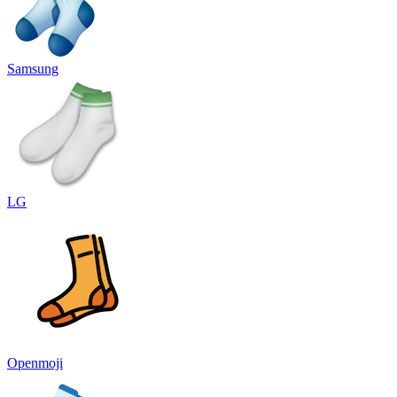
Samsung
LG
Openmoji