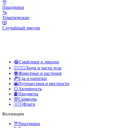
🎊
Праздники
🦄
Тематические
🎲
Случайный эмодзи
😂
Смайлики и эмоции
👩‍❤️‍💋‍👨
Люди и части тела
🐝
Животные и растения
🍕
Еда и напитки
🌇
Путешествия и местности
🥎
Активность
📙
Предметы
💯
Символы
🇺🇸
Флаги
Коллекции
🎊
Праздники