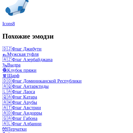
Icons8
Похожие эмодзи
🇩🇯
Флаг Джибути
👞
Мужская туфля
🇦🇿
Флаг Азербайджана
🦦
Выдра
🧶
Клубок пряжи
🧣
Шарф
🇩🇴
Флаг Доминиканской Республики
🇦🇶
Флаг Антарктиды
🇱🇦
Флаг Лаоса
🇶🇦
Флаг Катара
🇦🇼
Флаг Арубы
🇦🇹
Флаг Австрии
🇦🇩
Флаг Андорры
🇬🇦
Флаг Габона
🇦🇱
Флаг Албании
🧤
Перчатки