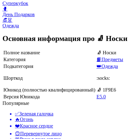
Суперкубок
🥊
День Подарков
👒👗
Одежда
Основная информация про 🧦 Носки
Полное название
🧦 Носки
Категория
📙Предметы
Подкатегория
👑Одежда
Шорткод
:socks:
Юникод (полностью квалифицированный)
🧦 1F9E6
Версия Юникода
E5.0
Популярные
✅
Зеленая галочка
🔥
Огонь
❤️
Красное сердце
🙃
Перевернутое лицо