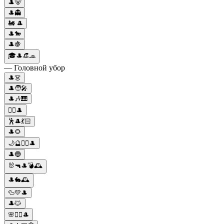
🎩🐻
🎩👻
🚂 🎩
🎩🐎
🎩🍇
🎓🎩👒🧢
— Головной убор
🎩👗
🎩🧑‍🎤
🎩🎶🎹
🧙‍♀️🎩
🕺🎩💃🏻
🎩🌻
🌙🔮🧙‍♀️🎩
🎩🔵
🐰🔫🎩💣🕰️
🎩🐇🕰️
🦆💛🎩
🎩🐱
🌸🧙‍♀️🎩