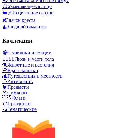
🙈
Обезьянка «ничего не вижу»
😏
Ухмыляющееся лицо
❤️‍🩹
Исцеленное сердце
❌
Значок креста
🫂
Люди обнимаются
Коллекции
😂
Смайлики и эмоции
👩‍❤️‍💋‍👨
Люди и части тела
🐝
Животные и растения
🍕
Еда и напитки
🌇
Путешествия и местности
🥎
Активность
📙
Предметы
💯
Символы
🇺🇸
Флаги
🎊
Праздники
🦄
Тематические