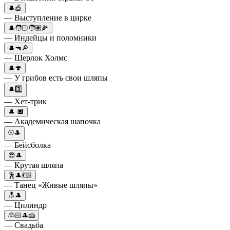
🎩🎪
— Выступление в цирке
🎩🧑🏻🧑🏽🌽
— Индейцы и поломники
🎩🔫🔎
— Шерлок Холмс
🎩🍄
— У грибов есть свои шляпы
🎩3️⃣
— Хет-трик
🎩 🔲
— Академическая шапочка
⚾️🎩
— Бейсболка
😎🎩
— Крутая шляпа
🕺🎩💃🏻
— Танец «Живые шляпы»
🔝🎩
— Цилиндр
👰🏻🎩🍰
— Свадьба