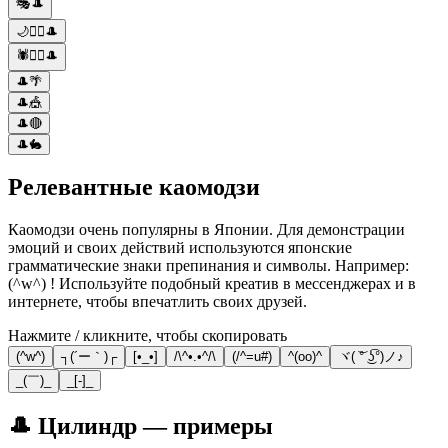
🎭🎩
🌙🧙‍♀️🎩
🕷️🧙‍♀️🎩
🎩🌴
🎩🎪
🎩🔴
🎩🐇
Релевантные каомодзи
Каомодзи очень популярны в Японии. Для демонстрации
эмоций и своих действий используются японские
грамматические знаки препинания и символы. Например:
(^w^) ! Используйте подобный креатив в мессенджерах и в
интернете, чтобы впечатлить своих друзей.
Нажмите / кликните, чтобы скопировать
(^w^)
┐(´ー｀)┌
[•_•]
/\^•.•^/\
(/^=u#)
^(oo)^
ヾ( ͝° ͜ʖ͡°)ノ♪
_(￣)_
_[-]_
🎩 Цилиндр — примеры