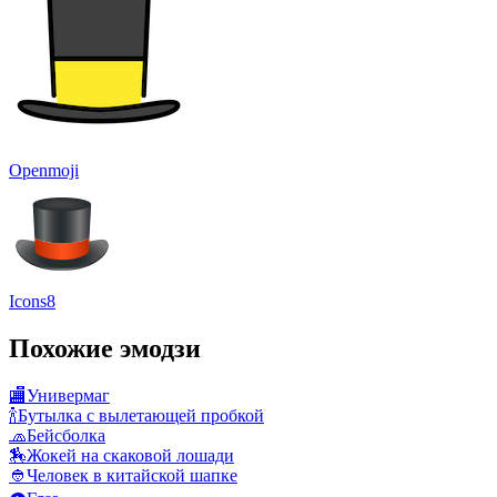
Openmoji
Icons8
Похожие эмодзи
🏬
Универмаг
🍾
Бутылка с вылетающей пробкой
🧢
Бейсболка
🏇
Жокей на скаковой лошади
👲
Человек в китайской шапке