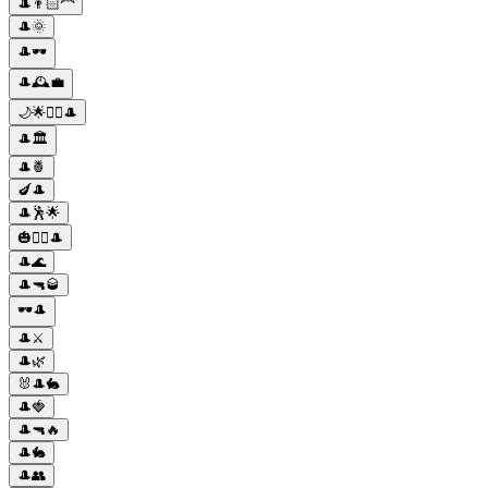
🎩👨🏻‍🦰
🎩🌞
🎩🕶️
🎩🕰️💼
🌙🌟🧙‍♀️🎩
🎩🏛️
🎩🍍
🍆🎩
🎩🕺🌟
🎃🧙‍♀️🎩
🎩🌊
🎩🔫🥃
🕶️🎩
🎩⚔️
🎩🌿
🐰🎩🐇
🎩🍓
🎩🔫🔥
🎩🐇
🎩👥