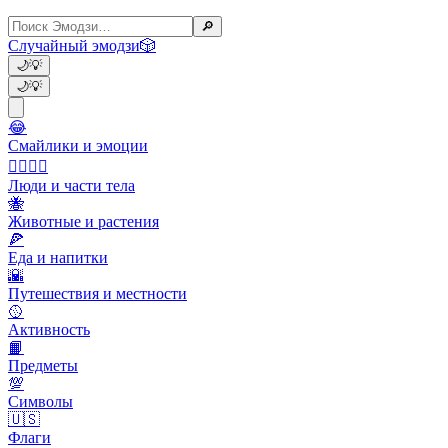
🔎
Случайный эмодзи
🎲
🌙
💡
🌙
💡
😂
Смайлики и эмоции
👩‍❤️‍💋‍👨
Люди и части тела
🐝
Животные и растения
🍕
Еда и напитки
🌇
Путешествия и местности
🥎
Активность
📙
Предметы
💯
Символы
🇺🇸
Флаги