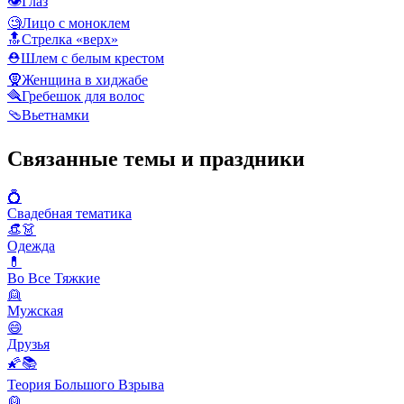
👁️
Глаз
🧐
Лицо с моноклем
🔝
Стрелка «верх»
⛑️
Шлем с белым крестом
🧕
Женщина в хиджабе
🪮
Гребешок для волос
🩴
Вьетнамки
Связанные темы и праздники
💍
Свадебная тематика
👒👗
Одежда
💊
Во Все Тяжкие
👱
Мужская
😄
Друзья
🌠📚
Теория Большого Взрыва
👱