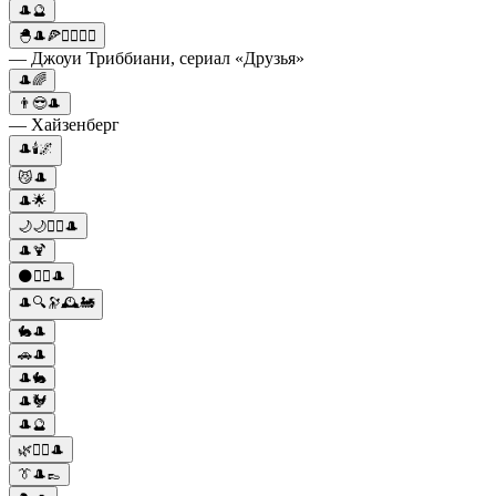
🎩🔮
🐣🎩🍕👩‍❤️‍💋‍👨
— Джоуи Триббиани, сериал «Друзья»
🎩🌈
👨😎🎩
— Хайзенберг
🎩🕯️🌌
😼🎩
🎩🌟
🌙🌙🧙‍♀️🎩
🎩🍹
🌑🧙‍♀️🎩
🎩🔍🔭🕰️🚂
🐇🎩
🚗🎩
🎩🐇
🎩🐓
🎩🔮
🌿🧙‍♀️🎩
👔🎩👞