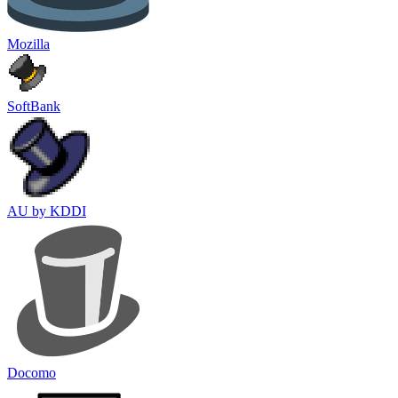
Mozilla
SoftBank
AU by KDDI
Docomo