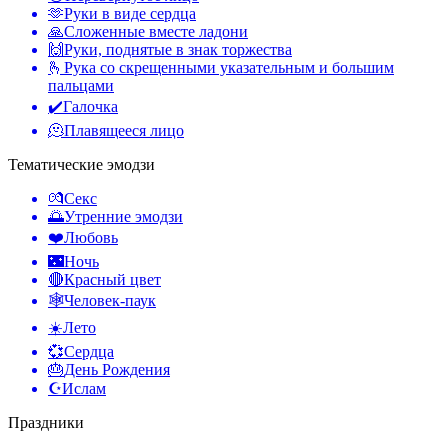
🫶
Руки в виде сердца
🙏
Сложенные вместе ладони
🙌
Руки, поднятые в знак торжества
🫰
Рука со скрещенными указательным и большим
пальцами
✔️
Галочка
🫠
Плавящееся лицо
Тематические эмодзи
💏
Секс
🌅
Утренние эмодзи
❤️
Любовь
🌃
Ночь
🔴
Красный цвет
🕸️
Человек-паук
☀️
Лето
💞
Сердца
🎂
День Рождения
☪️
Ислам
Праздники