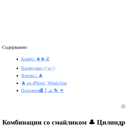
Содержание:
Комбо: 🎩🍀💰
Каомоджи: (^w^)
Фразы с 🎩
🎩 на iPhone, WhatsApp
Похожие🏬 🍾 🧢 🏇 👲
Комбинации со смайликом 🎩 Цилиндр