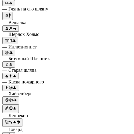
👀🎩
— Глянь на его шляпу
🎩🚹
— Вешалка
🎩🔎🔫
— Шерлок Холмс
💁🏻‍♂️🎩
— Иллюзионист
😡🎩
— Безумный Шляпник
👴🎩
— Старая шляпа
🔥👨🎩
— Каска пожарного
👨😎🎩
— Хайзенберг
😘👍🎩
💰🧔🎩
— Лепрекон
🚀🔧🎩👽
— Говард