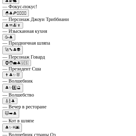
🎩💫🐇
— Фокус-покус!
🐣🎩🍕👩‍❤️‍💋‍👨
— Персонаж Джоуи Триббиани
🎩🍴🍝🍷
— Изысканная кухня
🥳🎩
— Праздничная шляпа
🚀🔧🎩👽
— Персонаж Говард
🧔🧑‍💼🎩🇺🇸
— Президент Сша
👨🎩✨🐰
— Волшебник
🎩✨8️⃣🔮
— Волшебство
🎸🍾🎩
— Вечер в ресторане
🐱➡️🎩
— Кот в шляпе
🎩✨✳️🌆
— Волшебник страны Оз