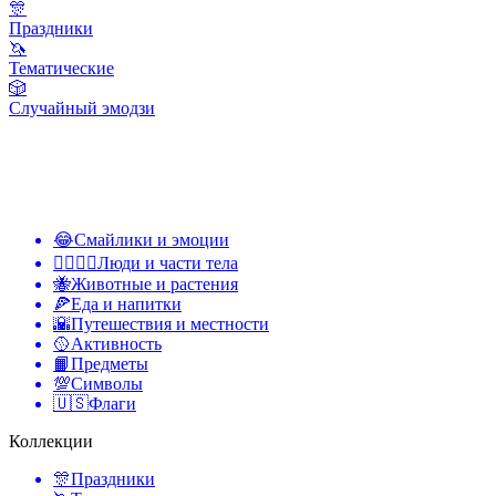
🎊
Праздники
🦄
Тематические
🎲
Случайный эмодзи
😂
Смайлики и эмоции
👩‍❤️‍💋‍👨
Люди и части тела
🐝
Животные и растения
🍕
Еда и напитки
🌇
Путешествия и местности
🥎
Активность
📙
Предметы
💯
Символы
🇺🇸
Флаги
Коллекции
🎊
Праздники