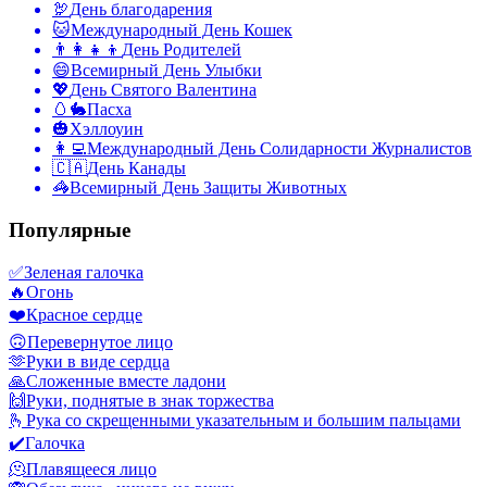
🦃
День благодарения
🐱
Международный День Кошек
👨‍👩‍👧‍👦
День Родителей
😄
Всемирный День Улыбки
💖
День Святого Валентина
🥚🐇
Пасха
🎃
Хэллоуин
👩‍💻
Международный День Солидарности Журналистов
🇨🇦
День Канады
🦓
Всемирный День Защиты Животных
Популярные
✅
Зеленая галочка
🔥
Огонь
❤️
Красное сердце
🙃
Перевернутое лицо
🫶
Руки в виде сердца
🙏
Сложенные вместе ладони
🙌
Руки, поднятые в знак торжества
🫰
Рука со скрещенными указательным и большим пальцами
✔️
Галочка
🫠
Плавящееся лицо