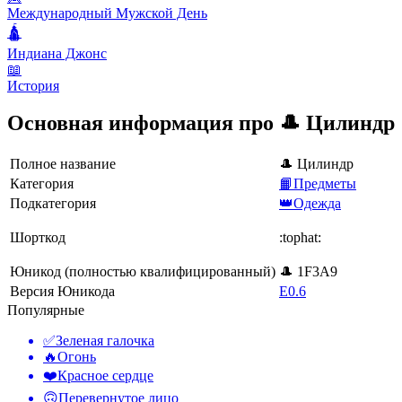
Международный Мужской День
🛕
Индиана Джонс
📖
История
Основная информация про 🎩 Цилиндр
Полное название
🎩 Цилиндр
Категория
📙Предметы
Подкатегория
👑Одежда
Шорткод
:tophat:
Юникод (полностью квалифицированный)
🎩 1F3A9
Версия Юникода
E0.6
Популярные
✅
Зеленая галочка
🔥
Огонь
❤️
Красное сердце
🙃
Перевернутое лицо