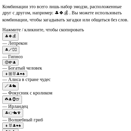
Комбинации это всего лишь набор эмодзи, расположенные
друг с другом, например: 🎩🍀💰 . Вы можете использовать
комбинации, чтобы загадывать загадки или общаться без слов.
Нажмите / кликните, чтобы скопировать
🎩🍀💰
— Лепрекон
🎩🪄😵‍💫
— Гипноз
🤑💸🎩
— Богатый человек
👧🏼🐰🎩♥️♣️
— Алиса в стране чудес
🪄🎩🐇
— Фокусник с кроликом
☘️🎩🧔🍺
— Ирландец
🎩👉🐇🍄
— Волшебный гриб
👧🐰🎩♥️♣️