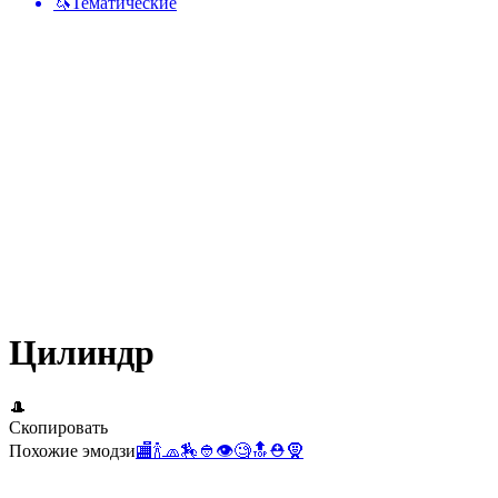
🦄
Тематические
Цилиндр
🎩
Скопировать
Похожие эмодзи
🏬
🍾
🧢
🏇
👲
👁️
🧐
🔝
⛑️
🧕