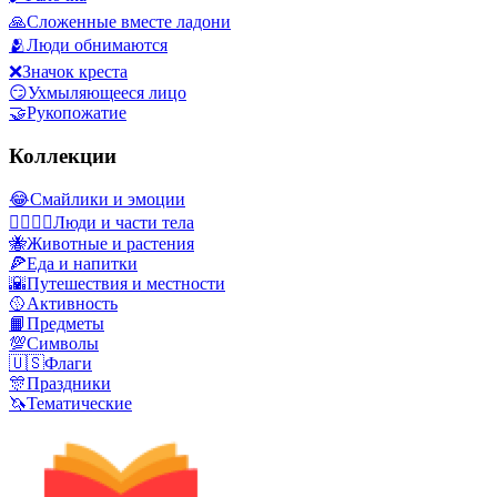
🙏
Сложенные вместе ладони
🫂
Люди обнимаются
❌
Значок креста
😏
Ухмыляющееся лицо
🤝
Рукопожатие
Коллекции
😂
Смайлики и эмоции
👩‍❤️‍💋‍👨
Люди и части тела
🐝
Животные и растения
🍕
Еда и напитки
🌇
Путешествия и местности
🥎
Активность
📙
Предметы
💯
Символы
🇺🇸
Флаги
🎊
Праздники
🦄
Тематические