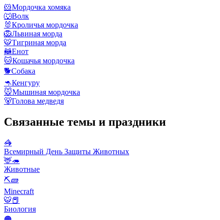
🐹
Мордочка хомяка
🐺
Волк
🐰
Кроличья мордочка
🦁
Львиная морда
🐯
Тигриная морда
🦝
Енот
🐱
Кошачья мордочка
🐕
Собака
🦘
Кенгуру
🐭
Мышиная мордочка
🐻
Голова медведя
Связанные темы и праздники
🦓
Всемирный День Защиты Животных
🦌🦔
Животные
⛏🧱
Minecraft
🐯📕
Биология
🟠