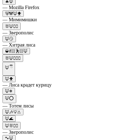
🔥🦊
— Mozilla Firefox
🐻🐼🦊🐥
— Мимимишки
🐰🦊👮‍♂️
— Зверополис
🦊😏
— Хитрая лиса
🥃💃🏻🕺🏻🦊
🐰🦊👮🏻‍♀️
🦊 ྀི
🦊🐥
— Лиса крадет курицу
🦊❄
🦊⭕
— Тотем лисы
🦊🎶💡⚠
🦊🌊
🦊🐰👮‍♀️
— Зверополис
🐾🦊