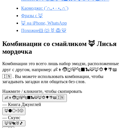
Каомоджи: (´∩｡• ᵕ •｡∩`)
Фразы с 🦊
🦊 на iPhone, WhatsApp
Похожие🐹 🐺 🐰 🦁 🐯
Комбинации со смайликом 🦊 Лисья
мордочка
Комбинации это всего лишь набор эмодзи, расположенные
друг с другом, например: 👶👦🧒🐺🐻🐆⬛🐍🐯🦊🐵🌳🌴📖
🇮🇳 . Вы можете использовать комбинации, чтобы
загадывать загадки или общаться без слов.
Нажмите / кликните, чтобы скопировать
👶👦🧒🐺🐻🐆⬛🐍🐯🦊🐵🌳🌴📖🇮🇳
— Книга Джунглей
🦊⚫⚪💨🤢
— Скунс
🦊🐻🐔🐰🎵