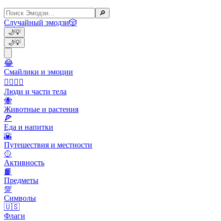
🔎
Случайный эмодзи
🎲
🌙
💡
🌙
💡
😂
Смайлики и эмоции
👩‍❤️‍💋‍👨
Люди и части тела
🐝
Животные и растения
🍕
Еда и напитки
🌇
Путешествия и местности
🥎
Активность
📙
Предметы
💯
Символы
🇺🇸
Флаги