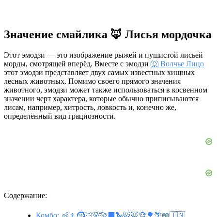
Значение смайлика 🦊 Лисья мордочка
Этот эмодзи — это изображение рыжей и пушистой лисьей
морды, смотрящей вперёд. Вместе с эмодзи
🐺 Волчье Лицо
этот эмодзи представляет двух самых известных хищных
лесных животных. Помимо своего прямого значения
животного, эмодзи может также использоваться в косвенном
значении черт характера, которые обычно приписываются
лисам, например, хитрость, ловкость и, конечно же,
определённый вид грациозности.
Содержание:
Комбо: 👶👦🧒🐺🐻🐆⬛🐍🐯🦊🐵🌳🌴📖🇮🇳