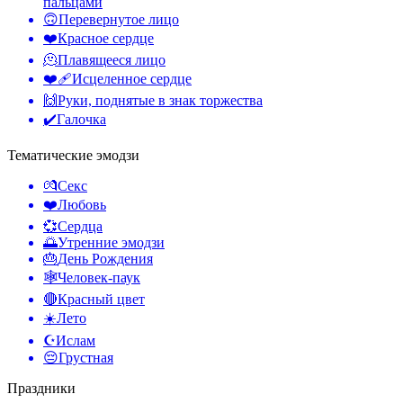
пальцами
🙃
Перевернутое лицо
❤️
Красное сердце
🫠
Плавящееся лицо
❤️‍🩹
Исцеленное сердце
🙌
Руки, поднятые в знак торжества
✔️
Галочка
Тематические эмодзи
💏
Секс
❤️
Любовь
💞
Сердца
🌅
Утренние эмодзи
🎂
День Рождения
🕸️
Человек-паук
🔴
Красный цвет
☀️
Лето
☪️
Ислам
😔
Грустная
Праздники