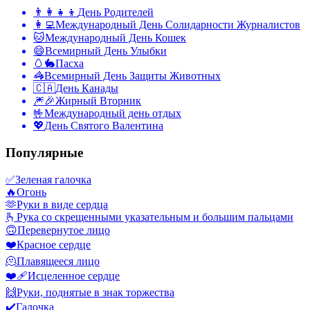
👨‍👩‍👧‍👦
День Родителей
👩‍💻
Международный День Солидарности Журналистов
🐱
Международный День Кошек
😄
Всемирный День Улыбки
🥚🐇
Пасха
🦓
Всемирный День Защиты Животных
🇨🇦
День Канады
🎆🎉
Жирный Вторник
🤟
Международный день отдых
💖
День Святого Валентина
Популярные
✅
Зеленая галочка
🔥
Огонь
🫶
Руки в виде сердца
🫰
Рука со скрещенными указательным и большим пальцами
🙃
Перевернутое лицо
❤️
Красное сердце
🫠
Плавящееся лицо
❤️‍🩹
Исцеленное сердце
🙌
Руки, поднятые в знак торжества
✔️
Галочка