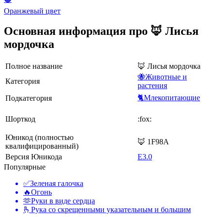
Оранжевый цвет
Основная информация про 🦊 Лисья
мордочка
Полное название
🦊 Лисья мордочка
🐝Животные и
Категория
растения
🐈Млекопитающие
Подкатегория
Шорткод
:fox:
Юникод (полностью
🦊 1F98A
квалифицированный)
Версия Юникода
E3.0
Популярные
✅
Зеленая галочка
🔥
Огонь
🫶
Руки в виде сердца
🫰
Рука со скрещенными указательным и большим