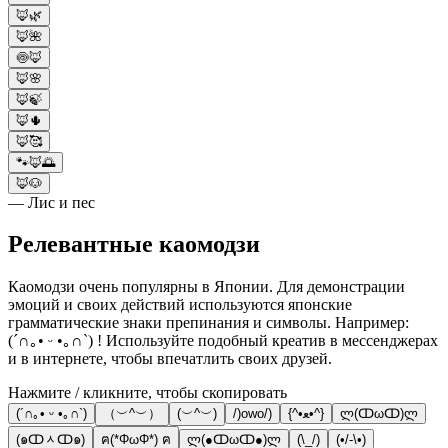
🦊🌿
🦊🌺
🍥🦊
🦊🌸
🦊🍃
🦊🌵
🦊🥰
🐾🦊🌅
🦊🐶
— Лис и пес
Релевантные каомодзи
Каомодзи очень популярны в Японии. Для демонстрации
эмоций и своих действий используются японские
грамматические знаки препинания и символы. Например:
(´∩｡• ᵕ •｡∩`) ! Используйте подобный креатив в мессенджерах
и в интернете, чтобы впечатлить своих друзей.
Нажмите / кликните, чтобы скопировать
(´∩｡• ᵕ •｡∩`)
（︶^︶）
(︶^︶)
/)owo/)
{^•ﻌ•^}
ლ(ↀωↀ)ლ
(๑ↀᆺↀ๑)
ฅ(*ΦωΦ*) ฅ
ლ(●ↀωↀ●)ლ
(\_/)
(•/-\•)