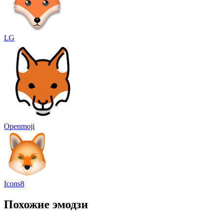
LG
Openmoji
Icons8
Похожие эмодзи