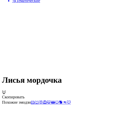
🦄
Тематические
Лисья мордочка
🦊
Скопировать
Похожие эмодзи
🐹
🐺
🐰
🦁
🐯
🦝
🐱
🐕
🦘
🐭