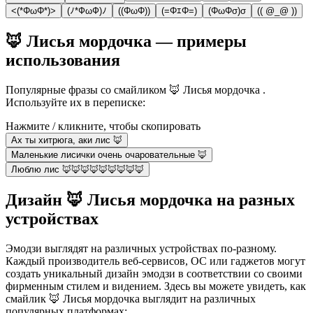
<(*ΦωΦ*)>
(ﾉ*ФωФ)ﾉ
((ΦωΦ))
(=ΦｴΦ=)
(ΦωΦσ)σ
(( @_@ ))
🦊 Лисья мордочка — примеры
использования
Популярные фразы со смайликом 🦊 Лисья мордочка .
Используйте их в переписке:
Нажмите / кликните, чтобы скопировать
Ах ты хитрюга, аки лис 🦊
Маленькие лисички очень очаровательные 🦊
Люблю лис 🦊🦊🦊🦊🦊🦊🦊🦊🦊
Дизайн 🦊 Лисья мордочка на разных
устройствах
Эмодзи выглядят на различных устройствах по-разному.
Каждый производитель веб-сервисов, ОС или гаджетов могут
создать уникальный дизайн эмодзи в соответствии со своими
фирменным стилем и видением. Здесь вы можете увидеть, как
смайлик 🦊 Лисья мордочка выглядит на различных
популярных платформах: