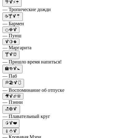
🌴🍹⚡️☂️
— Тропические дожди
☕🍸🍹🤵
— Бармен
🍊🍓🍹
— Пунш
🍹🍋🌵
— Маргарита
🍸🍹⏰
— Пришло время напиться!
🏫🍻🍹🚼
— Паб
💭🏖🍹🩱
— Воспоминание об отпуске
🎥🍹🏈🌸
— Пэнни
🏖🛟🍹
— Плавательный круг
🥭🍹❤️
💉🍅🍹
— Кровавая Мэри