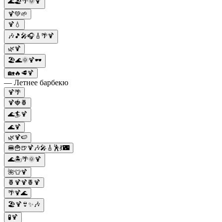
🌊🏖️🌴🌞🍹
🍹💚🌱
🍹💧
🎶🎵🎤🎧🎸🌴🍹
🌿🍹
🏖️🌊🌞🍹🕶️
🏡🔥🥩🍹
— Летнее барбекю
🍹🌴
🍹🍓🍍
🌊🏄🍹
🌊🍹
🌿🍹🍉
🍔🍟🍺🍹🎶🎤🎸🕺💃🌃
🌊🏝️🌴🌞🍹
🌺👕🍹
🍍🍹🍹🍍🍹
🌴🍹🌊
🏖🍹👙✨🎶
🧪🍹