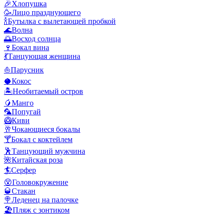
🎉
Хлопушка
🥳
Лицо празднующего
🍾
Бутылка с вылетающей пробкой
🌊
Волна
🌅
Восход солнца
🍷
Бокал вина
💃
Танцующая женщина
⛵
Парусник
🥥
Кокос
🏝️
Необитаемый остров
🥭
Манго
🦜
Попугай
🥝
Киви
🥂
Чокающиеся бокалы
🍸
Бокал с коктейлем
🕺
Танцующий мужчина
🌺
Китайская роза
🏄
Серфер
😵
Головокружение
🥃
Стакан
🍭
Леденец на палочке
🏖️
Пляж с зонтиком