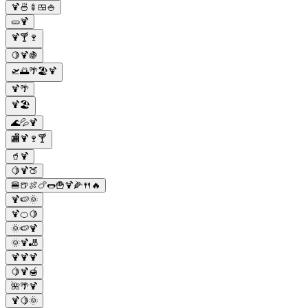
🍹🍜🍢🍱🍚
🥒🍹
🍹🍸🍷
🍋🍹🍇
🛫🌅🌴🏖️🍹
🍹🌴
🍹🏖️
🌊💦🍹
🏬🍹🍷🍸
🥤🍹
🍋🍹🍑
🍔🍺🍖🍗🌭🍟🍹🌽🍴🔥
🍹🍉🌞
🍹🍊🍋
🌞🍉🍹
🌞🍹🎳
🍹🍹🍹
🍋🍹🍯
🌺🌴🍹
🍹🍋🌞