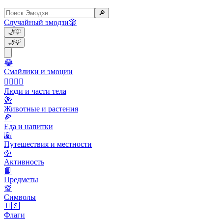
🔎
Случайный эмодзи
🎲
🌙
💡
🌙
💡
😂
Смайлики и эмоции
👩‍❤️‍💋‍👨
Люди и части тела
🐝
Животные и растения
🍕
Еда и напитки
🌇
Путешествия и местности
🥎
Активность
📙
Предметы
💯
Символы
🇺🇸
Флаги