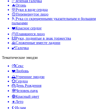
✅
Зеленая галочка
🔥
Огонь
🫶
Руки в виде сердца
🙃
Перевернутое лицо
🫰
Рука со скрещенными указательным и большим
пальцами
❤️
Красное сердце
🫠
Плавящееся лицо
🙌
Руки, поднятые в знак торжества
🙏
Сложенные вместе ладони
✔️
Галочка
Тематические эмодзи
💏
Секс
❤️
Любовь
🌅
Утренние эмодзи
💞
Сердца
🎂
День Рождения
🕸️
Человек-паук
🔴
Красный цвет
☀️
Лето
☪️
Ислам