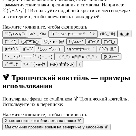
грамматические знаки препинания и символы. Например:
♡(´｡•ㅅ•｡`) ! Используйте подобный креатив в мессенджерах
и в интернете, чтобы впечатлить своих друзей.
Нажмите / кликните, чтобы скопировать
♡(´｡•ㅅ•｡`)
ฅ/ᐠ. ̫ .ᐟ\ฅ
╰( ´・ω・)つ──☆ *:・ﾟ✧
(❁´◡`❁)
◉‿◉
(*^ -^*)
((o(^¥^)o))
@(・●・)@
! (/o.o~/
\(^w^)/
(^v^)_/
(u^ᴥ^u)
ƪ(˘⌣˘)ʃ
╰(⸝⸝⸝´꒳`⸝⸝⸝)╯
ଘ(∩^o^)⊃━☆゜
( ^-^)_旦””
*・_・)◞⁽-⁾ ┬─┬ ⁽-⁾ヽ(・_・)
（ ^_^）o自自o（^_^ ）
($_$)~~°
₍⁽⁰꒫⁰⁾₎◞❢
٩̋(•᷄◟̵◞̵•᷅‧̣̥̇)’`~✧٩
(•u•) 🍹🍹(•u•)
(
🍹 Тропический коктейль — примеры
использования
Популярные фразы со смайликом 🍹 Тропический коктейль .
Используйте их в переписке:
Нажмите / кликните, чтобы скопировать
Хочется пить коктейли лежа на пляже 🍹
Мы отлично провели время на вечеринке у бассейна 🍹