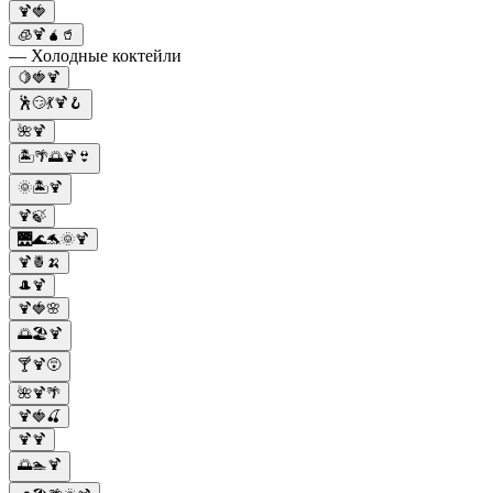
🍹🍓
🧊🍹🧉🥤
— Холодные коктейли
🍋🍓🍹
🕺😏💃🍹🪝
🌺🍹
🏝️🌴🌅🍹👙
🌞🏝️🍹
🍹🍃
🌉🌊🐬🌞🍹
🍹🍍🍌
🎩🍹
🍹🍓🌸
🌅🏖️🍹
🍸🍹😵
🌺🍹🌴
🍹🍓🍒
🍹🍹
🌅🏊🍹