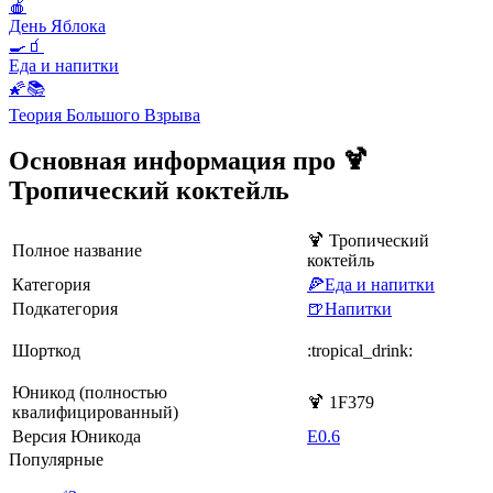
🍎
День Яблока
🍳🧃
Еда и напитки
🌠📚
Теория Большого Взрыва
Основная информация про 🍹
Тропический коктейль
🍹 Тропический
Полное название
коктейль
Категория
🍕Еда и напитки
Подкатегория
🍺Напитки
Шорткод
:tropical_drink:
Юникод (полностью
🍹 1F379
квалифицированный)
Версия Юникода
E0.6
Популярные