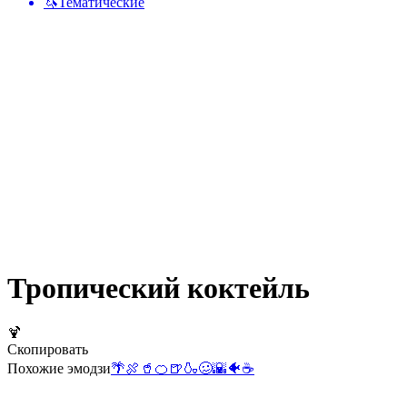
🦄
Тематические
Тропический коктейль
🍹
Скопировать
Похожие эмодзи
🌴
🍖
🥤
🍊
🍺
🍶
🥴
🌇
🐠
☕