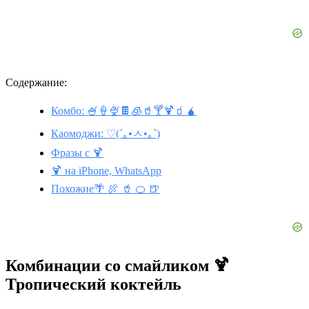
Содержание:
Комбо: 🍧🍦🍨🍫🧊🥤🍸🍹🧃🧉
Каомоджи: ♡(´｡•ㅅ•｡`)
Фразы с 🍹
🍹 на iPhone, WhatsApp
Похожие🌴 🍖 🥤 🍊 🍺
Комбинации со смайликом 🍹
Тропический коктейль