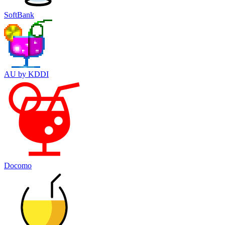
SoftBank
AU by KDDI
Docomo