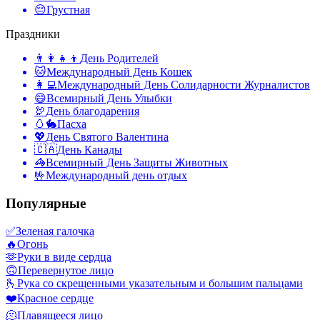
😔
Грустная
Праздники
👨‍👩‍👧‍👦
День Родителей
🐱
Международный День Кошек
👩‍💻
Международный День Солидарности Журналистов
😄
Всемирный День Улыбки
🦃
День благодарения
🥚🐇
Пасха
💖
День Святого Валентина
🇨🇦
День Канады
🦓
Всемирный День Защиты Животных
🤟
Международный день отдых
Популярные
✅
Зеленая галочка
🔥
Огонь
🫶
Руки в виде сердца
🙃
Перевернутое лицо
🫰
Рука со скрещенными указательным и большим пальцами
❤️
Красное сердце
🫠
Плавящееся лицо