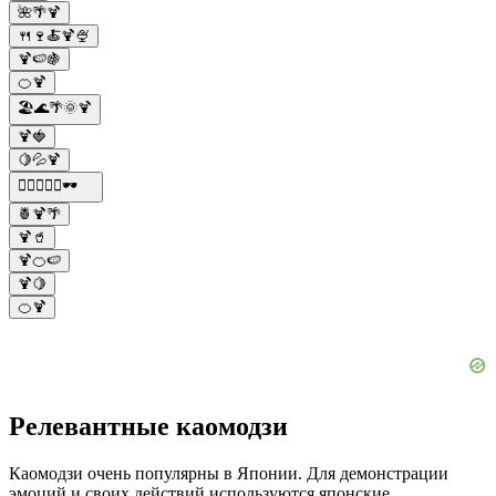
🌺🌴🍹
🍴🍷🍝🍹🍨
🍹🍉🍇
🍊🍹
🏖️🌊🌴🌞🍹
🍹🍓
🍋💦🍹
🏄‍♂️🌊🌞🍹🕶️
🍍🍹🌴
🍹🥤
🍹🍊🍉
🍹🍋
🍊🍹
Релевантные каомодзи
Каомодзи очень популярны в Японии. Для демонстрации
эмоций и своих действий используются японские