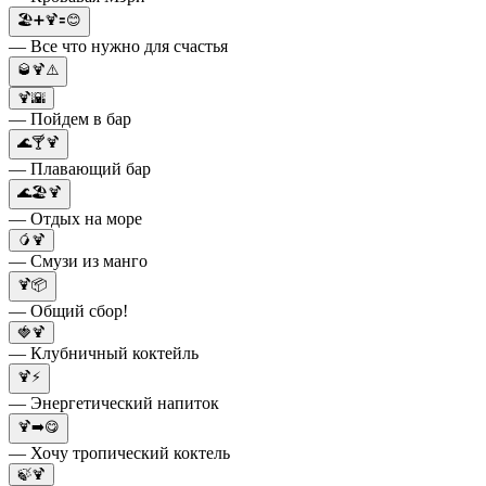
🏖➕🍹🟰😊
— Все что нужно для счастья
🥃🍹⚠️
🍹🌇
— Пойдем в бар
🌊🍸🍹
— Плавающий бар
🌊🏖🍹
— Отдых на море
🥭🍹
— Смузи из манго
🍹📦
— Общий сбор!
🍓🍹
— Клубничный коктейль
🍹⚡️
— Энергетический напиток
🍹➡️😋
— Хочу тропический коктель
🍃🍹