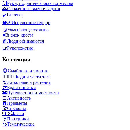
🙌
Руки, поднятые в знак торжества
🙏
Сложенные вместе ладони
✔️
Галочка
❤️‍🩹
Исцеленное сердце
😏
Ухмыляющееся лицо
❌
Значок креста
🫂
Люди обнимаются
🤝
Рукопожатие
Коллекции
😂
Смайлики и эмоции
👩‍❤️‍💋‍👨
Люди и части тела
🐝
Животные и растения
🍕
Еда и напитки
🌇
Путешествия и местности
🥎
Активность
📙
Предметы
💯
Символы
🇺🇸
Флаги
🎊
Праздники
🦄
Тематические