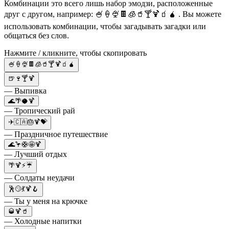
Комбинации это всего лишь набор эмодзи, расположенные
друг с другом, например: 🍧🍦🍨🍫🧊🥤🍸🍹🧃🧉 . Вы можете
использовать комбинации, чтобы загадывать загадки или
общаться без слов.
Нажмите / кликните, чтобы скопировать
🍧🍦🍨🍫🧊🥤🍸🍹🧃🧉
🍺🍷🍸🍹
— Выпивка
🌊🌴🥥🍹
— Тропический рай
✈️🇨🇦🎂🍹💝
— Праздничное путешествие
🌊🦩🛟🤩🍹
— Лучший отдых
🌴🍹⚡️☔️
— Солдаты неудачи
🕺😏💃🍹🪝
— Ты у меня на крючке
🥃🍹🥤
— Холодные напитки