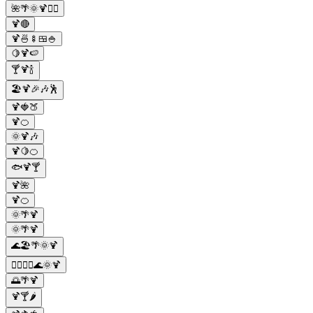
🌺🌴🌞🍹🏊‍♀️
🍹🔴
🍹🍜🍢🍱🍚
🍋🍹🍉
🍸🍹🍾
🏖️🍹🎉🎶🕺
🍹🍓🍑
🍹🍊
🌞🍹🎶
🍹🍋🍊
🐟🍹🍸
🍹🌺
🍹🍊
🌞🌴🍹
🌞🌴🍹
🌊🏖️🌴🌞🍹
🚣‍♀️🏊‍♂️🌊🌞🍹
🌅🌴🍹
🍹🍸🌶️