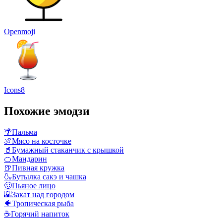
Openmoji
Icons8
Похожие эмодзи
🌴
Пальма
🍖
Мясо на косточке
🥤
Бумажный стаканчик с крышкой
🍊
Мандарин
🍺
Пивная кружка
🍶
Бутылка сакэ и чашка
🥴
Пьяное лицо
🌇
Закат над городом
🐠
Тропическая рыба
☕
Горячий напиток