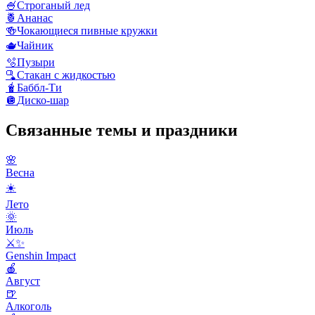
🍧
Строганый лед
🍍
Ананас
🍻
Чокающиеся пивные кружки
🫖
Чайник
🫧
Пузыри
🫗
Стакан с жидкостью
🧋
Баббл-Ти
🪩
Диско-шар
Связанные темы и праздники
🌸
Весна
☀️
Лето
🌞
Июль
⚔️✨
Genshin Impact
🍎
Август
🍺
Алкоголь