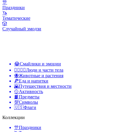
🎊
Праздники
🦄
Тематические
🎲
Случайный эмодзи
😂
Смайлики и эмоции
👩‍❤️‍💋‍👨
Люди и части тела
🐝
Животные и растения
🍕
Еда и напитки
🌇
Путешествия и местности
🥎
Активность
📙
Предметы
💯
Символы
🇺🇸
Флаги
Коллекции
🎊
Праздники