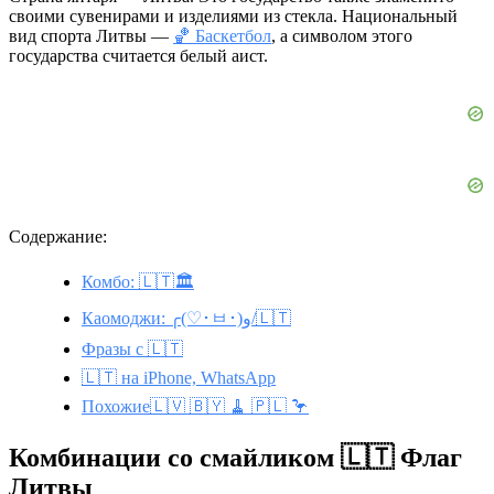
своими сувенирами и изделиями из стекла. Национальный
вид спорта Литвы —
🏀 Баскетбол
, а символом этого
государства считается белый аист.
Содержание:
Комбо: 🇱🇹🏛️
Каомоджи: ╭(♡･ㅂ･)و/🇱🇹
Фразы с 🇱🇹
🇱🇹 на iPhone, WhatsApp
Похожие🇱🇻 🇧🇾 🧹 🇵🇱 🦩
Комбинации со смайликом 🇱🇹 Флаг
Литвы