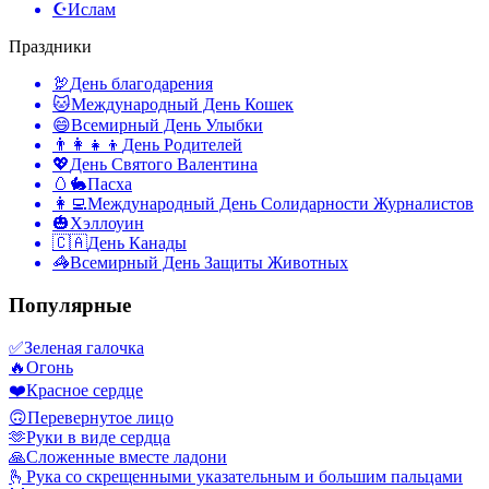
☪️
Ислам
Праздники
🦃
День благодарения
🐱
Международный День Кошек
😄
Всемирный День Улыбки
👨‍👩‍👧‍👦
День Родителей
💖
День Святого Валентина
🥚🐇
Пасха
👩‍💻
Международный День Солидарности Журналистов
🎃
Хэллоуин
🇨🇦
День Канады
🦓
Всемирный День Защиты Животных
Популярные
✅
Зеленая галочка
🔥
Огонь
❤️
Красное сердце
🙃
Перевернутое лицо
🫶
Руки в виде сердца
🙏
Сложенные вместе ладони
🫰
Рука со скрещенными указательным и большим пальцами