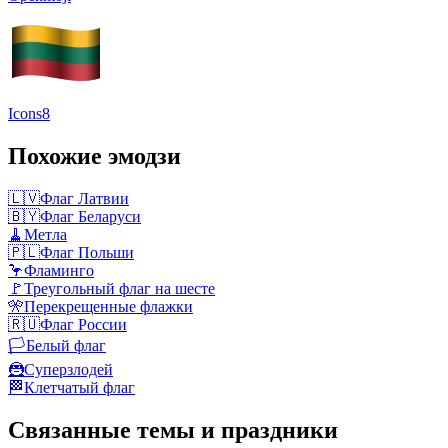
Icons8
Похожие эмодзи
🇱🇻
Флаг Латвии
🇧🇾
Флаг Беларуси
🧹
Метла
🇵🇱
Флаг Польши
🦩
Фламинго
🚩
Треугольный флаг на шесте
🎌
Перекрещенные флажки
🇷🇺
Флаг России
🏳️
Белый флаг
🦹
Суперзлодей
🏁
Клетчатый флаг
Связанные темы и праздники