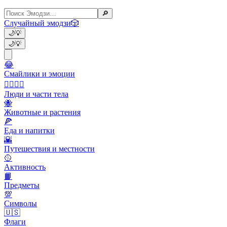
🔎
Случайный эмодзи
🎲
🌙
💡
🌙
💡
😂
Смайлики и эмоции
👩‍❤️‍💋‍👨
Люди и части тела
🐝
Животные и растения
🍕
Еда и напитки
🌇
Путешествия и местности
🥎
Активность
📙
Предметы
💯
Символы
🇺🇸
Флаги