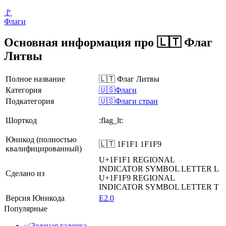
🚩
Флаги
Основная информация про 🇱🇹 Флаг
Литвы
Полное название
🇱🇹 Флаг Литвы
Категория
🇺🇸Флаги
Подкатегория
🇺🇸Флаги стран
Шорткод
:flag_lt:
Юникод (полностью
🇱🇹 1F1F1 1F1F9
квалифицированный)
U+1F1F1
REGIONAL
INDICATOR SYMBOL LETTER L
Сделано из
U+1F1F9
REGIONAL
INDICATOR SYMBOL LETTER T
Версия Юникода
E2.0
Популярные
✅
Зеленая галочка