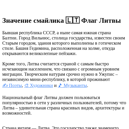
Значение смайлика 🇱🇹 Флаг Литвы
Бывшая республика СССР, а ныне самая южная страна
Балтии. Город Вильнюс, столица государства, известен своим
Старым городом, здания которого выполнены в готическом
стиле. Башня Гедимина, расположенная на холме, откуда
открываются великолепные пейзажи.
Кроме того, Литва считается страной с самым быстро
исчезающим населением, что связано с огромным уровнем
миграции. Творческим натурам срочно нужно в Ужупис –
независимую мини-республику, в которой проживают
✍ Поэты
,
🎨 Художники
и
🎵 Музыканты
.
Национальный флаг Литвы должен пользоваться
популярностью в сети у различных пользователей, потому что
Литва – удивительная страна красивых видов, архитектуры и
возможностей.
Страна янтаря — Литва. Это государство также знаменито