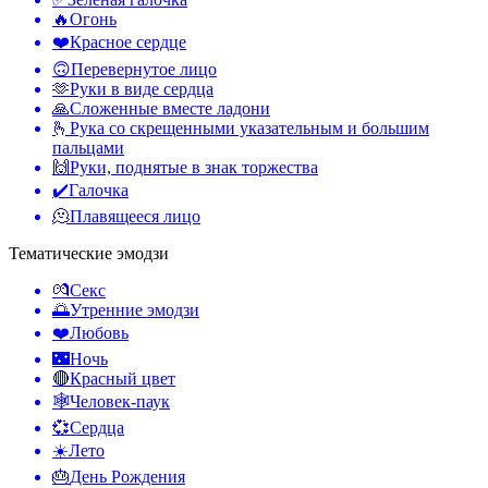
🔥
Огонь
❤️
Красное сердце
🙃
Перевернутое лицо
🫶
Руки в виде сердца
🙏
Сложенные вместе ладони
🫰
Рука со скрещенными указательным и большим
пальцами
🙌
Руки, поднятые в знак торжества
✔️
Галочка
🫠
Плавящееся лицо
Тематические эмодзи
💏
Секс
🌅
Утренние эмодзи
❤️
Любовь
🌃
Ночь
🔴
Красный цвет
🕸️
Человек-паук
💞
Сердца
☀️
Лето
🎂
День Рождения