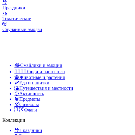
🎊
Праздники
🦄
Тематические
🎲
Случайный эмодзи
😂
Смайлики и эмоции
👩‍❤️‍💋‍👨
Люди и части тела
🐝
Животные и растения
🍕
Еда и напитки
🌇
Путешествия и местности
🥎
Активность
📙
Предметы
💯
Символы
🇺🇸
Флаги
Коллекции
🎊
Праздники