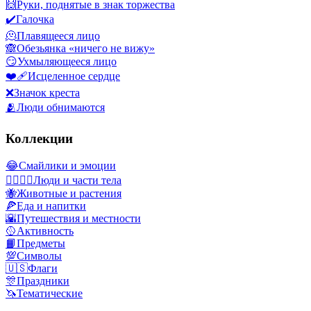
🙌
Руки, поднятые в знак торжества
✔️
Галочка
🫠
Плавящееся лицо
🙈
Обезьянка «ничего не вижу»
😏
Ухмыляющееся лицо
❤️‍🩹
Исцеленное сердце
❌
Значок креста
🫂
Люди обнимаются
Коллекции
😂
Смайлики и эмоции
👩‍❤️‍💋‍👨
Люди и части тела
🐝
Животные и растения
🍕
Еда и напитки
🌇
Путешествия и местности
🥎
Активность
📙
Предметы
💯
Символы
🇺🇸
Флаги
🎊
Праздники
🦄
Тематические