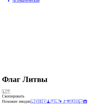
🦄
Тематические
Флаг Литвы
🇱🇹
Скопировать
Похожие эмодзи
🇱🇻
🇧🇾
🧹
🇵🇱
🦩
🚩
🎌
🇷🇺
🏳️
🦹