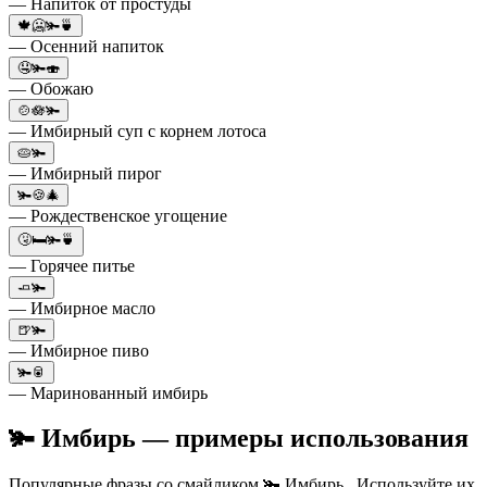
— Напиток от простуды
🍁🥶🫚🍵
— Осенний напиток
🤤🫚🍣
— Обожаю
🍲🪷🫚
— Имбирный суп с корнем лотоса
🥧🫚
— Имбирный пирог
🫚🍪🎄
— Рождественское угощение
🤧🛏🫚🍵
— Горячее питье
🧈🫚
— Имбирное масло
🍺🫚
— Имбирное пиво
🫚🥫
— Маринованный имбирь
🫚 Имбирь — примеры использования
Популярные фразы со смайликом 🫚 Имбирь . Используйте их