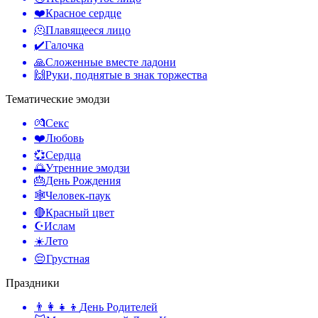
❤️
Красное сердце
🫠
Плавящееся лицо
✔️
Галочка
🙏
Сложенные вместе ладони
🙌
Руки, поднятые в знак торжества
Тематические эмодзи
💏
Секс
❤️
Любовь
💞
Сердца
🌅
Утренние эмодзи
🎂
День Рождения
🕸️
Человек-паук
🔴
Красный цвет
☪️
Ислам
☀️
Лето
😔
Грустная
Праздники
👨‍👩‍👧‍👦
День Родителей