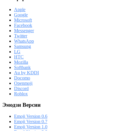
Apple
Google
Microsoft
Facebook
Messenger
Twitter
WhatsApp
Samsung
LG
HTC
Mozilla
Softbank
Au by KDDI
Docomo
Openmoji
Discord
Roblox
Эмодзи Версии
Emoji Version 0.6
Emoji Version 0.7
Emoji Version 1.0