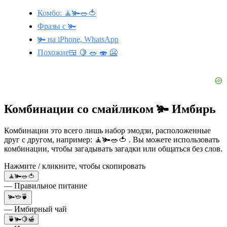
Комбо: 🧘🫚🥗🍅
Фразы с 🫚
🫚 на iPhone, WhatsApp
Похожие🍱 🍋 🥗 🍣 🥶
Комбинации со смайликом 🫚 Имбирь
Комбинации это всего лишь набор эмодзи, расположенные
друг с другом, например: 🧘🫚🥗🍅 . Вы можете использовать
комбинации, чтобы загадывать загадки или общаться без слов.
Нажмите / кликните, чтобы скопировать
🧘🫚🥗🍅
— Правильное питание
🫚🫖🍵
— Имбирный чай
🍵🫚🍋🍯