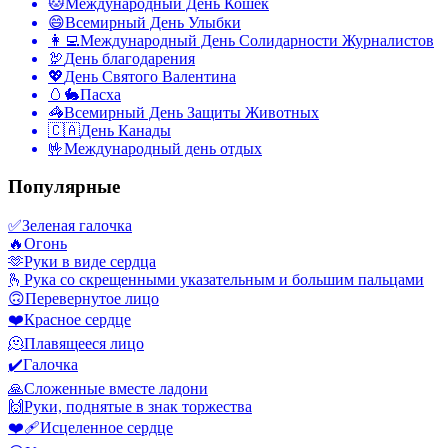
🐱
Международный День Кошек
😄
Всемирный День Улыбки
👩‍💻
Международный День Солидарности Журналистов
🦃
День благодарения
💖
День Святого Валентина
🥚🐇
Пасха
🦓
Всемирный День Защиты Животных
🇨🇦
День Канады
🤟
Международный день отдых
Популярные
✅
Зеленая галочка
🔥
Огонь
🫶
Руки в виде сердца
🫰
Рука со скрещенными указательным и большим пальцами
🙃
Перевернутое лицо
❤️
Красное сердце
🫠
Плавящееся лицо
✔️
Галочка
🙏
Сложенные вместе ладони
🙌
Руки, поднятые в знак торжества
❤️‍🩹
Исцеленное сердце