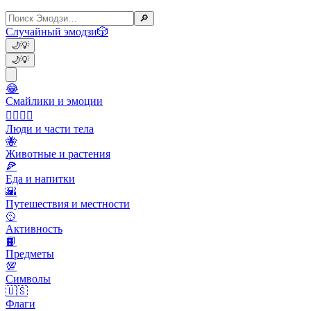
🔎
Случайный эмодзи
🎲
🌙
💡
🌙
💡
😂
Смайлики и эмоции
👩‍❤️‍💋‍👨
Люди и части тела
🐝
Животные и растения
🍕
Еда и напитки
🌇
Путешествия и местности
🥎
Активность
📙
Предметы
💯
Символы
🇺🇸
Флаги