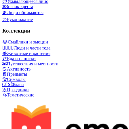
😏
Ухмыляющееся лицо
❌
Значок креста
🫂
Люди обнимаются
🤝
Рукопожатие
Коллекции
😂
Смайлики и эмоции
👩‍❤️‍💋‍👨
Люди и части тела
🐝
Животные и растения
🍕
Еда и напитки
🌇
Путешествия и местности
🥎
Активность
📙
Предметы
💯
Символы
🇺🇸
Флаги
🎊
Праздники
🦄
Тематические