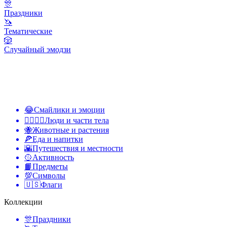
🎊
Праздники
🦄
Тематические
🎲
Случайный эмодзи
😂
Смайлики и эмоции
👩‍❤️‍💋‍👨
Люди и части тела
🐝
Животные и растения
🍕
Еда и напитки
🌇
Путешествия и местности
🥎
Активность
📙
Предметы
💯
Символы
🇺🇸
Флаги
Коллекции
🎊
Праздники