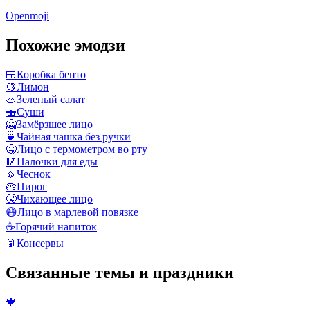
Openmoji
Похожие эмодзи
🍱
Коробка бенто
🍋
Лимон
🥗
Зеленый салат
🍣
Суши
🥶
Замёрзшее лицо
🍵
Чайная чашка без ручки
🤒
Лицо с термометром во рту
🥢
Палочки для еды
🧄
Чеснок
🥧
Пирог
🤧
Чихающее лицо
😷
Лицо в марлевой повязке
☕
Горячий напиток
🥫
Консервы
Связанные темы и праздники
🍁