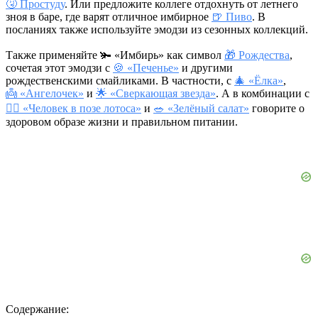
🤧 Простуду
. Или предложите коллеге отдохнуть от летнего
зноя в баре, где варят отличное имбирное
🍺 Пиво
. В
посланиях также используйте эмодзи из сезонных коллекций.
Также применяйте 🫚 «Имбирь» как символ
🎁 Рождества
,
сочетая этот эмодзи с
🍪 «Печенье»
и другими
рождественскими смайликами. В частности, с
🎄 «Ёлка»
,
👼 «Ангелочек»
и
🌟 «Сверкающая звезда»
. А в комбинации с
🧘‍♂️ «Человек в позе лотоса»
и
🥗 «Зелёный салат»
говорите о
здоровом образе жизни и правильном питании.
Содержание: