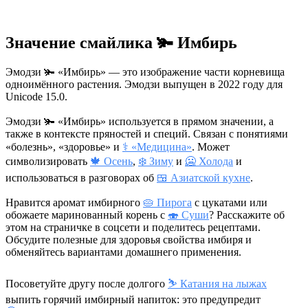
Значение смайлика 🫚 Имбирь
Эмодзи 🫚 «Имбирь» — это изображение части корневища
одноимённого растения. Эмодзи выпущен в 2022 году для
Unicode 15.0.
Эмодзи 🫚 «Имбирь» используется в прямом значении, а
также в контексте пряностей и специй. Связан с понятиями
«болезнь», «здоровье» и
⚕️ «Медицина»
. Может
символизировать
🍁 Осень
,
❄️ Зиму
и
🥶 Холода
и
использоваться в разговорах об
🍱 Азиатской кухне
.
Нравится аромат имбирного
🥧 Пирога
с цукатами или
обожаете маринованный корень с
🍣 Суши
? Расскажите об
этом на страничке в соцсети и поделитесь рецептами.
Обсудите полезные для здоровья свойства имбиря и
обменяйтесь вариантами домашнего применения.
Посоветуйте другу после долгого
⛷ Катания на лыжах
выпить горячий имбирный напиток: это предупредит