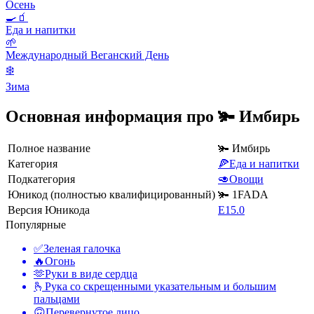
Осень
🍳🧃
Еда и напитки
🌱
Международный Веганский День
❄️
Зима
Основная информация про 🫚 Имбирь
Полное название
🫚 Имбирь
Категория
🍕Еда и напитки
Подкатегория
🥑Овощи
Юникод (полностью квалифицированный)
🫚 1FADA
Версия Юникода
E15.0
Популярные
✅
Зеленая галочка
🔥
Огонь
🫶
Руки в виде сердца
🫰
Рука со скрещенными указательным и большим
пальцами
🙃
Перевернутое лицо