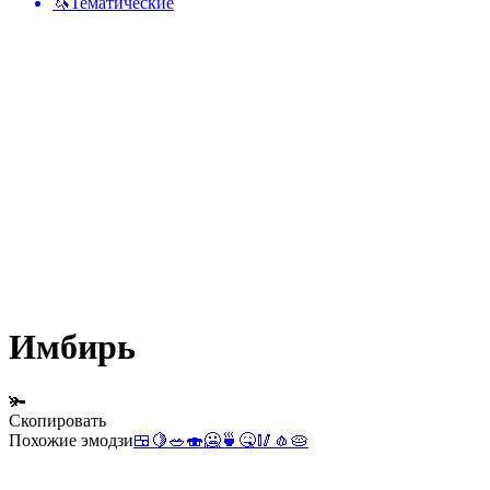
🦄
Тематические
Имбирь
🫚
Скопировать
Похожие эмодзи
🍱
🍋
🥗
🍣
🥶
🍵
🤒
🥢
🧄
🥧