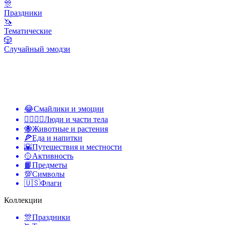
🎊
Праздники
🦄
Тематические
🎲
Случайный эмодзи
😂
Смайлики и эмоции
👩‍❤️‍💋‍👨
Люди и части тела
🐝
Животные и растения
🍕
Еда и напитки
🌇
Путешествия и местности
🥎
Активность
📙
Предметы
💯
Символы
🇺🇸
Флаги
Коллекции
🎊
Праздники