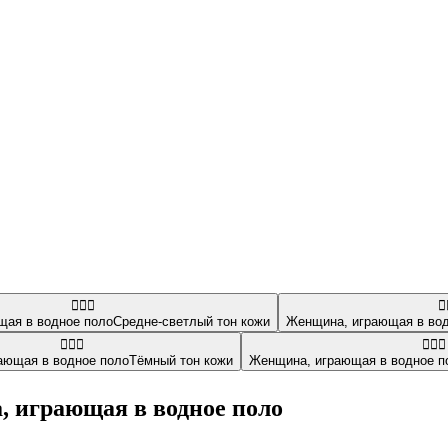
🤽🏼‍♀️
🤽
щая в водное поло
Средне-светлый тон кожи
Женщина, играющая в вод
🤽🏿‍♀️
🤽🏾‍♀️
ающая в водное поло
Тёмный тон кожи
Женщина, играющая в водное п
, играющая в водное поло