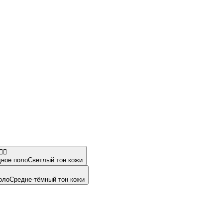
🏻‍♀️
ное поло
Светлый тон кожи
оло
Средне-тёмный тон кожи