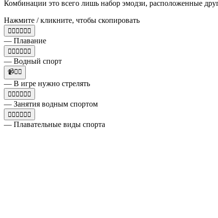
Комбинации это всего лишь набор эмодзи, расположенные друг с д
Нажмите / кликните, чтобы скопировать
🤽‍♀️🏄‍♀️🏊‍♀️
— Плавание
🏊‍♂️🏄‍♂️🤽‍♀️
— Водный спорт
📹🤽‍♀️
— В игре нужно стрелять
🏊‍♂️🏄‍♂️🤽‍♀️
— Занятия водным спортом
🤽‍♀️🏄‍♀️🏊‍♀️
— Плавательные виды спорта