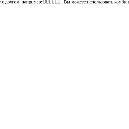
ругом, например: 🤽‍♀️🏄‍♀️🏊‍♀️ . Вы можете использовать комби