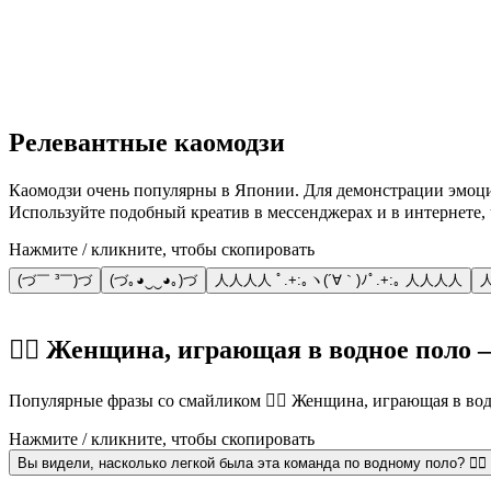
Релевантные каомодзи
Каомодзи очень популярны в Японии. Для демонстрации эмоц
Используйте подобный креатив в мессенджерах и в интернете, 
Нажмите / кликните, чтобы скопировать
(づ￣ ³￣)づ
(づ｡◕‿‿◕｡)づ
人人人人 ﾟ.+:｡ヽ(´∀｀)ﾉﾟ.+:｡ 人人人人
人
🤽‍♀️ Женщина, играющая в водное пол
Популярные фразы со смайликом 🤽‍♀️ Женщина, играющая в вод
Нажмите / кликните, чтобы скопировать
Вы видели, насколько легкой была эта команда по водному поло? 🤽‍♀️