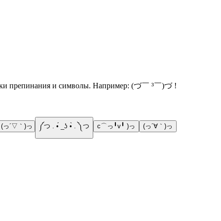
наки препинания и символы. Например: (づ￣ ³￣)づ !
(っ´▽｀)っ
༼つ . •́ _ʖ •̀ . ༽つ
c⌒っ╹v╹ )っ
(っ´∀｀)っ