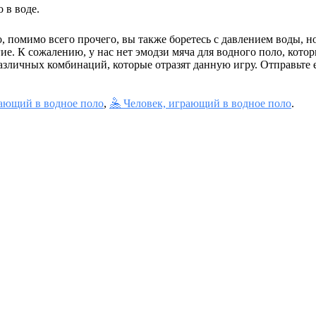
о в воде.
о, помимо всего прочего, вы также боретесь с давлением воды, н
гие. К сожалению, у нас нет эмодзи мяча для водного поло, кото
различных комбинаций, которые отразят данную игру. Отправьте 
рающий в водное поло
,
🤽 Человек, играющий в водное поло
.