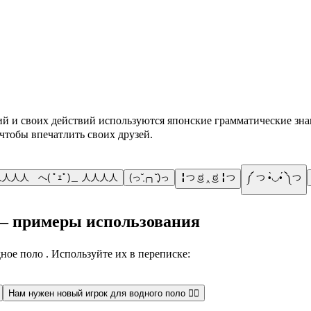
ий и своих действий используются японские грамматические з
чтобы впечатлить своих друзей.
人人人 へ( ﾟｪﾟ)＿ 人人人人
(っ˘̩╭╮˘̩)っ
╏つ ͜ಠ ‸ ͜ಠ ╏つ
༼ つ •̀◡•́ ༽つ
о — примеры использования
ное поло . Используйте их в переписке:
Нам нужен новый игрок для водного поло 🤽‍♀️