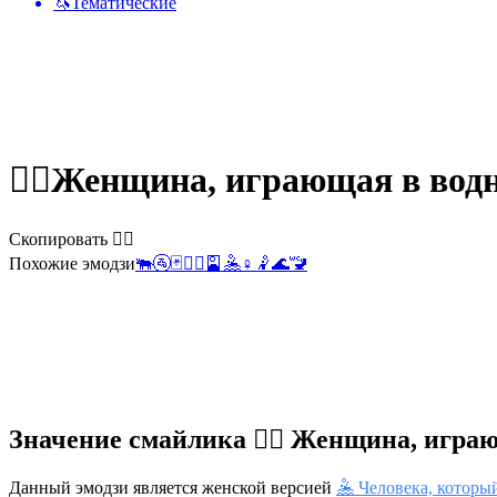
🦄
Тематические
🤽‍♀️
Женщина, играющая в водн
Скопировать 🤽‍♀️
Похожие эмодзи
🐃
🚰
🃏
🤽‍♂️
🎴
🤽
♀️
🤾
🌊
🚾
Значение смайлика 🤽‍♀️ Женщина, игра
Данный эмодзи является женской версией
🤽 Человека, которы