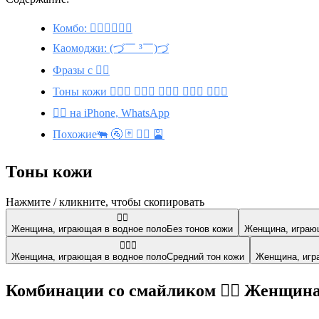
Комбо: 🤽‍♀️🏄‍♀️🏊‍♀️
Каомоджи: (づ￣ ³￣)づ
Фразы с 🤽‍♀️
Тоны кожи 🤽🏼‍♀️ 🤽🏻‍♀️ 🤽🏽‍♀️ 🤽🏿‍♀️ 🤽🏾‍♀️
🤽‍♀️ на iPhone, WhatsApp
Похожие🐃 🚰 🃏 🤽‍♂️ 🎴
Тоны кожи
Нажмите / кликните, чтобы скопировать
🤽‍♀️
Женщина, играющая в водное поло
Без тонов кожи
Женщина, играю
🤽🏽‍♀️
Женщина, играющая в водное поло
Средний тон кожи
Женщина, игр
Комбинации со смайликом 🤽‍♀️ Женщина