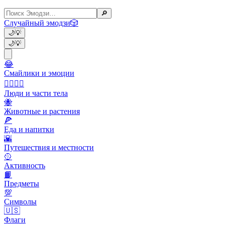
🔎
Случайный эмодзи
🎲
🌙
💡
🌙
💡
😂
Смайлики и эмоции
👩‍❤️‍💋‍👨
Люди и части тела
🐝
Животные и растения
🍕
Еда и напитки
🌇
Путешествия и местности
🥎
Активность
📙
Предметы
💯
Символы
🇺🇸
Флаги