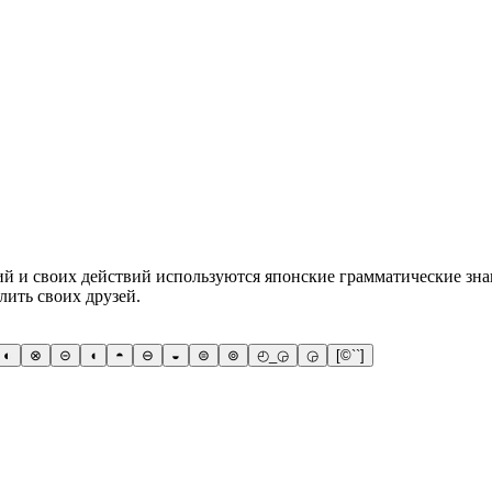
й и своих действий используются японские грамматические зна
лить своих друзей.
◐
⊗
⊝
◖
◓
⊖
◒
⊜
⊚
◴_◶
◶
[©``]