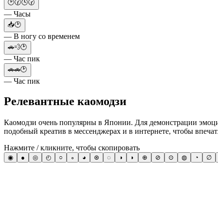
🕑🕜🕓🕝
— Часы
📥🕑
— В ногу со временем
🚗💨🕑
— Час пик
🚗🚗🕑
— Час пик
Релевантные каомодзи
Каомодзи очень популярны в Японии. Для демонстрации эмоци
подобный креатив в мессенджерах и в интернете, чтобы впечат
Нажмите / кликните, чтобы скопировать
◉
●
◎
◴
○
∘
◕
⊛
◌
◑
◗
⊕
⊘
⊙
◍
◔
∅