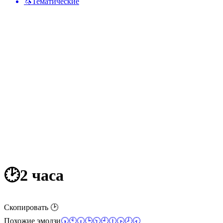
🦄
Тематические
🕑
2 часа
Скопировать 🕑
Похожие эмодзи
🕠
🕙
🕡
🕒
🕥
🕘
🕧
🕟
🕗
🕣