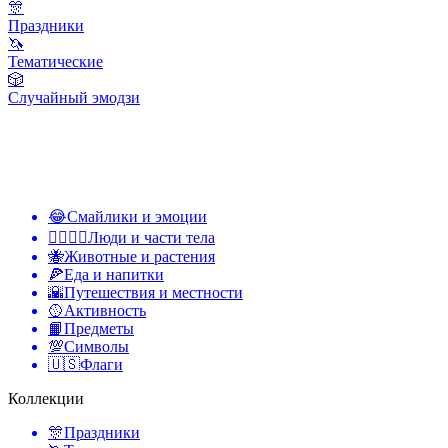
🎊
Праздники
🦄
Тематические
🎲
Случайный эмодзи
😂
Смайлики и эмоции
👩‍❤️‍💋‍👨
Люди и части тела
🐝
Животные и растения
🍕
Еда и напитки
🌇
Путешествия и местности
🥎
Активность
📙
Предметы
💯
Символы
🇺🇸
Флаги
Коллекции
🎊
Праздники