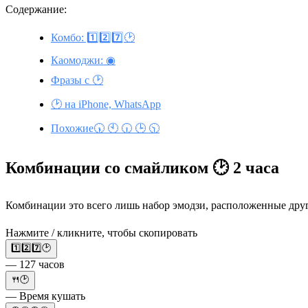
Содержание:
Комбо: 1️⃣2️⃣7️⃣🕑
Каомоджи: ◉
Фразы с 🕑
🕑 на iPhone, WhatsApp
Похожие🕠 🕙 🕡 🕒 🕥
Комбинации со смайликом 🕑 2 часа
Комбинации это всего лишь набор эмодзи, расположенные друг с
Нажмите / кликните, чтобы скопировать
1️⃣2️⃣7️⃣🕑
— 127 часов
🍴🕑
— Время кушать