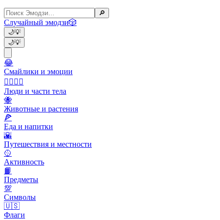
🔎
Случайный эмодзи
🎲
🌙
💡
🌙
💡
😂
Смайлики и эмоции
👩‍❤️‍💋‍👨
Люди и части тела
🐝
Животные и растения
🍕
Еда и напитки
🌇
Путешествия и местности
🥎
Активность
📙
Предметы
💯
Символы
🇺🇸
Флаги