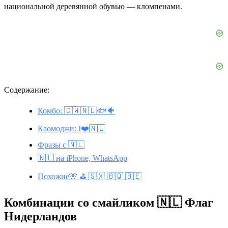
национальной деревянной обувью — кломпенами.
Содержание:
Комбо: 🇨🇼🇳🇱🐟🐠
Каомоджи: I❤️🇳🇱
Фразы с 🇳🇱
🇳🇱 на iPhone, WhatsApp
Похожие🎌 ⛳ 🇸🇽 🇧🇶 🇧🇪
Комбинации со смайликом 🇳🇱 Флаг
Нидерландов