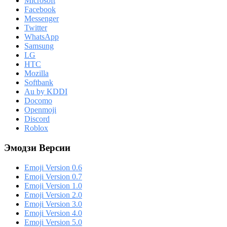
Microsoft
Facebook
Messenger
Twitter
WhatsApp
Samsung
LG
HTC
Mozilla
Softbank
Au by KDDI
Docomo
Openmoji
Discord
Roblox
Эмодзи Версии
Emoji Version 0.6
Emoji Version 0.7
Emoji Version 1.0
Emoji Version 2.0
Emoji Version 3.0
Emoji Version 4.0
Emoji Version 5.0