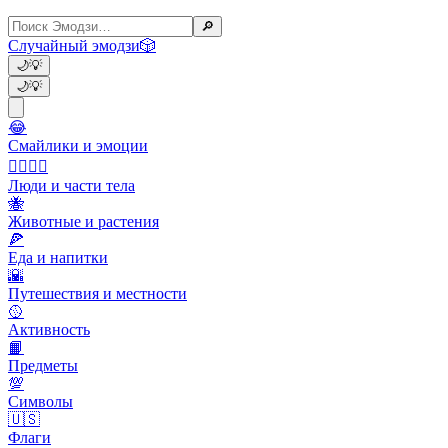
🔎
Случайный эмодзи
🎲
🌙
💡
🌙
💡
😂
Смайлики и эмоции
👩‍❤️‍💋‍👨
Люди и части тела
🐝
Животные и растения
🍕
Еда и напитки
🌇
Путешествия и местности
🥎
Активность
📙
Предметы
💯
Символы
🇺🇸
Флаги