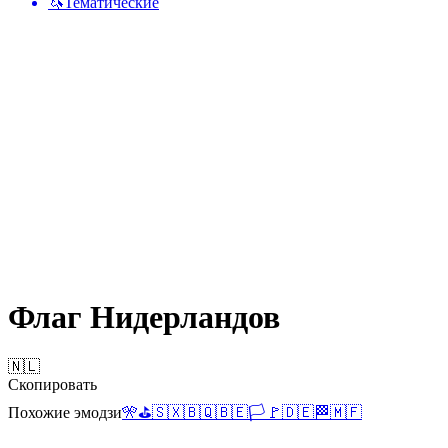
🦄
Тематические
Флаг Нидерландов
🇳🇱
Скопировать
Похожие эмодзи
🎌
⛳
🇸🇽
🇧🇶
🇧🇪
🏳️
🚩
🇩🇪
🏁
🇲🇫