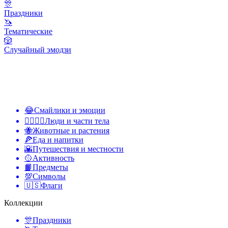
🎊
Праздники
🦄
Тематические
🎲
Случайный эмодзи
😂
Смайлики и эмоции
👩‍❤️‍💋‍👨
Люди и части тела
🐝
Животные и растения
🍕
Еда и напитки
🌇
Путешествия и местности
🥎
Активность
📙
Предметы
💯
Символы
🇺🇸
Флаги
Коллекции
🎊
Праздники