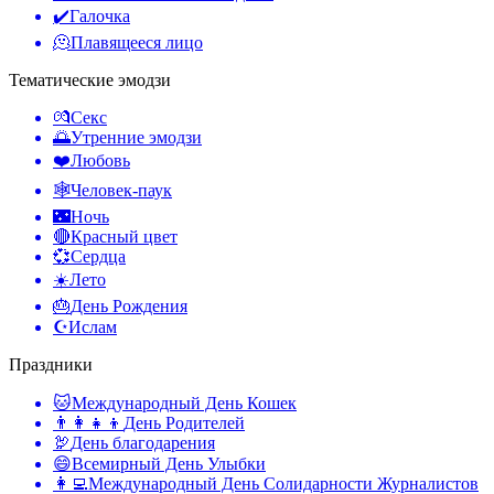
✔️
Галочка
🫠
Плавящееся лицо
Тематические эмодзи
💏
Секс
🌅
Утренние эмодзи
❤️
Любовь
🕸️
Человек-паук
🌃
Ночь
🔴
Красный цвет
💞
Сердца
☀️
Лето
🎂
День Рождения
☪️
Ислам
Праздники
🐱
Международный День Кошек
👨‍👩‍👧‍👦
День Родителей
🦃
День благодарения
😄
Всемирный День Улыбки
👩‍💻
Международный День Солидарности Журналистов