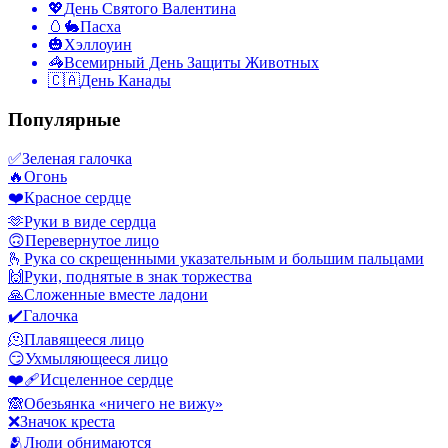
💖
День Святого Валентина
🥚🐇
Пасха
🎃
Хэллоуин
🦓
Всемирный День Защиты Животных
🇨🇦
День Канады
Популярные
✅
Зеленая галочка
🔥
Огонь
❤️
Красное сердце
🫶
Руки в виде сердца
🙃
Перевернутое лицо
🫰
Рука со скрещенными указательным и большим пальцами
🙌
Руки, поднятые в знак торжества
🙏
Сложенные вместе ладони
✔️
Галочка
🫠
Плавящееся лицо
😏
Ухмыляющееся лицо
❤️‍🩹
Исцеленное сердце
🙈
Обезьянка «ничего не вижу»
❌
Значок креста
🫂
Люди обнимаются