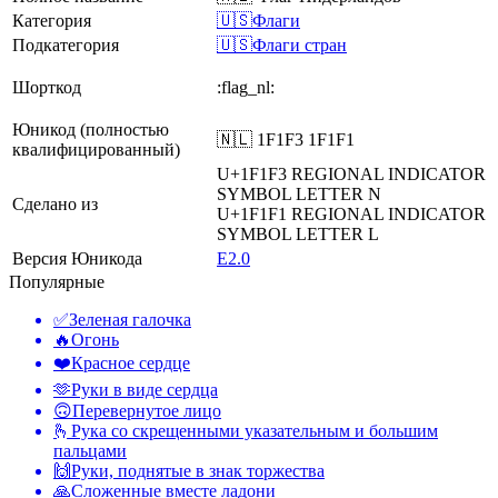
Категория
🇺🇸Флаги
Подкатегория
🇺🇸Флаги стран
Шорткод
:flag_nl:
Юникод (полностью
🇳🇱 1F1F3 1F1F1
квалифицированный)
U+1F1F3
REGIONAL INDICATOR
SYMBOL LETTER N
Сделано из
U+1F1F1
REGIONAL INDICATOR
SYMBOL LETTER L
Версия Юникода
E2.0
Популярные
✅
Зеленая галочка
🔥
Огонь
❤️
Красное сердце
🫶
Руки в виде сердца
🙃
Перевернутое лицо
🫰
Рука со скрещенными указательным и большим
пальцами
🙌
Руки, поднятые в знак торжества
🙏
Сложенные вместе ладони