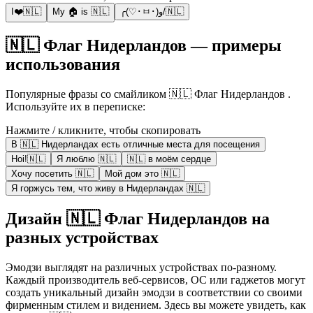
I❤️🇳🇱
My 🏠 is 🇳🇱
╭(♡･ㅂ･)و/🇳🇱
🇳🇱 Флаг Нидерландов — примеры
использования
Популярные фразы со смайликом 🇳🇱 Флаг Нидерландов .
Используйте их в переписке:
Нажмите / кликните, чтобы скопировать
В 🇳🇱 Нидерландах есть отличные места для посещения
Hoi!🇳🇱
Я люблю 🇳🇱
🇳🇱 в моём сердце
Хочу посетить 🇳🇱
Мой дом это 🇳🇱
Я горжусь тем, что живу в Нидерландах 🇳🇱
Дизайн 🇳🇱 Флаг Нидерландов на
разных устройствах
Эмодзи выглядят на различных устройствах по-разному.
Каждый производитель веб-сервисов, ОС или гаджетов могут
создать уникальный дизайн эмодзи в соответствии со своими
фирменным стилем и видением. Здесь вы можете увидеть, как