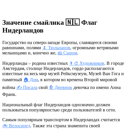
Значение смайлика 🇳🇱 Флаг
Нидерландов
Государство на северо-западе Европы, славящееся своими
равнинами, полями
🌷 Тюльпанов
, огромными ветряными
мельницами и, конечно же,
🧀 Сыром
.
Нидерланды – родина известных
👨‍🎨 Художников
. В городе
Амстердам, столице Нидерландов, гордо располагаются
известные на весь мир музей Рейксмузеум, Музей Ван Гога и
памятный
🏠 Дом
, в котором во времена Второй мировой
войны
✍ Писала
свой
📔 Дневник
девочка по имени Анна
Франк.
Национальный флаг Нидерландов однозначно должен
пользоваться популярностью среди пользователей в сети.
Самым популярным транспортом в Нидерландах считается
🚲 Велосипед
. Также эта страна знаменита своей