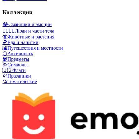
Коллекции
😂
Смайлики и эмоции
👩‍❤️‍💋‍👨
Люди и части тела
🐝
Животные и растения
🍕
Еда и напитки
🌇
Путешествия и местности
🥎
Активность
📙
Предметы
💯
Символы
🇺🇸
Флаги
🎊
Праздники
🦄
Тематические