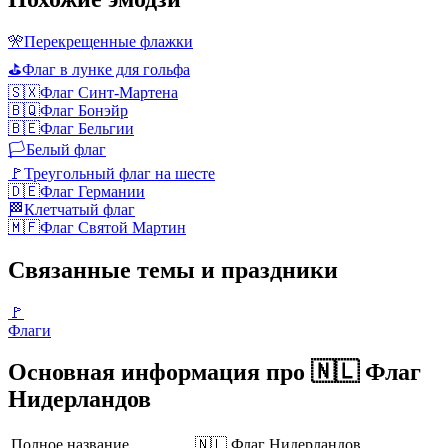
🎌
Перекрещенные флажки
⛳
Флаг в лунке для гольфа
🇸🇽
Флаг Синт-Мартена
🇧🇶
Флаг Бонэйр
🇧🇪
Флаг Бельгии
🏳️
Белый флаг
🚩
Треугольный флаг на шесте
🇩🇪
Флаг Германии
🏁
Клетчатый флаг
🇲🇫
Флаг Святой Мартин
Связанные темы и праздники
🚩
Флаги
Основная информация про 🇳🇱 Флаг
Нидерландов
Полное название
🇳🇱 Флаг Нидерландов