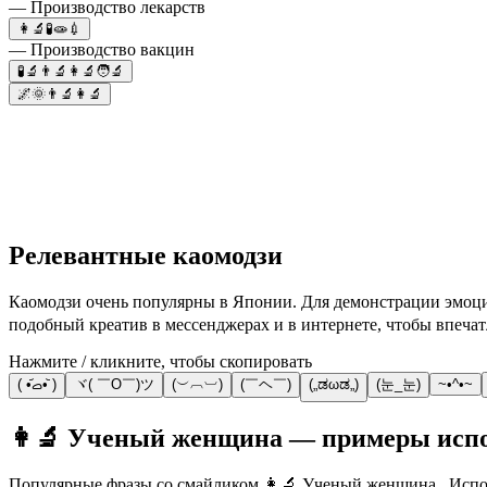
— Производство лекарств
👩‍🔬🧪🧫💉
— Производство вакцин
🧪🔬👨‍🔬👩‍🔬🧑‍🔬
🌌🌞👨‍🔬👩‍🔬
Релевантные каомодзи
Каомодзи очень популярны в Японии. Для демонстрации эмоций и свои
подобный креатив в мессенджерах и в интернете, чтобы впечат
Нажмите / кликните, чтобы скопировать
( •᷄ࡇ•᷅ )
ヾ( ￣O￣)ツ
(︶︹︺)
(￣ヘ￣)
(„ಡωಡ„)
(눈_눈)
~•^•~
👩‍🔬 Ученый женщина — примеры исп
Популярные фразы со смайликом 👩‍🔬 Ученый женщина . Испол