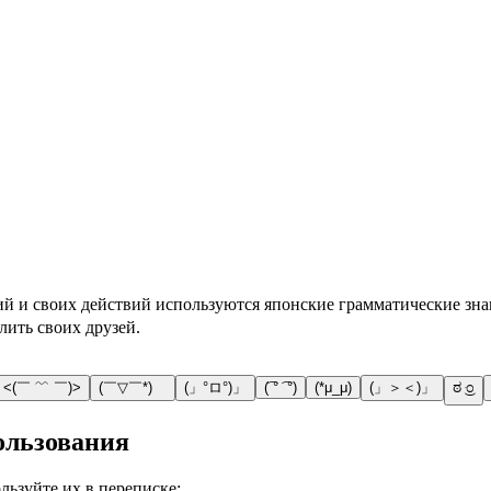
х действий используются японские грамматические знаки препинания и 
лить своих друзей.
<(￣ ﹌ ￣)>
(￣▽￣*)ゞ
(」°ロ°)」
(͡ ° ͡ °)
(*μ_μ)
(」＞＜)」
ಠ ּ͜೦
ользования
ьзуйте их в переписке: