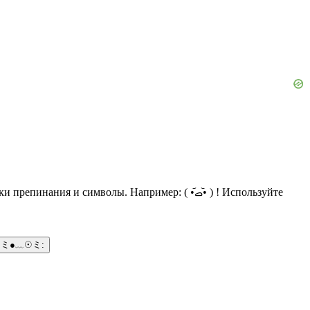
символы. Например: ( •᷄ࡇ•᷅ ) ! Используйте
ミ●﹏☉ミ: