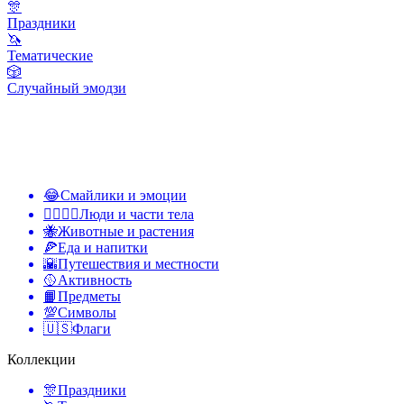
🎊
Праздники
🦄
Тематические
🎲
Случайный эмодзи
😂
Смайлики и эмоции
👩‍❤️‍💋‍👨
Люди и части тела
🐝
Животные и растения
🍕
Еда и напитки
🌇
Путешествия и местности
🥎
Активность
📙
Предметы
💯
Символы
🇺🇸
Флаги
Коллекции
🎊
Праздники