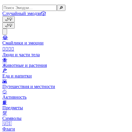
🔎
Случайный эмодзи
🎲
🌙
💡
🌙
💡
😂
Смайлики и эмоции
👩‍❤️‍💋‍👨
Люди и части тела
🐝
Животные и растения
🍕
Еда и напитки
🌇
Путешествия и местности
🥎
Активность
📙
Предметы
💯
Символы
🇺🇸
Флаги