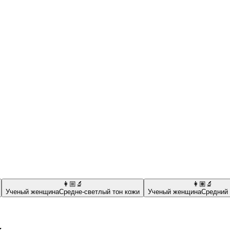
👩🏼‍🔬
👩🏽‍🔬
Ученый женщина
Средне-светлый тон кожи
Ученый женщина
Средний 