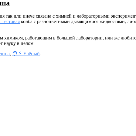
ина
ссия так или иначе связана с химией и лабораторными эксперим
 Тестовая
колба с разноцветными дымящимися жидкостями, ли
щим химиком, работающим в большой лаборатории, или же любите
т науку в целом.
жчина
,
🧑‍🔬 Учёный
.