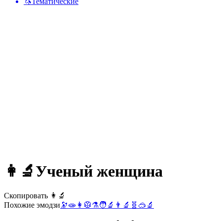
🦄
Тематические
👩‍🔬
Ученый женщина
Скопировать 👩‍🔬
Похожие эмодзи
🔭
🧫
👩
🥼
⚗️
🧑‍🔬
👨‍🔬
🧬
🥽
🔬