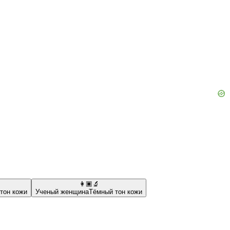
👩🏿‍🔬
тон кожи
Ученый женщина
Тёмный тон кожи