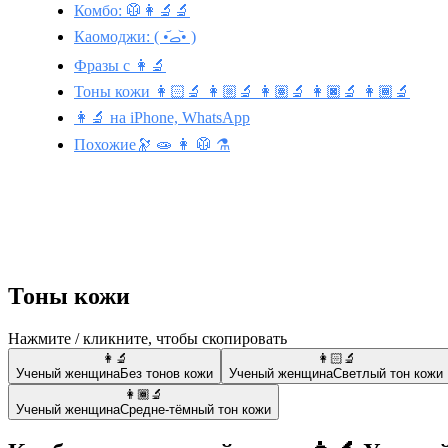
Комбо: 🥼👩‍🔬🔬
Каомоджи: ( •᷄ࡇ•᷅ )
Фразы с 👩‍🔬
Тоны кожи 👩🏻‍🔬 👩🏼‍🔬 👩🏽‍🔬 👩🏿‍🔬 👩🏾‍🔬
👩‍🔬 на iPhone, WhatsApp
Похожие🔭 🧫 👩 🥼 ⚗️
Тоны кожи
Нажмите / кликните, чтобы скопировать
👩‍🔬
👩🏻‍🔬
Ученый женщина
Без тонов кожи
Ученый женщина
Светлый тон кожи
👩🏾‍🔬
Ученый женщина
Средне-тёмный тон кожи