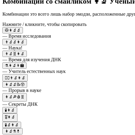
Комбинации со смайликом 👩‍🔬 Учены
Комбинации это всего лишь набор эмодзи, расположенные друг 
Нажмите / кликните, чтобы скопировать
🥼👩‍🔬🔬
— Время исследования
👨‍🔬🔬👩‍🔬
— Наука!
👨‍🔬🧬👩‍🔬
— Время для изучения ДНК
⚗️👩‍🔬👨‍🏫
— Учитель естественных наук
🧑‍⚕️👨‍🔬👩‍🔬
👩‍🔬🔬📝😲
— Прорыв в науке
👩‍🔬🔎🩸🧬
— Секреты ДНК
🧪👩‍🔬
🎖️👩‍🔬
🧪🔬👩‍🔬
👩‍🔬⚗️💊