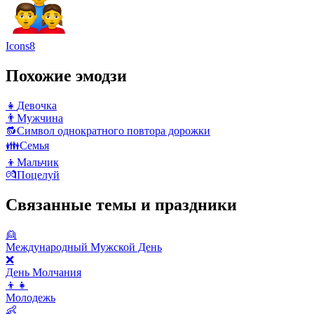
Icons8
Похожие эмодзи
👧
Девочка
👨
Мужчина
🔂
Символ однократного повтора дорожки
👪
Семья
👦
Мальчик
💏
Поцелуй
Связанные темы и праздники
👱
Международный Мужской День
❌
День Молчания
👦👧
Молодежь
👶