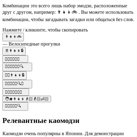
Комбинации это всего лишь набор эмодзи, расположенные
друг с другом, например: 👨‍👧‍👦🚲 . Вы можете использовать
комбинации, чтобы загадывать загадки или общаться без слов.
Нажмите / кликните, чтобы скопировать
👨‍👧‍👦🚲
— Велосипедные прогулки
🚪👨‍👧‍👦🔒
🕵️‍♀️👨‍👧‍👦💼
🕵️‍♀️👨‍👧‍👦💥🔍
🚶‍♂️👨‍👧‍👦🔒
🕵️‍♀️👨‍👧‍👦🔍💼
🕵️‍♀️👨‍👧‍👦🕵️‍♂️
🧑‍🎓👨‍👧‍👦👴🏻👵🏻👶🏻
🕵️‍♀️👨‍👧‍👦🔍
Релевантные каомодзи
Каомодзи очень популярны в Японии. Для демонстрации