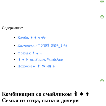
Содержание:
Комбо: 👨‍👧‍👦🚲
Каомоджи: (͝ ° ͜ʖº)(ಡ_ಡ)(ຈ ل͜ ຈ)
Фразы с 👨‍👧‍👦
👨‍👧‍👦 на iPhone, WhatsApp
Похожие👧 👨 🔂 👪 👦
Комбинации со смайликом 👨‍👧‍👦
Семья из отца, сына и дочери