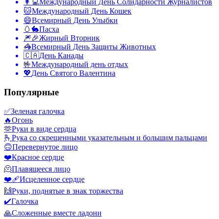
👩‍💻
Международный День Солидарности Журналистов
🐱
Международный День Кошек
😄
Всемирный День Улыбки
🥚🐇
Пасха
🎆🎉
Жирный Вторник
🦓
Всемирный День Защиты Животных
🇨🇦
День Канады
🤟
Международный день отдых
💖
День Святого Валентина
Популярные
✅
Зеленая галочка
🔥
Огонь
🫶
Руки в виде сердца
🫰
Рука со скрещенными указательным и большим пальцами
🙃
Перевернутое лицо
❤️
Красное сердце
🫠
Плавящееся лицо
❤️‍🩹
Исцеленное сердце
🙌
Руки, поднятые в знак торжества
✔️
Галочка
🙏
Сложенные вместе ладони