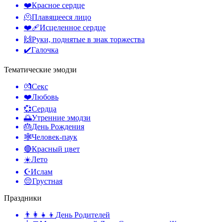
❤️
Красное сердце
🫠
Плавящееся лицо
❤️‍🩹
Исцеленное сердце
🙌
Руки, поднятые в знак торжества
✔️
Галочка
Тематические эмодзи
💏
Секс
❤️
Любовь
💞
Сердца
🌅
Утренние эмодзи
🎂
День Рождения
🕸️
Человек-паук
🔴
Красный цвет
☀️
Лето
☪️
Ислам
😔
Грустная
Праздники
👨‍👩‍👧‍👦
День Родителей