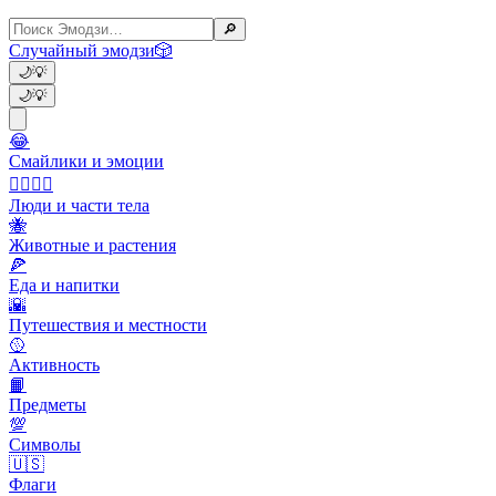
🔎
Случайный эмодзи
🎲
🌙
💡
🌙
💡
😂
Смайлики и эмоции
👩‍❤️‍💋‍👨
Люди и части тела
🐝
Животные и растения
🍕
Еда и напитки
🌇
Путешествия и местности
🥎
Активность
📙
Предметы
💯
Символы
🇺🇸
Флаги