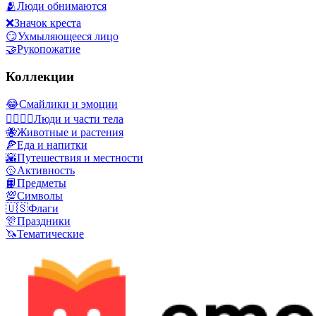
🫂
Люди обнимаются
❌
Значок креста
😏
Ухмыляющееся лицо
🤝
Рукопожатие
Коллекции
😂
Смайлики и эмоции
👩‍❤️‍💋‍👨
Люди и части тела
🐝
Животные и растения
🍕
Еда и напитки
🌇
Путешествия и местности
🥎
Активность
📙
Предметы
💯
Символы
🇺🇸
Флаги
🎊
Праздники
🦄
Тематические