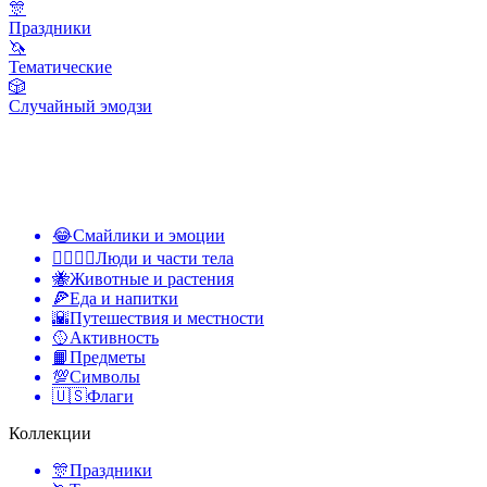
🎊
Праздники
🦄
Тематические
🎲
Случайный эмодзи
😂
Смайлики и эмоции
👩‍❤️‍💋‍👨
Люди и части тела
🐝
Животные и растения
🍕
Еда и напитки
🌇
Путешествия и местности
🥎
Активность
📙
Предметы
💯
Символы
🇺🇸
Флаги
Коллекции
🎊
Праздники