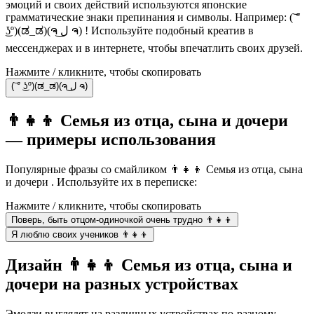
эмоций и своих действий используются японские
грамматические знаки препинания и символы. Например: (͝ °
͜ʖº)(ಡ_ಡ)(ຈ ل͜ ຈ) ! Используйте подобный креатив в
мессенджерах и в интернете, чтобы впечатлить своих друзей.
Нажмите / кликните, чтобы скопировать
(͝ ° ͜ʖº)(ಡ_ಡ)(ຈ ل͜ ຈ)
👨‍👧‍👦 Семья из отца, сына и дочери
— примеры использования
Популярные фразы со смайликом 👨‍👧‍👦 Семья из отца, сына
и дочери . Используйте их в переписке:
Нажмите / кликните, чтобы скопировать
Поверь, быть отцом-одиночкой очень трудно 👨‍👧‍👦
Я люблю своих учеников 👨‍👧‍👦
Дизайн 👨‍👧‍👦 Семья из отца, сына и
дочери на разных устройствах
Эмодзи выглядят на различных устройствах по-разному.