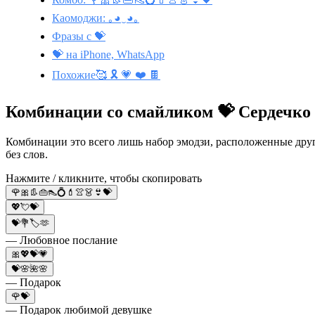
Каомоджи: ｡◕‿◕｡
Фразы с 💝
💝 на iPhone, WhatsApp
Похожие🥰 🎗️ 💗 ❤️ 🍫
Комбинации со смайликом 💝 Сердечко 
Комбинации это всего лишь набор эмодзи, расположенные друг
без слов.
Нажмите / кликните, чтобы скопировать
🌹🎀👢👜👠💍💄👚👗👙💝
💖💘💝
💝💐🏷🫶
— Любовное послание
🎀💖💝💗
💝🌸🌺🌸
— Подарок
🌹💝
— Подарок любимой девушке