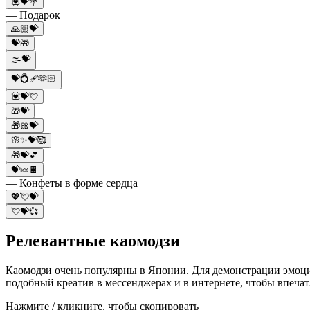
💟💝💐
— Подарок
🙏🏼💝
💝🎁
🌫️💝
💝💍🩹🫶🏻
💟💝💘
🎁💝
🎁🎀💝
🌸✨💝🥰
🎁💝💕
💝🍬🍫
— Конфеты в форме сердца
💖💘💝
💘💝💞
Релевантные каомодзи
Каомодзи очень популярны в Японии. Для демонстрации эмоци
подобный креатив в мессенджерах и в интернете, чтобы впечат
Нажмите / кликните, чтобы скопировать