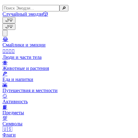
🔎
Случайный эмодзи
🎲
🌙
💡
🌙
💡
😂
Смайлики и эмоции
👩‍❤️‍💋‍👨
Люди и части тела
🐝
Животные и растения
🍕
Еда и напитки
🌇
Путешествия и местности
🥎
Активность
📙
Предметы
💯
Символы
🇺🇸
Флаги