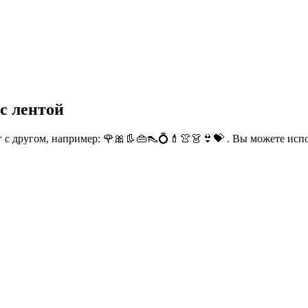
с лентой
 с другом, например: 🌹🎀👢👜👠💍💄👚👗👙💝 . Вы можете испо