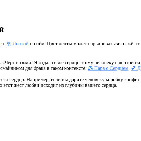
ой
е
с
🎀 Лентой
на нём. Цвет ленты может варьироваться: от жёлтог
: «Чёрт возьми! Я отдала своё сердце этому человеку с лентой н
 смайликом для брака в таком контексте:
💑 Пара с Сердцем
,
💕 Д
всего сердца. Например, если вы дарите человеку коробку конфет
то этот жест любви исходит из глубины вашего сердца.