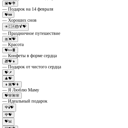
💟💝💐
— Подарок на 14 февраля
💝💤
— Хороших снов
✈️🇨🇦🎂🍹💝
— Праздничное путешествие
🎀💓💝
— Красота
💝🍬🍫
— Конфеты в форме сердца
🎁💝👧
— Подарок от чистого сердца
💝📌
🎄💝
👧🏽💝👩
— Я Люблю Маму
💝🌸🌺🌸
— Идеальный подарок
🌹🕯️💝
🌹💝
💝📊