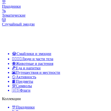
🎊
Праздники
🦄
Тематические
🎲
Случайный эмодзи
😂
Смайлики и эмоции
👩‍❤️‍💋‍👨
Люди и части тела
🐝
Животные и растения
🍕
Еда и напитки
🌇
Путешествия и местности
🥎
Активность
📙
Предметы
💯
Символы
🇺🇸
Флаги
Коллекции
🎊
Праздники