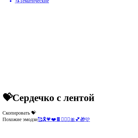
🦄
Тематические
💝
Сердечко с лентой
Скопировать 💝
Похожие эмодзи
🥰
🎗️
💗
❤️
🍫
👩‍❤️‍👨
🎀
💕
🎁
🩷