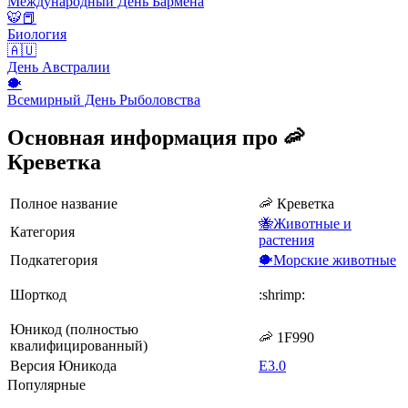
Международный День Бармена
🐯📕
Биология
🇦🇺
День Австралии
🐡
Всемирный День Рыболовства
Основная информация про 🦐
Креветка
Полное название
🦐 Креветка
🐝Животные и
Категория
растения
Подкатегория
🐡Морские животные
Шорткод
:shrimp:
Юникод (полностью
🦐 1F990
квалифицированный)
Версия Юникода
E3.0
Популярные