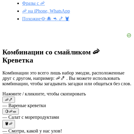
Фразы с 🦐
🦐 на iPhone, WhatsApp
Похожие🥘 🐙 🦘 🍤 🦞
Комбинации со смайликом 🦐
Креветка
Комбинации это всего лишь набор эмодзи, расположенные
друг с другом, например: 🦐🍤 . Вы можете использовать
комбинации, чтобы загадывать загадки или общаться без слов.
Нажмите / кликните, чтобы скопировать
🦐🍤
— Вареные креветки
🍋🦐🥗
— Салат с морепродуктами
🪣🦐
— Смотри, какой у нас улов!