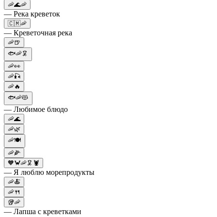
🦐🌊🦐
— Река креветок
🇨🇲🦐
— Креветочная река
🦐🍺
🐟🦐🦑
🦐👀
🦐🎣
🦐🔥
🐟🦐😻
— Любимое блюдо
🦐🌊
🦐🌿
🦐🍽️
🦐🌽
🧡🦀🦐🦑🦞
— Я люблю морепродукты
🦐🍝
🦐🍴
🥡🦐
— Лапша с креветками