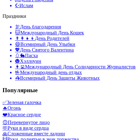
☪️
Ислам
Праздники
🦃
День благодарения
🐱
Международный День Кошек
👨‍👩‍👧‍👦
День Родителей
😄
Всемирный День Улыбки
💖
День Святого Валентина
🥚🐇
Пасха
🎃
Хэллоуин
👩‍💻
Международный День Солидарности Журналистов
🤟
Международный день отдых
🦓
Всемирный День Защиты Животных
Популярные
✅
Зеленая галочка
🔥
Огонь
❤️
Красное сердце
🙃
Перевернутое лицо
🫶
Руки в виде сердца
🙏
Сложенные вместе ладони
🙌
Руки, поднятые в знак торжества