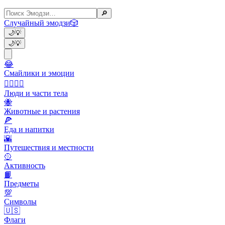
🔎
Случайный эмодзи
🎲
🌙
💡
🌙
💡
😂
Смайлики и эмоции
👩‍❤️‍💋‍👨
Люди и части тела
🐝
Животные и растения
🍕
Еда и напитки
🌇
Путешествия и местности
🥎
Активность
📙
Предметы
💯
Символы
🇺🇸
Флаги