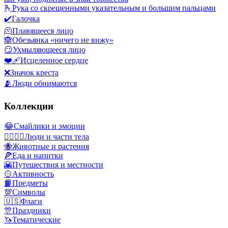
🫰
Рука со скрещенными указательным и большим пальцами
✔️
Галочка
🫠
Плавящееся лицо
🙈
Обезьянка «ничего не вижу»
😏
Ухмыляющееся лицо
❤️‍🩹
Исцеленное сердце
❌
Значок креста
🫂
Люди обнимаются
Коллекции
😂
Смайлики и эмоции
👩‍❤️‍💋‍👨
Люди и части тела
🐝
Животные и растения
🍕
Еда и напитки
🌇
Путешествия и местности
🥎
Активность
📙
Предметы
💯
Символы
🇺🇸
Флаги
🎊
Праздники
🦄
Тематические