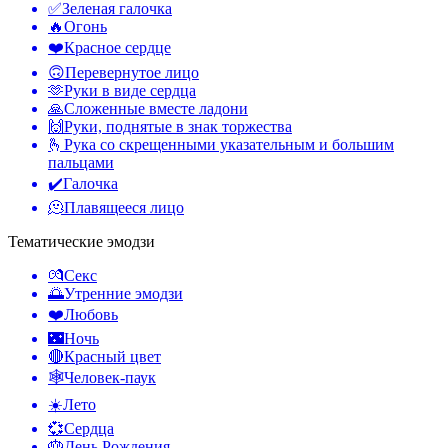
✅
Зеленая галочка
🔥
Огонь
❤️
Красное сердце
🙃
Перевернутое лицо
🫶
Руки в виде сердца
🙏
Сложенные вместе ладони
🙌
Руки, поднятые в знак торжества
🫰
Рука со скрещенными указательным и большим
пальцами
✔️
Галочка
🫠
Плавящееся лицо
Тематические эмодзи
💏
Секс
🌅
Утренние эмодзи
❤️
Любовь
🌃
Ночь
🔴
Красный цвет
🕸️
Человек-паук
☀️
Лето
💞
Сердца
🎂
День Рождения