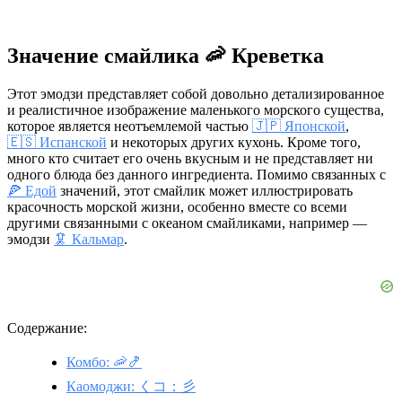
Значение смайлика 🦐 Креветка
Этот эмодзи представляет собой довольно детализированное
и реалистичное изображение маленького морского существа,
которое является неотъемлемой частью
🇯🇵 Японской
,
🇪🇸 Испанской
и некоторых других кухонь. Кроме того,
много кто считает его очень вкусным и не представляет ни
одного блюда без данного ингредиента. Помимо связанных с
🍕 Едой
значений, этот смайлик может иллюстрировать
красочность морской жизни, особенно вместе со всеми
другими связанными с океаном смайликами, например —
эмодзи
🦑 Кальмар
.
Содержание:
Комбо: 🦐🍤
Каомоджи: くコ：彡