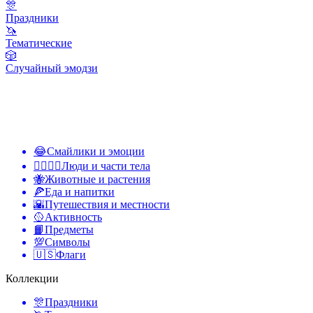
🎊
Праздники
🦄
Тематические
🎲
Случайный эмодзи
😂
Смайлики и эмоции
👩‍❤️‍💋‍👨
Люди и части тела
🐝
Животные и растения
🍕
Еда и напитки
🌇
Путешествия и местности
🥎
Активность
📙
Предметы
💯
Символы
🇺🇸
Флаги
Коллекции
🎊
Праздники