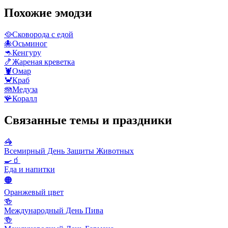
Похожие эмодзи
🥘
Сковорода с едой
🐙
Осьминог
🦘
Кенгуру
🍤
Жареная креветка
🦞
Омар
🦀
Краб
🪼
Медуза
🪸
Коралл
Связанные темы и праздники
🦓
Всемирный День Защиты Животных
🍳🧃
Еда и напитки
🟠
Оранжевый цвет
🍻
Международный День Пива
🍻