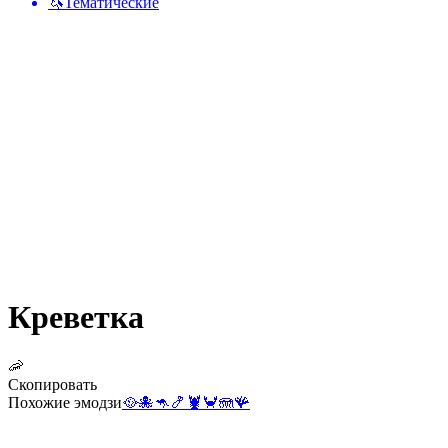
🦄
Тематические
Креветка
🦐
Скопировать
Похожие эмодзи
🥘
🐙
🦘
🍤
🦞
🦀
🪼
🪸