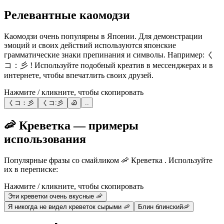
Релевантные каомодзи
Каомодзи очень популярны в Японии. Для демонстрации
эмоций и своих действий используются японские
грамматические знаки препинания и символы. Например: く
コ：彡 ! Используйте подобный креатив в мессенджерах и в
интернете, чтобы впечатлить своих друзей.
Нажмите / кликните, чтобы скопировать
くコ：彡
くコ:彡
Ꮚ
..
🦐 Креветка — примеры
использования
Популярные фразы со смайликом 🦐 Креветка . Используйте
их в переписке:
Нажмите / кликните, чтобы скопировать
Эти креветки очень вкусные 🦐
Я никогда не видел креветок сырыми 🦐
Блин блинский🦐