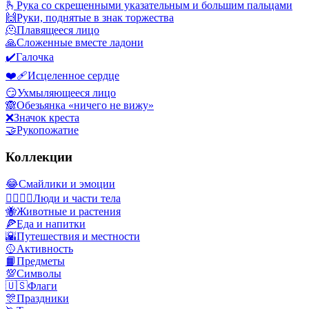
🫰
Рука со скрещенными указательным и большим пальцами
🙌
Руки, поднятые в знак торжества
🫠
Плавящееся лицо
🙏
Сложенные вместе ладони
✔️
Галочка
❤️‍🩹
Исцеленное сердце
😏
Ухмыляющееся лицо
🙈
Обезьянка «ничего не вижу»
❌
Значок креста
🤝
Рукопожатие
Коллекции
😂
Смайлики и эмоции
👩‍❤️‍💋‍👨
Люди и части тела
🐝
Животные и растения
🍕
Еда и напитки
🌇
Путешествия и местности
🥎
Активность
📙
Предметы
💯
Символы
🇺🇸
Флаги
🎊
Праздники