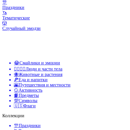
🎊
Праздники
🦄
Тематические
🎲
Случайный эмодзи
😂
Смайлики и эмоции
👩‍❤️‍💋‍👨
Люди и части тела
🐝
Животные и растения
🍕
Еда и напитки
🌇
Путешествия и местности
🥎
Активность
📙
Предметы
💯
Символы
🇺🇸
Флаги
Коллекции
🎊
Праздники