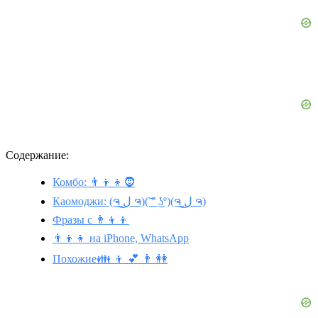
Содержание:
Комбо: 👨‍👦‍👦🧔
Каомоджи: (ຈ ل͜ ຈ)(͝ ° ͜ʖº)(ຈ ل͜ ຈ)
Фразы с 👨‍👦‍👦
👨‍👦‍👦 на iPhone, WhatsApp
Похожие👪 👦 💕 👨 👭