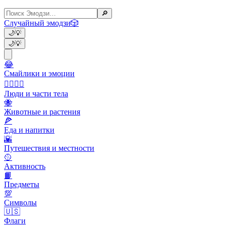
🔎
Случайный эмодзи
🎲
🌙
💡
🌙
💡
😂
Смайлики и эмоции
👩‍❤️‍💋‍👨
Люди и части тела
🐝
Животные и растения
🍕
Еда и напитки
🌇
Путешествия и местности
🥎
Активность
📙
Предметы
💯
Символы
🇺🇸
Флаги