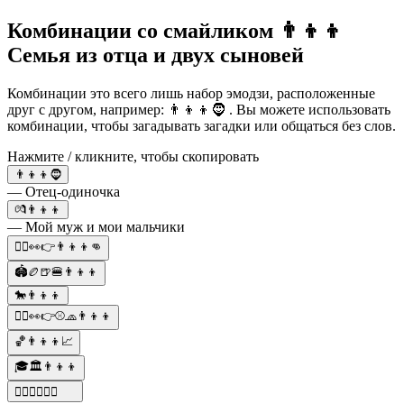
Комбинации со смайликом 👨‍👦‍👦
Семья из отца и двух сыновей
Комбинации это всего лишь набор эмодзи, расположенные
друг с другом, например: 👨‍👦‍👦🧔 . Вы можете использовать
комбинации, чтобы загадывать загадки или общаться без слов.
Нажмите / кликните, чтобы скопировать
👨‍👦‍👦🧔
— Отец-одиночка
💏👨‍👦‍👦
— Мой муж и мои мальчики
🧑‍⚖️👀👉👨‍👦‍👦👊
🏟️🏉🍺🍔👨‍👦‍👦
🐎👨‍👦‍👦
🧑‍⚖️👀👉⚾️🧢👨‍👦‍👦
🏀👨‍👦‍👦📈
🎓🏛️👨‍👦‍👦
🏊‍♂️👨‍👦‍👦👙