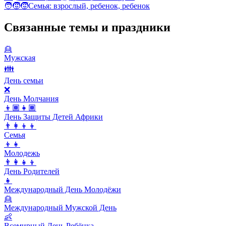
🧑‍🧒‍🧒
Семья: взрослый, ребенок, ребенок
Связанные темы и праздники
👱
Мужская
👪
День семьи
❌
День Молчания
👦🏾👧🏾
День Защиты Детей Африки
👨‍👩‍👦‍👦
Семья
👦👧
Молодежь
👨‍👩‍👧‍👦
День Родителей
👧
Международный День Молодёжи
👱
Международный Мужской День
👶
Всемирный День Ребёнка