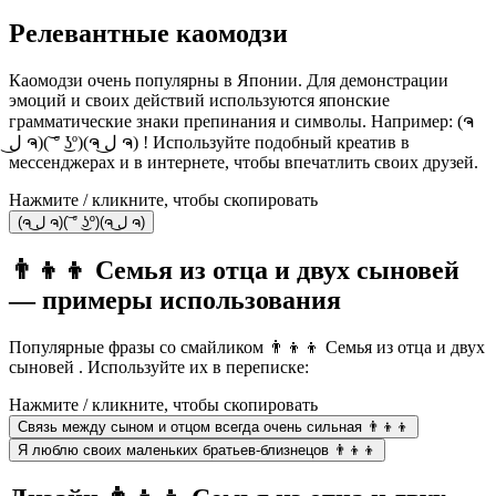
Релевантные каомодзи
Каомодзи очень популярны в Японии. Для демонстрации
эмоций и своих действий используются японские
грамматические знаки препинания и символы. Например: (ຈ
ل͜ ຈ)(͝ ° ͜ʖº)(ຈ ل͜ ຈ) ! Используйте подобный креатив в
мессенджерах и в интернете, чтобы впечатлить своих друзей.
Нажмите / кликните, чтобы скопировать
(ຈ ل͜ ຈ)(͝ ° ͜ʖº)(ຈ ل͜ ຈ)
👨‍👦‍👦 Семья из отца и двух сыновей
— примеры использования
Популярные фразы со смайликом 👨‍👦‍👦 Семья из отца и двух
сыновей . Используйте их в переписке:
Нажмите / кликните, чтобы скопировать
Связь между сыном и отцом всегда очень сильная 👨‍👦‍👦
Я люблю своих маленьких братьев-близнецов 👨‍👦‍👦