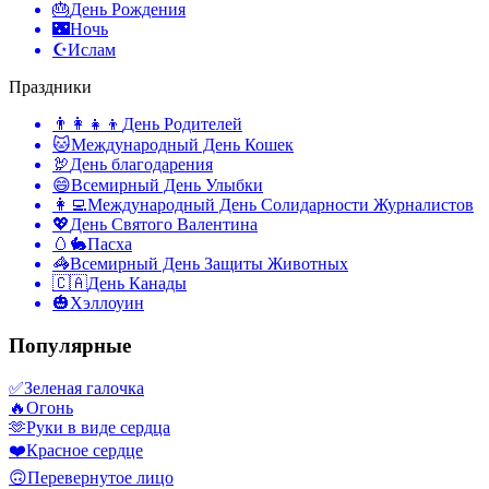
🎂
День Рождения
🌃
Ночь
☪️
Ислам
Праздники
👨‍👩‍👧‍👦
День Родителей
🐱
Международный День Кошек
🦃
День благодарения
😄
Всемирный День Улыбки
👩‍💻
Международный День Солидарности Журналистов
💖
День Святого Валентина
🥚🐇
Пасха
🦓
Всемирный День Защиты Животных
🇨🇦
День Канады
🎃
Хэллоуин
Популярные
✅
Зеленая галочка
🔥
Огонь
🫶
Руки в виде сердца
❤️
Красное сердце
🙃
Перевернутое лицо