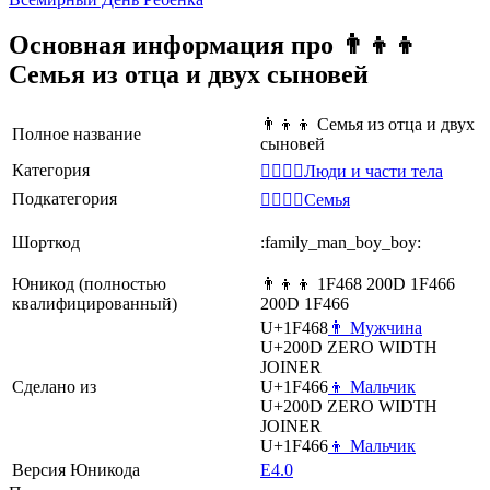
Основная информация про 👨‍👦‍👦
Семья из отца и двух сыновей
👨‍👦‍👦 Семья из отца и двух
Полное название
сыновей
Категория
👩‍❤️‍💋‍👨Люди и части тела
Подкатегория
👩‍❤️‍💋‍👨Семья
Шорткод
:family_man_boy_boy:
Юникод (полностью
👨‍👦‍👦 1F468 200D 1F466
квалифицированный)
200D 1F466
U+1F468
👨 Мужчина
U+200D
ZERO WIDTH
JOINER
Сделано из
U+1F466
👦 Мальчик
U+200D
ZERO WIDTH
JOINER
U+1F466
👦 Мальчик
Версия Юникода
E4.0