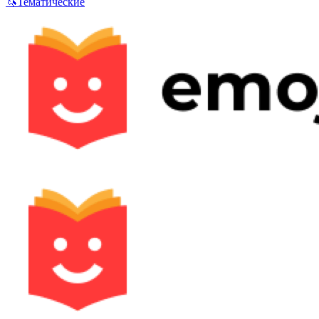
🦄
Тематические