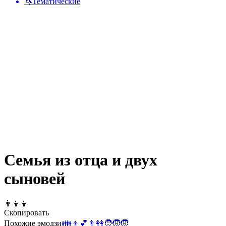
🦄
Тематические
Семья из отца и двух
сыновей
👨‍👦‍👦
Скопировать
Похожие эмодзи
👪
👦
💕
👨
👭
🧑‍🧒‍🧒