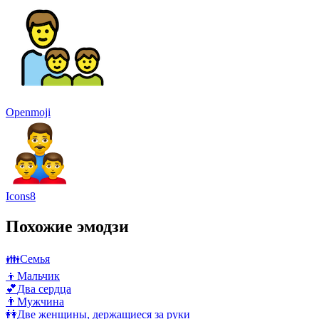
Openmoji
Icons8
Похожие эмодзи
👪
Семья
👦
Мальчик
💕
Два сердца
👨
Мужчина
👭
Две женщины, держащиеся за руки