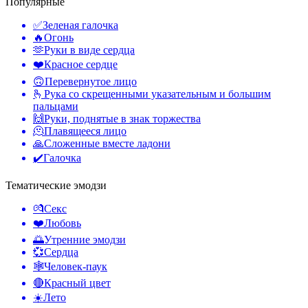
Популярные
✅
Зеленая галочка
🔥
Огонь
🫶
Руки в виде сердца
❤️
Красное сердце
🙃
Перевернутое лицо
🫰
Рука со скрещенными указательным и большим
пальцами
🙌
Руки, поднятые в знак торжества
🫠
Плавящееся лицо
🙏
Сложенные вместе ладони
✔️
Галочка
Тематические эмодзи
💏
Секс
❤️
Любовь
🌅
Утренние эмодзи
💞
Сердца
🕸️
Человек-паук
🔴
Красный цвет
☀️
Лето