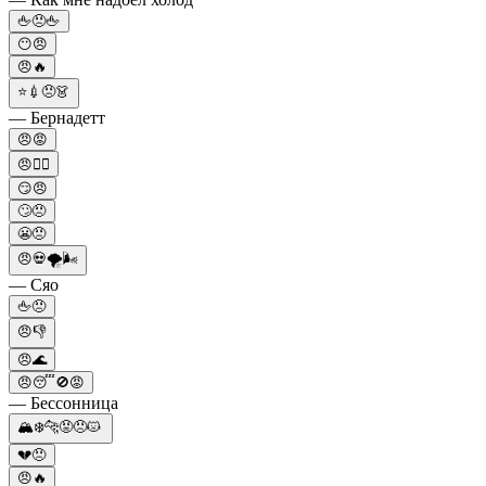
🖕😠🖕
😶😠
😠🔥
⭐💉😠👗
— Бернадетт
😠😡
😠🤷‍♂️
😏😠
🙄😠
😬😠
😠💀🌪🌬
— Сяо
🖕😠
😠👎
😠🌊
😠😴🚫😡
— Бессонница
🏔️❄️🐆😡😠😾
💔😠
😠🔥