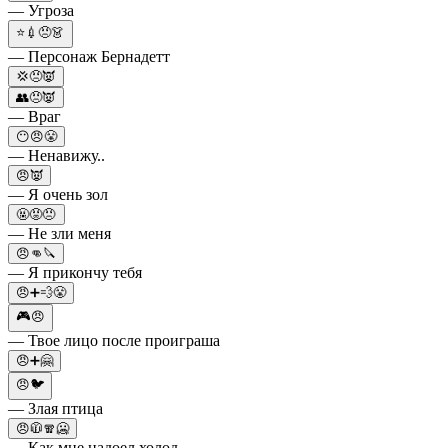
— Угроза
⭐💉😠👗
— Персонаж Бернадетт
💢😠👿
👥😠👿
— Враг
😶😠😤
— Ненавижу..
😠👿
— Я очень зол
🤬😡😠
— Не зли меня
😠👊🔪
— Я прикончу тебя
😠➕💨😤
🎮😠
— Твое лицо после проиграша
😠➕🤗
😠🐦
— Злая птица
😠🧥🧣🥶
— Как мне надоел холод