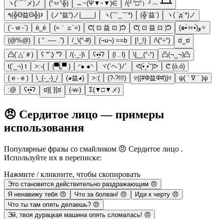
ヽ(`⌒´メ)ノ
(°ㅂ°╬)
←~(Ψ▼ｰ▼)∈
/(╯°□°）╯︵ ┻━┻
٩(╬ʘ益ʘ╬)۶
(ノ°益°)ノ|____|
ヽ(￣_￣*)
(╬`益´)
ヽ( `д´*)ノ
(`- w -´)
è_é
(=｀ェ´=)
⁦ᕦ( ⊡ 益 ⊡ )ᕤ⁩
ᕦ( ⊡ 益 ⊡ )ᕤ
(๑•̀ㅂ•́)و✧
(@%@)
( “. —- .”)
/_\(°-#)
(¬u¬) ==b
[!_!}
/\(°÷°)
ಠ‿ಠ
凸(`△´＃)
ʕ ͡° ʖ̯ ͡°ʔ
/(-_-)\
ʕ•̠͡•ʔ
(l . l)
\|__(°-°)
凸(¬‿¬)凸
t(`_¬) t
>:-(
(▀Ĺ̯▀ )
◜● ●◝
ヾ(`ヘ´)ﾉﾞ
ᕙ(•̀‸•́‶)ᕗ
ᕦ (ò.ó)
( e - e )
\_(-_-)_/
(◕益◕)
>:(
(?-?!!!)
୧((#Φ益Φ#))୨
ψ( ` ∇ ´ )ψ
:@
ʕ•̫͡•ʔ
ಠ}[ ]{ಠ
(-w-)
Σ(▼□▼メ)
😠 Сердитое лицо — примеры
использования
Популярные фразы со смайликом 😠 Сердитое лицо .
Используйте их в переписке:
Нажмите / кликните, чтобы скопировать
Это становится действительно раздражающим 😠
Я ненавижу тебя 😠
Что за болван! 😠
Иди к черту 😠
Что ты там опять делаешь? 😠
Эй, твоя дурацкая машина опять сломалась! 😠