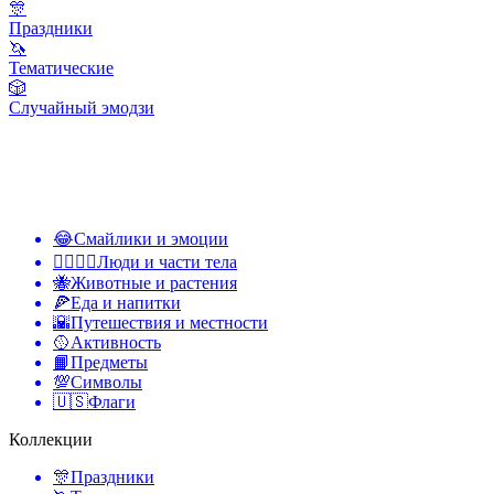
🎊
Праздники
🦄
Тематические
🎲
Случайный эмодзи
😂
Смайлики и эмоции
👩‍❤️‍💋‍👨
Люди и части тела
🐝
Животные и растения
🍕
Еда и напитки
🌇
Путешествия и местности
🥎
Активность
📙
Предметы
💯
Символы
🇺🇸
Флаги
Коллекции
🎊
Праздники