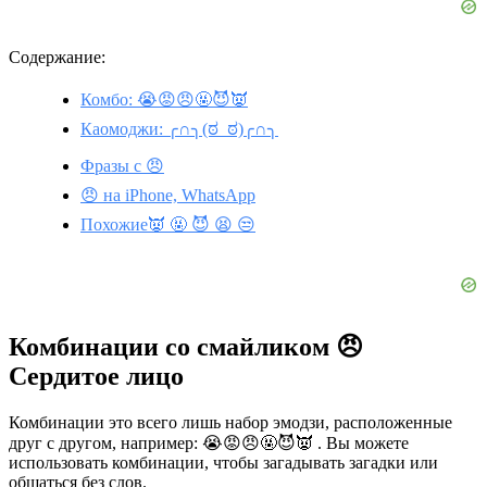
Содержание:
Комбо: 😭😡😠🤬😈👿
Каомоджи: ╭∩╮(ಠ_ಠ)╭∩╮
Фразы с 😠
😠 на iPhone, WhatsApp
Похожие👿 🤬 😈 😫 😒
Комбинации со смайликом 😠
Сердитое лицо
Комбинации это всего лишь набор эмодзи, расположенные
друг с другом, например: 😭😡😠🤬😈👿 . Вы можете
использовать комбинации, чтобы загадывать загадки или
общаться без слов.