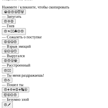
Нажмите / кликните, чтобы скопировать
😭😡😠🤬😈👿
— Запугать
😠💢😡
— Гнев
😠👊👮‍♂️🚔😔😞
— Сожалеть о поступке
😡🤬😤😠
— Взрыв эмоций
🤬☹️😤😠
— Выругался
😡😠😤😭
— Расстроенный
😠🤦‍♂️
— Ты меня раздражаешь!
😠🖕
— Пошел ты
😠➕💢➕😡➕🔣🤬
🤯🤬☹😠
— Безумно злой
😠🗡️