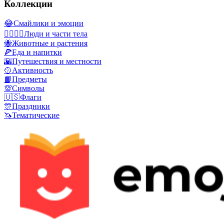
Коллекции
😂
Смайлики и эмоции
👩‍❤️‍💋‍👨
Люди и части тела
🐝
Животные и растения
🍕
Еда и напитки
🌇
Путешествия и местности
🥎
Активность
📙
Предметы
💯
Символы
🇺🇸
Флаги
🎊
Праздники
🦄
Тематические