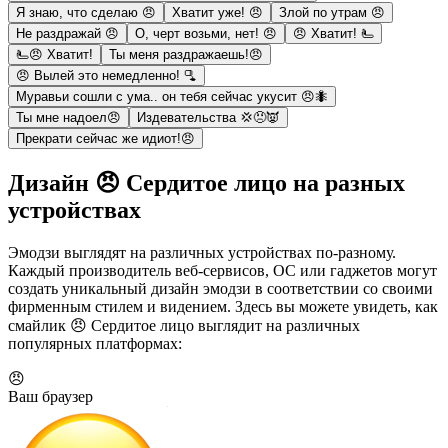
Я знаю, что сделаю 😠
Хватит уже! 😠
Злой по утрам 😠
Не раздражай 😠
О, черт возьми, нет! 😠
😠 Хватит! 🫷
🫷😠 Хватит!
Ты меня раздражаешь!😠
😠 Вылей это немедленно! 🫗
Муравьи сошли с ума.. он тебя сейчас укусит 😠🐜
Ты мне надоел😠
Издевательства 💢😠👿
Прекрати сейчас же идиот!😠
Дизайн 😠 Сердитое лицо на разных
устройствах
Эмодзи выглядят на различных устройствах по-разному.
Каждый производитель веб-сервисов, ОС или гаджетов могут
создать уникальный дизайн эмодзи в соответствии со своими
фирменным стилем и видением. Здесь вы можете увидеть, как
смайлик 😠 Сердитое лицо выглядит на различных
популярных платформах:
😠
Ваш браузер