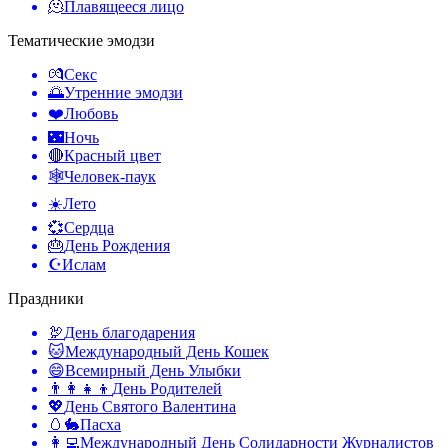
🫠
Плавящееся лицо
Тематические эмодзи
💏
Секс
🌅
Утренние эмодзи
❤️
Любовь
🌃
Ночь
🔴
Красный цвет
🕸️
Человек-паук
☀️
Лето
💞
Сердца
🎂
День Рождения
☪️
Ислам
Праздники
🦃
День благодарения
🐱
Международный День Кошек
😄
Всемирный День Улыбки
👨‍👩‍👧‍👦
День Родителей
💖
День Святого Валентина
🥚🐇
Пасха
👩‍💻
Международный День Солидарности Журналистов