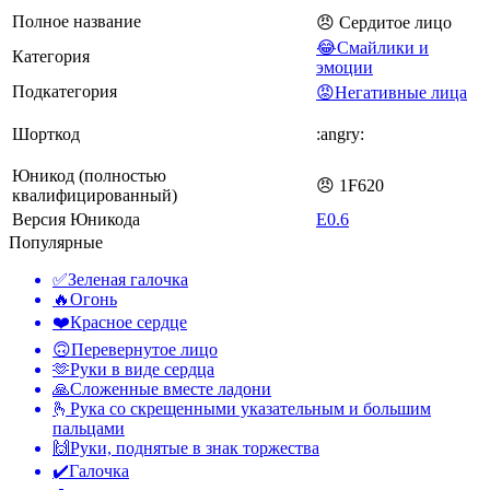
Полное название
😠 Сердитое лицо
😂Смайлики и
Категория
эмоции
Подкатегория
😡Негативные лица
Шорткод
:angry:
Юникод (полностью
😠 1F620
квалифицированный)
Версия Юникода
E0.6
Популярные
✅
Зеленая галочка
🔥
Огонь
❤️
Красное сердце
🙃
Перевернутое лицо
🫶
Руки в виде сердца
🙏
Сложенные вместе ладони
🫰
Рука со скрещенными указательным и большим
пальцами
🙌
Руки, поднятые в знак торжества
✔️
Галочка