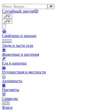
🔎
Случайный эмодзи
🎲
🌙
💡
🌙
💡
😂
Смайлики и эмоции
👩‍❤️‍💋‍👨
Люди и части тела
🐝
Животные и растения
🍕
Еда и напитки
🌇
Путешествия и местности
🥎
Активность
📙
Предметы
💯
Символы
🇺🇸
Флаги