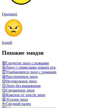
Openmoji
Icons8
Похожие эмодзи
👿
Сердитое лицо с рожками
🤬
Лицо с символами поверх рта
😈
Улыбающееся лицо с рожками
😫
Расстроенное лицо
😒
Недовольное лицо
😑
Лицо без выражения
😖
Смущенное лицо
😡
Красное от злости лицо
😩
Усталое лицо
🖕
Средний палец