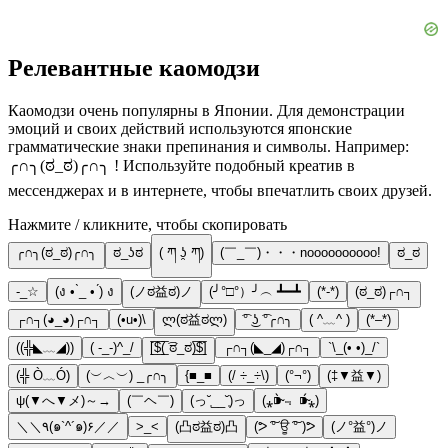
Релевантные каомодзи
Каомодзи очень популярны в Японии. Для демонстрации
эмоций и своих действий используются японские
грамматические знаки препинания и символы. Например:
╭∩╮(ಠ_ಠ)╭∩╮ ! Используйте подобный креатив в
мессенджерах и в интернете, чтобы впечатлить своих друзей.
Нажмите / кликните, чтобы скопировать
╭∩╮(ಠ_ಠ)╭∩╮
ಠ_ʖಠ
( ཀ ʖ̯ ཀ)
(￣_￣)・・・noooooooooo!
ಠ_ಠ
-_☆
(ง • ̀_ • ́) ง
(ノಠ益ಠ)ノ
(╯°□°）╯︵ ┻━┻
(*-*)
(ಠ_ಠ)┌∩┐
┌∩┐(◕_◕)┌∩┐
(•u•)\
ლ(ಠ益ಠლ)
͡° ͜ʖ ͡°╭∩╮
( ^﹏^ )
(*–*)
((╬◣﹏◢))
( -_-)^_/
[̲̅$̲̅(̲̅ ͡ಠ_ಠ)̲̅$̲̅]
┌∩┐(◣_◢)┌∩┐
`\_(• •)_/`
(╬ Ò﹏Ó)
(︶︿︶) _╭∩╮
{■_■
(/ ÷_÷\)
(°¬°)
(‡▼益▼)
ψ(▼へ▼メ)～→
(￣ヘ￣)
(っ˘̩__˘̩)っ
(⁎⁍̴̀﹃ ⁍̴́⁎)
＼＼٩(๑`^´๑)۶／／
>_<
(凸ಠ益ಠ)凸
(ᕗ ͠° ਊ ͠° )ᕗ
(ノ°益°)ノ