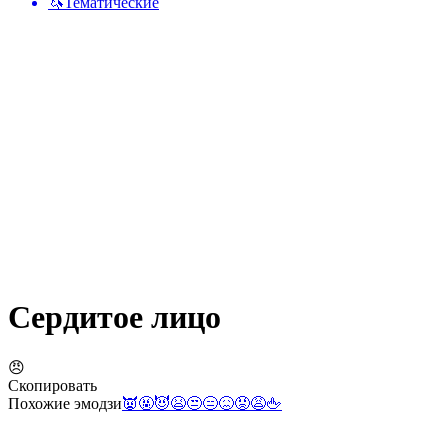
🦄
Тематические
Сердитое лицо
😠
Скопировать
Похожие эмодзи
👿
🤬
😈
😫
😒
😑
😖
😡
😩
🖕