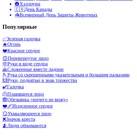
🎃
Хэллоуин
🇨🇦
День Канады
🦓
Всемирный День Защиты Животных
Популярные
✅
Зеленая галочка
🔥
Огонь
❤️
Красное сердце
🙃
Перевернутое лицо
🫶
Руки в виде сердца
🙏
Сложенные вместе ладони
🫰
Рука со скрещенными указательным и большим пальцами
🙌
Руки, поднятые в знак торжества
✔️
Галочка
🫠
Плавящееся лицо
🙈
Обезьянка «ничего не вижу»
❤️‍🩹
Исцеленное сердце
😏
Ухмыляющееся лицо
❌
Значок креста
🫂
Люди обнимаются