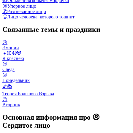
😾
Обиженная кошачья мордочка
😣
Упорное лицо
😤
Разгневанное лицо
🤢
Лицо человека, которого тошнит
Связанные темы и праздники
🙃
Эмоции
👧🏻😡🐼
Я краснею
😌
Среда
😖
Понедельник
🌠📚
Теория Большого Взрыва
😏
Вторник
Основная информация про 😠
Сердитое лицо