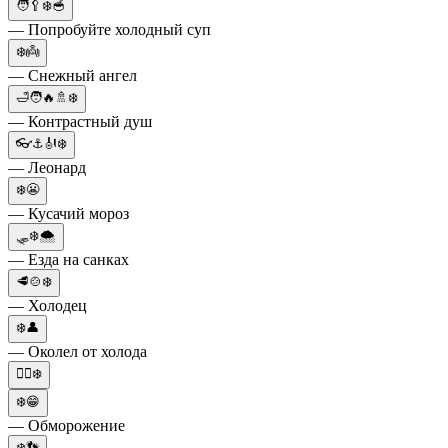
🧑🥄❄️🥣
— Попробуйте холодный суп
❄️👼
— Снежный ангел
🛁🧑🔥🚿❄️
— Контрастный душ
👓⚓🎻❄️
— Леонард
❄️😬
— Кусачий мороз
🛷❄️🌨
— Езда на санках
🥩🍲❄️
— Холодец
❄️👤
— Околел от холода
🧞‍♀️❄️
❄️😁
— Обморожение
❄️👣