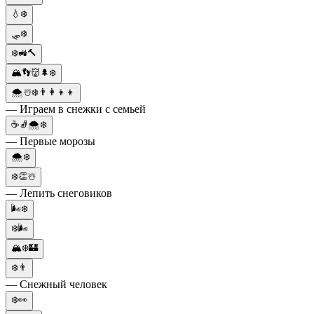
💧❄️
🛷❄️
❄️🚜🔨
🏔️👣👹🌲❄️
🌨☃️❄️👨‍👩‍👦‍👦
— Играем в снежки с семьей
☕🧦🌨❄️
— Первые морозы
🌨️❄️
❄️👏☃️
— Лепить снеговиков
🌬️❄️
❄️🌬️
🏔️❄️🏰
❄️👨
— Снежный человек
❄️👀