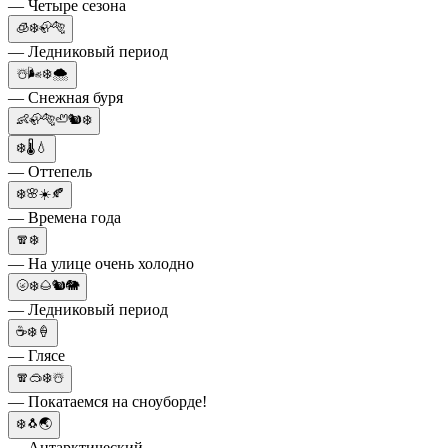
— Четыре сезона
🧊❄️🦣🐅
— Ледниковый период
☃️🌬️❄️🌨️
— Снежная буря
👶🦣🐅🦥🐿❄️
❄️🌡️💧
— Оттепель
❄️🌸☀️🍂
— Времена года
🧣❄️
— На улице очень холодно
🌝❄️🌰🐿🐘
— Ледниковый период
☕❄️🍦
— Глясе
🧣🥽❄️☃️
— Покатаемся на сноуборде!
❄️🐧🌏
— Антарктический