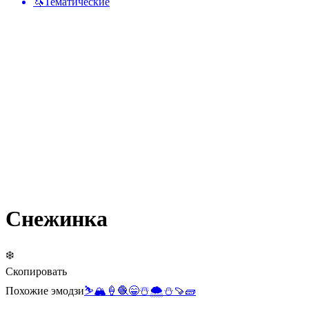
🦄
Тематические
Снежинка
❄️
Скопировать
Похожие эмодзи
⛷️
🏔️
🍦
🧶
😁
☃️
🌨️
⛄
🍠
🧱