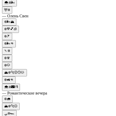
🌨️❄️🌬️
🦌❄️
— Олень Свен
❄️🌬️🏔️
❄️💙💕🧊
❄️🎿
❄️🌬️👊
🍡❄️
❄️🧣
❄️🐶
🏔️❄️🐆😡😠😾
❄️🚜👊
🌨️❄️🌃💏
— Романтические вечера
❄️🌧️
🏔️❄️🐆☹
🛷❄️🏎️