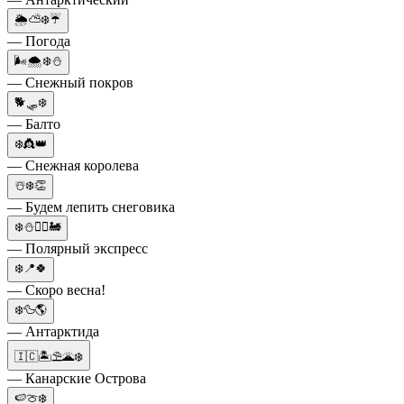
🌦⛅❄️☔
— Погода
🌬🌨❄️⛄
— Снежный покров
🐕🛷❄️
— Балто
❄️👸👑
— Снежная королева
☃️❄️👏
— Будем лепить снеговика
❄️⛄👮‍♂️🚂
— Полярный экспресс
❄️📍🍀
— Скоро весна!
❄️🦆🌎
— Антарктида
🇮🇨🏝️⛱️🌋❄️
— Канарские Острова
🍉🍈❄️