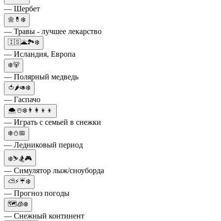
— Шербет
🌼💊❄️
— Травы - лучшее лекарство
🇮🇸🌋🏞️❄️
— Исландия, Европа
❄️🐻
— Полярный медведь
🍅🌶🥑❄️
— Гаспачо
🌨☃️❄️👨‍👩‍👦‍👦
— Играть с семьей в снежки
❄️⛄📅
— Ледниковый период
❄️⛷️🏂🎮
— Симулятор лыж/сноуборда
⛅⚡☔❄️
— Прогноз погоды
🗺🧊❄️
— Снежный континент