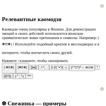
Релевантные каомодзи
Каомодзи очень популярны в Японии. Для демонстрации
эмоций и своих действий используются японские
грамматические знаки препинания и символы. Например: (
❅࿉❅) ! Используйте подобный креатив в мессенджерах и в
интернете, чтобы впечатлить своих друзей.
Нажмите / кликните, чтобы скопировать
( ❅࿉❅)
(❅࿉❅)
{}w{}
✧*。
(/ (/( °•°)( っ
(╯^□^)╯︵ ❄️☃️❄️
*
t(0°0)
(˶‾᷄ ⁻̫ ‾᷅˵)
***
❄️ Снежинка — примеры