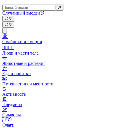
🔎
Случайный эмодзи
🎲
🌙
💡
🌙
💡
😂
Смайлики и эмоции
👩‍❤️‍💋‍👨
Люди и части тела
🐝
Животные и растения
🍕
Еда и напитки
🌇
Путешествия и местности
🥎
Активность
📙
Предметы
💯
Символы
🇺🇸
Флаги