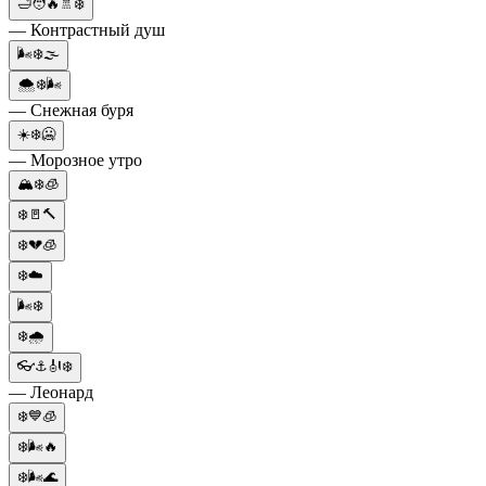
🛁🧑🔥🚿❄️
— Контрастный душ
🌬️❄️🌫️
🌨❄️🌬
— Снежная буря
☀️❄️🥶
— Морозное утро
🏔️❄️🧊
❄️🚪🔨
❄️💔🧊
❄️☁️
🌬️❄️
❄️🌧️
👓⚓🎻❄️
— Леонард
❄️💙🧊
❄️🌬️🔥
❄️🌬️🌊