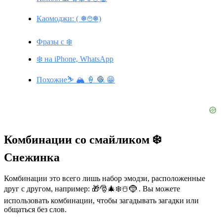
Каомоджи: ( ❅࿉❅)
Фразы с ❄️
❄️ на iPhone, WhatsApp
Похожие⛷️ 🏔️ 🍦 🧶 😁
Комбинации со смайликом ❄️
Снежинка
Комбинации это всего лишь набор эмодзи, расположенные
друг с другом, например: 🎁🎅🎄❄️☃️🤶 . Вы можете
использовать комбинации, чтобы загадывать загадки или
общаться без слов.