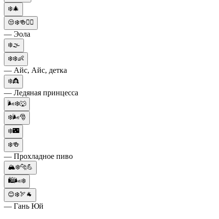
❄️🎄
😒❄️🍻🤵‍♀
— Эола
❄️🌫️
❄️❄️👶
— Айс, Айс, детка
❄️👸
— Ледяная принцесса
🌬️❄️🐺
❄️🌬️🎅
❄️🌃
❄️🍻
— Прохладное пиво
🏔️❄️🐆💪
🛍️🌬️❄️
😊❄️🏹🐐
— Гань Юй