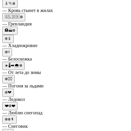
💉🏃❄️
— Кровь стынет в жилах
🇬🇱🇩🇰❄️
— Гренландия
🏨🗻❄️
❄️💉
— Хладнокровие
❄️◽
— Белоснежка
☀️🌡➡️🌨❄️
— От лета до зимы
❄️🏃‍♂️
— Погоня за льдами
❄️💔
— Ледокол
❤️❄️❤️
— Люблю снегопад
❄️❄️👨
— Снеговик