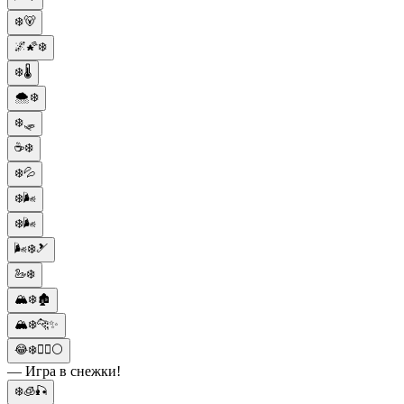
❄️🐻
🌌🌠❄️
❄️🌡️
🌨️❄️
❄️🛷
☕️❄️
❄️💦
❄️🌬️
❄️🌬️
🌬️❄️🎿
🦢❄️
🏔️❄️🏚️
🏔️❄️🐆✨
😂❄️🤾‍♀️⚪
— Игра в снежки!
❄️🧊🎣