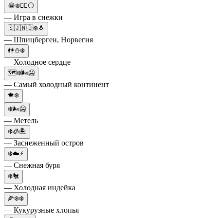
😂❄️🤾‍♀️⚪
— Игра в снежки
🇸🇯🇳🇴❄️🐧
— Шпицберген, Норвегия
👭⛄️❄️
— Холодное сердце
🗺❄️🌬🥶
— Самый холодный континент
🍁❄️
❄️🌬🥶
— Метель
❄️🧊🏝
— Заснеженный остров
❄️☁️⚡️
— Снежная буря
❄️🐔
— Холодная индейка
🌽❄️❄️
— Кукурузные хлопья