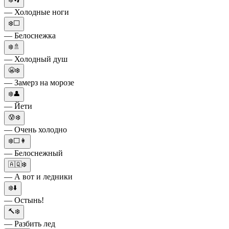
— Холодные ноги
❄️⬜
— Белоснежка
❄️🚿
— Холодный душ
😬❄️
— Замерз на морозе
❄️👤
— Йети
😰❄️
— Очень холодно
❄️⬜👩
— Белоснежный
🇦🇶❄️
— А вот и ледники
❄️⬇️
— Остынь!
🔨❄️
— Разбить лед