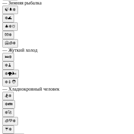
— Зимняя рыбалка
🍃🌲❄️
❄️🌊
🎄❄️☃️
🧤❄️
🥶🧊❄️
— Жуткий холод
🛌❄️
❄️🧹
❄️🌪️🌬️
❄️💉🧑
— Хладнокровный человек
🏂❄️
❄️👪
❄️🚀
🧊💚❄️
☔❄️