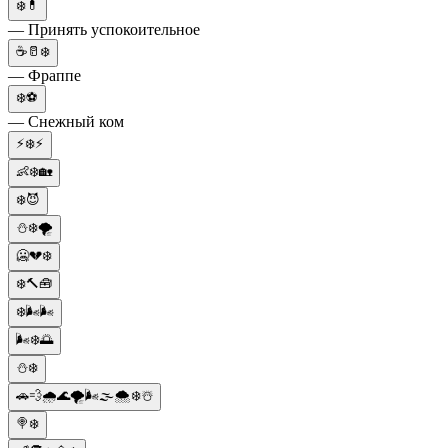
❄️💊
— Принять успокоительное
☕🥛❄️
— Фраппе
❄️⚽
— Снежный ком
⚡❄️⚡
👶❄️🏡
❄️😈
⛄❄️🌪️
🥶💔❄️
❄️🔨🧰
❄️🌬️🌬️
🌬️❄️🌅
⛄❄️
🚗💨🌧🌊🌪🌬🌫🌨❄️☃️
🍭❄️