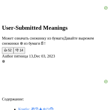
User-Submitted Meanings
Может означать снежинку из бумаги
Давайте вырежем
снежинки ❄️ из бумаги📄!
👍
52
👎
14
Author пятница 13,Dec 03, 2023
❄️
Содержание:
Комбо: 🎁🎅🎄❄️☃️🤶