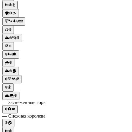
🌬️❄️🏂
🌪️❄️🌫️
🐻🐾🌲❄️🧤
🧊❄️
🏔️❄️🐆🩸
🍪❄️
❄️🌬️🌨️
🌧️❄️
🏔️❄️🏠
❄️💙💔🧊
❄️🏂
🏔🌨❄️
— Заснеженные горы
❄️👸👑
— Снежная королева
❄️🏠
🌬️❄️