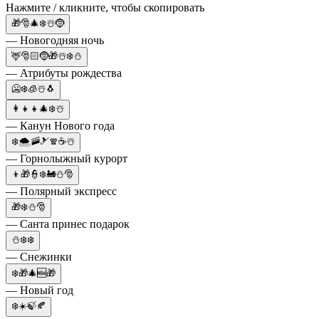
Нажмите / кликните, чтобы скопировать
🎁🎅🎄❄️☃️🤶
— Новогодняя ночь
🦌🎅🏻🤶🎁☃️❄️⛄
— Атрибуты рождества
🥶❄️🧊☃️🐧
👩‍👧‍👧🎄❄️☃️
— Канун Нового года
❄️🌨️🚠🎿🧣☕☃️
— Горнолыжный курорт
👦🎁👮❄️🚂⛄🎅
— Полярный экспресс
🎁❄️⛄🎅
— Санта принес подарок
⛄❄️❄️
— Снежинки
❄️🎁🎄🆕🎁
— Новый год
❄️☀️🍃🍂