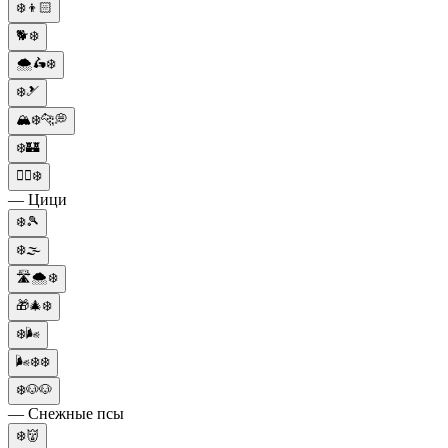
❄️👦🏻
🐕❄️
🌨️🛵❄️
❄️🎿
🏔️❄️🐆💭
❄️🏰
🧟‍♀️❄️
— Цици
❄️🎾
❄️🌫️
🛣🌨❄️
🎁🎄❄️
❄️🌬️
🌬️❄️❄️
❄️🐶🐶
— Снежные псы
❄️👹