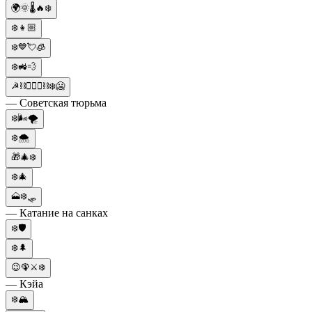
🌍🌞🌡️🔥❄️
❄️👧🏼
❄️💙💘🧊
❄️🚜💨
☭⛓️👮🏼‍♂️⛓️❄️🥶
— Советская тюрьма
❄️🌬️🌪️
❄️🌨️
🎁🎄❄️
❄️🎄
🗻❄️🛷
— Катание на санках
❄️🛡️
❄️🌲
😉🦚⚔️❄️
— Кэйа
❄️🏔️