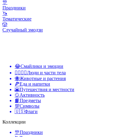
🎊
Праздники
🦄
Тематические
🎲
Случайный эмодзи
😂
Смайлики и эмоции
👩‍❤️‍💋‍👨
Люди и части тела
🐝
Животные и растения
🍕
Еда и напитки
🌇
Путешествия и местности
🥎
Активность
📙
Предметы
💯
Символы
🇺🇸
Флаги
Коллекции
🎊
Праздники