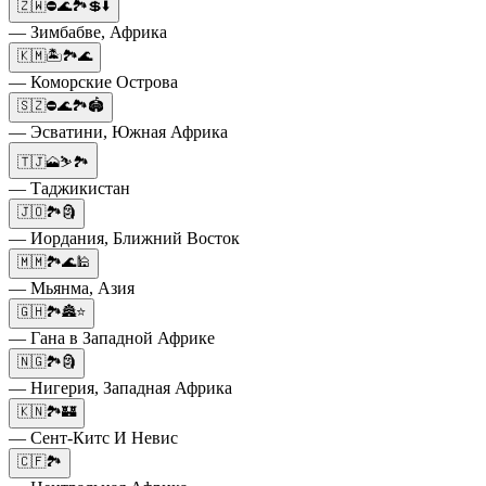
🇿🇼⛔🌊🏞️💲⬇️
— Зимбабве, Африка
🇰🇲🏝️🏞️🌊
— Коморские Острова
🇸🇿⛔🌊🏞️🏟️
— Эсватини, Южная Африка
🇹🇯🗻⛷️🏞️
— Таджикистан
🇯🇴🏞️🗿
— Иордания, Ближний Восток
🇲🇲🏞️🌊🕌
— Мьянма, Азия
🇬🇭🏞️🏯⭐
— Гана в Западной Африке
🇳🇬🏞️🗿
— Нигерия, Западная Африка
🇰🇳🏞️🏰
— Сент-Китс И Невис
🇨🇫🏞️