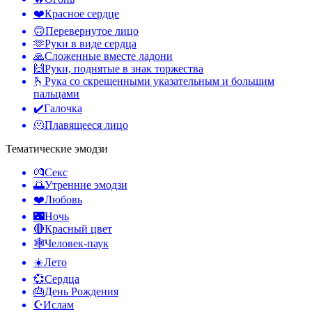
❤️
Красное сердце
🙃
Перевернутое лицо
🫶
Руки в виде сердца
🙏
Сложенные вместе ладони
🙌
Руки, поднятые в знак торжества
🫰
Рука со скрещенными указательным и большим
пальцами
✔️
Галочка
🫠
Плавящееся лицо
Тематические эмодзи
💏
Секс
🌅
Утренние эмодзи
❤️
Любовь
🌃
Ночь
🔴
Красный цвет
🕸️
Человек-паук
☀️
Лето
💞
Сердца
🎂
День Рождения
☪️
Ислам