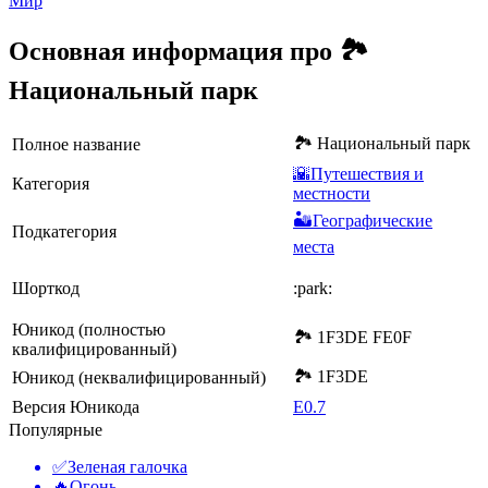
Мир
Основная информация про 🏞️
Национальный парк
🏞️ Национальный парк
Полное название
🌇Путешествия и
Категория
местности
🏜️Географические
Подкатегория
места
Шорткод
:park:
Юникод (полностью
🏞️ 1F3DE FE0F
квалифицированный)
🏞 1F3DE
Юникод (неквалифицированный)
Версия Юникода
E0.7
Популярные
✅
Зеленая галочка
🔥
Огонь