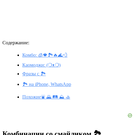
Содержание:
Комбо: 🧊🍁🏞️🔥🌊💨
Каомоджи: (❍ᴥ❍)
Фразы с 🏞️
🏞️ на iPhone, WhatsApp
Похожие⛲ 🌄 🛤️ ⛰️ 🚣
Комбинации со смайликом 🏞️