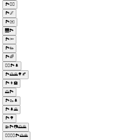
🏞️🚶‍♂️
🏞️🌌
🏞️✉️
🌉🏞️
🏞️🔦
🏞️👟
🏞️🌈
🚶‍♂️🏞️🌲
🏞️🌅🌄🌳🍂
🏞️👩‍🏫
🌅🏞️
🏞️🥾🌲
🏞️🌲🌄
🏞️🌳
🚁🏞️📷🌅🌄
🚣‍♀️🚣‍♂️🏞️🌅🌄