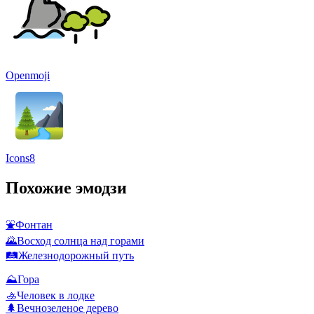
Openmoji
Icons8
Похожие эмодзи
⛲
Фонтан
🌄
Восход солнца над горами
🛤️
Железнодорожный путь
⛰️
Гора
🚣
Человек в лодке
🌲
Вечнозеленое дерево