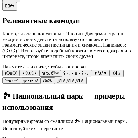
🚴‍♂️🏞️
Релевантные каомодзи
Каомодзи очень популярны в Японии. Для демонстрации
эмоций и своих действий используются японские
грамматические знаки препинания и символы. Например:
(❍ᴥ❍) ! Используйте подобный креатив в мессенджерах и в
интернете, чтобы впечатлить своих друзей.
Нажмите / кликните, чтобы скопировать
(❍ᴥ❍)
◖⚆ᴥ⚆◗
٩(ര̀ᴗര́)ᵇʸᵉ
ʕ っ • ᴥ • ʔ っ
▼°ᴥ°▼
彡lミ
*~o-o~*
φʕ•ᴥ•oʔ
ᏬᏇᏬ
彡lミ彡lミ彡lミ
🏞️ Национальный парк — примеры
использования
Популярные фразы со смайликом 🏞️ Национальный парк .
Используйте их в переписке: