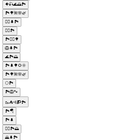
🐠🎣🌊🌅🏞️
🏞️🌳🌺🌸🌿
🏃‍♂️🌲🏞️
🚶‍♀️🏞️
🏞️🚴‍♂️🌳
🦁🌲🏞️
🌊🏞️🌅
🏞️🌲🌳🌻🌞
🏞️🌳🌺🌸🌿
🌕🏞️
🏞️🦁🐾
🥾⛺🚵🧗🏞️
🏞️🪂
🏞️🌲
🚴‍♀️🏞️🌅
🌄🌲🏞️