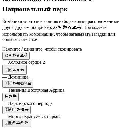
Национальный парк
Комбинации это всего лишь набор эмодзи, расположенные
друг с другом, например: 🧊🍁🏞️🔥🌊💨 . Вы можете
использовать комбинации, чтобы загадывать загадки или
общаться без слов.
Нажмите / кликните, чтобы скопировать
🧊🍁🏞️🔥🌊💨
— Холодное сердце 2
🇩🇲⛰️🌳🏞️
— Доминика
🇹🇿🏞️🐘🦁🐆🗻
— Танзания Восточная Африка
🦕🏞️🐉
— Парк юрского периода
🇬🇦💂‍♂️🏞️🦍🐋
— Много охраняемых парков
🇻🇪🏝️🌄🏝️🏞️