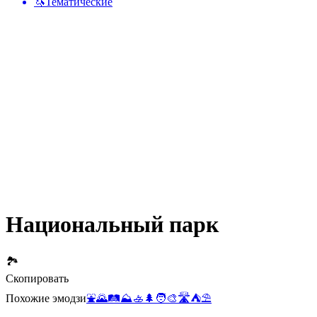
🦄
Тематические
Национальный парк
🏞️
Скопировать
Похожие эмодзи
⛲
🌄
🛤️
⛰️
🚣
🌲
🧑‍🎨
🛣️
⛺
⛱️