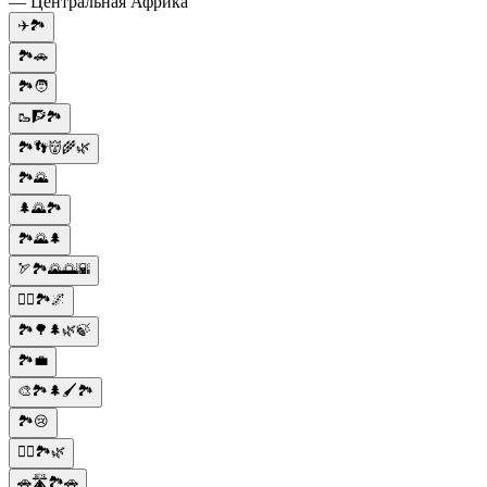
— Центральная Африка
✈️🏞️
🏞️🚗
🏞️🧑
🥾🧗🏞️
🏞️👣👹🌾🌿
🏞️🌄
🌲🌄🏞️
🏞️🌄🌲
🏹🏞️🌄🌅🌇
🚵‍♂️🏞️🌌
🏞️🌳🌲🌿🍃
🏞️💼
🎨🏞️🌲🖌️🏞️
🏞️😢
🚴‍♀️🏞️🌿
🚗🛣️🏞️🚗