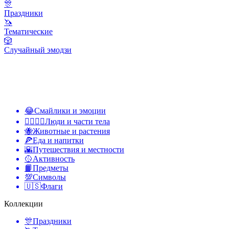
🎊
Праздники
🦄
Тематические
🎲
Случайный эмодзи
😂
Смайлики и эмоции
👩‍❤️‍💋‍👨
Люди и части тела
🐝
Животные и растения
🍕
Еда и напитки
🌇
Путешествия и местности
🥎
Активность
📙
Предметы
💯
Символы
🇺🇸
Флаги
Коллекции
🎊
Праздники