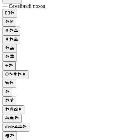
— Семейный поход
🚣‍♂️🏞️
🏞️🌸
🌲🏞️🌅
🌲🏞️🌄
🏞️🏔️
🏞️🏛️
✈️🏞️
🐶🐾🌳🏞️🌲
🐂🏞️
🏞️
🏞️🍹
🏞️🦧📸🌲
🛵🌨️🏞️
🎣🐟🌊🌄🏞️
🏘️🏞️