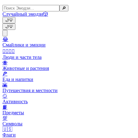
🔎
Случайный эмодзи
🎲
🌙
💡
🌙
💡
😂
Смайлики и эмоции
👩‍❤️‍💋‍👨
Люди и части тела
🐝
Животные и растения
🍕
Еда и напитки
🌇
Путешествия и местности
🥎
Активность
📙
Предметы
💯
Символы
🇺🇸
Флаги