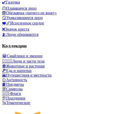
✔️
Галочка
🫠
Плавящееся лицо
🙈
Обезьянка «ничего не вижу»
😏
Ухмыляющееся лицо
❤️‍🩹
Исцеленное сердце
❌
Значок креста
🫂
Люди обнимаются
Коллекции
😂
Смайлики и эмоции
👩‍❤️‍💋‍👨
Люди и части тела
🐝
Животные и растения
🍕
Еда и напитки
🌇
Путешествия и местности
🥎
Активность
📙
Предметы
💯
Символы
🇺🇸
Флаги
🎊
Праздники
🦄
Тематические