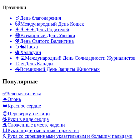
Праздники
🦃
День благодарения
🐱
Международный День Кошек
👨‍👩‍👧‍👦
День Родителей
😄
Всемирный День Улыбки
💖
День Святого Валентина
🥚🐇
Пасха
🎃
Хэллоуин
👩‍💻
Международный День Солидарности Журналистов
🇨🇦
День Канады
🦓
Всемирный День Защиты Животных
Популярные
✅
Зеленая галочка
🔥
Огонь
❤️
Красное сердце
🙃
Перевернутое лицо
🫶
Руки в виде сердца
🙏
Сложенные вместе ладони
🙌
Руки, поднятые в знак торжества
🫰
Рука со скрещенными указательным и большим пальцами