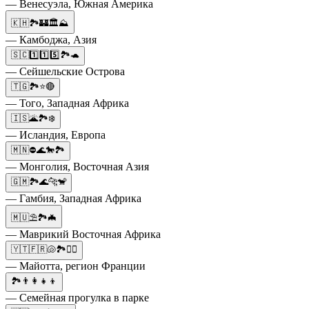
— Венесуэла, Южная Америка
🇰🇭🏞️🏰🏛️⛰️
— Камбоджа, Азия
🇸🇨1️⃣1️⃣5️⃣🏞️🐢
— Сейшельские Острова
🇹🇬🏞️⭐🔴
— Того, Западная Африка
🇮🇸🌋🏞️❄️
— Исландия, Европа
🇲🇳⛔🌊🐎🏞️
— Монголия, Восточная Азия
🇬🇲🏞️🌊🐆🐒
— Гамбия, Западная Африка
🇲🇺⛱️🏞️🦇
— Маврикий Восточная Африка
🇾🇹🇫🇷🐚🏞️🏄‍♂️
— Майотта, регион Франции
🏞️👨‍👩‍👧‍👦
— Семейная прогулка в парке