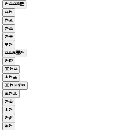
🏞️🌄🌅🌇🌉
🌅🏞️
🏞️🌊
🏞️🌅
🏞️❤️
🖤🏞️
🌅🌄🌇🌉🏞️
🏞️🧗
🚵‍♂️🏞️🌄
🌲🏞️🏔️
🚴‍♀️🏞️🌞🍹🕶️
🌄🏞️🚶‍♀️
🏞️🕹️
🌲🏞️
🏞️🌾
🚁🏞️