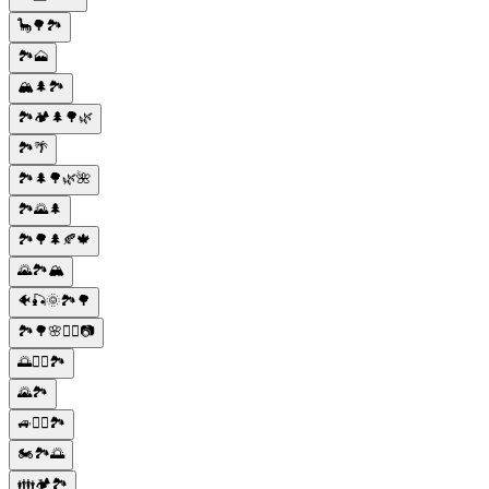
🦕🌳🏞️
🏞️🗻
🏔️🌲🏞️
🏞️🏕️🌲🌳🌿
🏞️🌴
🏞️🌲🌳🌿🌺
🏞️🌄🌲
🏞️🌳🌲🍂🍁
🌄🏞️🏔️
🐠🎣🌞🏞️🌳
🏞️🌳🌸🚶‍♀️📷
🌅🚣‍♀️🏞️
🌄🏞️
🚙👨‍✈️🏞️
🏍️🏞️🌅
👪🏕️🏞️