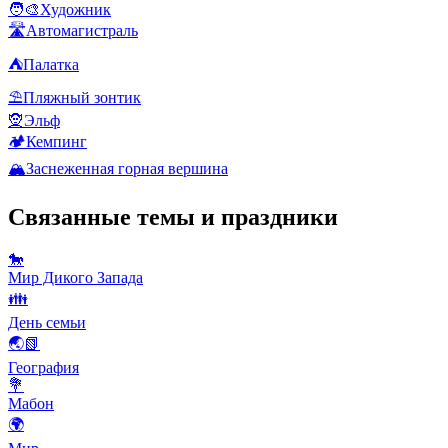
🧑‍🎨
Художник
🛣️
Автомагистраль
⛺
Палатка
⛱️
Пляжный зонтик
🧝
Эльф
🏕️
Кемпинг
🏔️
Заснеженная горная вершина
Связанные темы и праздники
🐎
Мир Дикого Запада
👪
День семьи
🌏📗
География
💐
Мабон
🌍