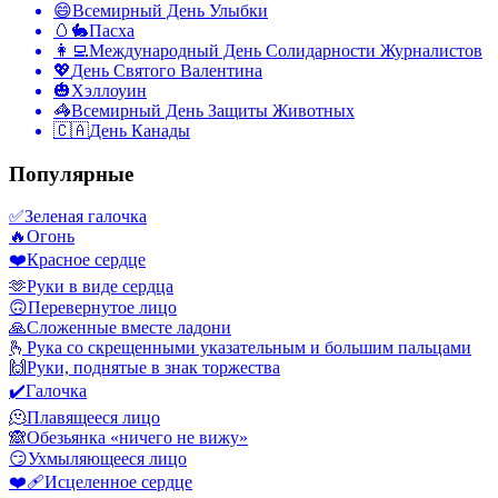
😄
Всемирный День Улыбки
🥚🐇
Пасха
👩‍💻
Международный День Солидарности Журналистов
💖
День Святого Валентина
🎃
Хэллоуин
🦓
Всемирный День Защиты Животных
🇨🇦
День Канады
Популярные
✅
Зеленая галочка
🔥
Огонь
❤️
Красное сердце
🫶
Руки в виде сердца
🙃
Перевернутое лицо
🙏
Сложенные вместе ладони
🫰
Рука со скрещенными указательным и большим пальцами
🙌
Руки, поднятые в знак торжества
✔️
Галочка
🫠
Плавящееся лицо
🙈
Обезьянка «ничего не вижу»
😏
Ухмыляющееся лицо
❤️‍🩹
Исцеленное сердце