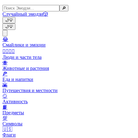
🔎
Случайный эмодзи
🎲
🌙
💡
🌙
💡
😂
Смайлики и эмоции
👩‍❤️‍💋‍👨
Люди и части тела
🐝
Животные и растения
🍕
Еда и напитки
🌇
Путешествия и местности
🥎
Активность
📙
Предметы
💯
Символы
🇺🇸
Флаги