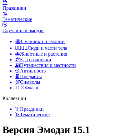
🎊
Праздники
🦄
Тематические
🎲
Случайный эмодзи
😂
Смайлики и эмоции
👩‍❤️‍💋‍👨
Люди и части тела
🐝
Животные и растения
🍕
Еда и напитки
🌇
Путешествия и местности
🥎
Активность
📙
Предметы
💯
Символы
🇺🇸
Флаги
Коллекции
🎊
Праздники
🦄
Тематические
Версия Эмодзи 15.1