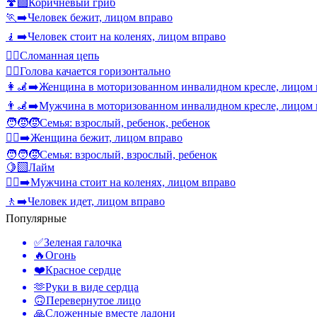
🍄‍🟫
Коричневый гриб
🏃‍➡️
Человек бежит, лицом вправо
🧎‍➡️
Человек стоит на коленях, лицом вправо
⛓️‍💥
Сломанная цепь
🙂‍↔️
Голова качается горизонтально
👩‍🦼‍➡️
Женщина в моторизованном инвалидном кресле, лицом 
👨‍🦼‍➡️
Мужчина в моторизованном инвалидном кресле, лицом 
🧑‍🧒‍🧒
Семья: взрослый, ребенок, ребенок
🏃‍♀️‍➡️
Женщина бежит, лицом вправо
🧑‍🧑‍🧒
Семья: взрослый, взрослый, ребенок
🍋‍🟩
Лайм
🧎‍♂️‍➡️
Мужчина стоит на коленях, лицом вправо
🚶‍➡️
Человек идет, лицом вправо
Популярные
✅
Зеленая галочка
🔥
Огонь
❤️
Красное сердце
🫶
Руки в виде сердца
🙃
Перевернутое лицо
🙏
Сложенные вместе ладони