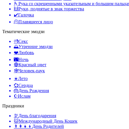
🫰
Рука со скрещенными указательным и большим пальц
🙌
Руки, поднятые в знак торжества
✔️
Галочка
🫠
Плавящееся лицо
Тематические эмодзи
💏
Секс
🌅
Утренние эмодзи
❤️
Любовь
🌃
Ночь
🔴
Красный цвет
🕸️
Человек-паук
☀️
Лето
💞
Сердца
🎂
День Рождения
☪️
Ислам
Праздники
🦃
День благодарения
🐱
Международный День Кошек
👨‍👩‍👧‍👦
День Родителей