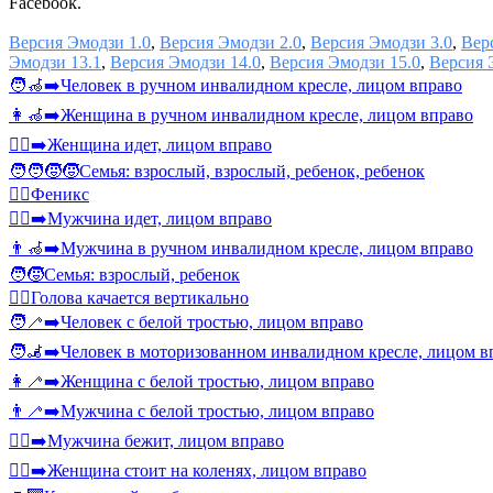
Facebook.
Версия Эмодзи 1.0
,
Версия Эмодзи 2.0
,
Версия Эмодзи 3.0
,
Вер
Эмодзи 13.1
,
Версия Эмодзи 14.0
,
Версия Эмодзи 15.0
,
Версия 
🧑‍🦽‍➡️
Человек в ручном инвалидном кресле, лицом вправо
👩‍🦽‍➡️
Женщина в ручном инвалидном кресле, лицом вправо
🚶‍♀️‍➡️
Женщина идет, лицом вправо
🧑‍🧑‍🧒‍🧒
Семья: взрослый, взрослый, ребенок, ребенок
🐦‍🔥
Феникс
🚶‍♂️‍➡️
Мужчина идет, лицом вправо
👨‍🦽‍➡️
Мужчина в ручном инвалидном кресле, лицом вправо
🧑‍🧒
Семья: взрослый, ребенок
🙂‍↕️
Голова качается вертикально
🧑‍🦯‍➡️
Человек с белой тростью, лицом вправо
🧑‍🦼‍➡️
Человек в моторизованном инвалидном кресле, лицом в
👩‍🦯‍➡️
Женщина с белой тростью, лицом вправо
👨‍🦯‍➡️
Мужчина с белой тростью, лицом вправо
🏃‍♂️‍➡️
Мужчина бежит, лицом вправо
🧎‍♀️‍➡️
Женщина стоит на коленях, лицом вправо