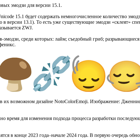
вых эмодзи для версии 15.1.
Unicode 15.1 будет содержать немногочисленное количество эмодз
о в версии 13.1). То есть уже существующие эмодзи «склеят» 
называется ZWJ.
-эмодзи, среди которых: лайм; съедобный гриб; разрывающиеся 
феникс.
 в их возможном дизайне NotoColorEmoji. Изображение: Дженни
жно время для изменения подхода процесса разработки последую
тся в конце 2023 года–начале 2024 года. В первую очередь обновл