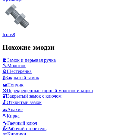
Icons8
Похожие эмодзи
🔏
Замок и перьевая ручка
🔨
Молоток
⚙️
Шестеренка
🔒
Закрытый замок
🍩
Пончик
⚒️
Перекрещенные горный молоток и кирка
🔐
Закрытый замок с ключом
🔓
Открытый замок
🥜
Арахис
⛏️
Кирка
🔧
Гаечный ключ
👷
Рабочий строитель
🧱
Кирпичи