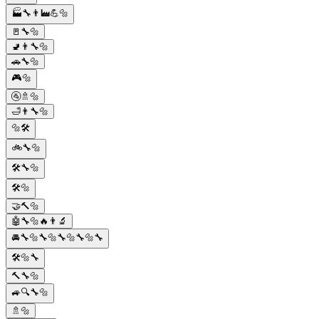
🏭🔧👨‍🏭💪🔩
🚪🔧🔩
🚽👨‍🔧🔩
🚗🔧🔩
🎮🔩
🚰🚿🔩
🛁👨‍🔧🔩
🔩🛠️
🚲🔧🔩
🛠️🔧🔩
🛠️🔩
🤝🔨🔩
🤖🔧🔩🔥👨‍🔬
🚘🔧🔩🔧🔩🔧🔩🔧🔩🔧
🛠️🔩🔧
🔨🔧🔩
🚙🔍🔧🔩
🚿🔩