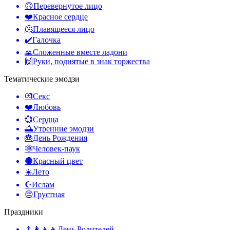
🙃
Перевернутое лицо
❤️
Красное сердце
🫠
Плавящееся лицо
✔️
Галочка
🙏
Сложенные вместе ладони
🙌
Руки, поднятые в знак торжества
Тематические эмодзи
💏
Секс
❤️
Любовь
💞
Сердца
🌅
Утренние эмодзи
🎂
День Рождения
🕸️
Человек-паук
🔴
Красный цвет
☀️
Лето
☪️
Ислам
😔
Грустная
Праздники
👨‍👩‍👧‍👦
День Родителей