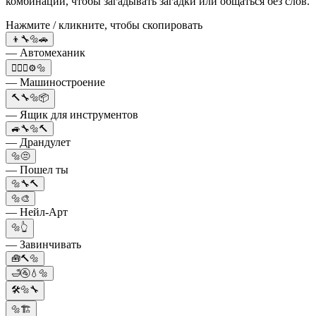
комбинации, чтобы загадывать загадки или общаться без слов.
Нажмите / кликните, чтобы скопировать
👦🔧🔩🚗
— Автомеханик
👷🏽‍♀️⚙️🔩
— Машиностроение
🔨🔧🔩📦
— Ящик для инструментов
🚙🔧🔩🔨
— Драндулет
🔩😒
— Пошел ты
🔩🔧🔨
🔩🎨
— Нейл-Арт
🔩👆
— Завинчивать
🧰🔨🔩
🛁🚰💧🔩
🛠️🔩🔧
🔩🏗️