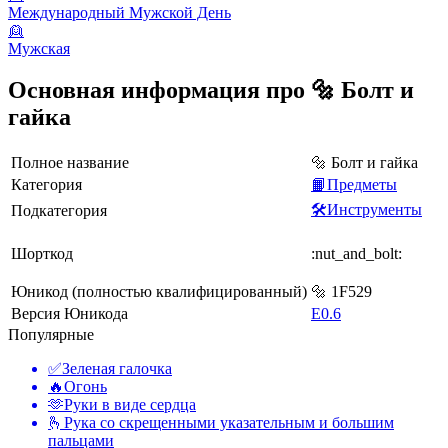
Международный Мужской День
👱
Мужская
Основная информация про 🔩 Болт и
гайка
Полное название
🔩 Болт и гайка
Категория
📙Предметы
🛠️Инструменты
Подкатегория
Шорткод
:nut_and_bolt:
Юникод (полностью квалифицированный)
🔩 1F529
Версия Юникода
E0.6
Популярные
✅
Зеленая галочка
🔥
Огонь
🫶
Руки в виде сердца
🫰
Рука со скрещенными указательным и большим
пальцами