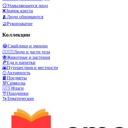
😏
Ухмыляющееся лицо
❌
Значок креста
🫂
Люди обнимаются
🤝
Рукопожатие
Коллекции
😂
Смайлики и эмоции
👩‍❤️‍💋‍👨
Люди и части тела
🐝
Животные и растения
🍕
Еда и напитки
🌇
Путешествия и местности
🥎
Активность
📙
Предметы
💯
Символы
🇺🇸
Флаги
🎊
Праздники
🦄
Тематические