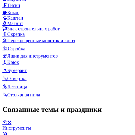
🗜️
Тиски
🥥
Кокос
🌰
Каштан
🧲
Магнит
🚧
Знак строительных работ
📎
Скрепка
🛠️
Перекрещенные молоток и ключ
🏗️
Стройка
🧰
Ящик для инструментов
🪝
Крюк
🪃
Бумеранг
🪛
Отвертка
🪜
Лестница
🪚
Столярная пила
Связанные темы и праздники
🧰⚒️
Инструменты
👱