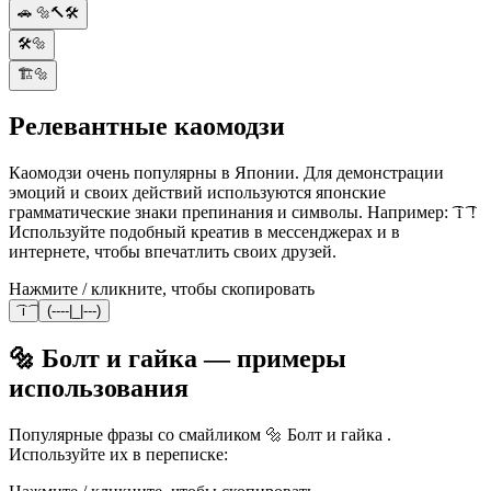
🚗 🔩🔨🛠️
🛠️🔩
🏗️🔩
Релевантные каомодзи
Каомодзи очень популярны в Японии. Для демонстрации
эмоций и своих действий используются японские
грамматические знаки препинания и символы. Например: ͡ i ͡ !
Используйте подобный креатив в мессенджерах и в
интернете, чтобы впечатлить своих друзей.
Нажмите / кликните, чтобы скопировать
͡ i ͡
(----|_|---)
🔩 Болт и гайка — примеры
использования
Популярные фразы со смайликом 🔩 Болт и гайка .
Используйте их в переписке: