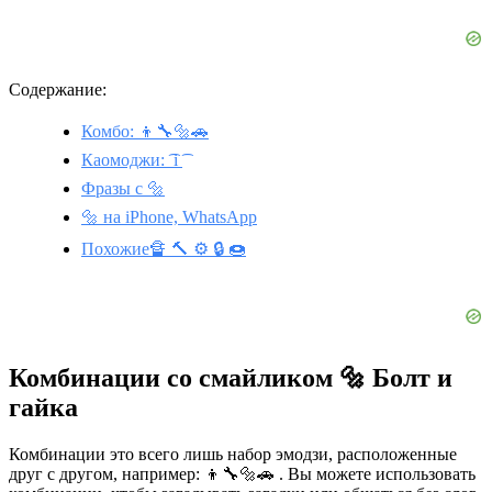
Содержание:
Комбо: 👦🔧🔩🚗
Каомоджи: ͡ i ͡
Фразы с 🔩
🔩 на iPhone, WhatsApp
Похожие🔏 🔨 ⚙️ 🔒 🍩
Комбинации со смайликом 🔩 Болт и
гайка
Комбинации это всего лишь набор эмодзи, расположенные
друг с другом, например: 👦🔧🔩🚗 . Вы можете использовать