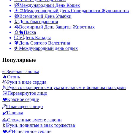
🐱
Международный День Кошек
👩‍💻
Международный День Солидарности Журналистов
😄
Всемирный День Улыбки
🦃
День благодарения
🦓
Всемирный День Защиты Животных
🥚🐇
Пасха
🇨🇦
День Канады
💖
День Святого Валентина
🤟
Международный день отдых
Популярные
✅
Зеленая галочка
🔥
Огонь
🫶
Руки в виде сердца
🫰
Рука со скрещенными указательным и большим пальцами
🙃
Перевернутое лицо
❤️
Красное сердце
🫠
Плавящееся лицо
✔️
Галочка
🙏
Сложенные вместе ладони
🙌
Руки, поднятые в знак торжества
❤️‍🩹
Исцеленное сердце