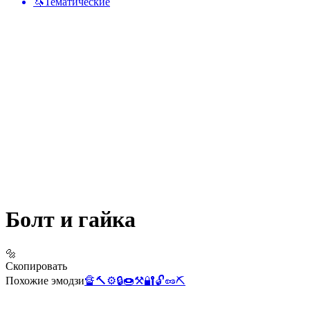
🦄
Тематические
Болт и гайка
🔩
Скопировать
Похожие эмодзи
🔏
🔨
⚙️
🔒
🍩
⚒️
🔐
🔓
🥜
⛏️