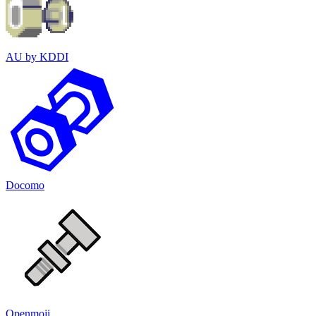
AU by KDDI
Docomo
Openmoji