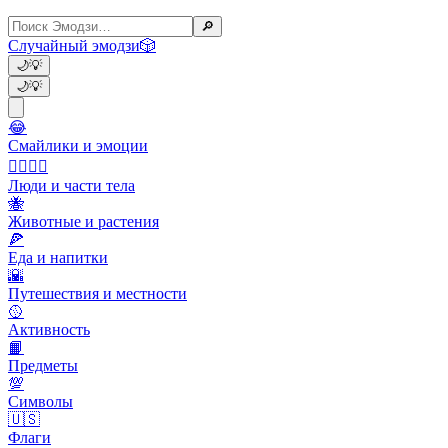
🔎
Случайный эмодзи
🎲
🌙
💡
🌙
💡
😂
Смайлики и эмоции
👩‍❤️‍💋‍👨
Люди и части тела
🐝
Животные и растения
🍕
Еда и напитки
🌇
Путешествия и местности
🥎
Активность
📙
Предметы
💯
Символы
🇺🇸
Флаги