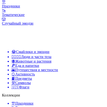
🎊
Праздники
🦄
Тематические
🎲
Случайный эмодзи
😂
Смайлики и эмоции
👩‍❤️‍💋‍👨
Люди и части тела
🐝
Животные и растения
🍕
Еда и напитки
🌇
Путешествия и местности
🥎
Активность
📙
Предметы
💯
Символы
🇺🇸
Флаги
Коллекции
🎊
Праздники