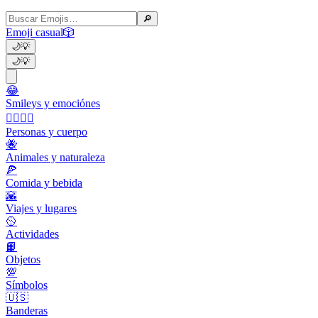
🔎
Emoji casual
🎲
🌙
💡
🌙
💡
😂
Smileys y emociónes
👩‍❤️‍💋‍👨
Personas y cuerpo
🐝
Animales y naturaleza
🍕
Comida y bebida
🌇
Viajes y lugares
🥎
Actividades
📙
Objetos
💯
Símbolos
🇺🇸
Banderas