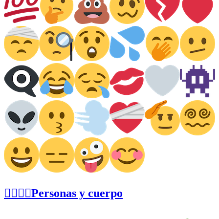
👩‍❤️‍💋‍👨Personas y cuerpo