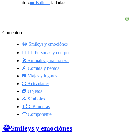
de «
🐋 Ballena
fallada».
Contenido:
😂 Smileys y emociónes
👩‍❤️‍💋‍👨 Personas y cuerpo
🐝 Animales y naturaleza
🍕 Comida y bebida
🌇 Viajes y lugares
🥎 Actividades
📙 Objetos
💯 Símbolos
🇺🇸 Banderas
🦱 Componente
😂Smileys y emociónes