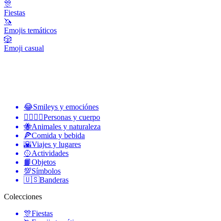
🎊
Fiestas
🦄
Emojis temáticos
🎲
Emoji casual
😂
Smileys y emociónes
👩‍❤️‍💋‍👨
Personas y cuerpo
🐝
Animales y naturaleza
🍕
Comida y bebida
🌇
Viajes y lugares
🥎
Actividades
📙
Objetos
💯
Símbolos
🇺🇸
Banderas
Colecciones
🎊
Fiestas