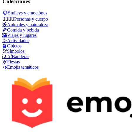
Colecciones
😂
Smileys y emociónes
👩‍❤️‍💋‍👨
Personas y cuerpo
🐝
Animales y naturaleza
🍕
Comida y bebida
🌇
Viajes y lugares
🥎
Actividades
📙
Objetos
💯
Símbolos
🇺🇸
Banderas
🎊
Fiestas
🦄
Emojis temáticos