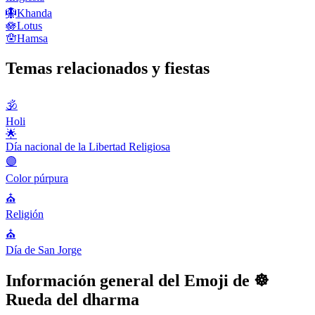
🪯
Khanda
🪷
Lotus
🪬
Hamsa
Temas relacionados y fiestas
🕉
Holi
🌟
Día nacional de la Libertad Religiosa
🟣
Color púrpura
⛪️
Religión
⛪️
Día de San Jorge
Información general del Emoji de ☸️
Rueda del dharma