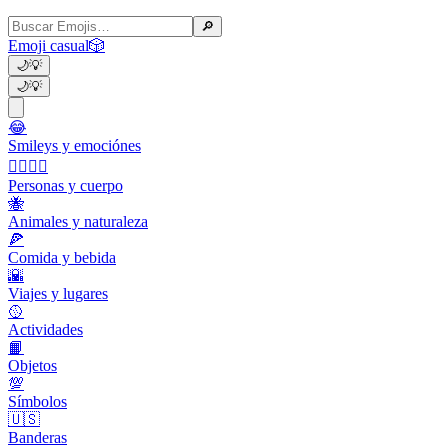
🔎
Emoji casual
🎲
🌙
💡
🌙
💡
😂
Smileys y emociónes
👩‍❤️‍💋‍👨
Personas y cuerpo
🐝
Animales y naturaleza
🍕
Comida y bebida
🌇
Viajes y lugares
🥎
Actividades
📙
Objetos
💯
Símbolos
🇺🇸
Banderas