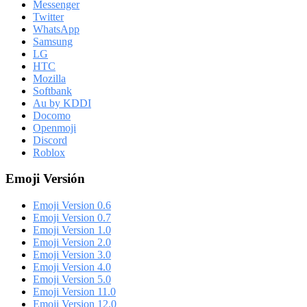
Messenger
Twitter
WhatsApp
Samsung
LG
HTC
Mozilla
Softbank
Au by KDDI
Docomo
Openmoji
Discord
Roblox
Emoji Versión
Emoji Version 0.6
Emoji Version 0.7
Emoji Version 1.0
Emoji Version 2.0
Emoji Version 3.0
Emoji Version 4.0
Emoji Version 5.0
Emoji Version 11.0
Emoji Version 12.0