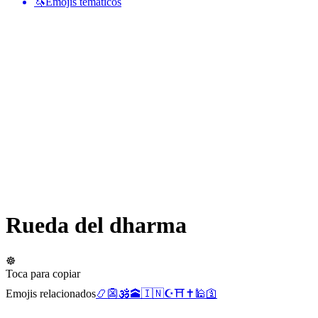
🦄
Emojis temáticos
Rueda del dharma
☸️
Toca para copiar
Emojis relacionados
📿
👺
🕉️
🕋
🇮🇳
☪️
⛩️
✝️
🕌
🛐