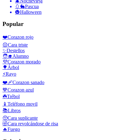
🎄
Nochevieja
🥚🐇
Pascua
🎃
Halloween
Popular
❤️
Corazon rojo
😔
Cara triste
✨
Destellos
🧑‍🎓
Alumno
💜
Corazon morado
🌳
Árbol
⚡
Rayo
❤️‍🩹
Corazon sanado
💙
Corazon azul
☘️
Trébol
📱
Teléfono movil
📚
Libros
🥺
Cara suplicante
🤣
Cara revolcándose de risa
🔥
Fuego