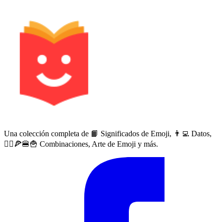
Una colección completa de 📙 Significados de Emoji, 👨‍💻 Datos,
🙅‍♀️🍕🍔🍟 Combinaciones, Arte de Emoji y más.