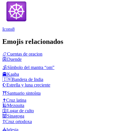
Icons8
Emojis relacionados
📿
Cuentas de oracion
👺
Duende
🕉️
Símbolo del mantra “om”
🕋
Kaaba
🇮🇳
Bandera de India
☪️
Estrella y luna creciente
⛩️
Santuario sintoísta
✝️
Cruz latina
🕌
Mezquita
🛐
Lugar de culto
🕍
Sinagoga
☦️
Cruz ortodoxa
⛪
Iglesia