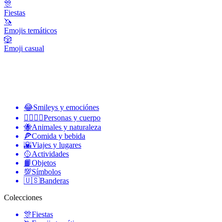
🎊
Fiestas
🦄
Emojis temáticos
🎲
Emoji casual
😂
Smileys y emociónes
👩‍❤️‍💋‍👨
Personas y cuerpo
🐝
Animales y naturaleza
🍕
Comida y bebida
🌇
Viajes y lugares
🥎
Actividades
📙
Objetos
💯
Símbolos
🇺🇸
Banderas
Colecciones
🎊
Fiestas