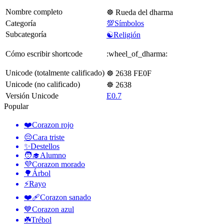
Nombre completo
☸️ Rueda del dharma
Categoría
💯Símbolos
Subcategoría
☯️Religión
Cómo escribir shortcode
:wheel_of_dharma:
Unicode (totalmente calificado)
☸️ 2638 FE0F
Unicode (no calificado)
☸ 2638
Versión Unicode
E0.7
Popular
❤️
Corazon rojo
😔
Cara triste
✨
Destellos
🧑‍🎓
Alumno
💜
Corazon morado
🌳
Árbol
⚡
Rayo
❤️‍🩹
Corazon sanado
💙
Corazon azul
☘️
Trébol