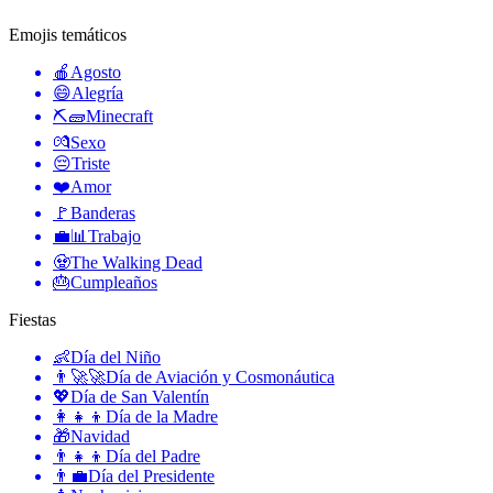
Emojis temáticos
🍎
Agosto
😄
Alegría
⛏🧱
Minecraft
💏
Sexo
😔
Triste
❤️
Amor
🚩
Banderas
💼📊
Trabajo
🧟
The Walking Dead
🎂
Cumpleaños
Fiestas
👶
Día del Niño
👨‍🚀🚀
Día de Aviación y Cosmonáutica
💖
Día de San Valentín
👩‍👧‍👦
Día de la Madre
🎁
Navidad
👨‍👧‍👦
Día del Padre
👨‍💼
Día del Presidente