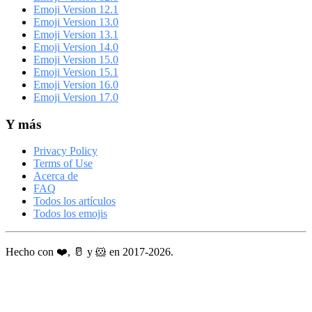
Emoji Version 12.1
Emoji Version 13.0
Emoji Version 13.1
Emoji Version 14.0
Emoji Version 15.0
Emoji Version 15.1
Emoji Version 16.0
Emoji Version 17.0
Y más
Privacy Policy
Terms of Use
Acerca de
FAQ
Todos los artículos
Todos los emojis
Hecho con ❤️, 🥛 y 🐹 en 2017-2026.