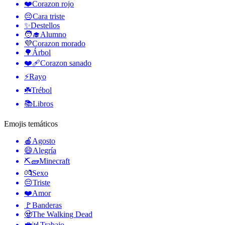
❤️
Corazon rojo
😔
Cara triste
✨
Destellos
🧑‍🎓
Alumno
💜
Corazon morado
🌳
Árbol
❤️‍🩹
Corazon sanado
⚡
Rayo
☘️
Trébol
📚
Libros
Emojis temáticos
🍎
Agosto
😄
Alegría
⛏🧱
Minecraft
💏
Sexo
😔
Triste
❤️
Amor
🚩
Banderas
🧟
The Walking Dead
💼📊
Trabajo