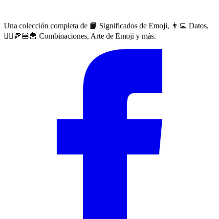
Una colección completa de 📙 Significados de Emoji, 👨‍💻 Datos,
🙅‍♀️🍕🍔🍟 Combinaciones, Arte de Emoji y más.