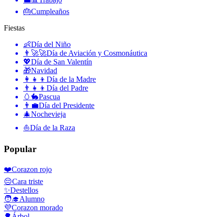
🎂
Cumpleaños
Fiestas
👶
Día del Niño
👨‍🚀🚀
Día de Aviación y Cosmonáutica
💖
Día de San Valentín
🎁
Navidad
👩‍👧‍👦
Día de la Madre
👨‍👧‍👦
Día del Padre
🥚🐇
Pascua
👨‍💼
Día del Presidente
🎄
Nochevieja
⛵️
Día de la Raza
Popular
❤️
Corazon rojo
😔
Cara triste
✨
Destellos
🧑‍🎓
Alumno
💜
Corazon morado
🌳
Árbol