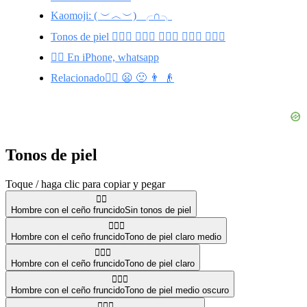
Kaomoji: ( ︶︿︶)_╭∩╮
Tonos de piel 🙍🏼‍♂️ 🙍🏻‍♂️ 🙍🏾‍♂️ 🙍🏽‍♂️ 🙍🏿‍♂️
🙍‍♂️ En iPhone, whatsapp
Relacionado🙍‍♀️ 😦 🙁 👨 👴
Tonos de piel
Toque / haga clic para copiar y pegar
🙍‍♂️
Hombre con el ceño fruncido
Sin tonos de piel
🙍🏼‍♂️
Hombre con el ceño fruncido
Tono de piel claro medio
🙍🏻‍♂️
Hombre con el ceño fruncido
Tono de piel claro
🙍🏾‍♂️
Hombre con el ceño fruncido
Tono de piel medio oscuro
🙍🏽‍♂️