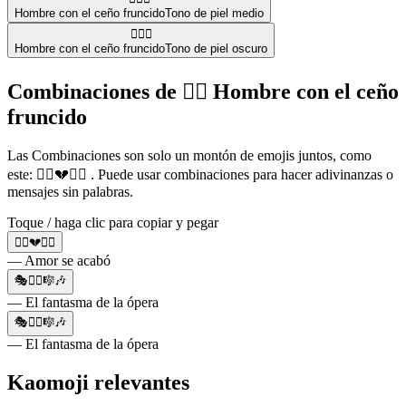
Hombre con el ceño fruncido
Tono de piel medio
🙍🏿‍♂️
Hombre con el ceño fruncido
Tono de piel oscuro
Combinaciones de 🙍‍♂️ Hombre con el ceño
fruncido
Las Combinaciones son solo un montón de emojis juntos, como
este: 🙍‍♂️💔🙍‍♀️ . Puede usar combinaciones para hacer adivinanzas o
mensajes sin palabras.
Toque / haga clic para copiar y pegar
🙍‍♂️💔🙍‍♀️
— Amor se acabó
🎭🙍‍♂️🎼🎶
— El fantasma de la ópera
🎭🙍‍♂️🎼🎶
— El fantasma de la ópera
Kaomoji relevantes