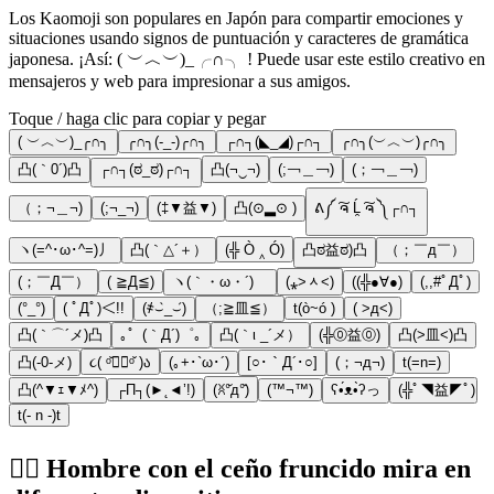
Los Kaomoji son populares en Japón para compartir emociones y
situaciones usando signos de puntuación y caracteres de gramática
japonesa. ¡Así: ( ︶︿︶)_╭∩╮ ! Puede usar este estilo creativo en
mensajeros y web para impresionar a sus amigos.
Toque / haga clic para copiar y pegar
( ︶︿︶)_╭∩╮
╭∩╮(-_-)╭∩╮
┌∩┐(◣_◢)┌∩┐
╭∩╮(︶︿︶)╭∩╮
凸(｀0´)凸
┌∩┐(ಠ_ಠ)┌∩┐
凸(¬‿¬)
(;￢＿￢)
(；￢＿￢)
（；¬＿¬)
(;¬_¬)
(‡▼益▼)
凸(⊙▂⊙ )
ᕕ༼ ͠ຈ Ĺ̯ ͠ຈ ༽┌∩┐
ヽ(=^･ω･^=)丿
凸(｀△´＋）
(╬ Ò ‸ Ó)
凸ಠ益ಠ)凸
（；￣д￣）
(；￣Д￣）
( ≧Д≦)
ヽ(｀・ω・´)ゝ
(⁎˃ᆺ˂)
((╬●∀●)
(,,#ﾟДﾟ)
(°_°)
( ﾟДﾟ)＜!!
(҂⌣̀_⌣́)
（;≧皿≦）
t(ò~ó )
( >д<)
凸(｀⌒´メ)凸
｡゜(｀Д´)゜｡
凸(｀ι _´メ）
(╬⓪益⓪)
凸(>皿<)凸
凸(-0-メ)
૮( ᵒ̌▱๋ᵒ̌ )ა
(｡+･`ω･´)
[○･｀Д´･○]
(；¬д¬)
t(=n=)
凸(^▼ｪ▼ﾒ^)
┌П┐(►˛◄’!)
(ꐦ°᷄д°᷅)
(™¬™)
ʕ•́ᴥ•̀ʔっ
(╬ﾟ◥益◤ﾟ)
t(- n -)t
🙍‍♂️ Hombre con el ceño fruncido mira en