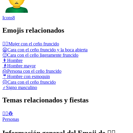
Icons8
Emojis relacionados
🙍‍♀️
Mujer con el ceño fruncido
😦
Cara con el ceño fruncido y la boca abierta
🙁
Cara con el ceño ligeramente fruncido
👨
Hombre
👴
Hombre mayor
🙍
Persona con el ceño fruncido
🤵
Hombre con esmoquin
☹️
Cara con el ceño fruncido
♂️
Signo masculino
Temas relacionados y fiestas
👨‍✈️👷
Personas