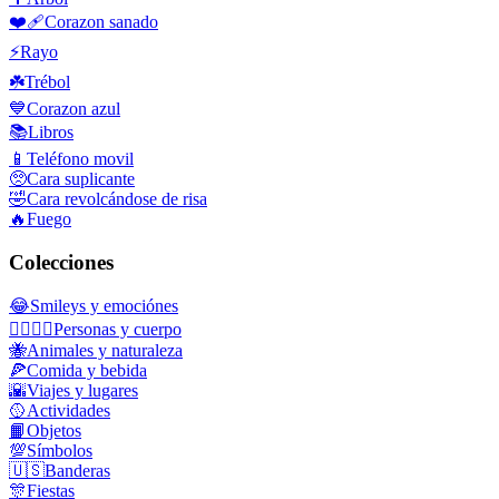
❤️‍🩹
Corazon sanado
⚡
Rayo
☘️
Trébol
💙
Corazon azul
📚
Libros
📱
Teléfono movil
🥺
Cara suplicante
🤣
Cara revolcándose de risa
🔥
Fuego
Colecciones
😂
Smileys y emociónes
👩‍❤️‍💋‍👨
Personas y cuerpo
🐝
Animales y naturaleza
🍕
Comida y bebida
🌇
Viajes y lugares
🥎
Actividades
📙
Objetos
💯
Símbolos
🇺🇸
Banderas
🎊
Fiestas