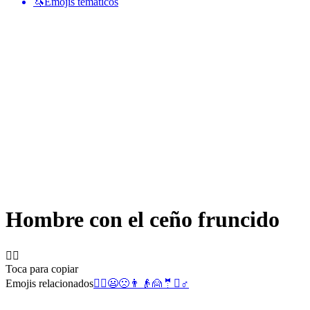
🦄
Emojis temáticos
Hombre con el ceño fruncido
🙍‍♂️
Toca para copiar
Emojis relacionados
🙍‍♀️
😦
🙁
👨
👴
🙍
🤵
☹️
♂️