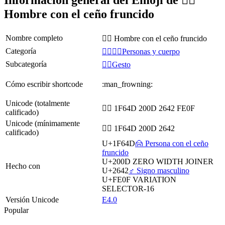
Información general del Emoji de 🙍‍♂️
Hombre con el ceño fruncido
Nombre completo
🙍‍♂️ Hombre con el ceño fruncido
Categoría
👩‍❤️‍💋‍👨Personas y cuerpo
Subcategoría
🙅‍♀️Gesto
Cómo escribir shortcode
:man_frowning:
Unicode (totalmente
🙍‍♂️ 1F64D 200D 2642 FE0F
calificado)
Unicode (mínimamente
🙍‍♂ 1F64D 200D 2642
calificado)
U+1F64D
🙍 Persona con el ceño
fruncido
U+200D
ZERO WIDTH JOINER
Hecho con
U+2642
♂️ Signo masculino
U+FE0F
VARIATION
SELECTOR-16
Versión Unicode
E4.0
Popular