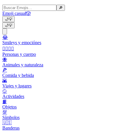
🔎
Emoji casual
🎲
🌙
💡
🌙
💡
😂
Smileys y emociónes
👩‍❤️‍💋‍👨
Personas y cuerpo
🐝
Animales y naturaleza
🍕
Comida y bebida
🌇
Viajes y lugares
🥎
Actividades
📙
Objetos
💯
Símbolos
🇺🇸
Banderas