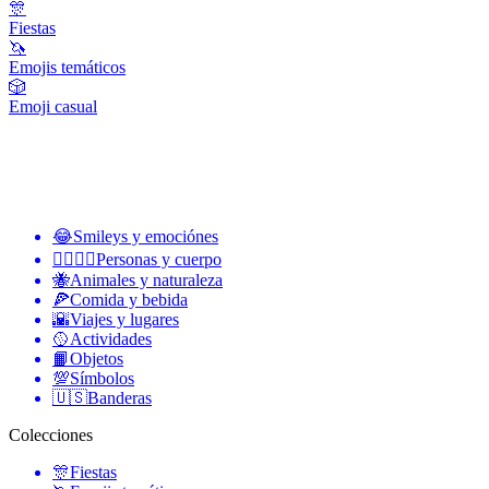
🎊
Fiestas
🦄
Emojis temáticos
🎲
Emoji casual
😂
Smileys y emociónes
👩‍❤️‍💋‍👨
Personas y cuerpo
🐝
Animales y naturaleza
🍕
Comida y bebida
🌇
Viajes y lugares
🥎
Actividades
📙
Objetos
💯
Símbolos
🇺🇸
Banderas
Colecciones
🎊
Fiestas