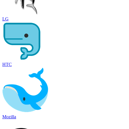
LG
HTC
Mozilla