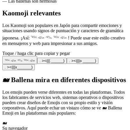
— Las ballenas son hermosas
Kaomoji relevantes
Los Kaomoji son populares en Japón para compartir emociones y
situaciones usando signos de puntuación y caracteres de gramática
japonesa. ¡Así: 𓆝 𓆟 𓆞 𓆝 𓆟 ! Puede usar este estilo creativo
en mensajeros y web para impresionar a sus amigos.
Toque / haga clic para copiar y pegar
𓆝 𓆟 𓆞 𓆝 𓆟
. ><(((.______)
. ><(((o ______)
. ><(((x_______)
🐋 Ballena mira en diferentes dispositivos
Los emojis pueden verse diferentes en todas las plataformas. Todos
los fabricantes de servicios web, sistemas operativos o dispositivos
pueden crear diseños de Emojis con su propio estilo y visión
corporativos. Aquí puede echar un vistazo cómo se ve 🐋 Ballena
Emoji en las plataformas más populares:
🐋
Su navegador