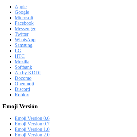
Apple
Google
Microsoft
Facebook
Messenger
Twitter
WhatsApp
Samsung
LG
HTC
Mozilla
Softbank
Au by KDDI
Docomo
Openmoji
Discord
Roblox
Emoji Versión
Emoji Version 0.6
Emoji Version 0.7
Emoji Version 1.0
Emoji Version 2.0