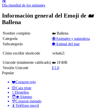
🦓
Día mundial de los animales
Información general del Emoji de 🐋
Ballena
Nombre completo
🐋 Ballena
Categoría
🐝Animales y naturaleza
Subcategoría
🐡Animal del mar
Cómo escribir shortcode
:whale2:
Unicode (totalmente calificado)
🐋 1F40B
Versión Unicode
E1.0
Popular
❤️
Corazon rojo
😔
Cara triste
✨
Destellos
🧑‍🎓
Alumno
💜
Corazon morado
📱
Teléfono movil