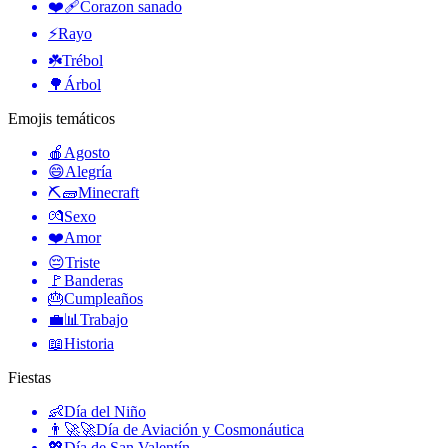
❤️‍🩹
Corazon sanado
⚡
Rayo
☘️
Trébol
🌳
Árbol
Emojis temáticos
🍎
Agosto
😄
Alegría
⛏🧱
Minecraft
💏
Sexo
❤️
Amor
😔
Triste
🚩
Banderas
🎂
Cumpleaños
💼📊
Trabajo
📖
Historia
Fiestas
👶
Día del Niño
👨‍🚀🚀
Día de Aviación y Cosmonáutica
💖
Día de San Valentín