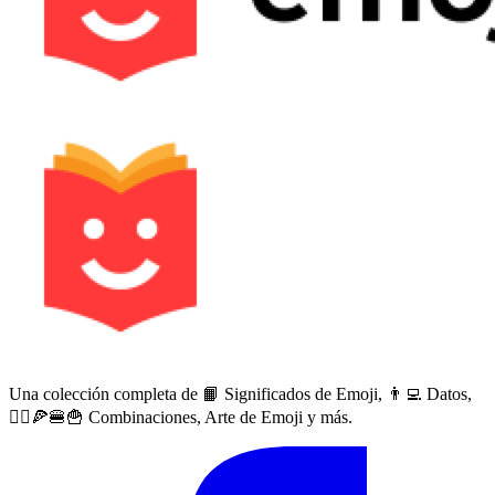
Una colección completa de 📙 Significados de Emoji, 👨‍💻 Datos,
🙅‍♀️🍕🍔🍟 Combinaciones, Arte de Emoji y más.