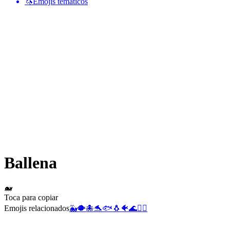
🦄
Emojis temáticos
Ballena
🐋
Toca para copiar
Emojis relacionados
🐳
🐡
🐙
🐬
🐟
🐧
🐠
🌊
🫍
🪼