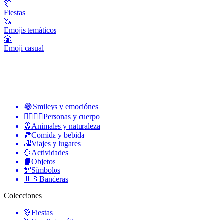
🎊
Fiestas
🦄
Emojis temáticos
🎲
Emoji casual
😂
Smileys y emociónes
👩‍❤️‍💋‍👨
Personas y cuerpo
🐝
Animales y naturaleza
🍕
Comida y bebida
🌇
Viajes y lugares
🥎
Actividades
📙
Objetos
💯
Símbolos
🇺🇸
Banderas
Colecciones
🎊
Fiestas