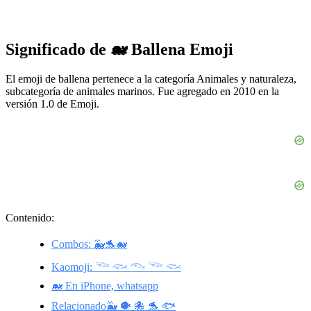
Significado de 🐋 Ballena Emoji
El emoji de ballena pertenece a la categoría Animales y naturaleza,
subcategoría de animales marinos. Fue agregado en 2010 en la
versión 1.0 de Emoji.
Contenido:
Combos: 🐳🐬🐋
Kaomoji: 𓆝 𓆟 𓆞 𓆝 𓆟
🐋 En iPhone, whatsapp
Relacionado🐳 🐡 🐙 🐬 🐟