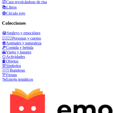
🤣
Cara revolcándose de risa
📚
Libros
🔴
Círculo rojo
Colecciones
😂
Smileys y emociónes
👩‍❤️‍💋‍👨
Personas y cuerpo
🐝
Animales y naturaleza
🍕
Comida y bebida
🌇
Viajes y lugares
🥎
Actividades
📙
Objetos
💯
Símbolos
🇺🇸
Banderas
🎊
Fiestas
🦄
Emojis temáticos