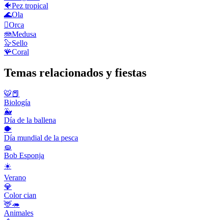
🐠
Pez tropical
🌊
Ola
🫍
Orca
🪼
Medusa
🦭
Sello
🪸
Coral
Temas relacionados y fiestas
🐯📕
Biología
🐳
Día de la ballena
🐡
Día mundial de la pesca
🧽
Bob Esponja
☀️
Verano
💎
Color cian
🦌🦔
Animales