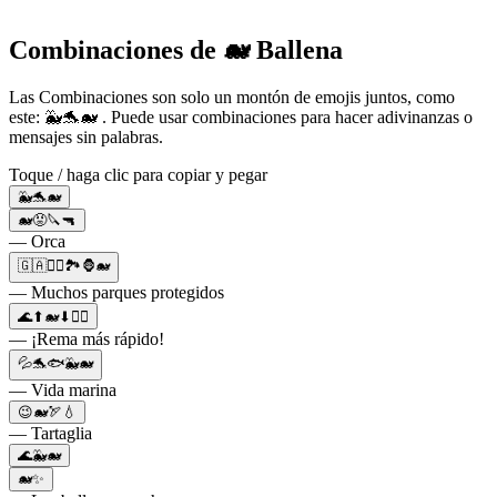
Combinaciones de 🐋 Ballena
Las Combinaciones son solo un montón de emojis juntos, como
este: 🐳🐬🐋 . Puede usar combinaciones para hacer adivinanzas o
mensajes sin palabras.
Toque / haga clic para copiar y pegar
🐳🐬🐋
🐋😡🔪🔫
— Orca
🇬🇦💂‍♂️🏞️🦍🐋
— Muchos parques protegidos
🌊⬆🐋⬇🚣‍♂️
— ¡Rema más rápido!
💦🐬🐟🐳🐋
— Vida marina
😉🐋🏹💧
— Tartaglia
🌊🐳🐋
🐋✨