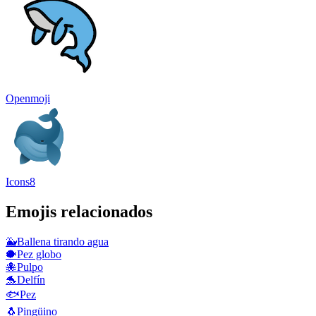
Openmoji
Icons8
Emojis relacionados
🐳
Ballena tirando agua
🐡
Pez globo
🐙
Pulpo
🐬
Delfín
🐟
Pez
🐧
Pingüino