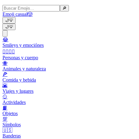
🔎
Emoji casual
🎲
🌙
💡
🌙
💡
😂
Smileys y emociónes
👩‍❤️‍💋‍👨
Personas y cuerpo
🐝
Animales y naturaleza
🍕
Comida y bebida
🌇
Viajes y lugares
🥎
Actividades
📙
Objetos
💯
Símbolos
🇺🇸
Banderas