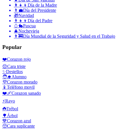
👩‍👧‍👦
Día de la Madre
👨‍💼
Día del Presidente
🎁
Navidad
👨‍👧‍👦
Día del Padre
🥚🐇
Pascua
🎄
Nochevieja
👨‍🚒
Día Mundial de la Seguridad y Salud en el Trabajo
Popular
❤️
Corazon rojo
😔
Cara triste
✨
Destellos
🧑‍🎓
Alumno
💜
Corazon morado
📱
Teléfono movil
❤️‍🩹
Corazon sanado
⚡
Rayo
☘️
Trébol
🌳
Árbol
💙
Corazon azul
🥺
Cara suplicante