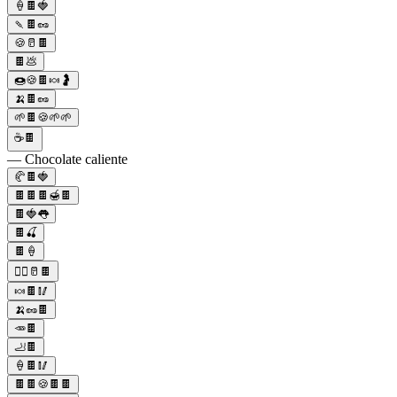
🍦🍫🍓
🍡🍫🥜
🍪🥛🍫
🍫💩
🍩🍪🍫🍬🤰
🍌🍫🥜
🌱🍫🍪🌱🌱
☕🍫
— Chocolate caliente
🥐🍫🍓
🍫🍫🍫🍯🍫
🍫🍓👅
🍫🍒
🍫🍦
🚴‍♂️🥛🍫
🍬🍫🥢
🍌🥜🍫
🥕🍫
🦶🍫
🍦🍫🥢
🍫🍫🍪🍫🍫