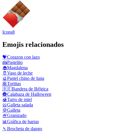
Icons8
Emojis relacionados
💝
Corazon con lazo
🍰
Pastelito
🧁
Magdalena
🥛
Vaso de leche
🥮
Pastel chino de luna
🥞
Tortitas
🇧🇪
Bandera de Bélgica
🎃
Calabaza de Halloween
🍯
Tarro de miel
🥨
Galleta salada
🍪
Galleta
🍧
Granizado
📊
Gráfica de barras
🍡
Brocheta de dango