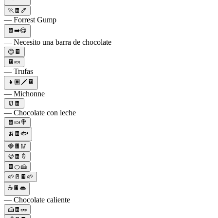
🏃🍫🍤
— Forrest Gump
🍫➡️😋
— Necesito una barra de chocolate
😊🍫
🍫🍬
— Trufas
👧🏾🗡🍫
— Michonne
🥛🍫
— Chocolate con leche
🍫🍬🍭
🍌🍫🐟
🍓🍫🥢
🍪🍫🍦
🍫🍊🍰
🌱🥛🍫🌱
☕🍫👄
— Chocolate caliente
🍰🍫🥜