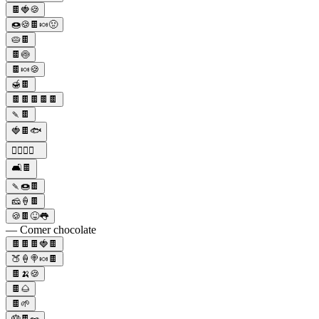
🍫🍓🍪
🍩🍪🍫🍬🤢
🥧🍫
🍫🍥
🍫🍬🍪
🍯🍫
🍫🍫🍫🍫🍫
🍡🍫
🍓🍫🐟
🏋️‍♂️🥛🍫
🛋️🍫
🍡🍩🍫
🧀🍦🍫
🍪🍫😝👅
— Comer chocolate
🍫🍫🍫🍓🍫
🍑🍦🍭🍬🍫
🍫🍌🍪
🍫🌰
🍫🌱
🎂🍫🥜