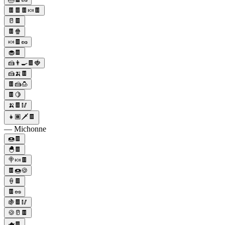
🍫🍫🍫🍬🍫
🥛🍫
🍫🍿
🍬🍫🥜
🧁🍫
🍰👨‍🍳🍫🍓
🍰🍌🍫
🍫🍰🍮
🍫🍋
🍌🍫🥢
👧🏾🗡🍫
— Michonne
🍩🍫
🐣🍫
🍭🍬🍫
🍫🍩🍪
🍦🍫
🍫🥜
🍇🍫🥢
🍪🥛🍫
🫖🍫