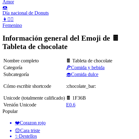
Amor
🍩
Día nacional de Donuts
👩👱‍♀️
Femenino
Información general del Emoji de 🍫
Tableta de chocolate
Nombre completo
🍫 Tableta de chocolate
Categoría
🍕Comida y bebida
Subcategoría
🧁Comida dulce
Cómo escribir shortcode
:chocolate_bar:
Unicode (totalmente calificado)
🍫 1F36B
Versión Unicode
E0.6
Popular
❤️
Corazon rojo
😔
Cara triste
✨
Destellos