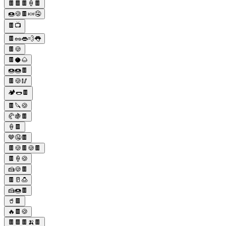
🍫🍫🍫🍦🍫
🍩🍪🍫🍬🤤
🍫📺
🍫🥜👄💨👅
🍫🍪
🍫🥥🌰
🍩🍩🍫
🍫🍪🥢
🏕️🌭🍫
🍫🔪🍪
🥐🍇🍫
🍦🍫
🤎🤤🍫
🍫🍪🍫🍪🍫
🍫🍦🍪
🍰🍪🍫
🍫🥛🍮
🍰🍩🍫
🥤🍫
🔥🍫🍪
🍫🍫🍫🍌🍫