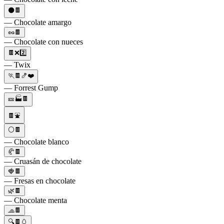
⚫️🍫
— Chocolate amargo
🥜🍫
— Chocolate con nueces
🍫❌2️⃣
— Twix
🏃🍫🍤❤️
— Forrest Gump
🎫🏭🍫
🍫⛲
⚪️🍫
— Chocolate blanco
🥐🍫
— Cruasán de chocolate
🍓🍫
— Fresas en chocolate
🌿🍫
— Chocolate menta
🧢🍫
🔍🍫🥚