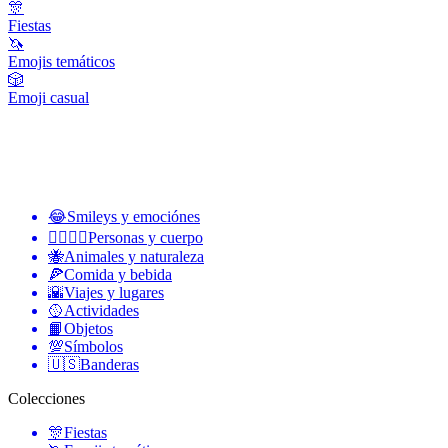
🎊
Fiestas
🦄
Emojis temáticos
🎲
Emoji casual
😂
Smileys y emociónes
👩‍❤️‍💋‍👨
Personas y cuerpo
🐝
Animales y naturaleza
🍕
Comida y bebida
🌇
Viajes y lugares
🥎
Actividades
📙
Objetos
💯
Símbolos
🇺🇸
Banderas
Colecciones
🎊
Fiestas