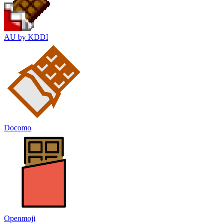
AU by KDDI
Docomo
Openmoji