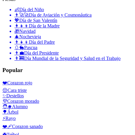
👶
Día del Niño
👨‍🚀🚀
Día de Aviación y Cosmonáutica
💖
Día de San Valentín
👩‍👧‍👦
Día de la Madre
🎁
Navidad
🎄
Nochevieja
👨‍👧‍👦
Día del Padre
🥚🐇
Pascua
👨‍💼
Día del Presidente
👨‍🚒
Día Mundial de la Seguridad y Salud en el Trabajo
Popular
❤️
Corazon rojo
😔
Cara triste
✨
Destellos
💜
Corazon morado
🧑‍🎓
Alumno
🌳
Árbol
⚡
Rayo
❤️‍🩹
Corazon sanado
☘️
Trébol