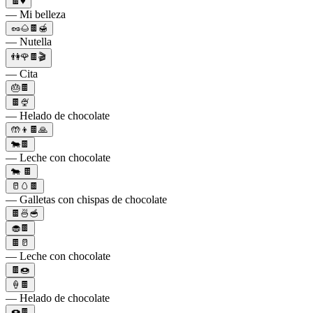
🍫♥️
— Mi belleza
🥜🌰🍫🍯
— Nutella
👫🌹🍫🎬
— Cita
🎂🍫
🍫🍨
— Helado de chocolate
🤲👦🍫🙏
🐄🍫
— Leche con chocolate
🐄 🍫
🥛🥚🍫
— Galletas con chispas de chocolate
🍫🍜🥣
🧁🍫
🍫🥛
— Leche con chocolate
🍫🍩
🍦🍫
— Helado de chocolate
🍩🍫