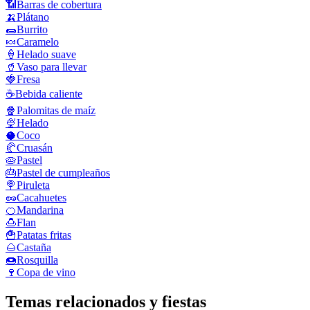
📶
Barras de cobertura
🍌
Plátano
🌯
Burrito
🍬
Caramelo
🍦
Helado suave
🥤
Vaso para llevar
🍓
Fresa
☕
Bebida caliente
🍿
Palomitas de maíz
🍨
Helado
🥥
Coco
🥐
Cruasán
🥧
Pastel
🎂
Pastel de cumpleaños
🍭
Piruleta
🥜
Cacahuetes
🍊
Mandarina
🍮
Flan
🍟
Patatas fritas
🌰
Castaña
🍩
Rosquilla
🍷
Copa de vino
Temas relacionados y fiestas