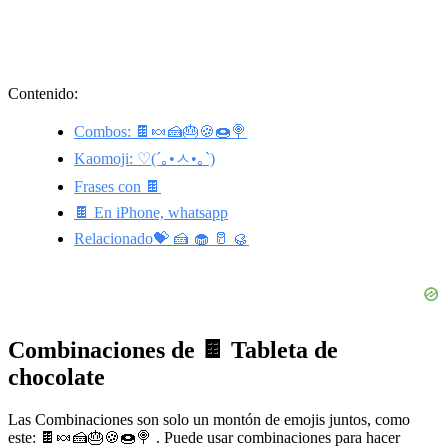
Contenido:
Combos: 🍫🍬🍰🎂🍪🍩🍭
Kaomoji: ♡(´｡•ㅅ•｡`)
Frases con 🍫
🍫 En iPhone, whatsapp
Relacionado💝 🍰 🧁 🥛 🥮
Combinaciones de 🍫 Tableta de
chocolate
Las Combinaciones son solo un montón de emojis juntos, como
este: 🍫🍬🍰🎂🍪🍩🍭 . Puede usar combinaciones para hacer