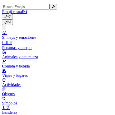
🔎
Emoji casual
🎲
🌙
💡
🌙
💡
😂
Smileys y emociónes
👩‍❤️‍💋‍👨
Personas y cuerpo
🐝
Animales y naturaleza
🍕
Comida y bebida
🌇
Viajes y lugares
🥎
Actividades
📙
Objetos
💯
Símbolos
🇺🇸
Banderas