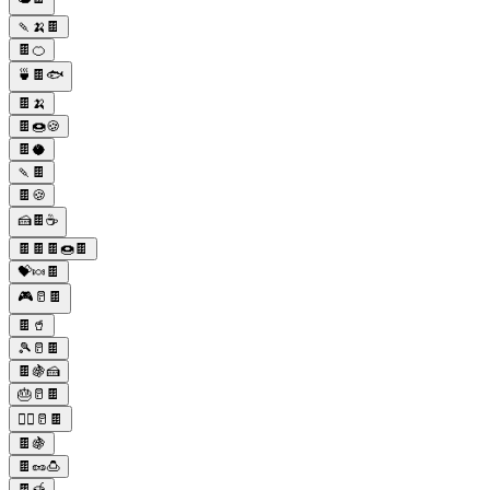
🍡🍌🍫
🍫🍊
🍵🍫🐟
🍫🍌
🍫🍩🍪
🍫🥥
🍡🍫
🍫🍪
🍰🍫☕️
🍫🍫🍫🍩🍫
💝🍬🍫
🎮🥛🍫
🍫🥤
🎾🥛🍫
🍫🍇🍰
🎂🥛🍫
🏃‍♂️🥛🍫
🍫🍇
🍫🥜🍮
🍫🍯