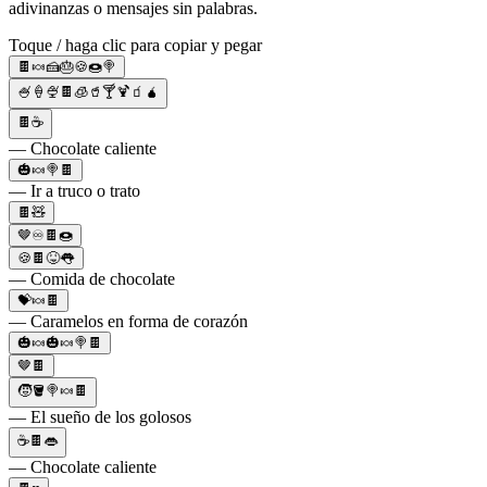
adivinanzas o mensajes sin palabras.
Toque / haga clic para copiar y pegar
🍫🍬🍰🎂🍪🍩🍭
🍧🍦🍨🍫🧊🥤🍸🍹🧃🧉
🍫☕
— Chocolate caliente
🎃🍬🍭🍫
— Ir a truco o trato
🍫🧸
🤎♾️🍫🍩
🍪🍫😝👅
— Comida de chocolate
💝🍬🍫
— Caramelos en forma de corazón
🎃🍬🎃🍬🍭🍫
🤎🍫
🧒🪣🍭🍬🍫
— El sueño de los golosos
☕🍫👄
— Chocolate caliente