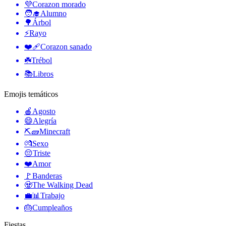
💜
Corazon morado
🧑‍🎓
Alumno
🌳
Árbol
⚡
Rayo
❤️‍🩹
Corazon sanado
☘️
Trébol
📚
Libros
Emojis temáticos
🍎
Agosto
😄
Alegría
⛏🧱
Minecraft
💏
Sexo
😔
Triste
❤️
Amor
🚩
Banderas
🧟
The Walking Dead
💼📊
Trabajo
🎂
Cumpleaños
Fiestas