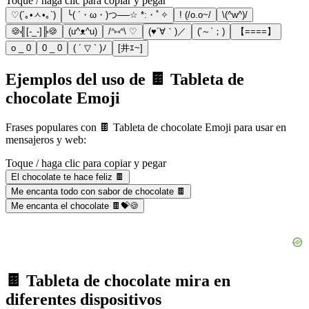
Toque / haga clic para copiar y pegar
♡(´｡•ㅅ•｡`)
╰( ´・ω・)つ──☆ *:・ﾟ✧
! (/o.o~/
\(^w^)/
🍪╣[-_-]╠🍪
(u^ᴥ^u)
/ᐢ⑅ᐢ\ ♡
(♥´∀｀)／
(′～`；)
【====】
o _ 0
0 _ 0
( ´ ▽ ` )ﾉ
[井ｴ~]
Ejemplos del uso de 🍫 Tableta de
chocolate Emoji
Frases populares con 🍫 Tableta de chocolate Emoji para usar en
mensajeros y web:
Toque / haga clic para copiar y pegar
El chocolate te hace feliz 🍫
Me encanta todo con sabor de chocolate 🍫
Me encanta el chocolate 🍫💝🍪
🍫 Tableta de chocolate mira en
diferentes dispositivos