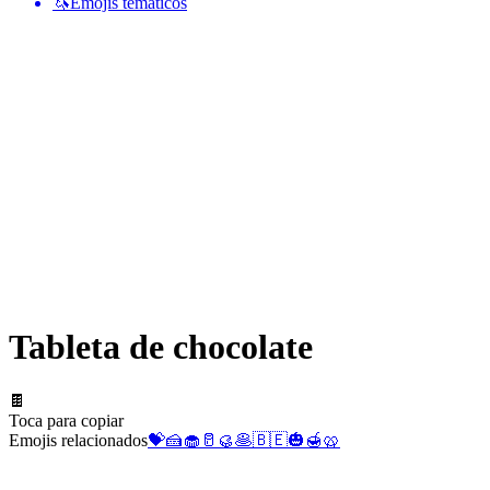
🦄
Emojis temáticos
Tableta de chocolate
🍫
Toca para copiar
Emojis relacionados
💝
🍰
🧁
🥛
🥮
🥞
🇧🇪
🎃
🍯
🥨