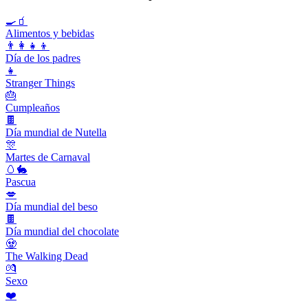
🍳🧃
Alimentos y bebidas
👨‍👩‍👧‍👦
Día de los padres
👧
Stranger Things
🎂
Cumpleaños
🍫
Día mundial de Nutella
🎊
Martes de Carnaval
🥚🐇
Pascua
💋
Día mundial del beso
🍫
Día mundial del chocolate
🧟
The Walking Dead
💏
Sexo
❤️