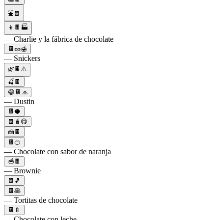
⛲🍫
👦🍫🏭
— Charlie y la fábrica de chocolate
🍫🥜🍯
— Snickers
🌿🍫⚠️
🍒🍫
😁🍫🧢
— Dustin
🍫🥥
🍫🧋😋
🍰🍫
🍫🍊
— Chocolate con sabor de naranja
🥣🍫
— Brownie
🍫🎵
🍫🥞
— Tortitas de chocolate
🍫🍼
— Chocolate con leche