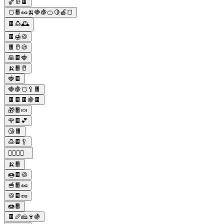
🏀🥛🍫
🍞🍫🥜🍌🍓🍇🍊🍋🍎🍞
🍫🍮🕰️
🍫🍯🍪
🍫🥛🍪
🥞🍫🍓
🍌🍫🥛
🍓🍫
🍓🍇🍞🥄🍫
🍫🍫🍫🍇🍫
🎁🍫🍬
🌹🍫💕
😘🍫
🍮🍫🥄
🏊‍♂️🥛🍫
🍌🍫
🍩🍫🍪
🥣🍫🥜
🍪🍫🥜
🍩🍫
🍫🥖🧀🍷🍇