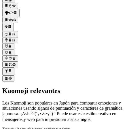
🍫🍦🍓
🌪️👉🍫
🍫🍓🍰
☕️🍫
🍊🍫🥢
🍭🍫🥢
🐰🍫
🥛🍫
🍦🍨🍫
🍫🍌🍮
🍸🍫
🍫🍓
Kaomoji relevantes
Los Kaomoji son populares en Japón para compartir emociones y
situaciones usando signos de puntuación y caracteres de gramática
japonesa. ¡Así: ♡(´｡•ㅅ•｡`) ! Puede usar este estilo creativo en
mensajeros y web para impresionar a sus amigos.