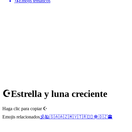
🦄
Emojis temáticos
☪️
Estrella y luna creciente
Haga clic para copiar ☪️
Emojis relacionados
🕉️
🕌
🇸🇦
🇦🇿
🇲🇾
🇹🇷
👳‍♀️
☸️
🇩🇿
🕋