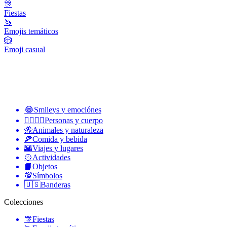
🎊
Fiestas
🦄
Emojis temáticos
🎲
Emoji casual
😂
Smileys y emociónes
👩‍❤️‍💋‍👨
Personas y cuerpo
🐝
Animales y naturaleza
🍕
Comida y bebida
🌇
Viajes y lugares
🥎
Actividades
📙
Objetos
💯
Símbolos
🇺🇸
Banderas
Colecciones
🎊
Fiestas