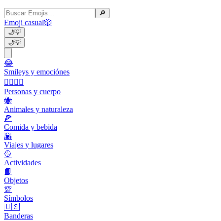
🔎
Emoji casual
🎲
🌙
💡
🌙
💡
😂
Smileys y emociónes
👩‍❤️‍💋‍👨
Personas y cuerpo
🐝
Animales y naturaleza
🍕
Comida y bebida
🌇
Viajes y lugares
🥎
Actividades
📙
Objetos
💯
Símbolos
🇺🇸
Banderas