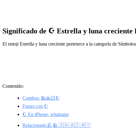
Significado de ☪️ Estrella y luna creciente
El emoji Estrella y luna creciente pertenece a la categoría de Símbol
Contenido:
Combos: 🕌🙏🏻☪️
Frases con ☪️
☪️ En iPhone, whatsapp
Relacionado🕉️ 🕌 🇸🇦 🇦🇿 🇲🇾