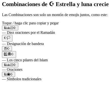
Combinaciones de ☪️ Estrella y luna crecie
Las Combinaciones son solo un montón de emojis juntos, como este: 
Toque / haga clic para copiar y pegar
🕌🙏🏻☪️
— Diez oraciones por el Ramadán
☪️🏳️
— Designación de bandera
📕☪️
5️⃣🏛️☪️
— Los cinco pilares del Islam
🕌🙏🏻☪️
— Oraciones
🕌🕋☪️
— Símbolos tradicionales