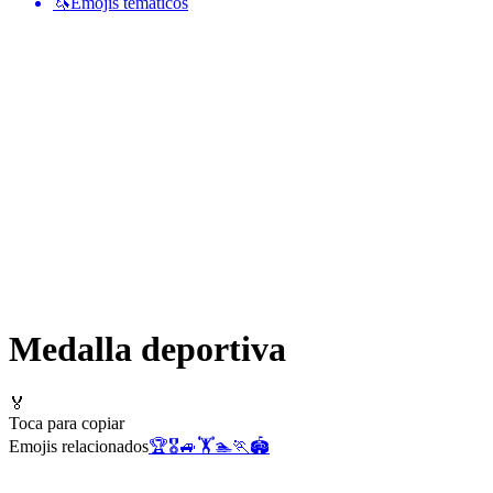
🦄
Emojis temáticos
Medalla deportiva
🏅
Toca para copiar
Emojis relacionados
🏆
🎖️
🚙
🏋️
🏊
🏃
🏟️