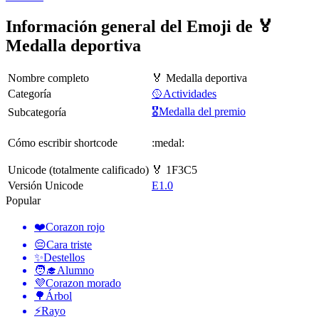
Información general del Emoji de 🏅
Medalla deportiva
Nombre completo
🏅 Medalla deportiva
Categoría
🥎Actividades
🎖Medalla del premio
Subcategoría
Cómo escribir shortcode
:medal:
Unicode (totalmente calificado)
🏅 1F3C5
Versión Unicode
E1.0
Popular
❤️
Corazon rojo
😔
Cara triste
✨
Destellos
🧑‍🎓
Alumno
💜
Corazon morado
🌳
Árbol
⚡
Rayo