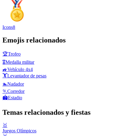
Icons8
Emojis relacionados
🏆
Trofeo
🎖️
Medalla militar
🚙
Vehículo 4x4
🏋️
Levantador de pesas
🏊
Nadador
🏃
Corredor
🏟️
Estadio
Temas relacionados y fiestas
🥇
Juegos Olímpicos