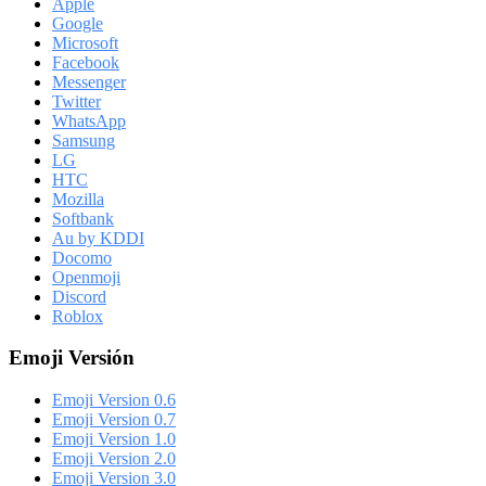
Apple
Google
Microsoft
Facebook
Messenger
Twitter
WhatsApp
Samsung
LG
HTC
Mozilla
Softbank
Au by KDDI
Docomo
Openmoji
Discord
Roblox
Emoji Versión
Emoji Version 0.6
Emoji Version 0.7
Emoji Version 1.0
Emoji Version 2.0
Emoji Version 3.0