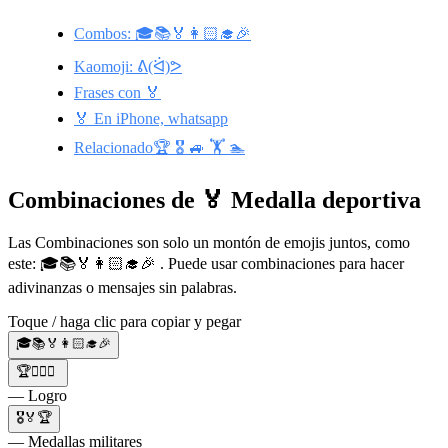
Combos: 🎓📚🏅👩🏻‍🎓🎉
Kaomoji: ᕕ(ᐛ)ᕗ
Frases con 🏅
🏅 En iPhone, whatsapp
Relacionado🏆 🎖️ 🚙 🏋️ 🏊
Combinaciones de 🏅 Medalla deportiva
Las Combinaciones son solo un montón de emojis juntos, como
este: 🎓📚🏅👩🏻‍🎓🎉 . Puede usar combinaciones para hacer
adivinanzas o mensajes sin palabras.
Toque / haga clic para copiar y pegar
🎓📚🏅👩🏻‍🎓🎉
🏆🏋️‍♂️🏅
— Logro
🎖🏅🏆
— Medallas militares