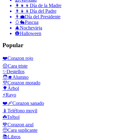
👩‍👧‍👦
Día de la Madre
👨‍👧‍👦
Día del Padre
👨‍💼
Día del Presidente
🥚🐇
Pascua
🎄
Nochevieja
🎃
Halloween
Popular
❤️
Corazon rojo
😔
Cara triste
✨
Destellos
🧑‍🎓
Alumno
💜
Corazon morado
🌳
Árbol
⚡
Rayo
❤️‍🩹
Corazon sanado
📱
Teléfono movil
☘️
Trébol
💙
Corazon azul
🥺
Cara suplicante
📚
Libros