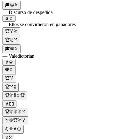
🎓😁🏅
— Discurso de despedida
🥌🏅
— Ellos se convirtieron en ganadores
🏆🏅🥇
🏆🥇🏅
🎓😁🏅
— Valedictorian
🏅💎
🟠🏅
🏆🏅
🏆🏅🎖️
🏆🥇🎖️🏅🏆
🏅🚴‍♂️
🏆🥇🥈🥉🏅
🏹🎯🏆🥇🏅
💪💎🏅⚪
🏅🎖️