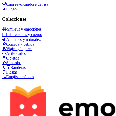
🤣
Cara revolcándose de risa
🔥
Fuego
Colecciones
😂
Smileys y emociónes
👩‍❤️‍💋‍👨
Personas y cuerpo
🐝
Animales y naturaleza
🍕
Comida y bebida
🌇
Viajes y lugares
🥎
Actividades
📙
Objetos
💯
Símbolos
🇺🇸
Banderas
🎊
Fiestas
🦄
Emojis temáticos