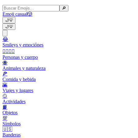
🔎
Emoji casual
🎲
🌙
💡
🌙
💡
😂
Smileys y emociónes
👩‍❤️‍💋‍👨
Personas y cuerpo
🐝
Animales y naturaleza
🍕
Comida y bebida
🌇
Viajes y lugares
🥎
Actividades
📙
Objetos
💯
Símbolos
🇺🇸
Banderas