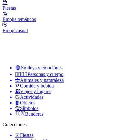
🎊
Fiestas
🦄
Emojis temáticos
🎲
Emoji casual
😂
Smileys y emociónes
👩‍❤️‍💋‍👨
Personas y cuerpo
🐝
Animales y naturaleza
🍕
Comida y bebida
🌇
Viajes y lugares
🥎
Actividades
📙
Objetos
💯
Símbolos
🇺🇸
Banderas
Colecciones
🎊
Fiestas