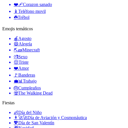
❤️‍🩹
Corazon sanado
📱
Teléfono movil
☘️
Trébol
Emojis temáticos
🍎
Agosto
😄
Alegría
⛏🧱
Minecraft
💏
Sexo
😔
Triste
❤️
Amor
🚩
Banderas
💼📊
Trabajo
🎂
Cumpleaños
🧟
The Walking Dead
Fiestas
👶
Día del Niño
👨‍🚀🚀
Día de Aviación y Cosmonáutica
💖
Día de San Valentín
🎁
Navidad