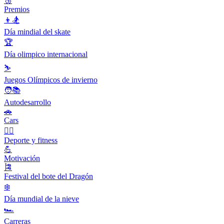
🥉
Premios
👦🏂
Día mindial del skate
🏆
Día olimpico internacional
⛷
Juegos Olímpicos de invierno
🧑📚
Autodesarrollo
🚗
Cars
🤾‍♀️
Deporte y fitness
💪
Motivación
🎏
Festival del bote del Dragón
❄️
Día mundial de la nieve
🏎
Carreras