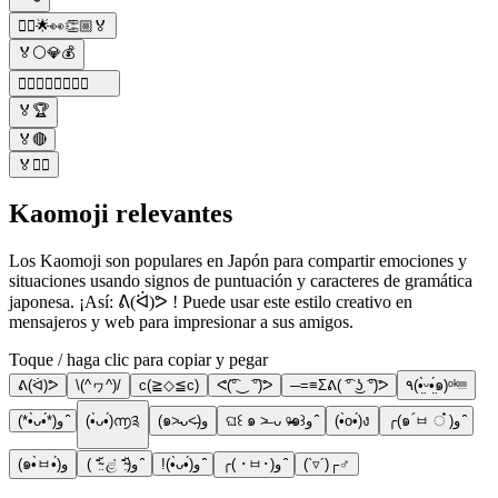
🏃‍♂️🌟👀👏🏼🏅
🏅⚪💎💰
🏋️‍♀️🏋️‍♂️💪🏽👥🏅
🏅🏆
🏅🔴
🏅🏃‍♂️
Kaomoji relevantes
Los Kaomoji son populares en Japón para compartir emociones y
situaciones usando signos de puntuación y caracteres de gramática
japonesa. ¡Así: ᕕ(ᐛ)ᕗ ! Puede usar este estilo creativo en
mensajeros y web para impresionar a sus amigos.
Toque / haga clic para copiar y pegar
ᕕ(ᐛ)ᕗ
\(^ヮ^)/
c(≧◇≦c)
ᕙ(͡°‿ ͡°)ᕗ
─=≡Σᕕ( ͡° ͜ʖ ͡°)ᕗ
٩(•̤̀ᵕ•̤́๑)ᵒᵏᵎᵎᵎᵎ
(*•̀ᴗ•́*)و ̑̑
(•̀ᴗ•́)൬༉
(๑˃̵ᴗ˂̵)و
ଘ꒰ ๑ ˃̶ ᴗ ᵒ̴̶̷๑꒱و ̑̑
(•̀o•́)ง
╭(๑ ॔ㅂ ਂ ॓)و ̑̑
(๑•̀ㅂ•́)و
( ⁼̴̤̆ ළ̉ ⁼̴̤̆)و ̑̑
!(•̀ᴗ•́)و ̑̑
╭( ･ㅂ･)و ̑̑
(`▿´)┌♂