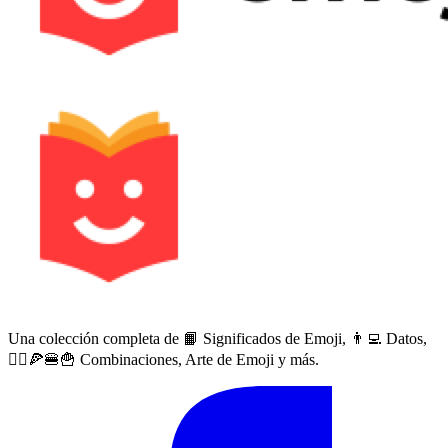
Una colección completa de 📙 Significados de Emoji, 👨‍💻 Datos,
🙅‍♀️🍕🍔🍟 Combinaciones, Arte de Emoji y más.