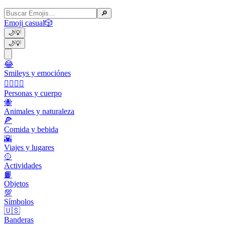
🔎
Emoji casual
🎲
🌙
💡
🌙
💡
😂
Smileys y emociónes
👩‍❤️‍💋‍👨
Personas y cuerpo
🐝
Animales y naturaleza
🍕
Comida y bebida
🌇
Viajes y lugares
🥎
Actividades
📙
Objetos
💯
Símbolos
🇺🇸
Banderas