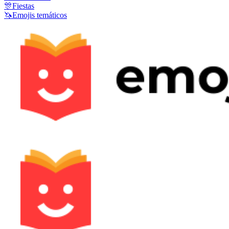
🎊
Fiestas
🦄
Emojis temáticos