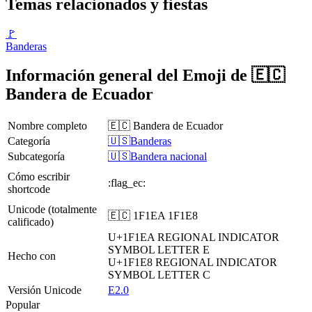
Temas relacionados y fiestas
🚩
Banderas
Información general del Emoji de 🇪🇨
Bandera de Ecuador
Nombre completo
🇪🇨 Bandera de Ecuador
Categoría
🇺🇸Banderas
Subcategoría
🇺🇸Bandera nacional
Cómo escribir
:flag_ec:
shortcode
Unicode (totalmente
🇪🇨 1F1EA 1F1E8
calificado)
U+1F1EA
REGIONAL INDICATOR
SYMBOL LETTER E
Hecho con
U+1F1E8
REGIONAL INDICATOR
SYMBOL LETTER C
Versión Unicode
E2.0
Popular