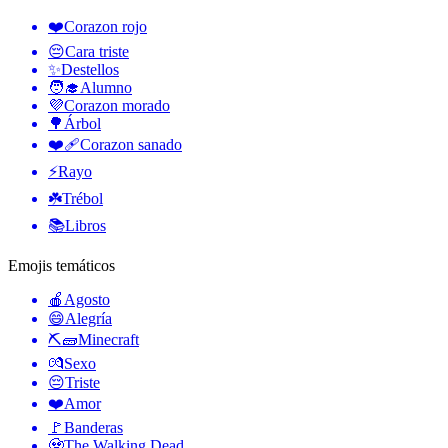
❤️
Corazon rojo
😔
Cara triste
✨
Destellos
🧑‍🎓
Alumno
💜
Corazon morado
🌳
Árbol
❤️‍🩹
Corazon sanado
⚡
Rayo
☘️
Trébol
📚
Libros
Emojis temáticos
🍎
Agosto
😄
Alegría
⛏🧱
Minecraft
💏
Sexo
😔
Triste
❤️
Amor
🚩
Banderas
🧟
The Walking Dead