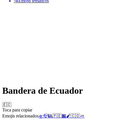
🦄
Emojis temáticos
Bandera de Ecuador
🇪🇨
Toca para copiar
Emojis relacionados
🛸
📪
🎱
🇵🇪
🏪
🧨
🇨🇴
🧈