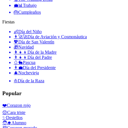
💼📊
Trabajo
🎂
Cumpleaños
Fiestas
👶
Día del Niño
👨‍🚀🚀
Día de Aviación y Cosmonáutica
💖
Día de San Valentín
🎁
Navidad
👩‍👧‍👦
Día de la Madre
👨‍👧‍👦
Día del Padre
🥚🐇
Pascua
👨‍💼
Día del Presidente
🎄
Nochevieja
⛵️
Día de la Raza
Popular
❤️
Corazon rojo
😔
Cara triste
✨
Destellos
🧑‍🎓
Alumno
💜
Corazon morado