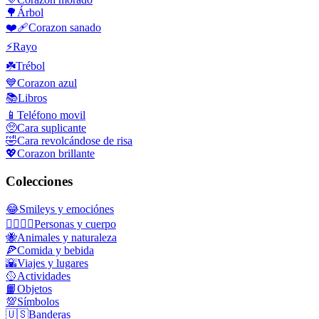
🌳
Árbol
❤️‍🩹
Corazon sanado
⚡
Rayo
☘️
Trébol
💙
Corazon azul
📚
Libros
📱
Teléfono movil
🥺
Cara suplicante
🤣
Cara revolcándose de risa
💖
Corazon brillante
Colecciones
😂
Smileys y emociónes
👩‍❤️‍💋‍👨
Personas y cuerpo
🐝
Animales y naturaleza
🍕
Comida y bebida
🌇
Viajes y lugares
🥎
Actividades
📙
Objetos
💯
Símbolos
🇺🇸
Banderas