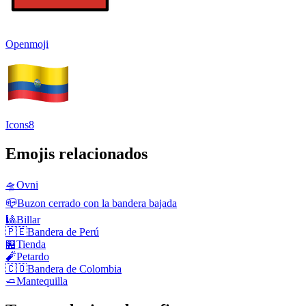
Openmoji
Icons8
Emojis relacionados
🛸
Ovni
📪
Buzon cerrado con la bandera bajada
🎱
Billar
🇵🇪
Bandera de Perú
🏪
Tienda
🧨
Petardo
🇨🇴
Bandera de Colombia
🧈
Mantequilla