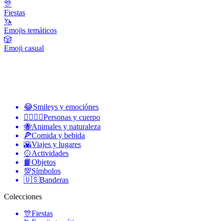
🎊
Fiestas
🦄
Emojis temáticos
🎲
Emoji casual
😂
Smileys y emociónes
👩‍❤️‍💋‍👨
Personas y cuerpo
🐝
Animales y naturaleza
🍕
Comida y bebida
🌇
Viajes y lugares
🥎
Actividades
📙
Objetos
💯
Símbolos
🇺🇸
Banderas
Colecciones
🎊
Fiestas