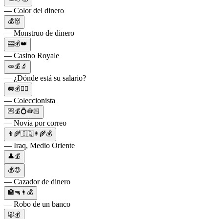
— Color del dinero
💰👹
— Monstruo de dinero
🎰💰👑
— Casino Royale
🧫💰🔬
— ¿Dónde está su salario?
🚐💰👮‍♂️
— Coleccionista
💌💰💍👰🏻
— Novia por correo
👨‍🌾🇮🇶👩‍🌾💰
— Iraq, Medio Oriente
👤💰
💰😍
— Cazador de dinero
🏦🔫👨💰
— Robo de un banco
🐷💰