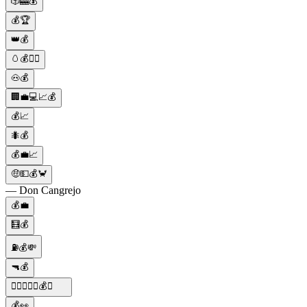
🎲🎰💰
💰🏆
👑💰
🥚💰🕵️‍♀️
🐽💰
🏢💼💻📈💰
💰📈
🐜💰
💰💼📈
🤑💵💰🦀
— Don Cangrejo
💰💼
🧮💰
⛽️💰💸
🔫💰
🕵️‍♂️🔫🍝🍷💰🚗
💰👀