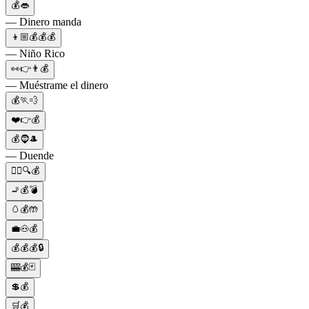
💰👄
— Dinero manda
👦🏼💰💰💰
— Niño Rico
👀👉👨💰
— Muéstrame el dinero
💰🏃💨
❤️👉💰
💰🧔🎩
— Duende
🕵️‍♂️🔍💰
🚬💰💣
🥚💰🤲
💼🐽💰
💰💰💰🔒
🎰💰🃏
💲💰
🛒💰