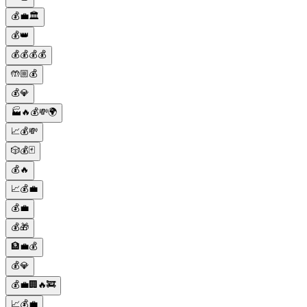
💰💼🏛️
💰👑
💰💰💰💰
🤲🏼💰
💰💎
🏭🔥💰💸🌍
📈💰💸
🎲💰🃏
💰🔥
📈💰💼
💰💼
💰🎁
🏦💼💰
💰💎
💰💼🏢🔥🚒
📈💰💼