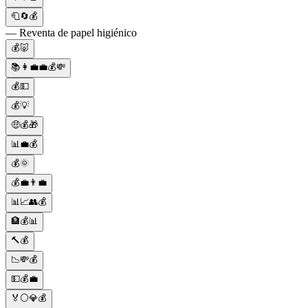
🧻🔄💰
— Reventa de papel higiénico
💰🐷
📚👩‍💼💼💰💸
💰💵
💰💡
🤑💰🎁
📊💼💰
💰🌞
💰💼👨‍💼
📊📈👥💰
🏦💰📊
🔨💰
📉💸💰
💵💰💼
🏅⚪💎💰