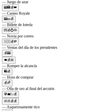
— Juego de azar
🎰🏨💰👑
— Casino Royale
🎰🎫💰
— Billete de lotería
💌💰💍👰
— Novia por correo
🇺🇸💰💸
— Ventas del día de los presidentes
💰🎰
🐖💰📅
— Romper la alcancía
🛍️💰
— Hora de comprar
💰🌈
— Olla de oro al final del arcoiris
🚫💼📉💰
💩💩💰💰
— Asquerosamente rico