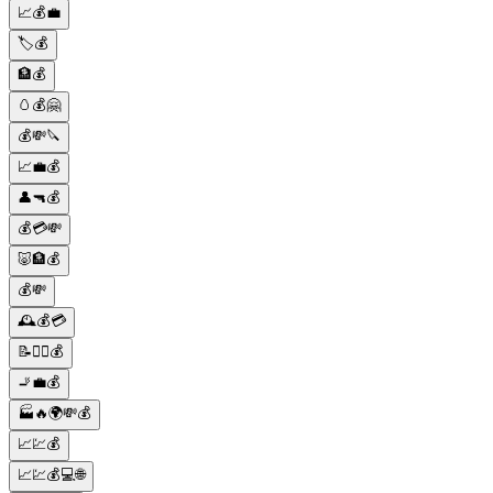
📈💰💼
🏷️💰
🏦💰
🥚💰🤗
💰💸🔪
📈💼💰
👤🔫💰
💰💳💸
🐷🏦💰
💰💸
🕰️💰💳
📝👨‍⚖️💰
🚬💼💰
🏭🔥🌍💸💰
📈💹💰
📈💹💰💻🌐