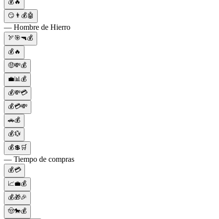
💰🔥
😏👨💰🤖
— Hombre de Hierro
🏹🎯🔫💰
💰🔥
🤑💸💰
💼📊💰
💰💸💳
💰💳💸
🚗💰
💰💱
💰💲🛒
— Tiempo de compras
💰💳
📈💼💰
💰🎁🎉
🤠🐎💰