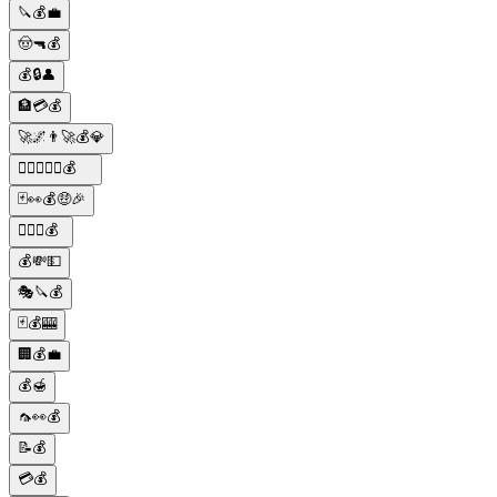
🔪💰💼
🤠🔫💰
💰🔒👤
🏦💳💰
🚀🌌👨‍🚀💰💎
🕵️‍♂️🔫🍝🍷💰
🃏👀💰🤑🎉
🕵️‍♀️🔫💰
💰💸💵
🎭🔪💰
🃏💰🎰
🏢💰💼
💰🍯
🦟👀💰
📝💰
💳💰