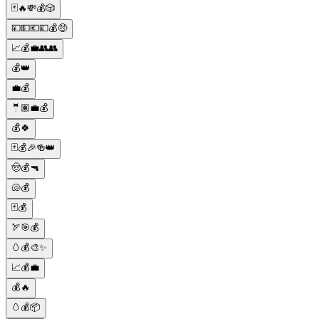
🃏🔥💸💰🎲
💴💵💶💷💰🤑
📈💰💼👥👥
💰👑
💼💰
🤵🏽💼💰
💰🍀
🃏💰🎉🍻👑
🤠💰🔫
🐚💰
🃏💰
🏹🎯💰
🥚💰🎨✨
📈💰💼
💰🔥
🥚💰📦