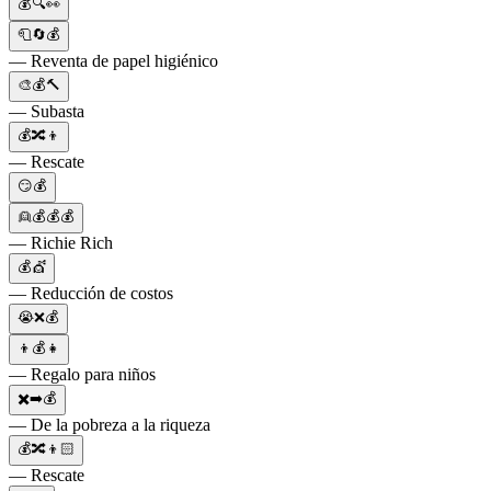
💰🔍👀
🧻🔄💰
— Reventa de papel higiénico
🎨💰🔨
— Subasta
💰🔀👦
— Rescate
😏💰
👱💰💰💰
— Richie Rich
💰💇
— Reducción de costos
😭❌💰
👦💰👧
— Regalo para niños
✖️➡️💰
— De la pobreza a la riqueza
💰🔀👦🏻
— Rescate