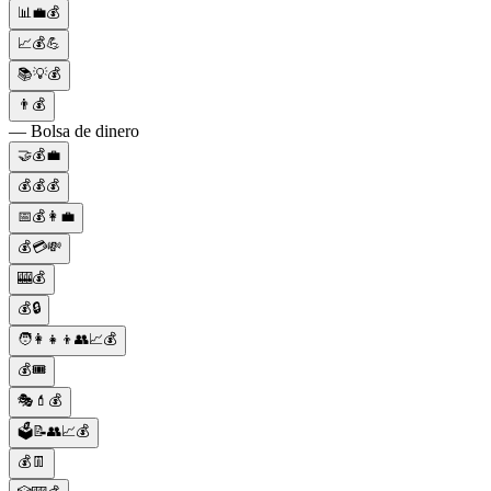
📊💼💰
📈💰💪
📚💡💰
👨💰
— Bolsa de dinero
🤝💰💼
💰💰💰
📅💰👩‍💼
💰💳💸
🎰💰
💰🔒
🧑‍👩‍👧‍👦👥📈💰
💰🎟️
🎭💄💰
🗳️📝👥📈💰
💰👖