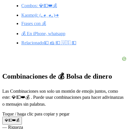
Combos: 💎💵👑💰
Kaomoji: (｡◕‿◕｡)➜
Frases con 💰
💰 En iPhone, whatsapp
Relacionado💴 🧀 💶 🇺🇸 💵
Combinaciones de 💰 Bolsa de dinero
Las Combinaciones son solo un montón de emojis juntos, como
este: 💎💵👑💰 . Puede usar combinaciones para hacer adivinanzas
o mensajes sin palabras.
Toque / haga clic para copiar y pegar
💎💵👑💰
— Riqueza