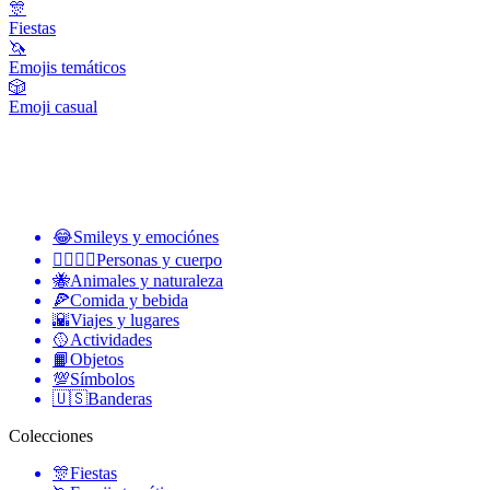
🎊
Fiestas
🦄
Emojis temáticos
🎲
Emoji casual
😂
Smileys y emociónes
👩‍❤️‍💋‍👨
Personas y cuerpo
🐝
Animales y naturaleza
🍕
Comida y bebida
🌇
Viajes y lugares
🥎
Actividades
📙
Objetos
💯
Símbolos
🇺🇸
Banderas
Colecciones
🎊
Fiestas