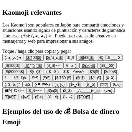
Kaomoji relevantes
Los Kaomoji son populares en Japón para compartir emociones y
situaciones usando signos de puntuación y caracteres de gramática
japonesa. ¡Así: (｡◕‿◕｡)➜ ! Puede usar este estilo creativo en
mensajeros y web para impresionar a sus amigos.
Toque / haga clic para copiar y pegar
(｡◕‿◕｡)➜
[̲̅$̲̅(̲̅100)̲̅$̲̅]
[̲̅$̲̅(̲̅ ͡ಠ_ಠ)̲̅$̲̅]
$‿$
[̲̅$̲̅(̲̅500)̲̅$̲̅]
}${
$ ___ $
[$(100)$]
[̲̅$̲̅(̲̅ ͡° ͜ʖ ͡°̲̅)̲̅$̲̅]
($_$)~~°
\(- o -)|
[̲̅$̲̅(̲̅5̲̅0)̲̅$̲̅]
($$__$$)
[̲̅$̲̅(̲̅80000)̲̅$̲̅]
[̲̅$̲̅(̲̅•-•)̲̅$̲̅]
( $ - $ )
$-$
^♠w♠^
[̲̅$̲̅(̲̅5̲̅)̲̅$̲̅]
[̲̅$̲̅(̲̅20)̲̅$̲̅]
/____\(€_€)//-
$^$
($t$)
[̲̅$̲̅(̲̅150 )̲̅$̲̅]
($u$)
[̲̅$̲̅(̲̅ඞ)̲̅$̲̅]
(¥_¥)
(. $. $. )^
$ï$
(•❤ ¥❤•)
(n[ ]u)
[$•_•$]
($ _$)
(©©)
(€,€)
🏧╰(･ᗜ･)➝
$_$~~~
[$(ιο)$]
($_$)
_/\_____(€_€)
{¤▪¤}
[̲̅$̲̅(̲̅ιο̲̅̅)̲̅$̲̅]
($w$)
($)<|
(¥__¥)
€ -_-€
[̲̅$̲̅(̲̅00)̲̅$̲̅]
Ejemplos del uso de 💰 Bolsa de dinero
Emoji