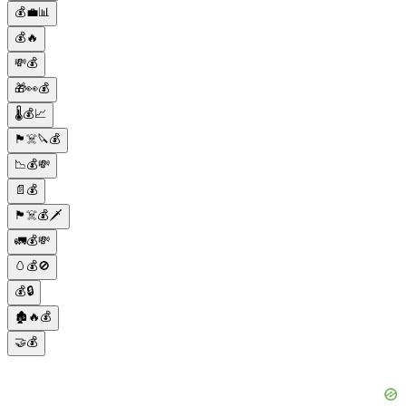
💰💼📊
💰🔥
💸💰
🎁👀💰
🌡️💰📈
🏴‍☠️🔪💰
📉💰💸
📄💰
🏴‍☠️💰🗡️
🚛💰💸
🥚💰🚫
💰🔒
🏚️🔥💰
🤝💰