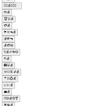
🕵️‍♂️💰💼🔫👑
🤲💰
🏆🥇💰
💳💰
🏴‍☠️🔫💰
💰💸🔫
💰💳📅
🃏💰🎉🍻🎲
⛏️💰
🏦🐷💰
🧼👕👖🧦💰
🤵🏻💍💰
📈💹💰
💼💰
🃏🎲💰🤑🍸
🌟💎💰