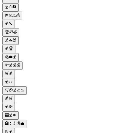
💰🐽🏦
🏴‍☠️🚢💰
💰🔨
🏆🎁💰
💰🔥🎁
💰🏆
🚀💼💰
💸💰💰💰
🛒💰
💰👀
🛒💳💰📈📉
💰🛒
💰💸
🎰💰🍀
🏥💊💉💰💼
📝💰