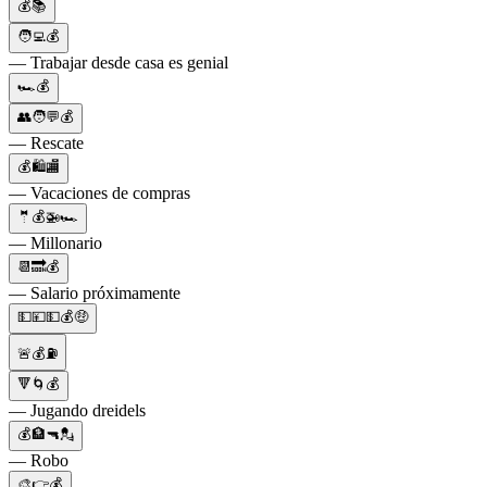
💰📚
🧑‍💻💰
— Trabajar desde casa es genial
🏎️💰
👥🧑💬💰
— Rescate
💰🛍️🏬
— Vacaciones de compras
🤵💰🚁🏎
— Millonario
📆🔜💰
— Salario próximamente
💵💴💵💰🤑
🚨💰⛽
🔻🌀💰
— Jugando dreidels
💰🏦🔫💂
— Robo
🎨👉💰