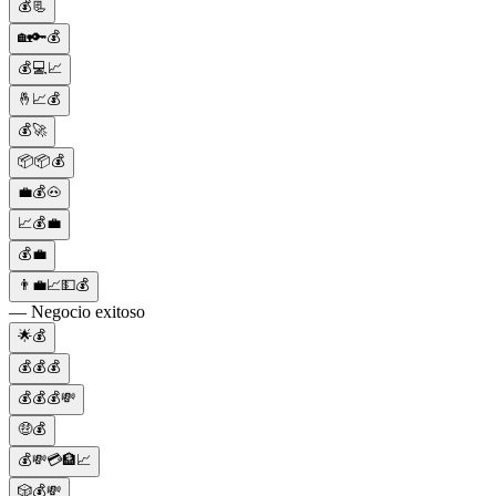
💰📃
🏡🔑💰
💰💻📈
🤞📈💰
💰🚀
📦📦💰
💼💰🐽
📈💰💼
💰💼
👨‍💼📈💵💰
— Negocio exitoso
🌟💰
💰💰💰
💰💰💰💸
🤑💰
💰💸💳🏦📈
🎲💰💸