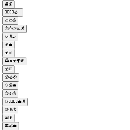
🏬💰
🕵️‍♂️🔎🥚💰
📈💹💰
🤔💭👉📈💰
🥚💰🍳
💰💼
💰📊
🏭🔥💰🌍💸
💰💵
📦💰💳
🐽💰💼
🤑💄💰
📜👨‍⚖️👩‍⚖️💼💰
🤑💰💰
🎰💰
🏛️💰💼