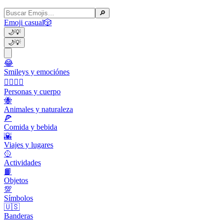
🔎
Emoji casual
🎲
🌙
💡
🌙
💡
😂
Smileys y emociónes
👩‍❤️‍💋‍👨
Personas y cuerpo
🐝
Animales y naturaleza
🍕
Comida y bebida
🌇
Viajes y lugares
🥎
Actividades
📙
Objetos
💯
Símbolos
🇺🇸
Banderas