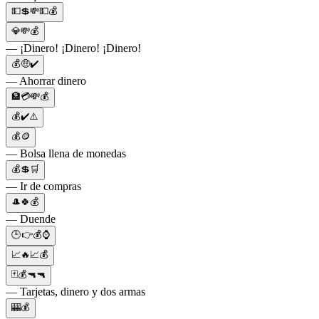
💵💲💸💵💰
💎💸💰
— ¡Dinero! ¡Dinero! ¡Dinero!
💰🤑✔️
— Ahorrar dinero
🏦💳💸💰
💰✔️⚠️
💰🪙
— Bolsa llena de monedas
💰💲🛒
— Ir de compras
🎩🍀💰
— Duende
🕒👉💰⌚
📈🔥📈💰
🃏💰🔫🔫
— Tarjetas, dinero y dos armas
🎰💰