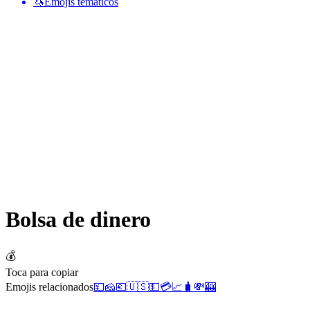
🦄
Emojis temáticos
Bolsa de dinero
💰
Toca para copiar
Emojis relacionados
💴
🧀
💶
🇺🇸
💵
💳
📈
🧳
💸
🎰