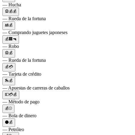
— Hucha
🎡💰💰
— Rueda de la fortuna
🎎💰
— Comprando juguetes japoneses
💰🏢🔫
— Robo
🎡💰
— Rueda de la fortuna
💰💳
— Tarjeta de crédito
🏇💰
— Apuestas de carreras de caballos
💵💳💰
— Método de pago
💰⚾
— Bola de dinero
⚫💰
— Petróleo