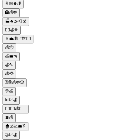
🤞🏼🍀💰
🏦💰💸
🏭🔥🌫️💨💰
🦹‍♀️💰💎
👨‍💼💰📈🏗👷‍♀️
💰📦
💰💼🔫
💰🔨
💰💳
🃏🤑💰💸🎲
🎊💰
📊💹💰
🕵️‍♂️🔫🚗💰👑
💲💰
🏠💰📈💼👔
🤝📈💰