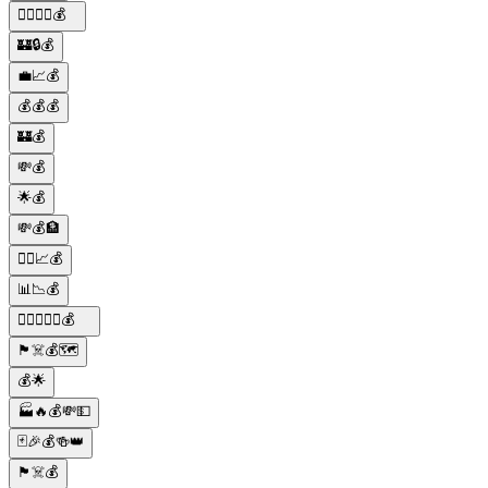
🕴🏻👨‍🏫💰
🏰🔒💰
💼📈💰
💰💰💰
🏰💰
💸💰
🌟💰
💸💰🏦
🏋️‍♂️📈💰
📊📉💰
🕵️‍♂️🔫👑🚬💰
🏴‍☠️💰🗺️
💰🌟
🏭🔥💰💸💵
🃏🎉💰🍻👑
🏴‍☠️💰