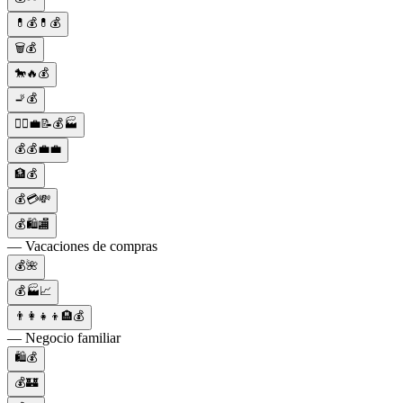
💊💰💊💰
🗑️💰
🐎🔥💰
🚬💰
👷‍♂️💼📝💰🏭
💰💰💼💼
🏦💰
💰💳💸
💰🛍️🏬
— Vacaciones de compras
💰🌺
💰🏭📈
👨‍👩‍👧‍👦🏨💰
— Negocio familiar
🛍️💰
💰🏰