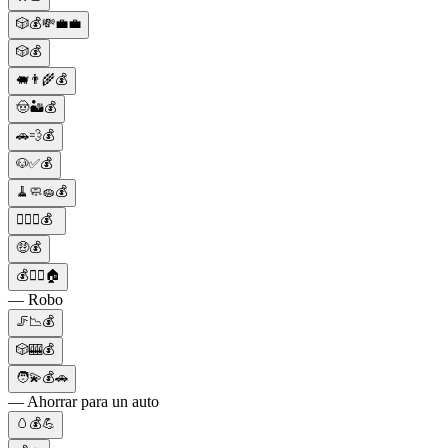
🎲💰💸💼💼
🎲💰
🐖👨‍🌾💰
🤠🏜️💰
🚗💨💰
🐶✅💰
🧹🧼🧽💰
🕵️‍♂️💼💰
🤑💰
💰🏃‍♂️🏠
— Robo
🦵📉💰
🎲🎰💰
🧑💫💰🚗
— Ahorrar para un auto
🥚💰💪