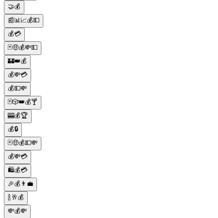
🤝💰
📰📊📈💰💵
💰💳
🃏🤑💰💸💵
🏰👑💰
💰💸💳
💰💵💸
🃏🎲👑💰🍸
🎰💰🏆
💰🔒
🃏🤑💰💵💸
💰💸💳
🛍️💰💳
🎉💰👨‍💼
🍾🥂💰
💸💰💸