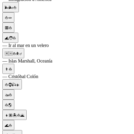
🌬️🌬️⛵
⛵🪢
🟥⛵
🌊🧑⛵
— Ir al mar en un velero
🇲🇭⛵⛹️‍♂️
— Islas Marshall, Oceanía
👨⛵
— Cristóbal Colón
⛵🧔🎣☀️
🚤⛵
⛵🌎
👧🏽🏝⛵🌋
🌊⛵