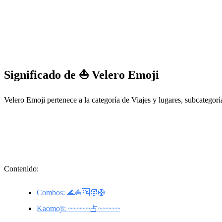
Significado de ⛵ Velero Emoji
Velero Emoji pertenece a la categoría de Viajes y lugares, subcategor
Contenido:
Combos: 🌊⛵🆘🧑🛟
Kaomoji: ~~~~~占~~~~~