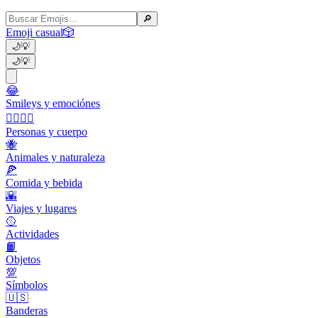
🔎
Emoji casual
🎲
🌙
💡
🌙
💡
😂
Smileys y emociónes
👩‍❤️‍💋‍👨
Personas y cuerpo
🐝
Animales y naturaleza
🍕
Comida y bebida
🌇
Viajes y lugares
🥎
Actividades
📙
Objetos
💯
Símbolos
🇺🇸
Banderas