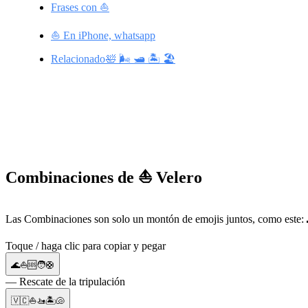
Frases con ⛵
⛵ En iPhone, whatsapp
Relacionado🛀 🌬️ 🛥️ 🏝️ 🏖️
Combinaciones de ⛵ Velero
Las Combinaciones son solo un montón de emojis juntos, como este: 
Toque / haga clic para copiar y pegar
🌊⛵🆘🧑🛟
— Rescate de la tripulación
🇻🇨⛵🚤🏝️🐚