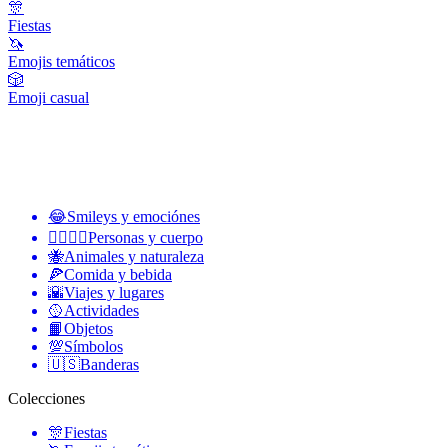
🎊
Fiestas
🦄
Emojis temáticos
🎲
Emoji casual
😂
Smileys y emociónes
👩‍❤️‍💋‍👨
Personas y cuerpo
🐝
Animales y naturaleza
🍕
Comida y bebida
🌇
Viajes y lugares
🥎
Actividades
📙
Objetos
💯
Símbolos
🇺🇸
Banderas
Colecciones
🎊
Fiestas