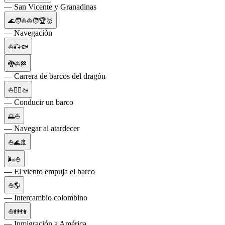
— San Vicente y Granadinas
🌊🧑⛵⛵🧑🏆🥇
— Navegación
⛵🎣🐟
🐉⛵🏁
— Carrera de barcos del dragón
⛵🚣‍♀️🚤
— Conducir un barco
🌅⛵
— Navegar al atardecer
⛵🌊🚢
🌬️⛵
— El viento empuja el barco
⛵🌎
— Intercambio colombino
⛵👭👫
— Inmigración a América