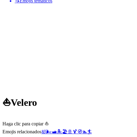
🦄
Emojis temáticos
⛵
Velero
Haga clic para copiar ⛵
Emojis relacionados
🛀
🌬️
🛥️
🏝️
🏖️
🚢
🍹
🧭
🏊
🏄