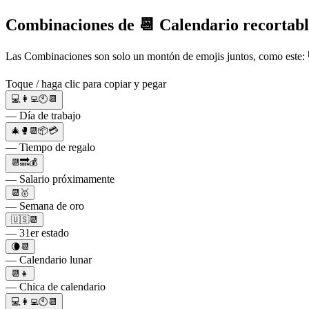
Combinaciones de 📆 Calendario recortabl
Las Combinaciones son solo un montón de emojis juntos, como este: 
Toque / haga clic para copiar y pegar
💻👩‍💻🕙📆
— Día de trabajo
🎄🥊📆📦💳
— Tiempo de regalo
📆🔜💰
— Salario próximamente
📆🥇
— Semana de oro
🇺🇸📆
— 31er estado
🌘📆
— Calendario lunar
📆👧
— Chica de calendario
💻👩‍💻🕙📆