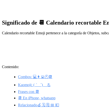
Significado de 📆 Calendario recortable E
Calendario recortable Emoji pertenece a la categoría de Objetos, sub
Contenido:
Combos: 💻👩‍💻🕙📆
Kaomoji: (｀_´)ゞる
Frases con 📆
📆 En iPhone, whatsapp
Relacionado🍏 🗓️ 🗒️ 📅 💶