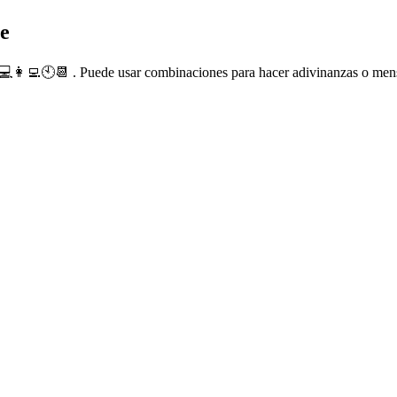
e
💻👩‍💻🕙📆 . Puede usar combinaciones para hacer adivinanzas o mensa