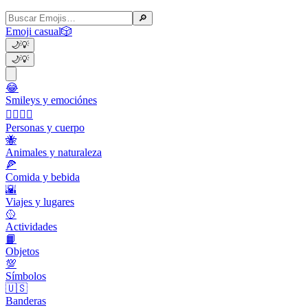
🔎
Emoji casual
🎲
🌙
💡
🌙
💡
😂
Smileys y emociónes
👩‍❤️‍💋‍👨
Personas y cuerpo
🐝
Animales y naturaleza
🍕
Comida y bebida
🌇
Viajes y lugares
🥎
Actividades
📙
Objetos
💯
Símbolos
🇺🇸
Banderas