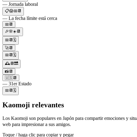
— Jornada laboral
📋😱📅📆
— La fecha límite está cerca
📅📆
🎉🌸☀️📆
📅📆🗓️
🚀📆
📅📆🗓
🕰️📆🔜
📸📆
🇺🇸📆
— 31er Estado
📅📆🗓️
Kaomoji relevantes
Los Kaomoji son populares en Japón para compartir emociones y situa
web para impresionar a sus amigos.
Toque / haga clic para copiar y pegar