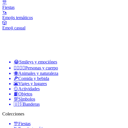
🎊
Fiestas
🦄
Emojis temáticos
🎲
Emoji casual
😂
Smileys y emociónes
👩‍❤️‍💋‍👨
Personas y cuerpo
🐝
Animales y naturaleza
🍕
Comida y bebida
🌇
Viajes y lugares
🥎
Actividades
📙
Objetos
💯
Símbolos
🇺🇸
Banderas
Colecciones
🎊
Fiestas