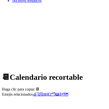
🦄
Emojis temáticos
📆
Calendario recortable
Haga clic para copiar 📆
Emojis relacionados
🍏
🗓️
🗒️
📅
💶
🗂️
📟
🎻
🗺️