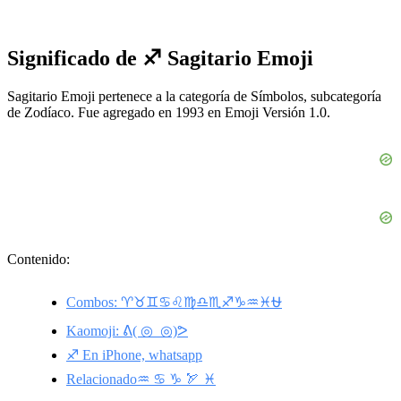
Significado de ♐ Sagitario Emoji
Sagitario Emoji pertenece a la categoría de Símbolos, subcategoría
de Zodíaco. Fue agregado en 1993 en Emoji Versión 1.0.
Contenido:
Combos: ♈♉♊♋♌♍♎♏♐♑♒♓⛎
Kaomoji: ᕕ( ◎_◎)ᕗ
♐ En iPhone, whatsapp
Relacionado♒ ♋ ♑ 🏹 ♓