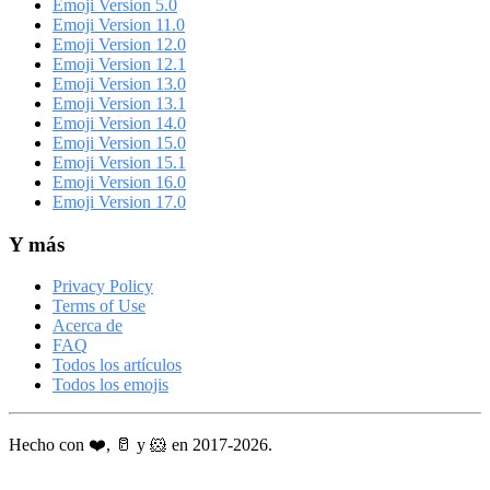
Emoji Version 5.0
Emoji Version 11.0
Emoji Version 12.0
Emoji Version 12.1
Emoji Version 13.0
Emoji Version 13.1
Emoji Version 14.0
Emoji Version 15.0
Emoji Version 15.1
Emoji Version 16.0
Emoji Version 17.0
Y más
Privacy Policy
Terms of Use
Acerca de
FAQ
Todos los artículos
Todos los emojis
Hecho con ❤️, 🥛 y 🐹 en 2017-2026.