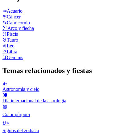
♒
Acuario
♋
Cáncer
♑
Capricornio
🏹
Arco y flecha
♓
Piscis
♉
Tauro
♌
Leo
♎
Libra
♊
Géminis
Temas relacionados y fiestas
💫
Astronomía y cielo
🌘
Día internacional de la astrologia
🟣
Color púrpura
⛎⭐
Signos del zodiaco