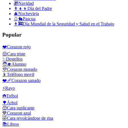
🎁
Navidad
👨‍👧‍👦
Día del Padre
🎄
Nochevieja
🥚🐇
Pascua
👨‍🚒
Día Mundial de la Seguridad y Salud en el Trabajo
Popular
❤️
Corazon rojo
😔
Cara triste
✨
Destellos
🧑‍🎓
Alumno
💜
Corazon morado
📱
Teléfono movil
❤️‍🩹
Corazon sanado
⚡
Rayo
☘️
Trébol
🌳
Árbol
🥺
Cara suplicante
💙
Corazon azul
🤣
Cara revolcándose de risa
📚
Libros