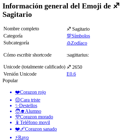
Información general del Emoji de ♐
Sagitario
Nombre completo
♐ Sagitario
Categoría
💯Símbolos
Subcategoría
♎Zodíaco
Cómo escribir shortcode
:sagittarius:
Unicode (totalmente calificado)
♐ 2650
Versión Unicode
E0.6
Popular
❤️
Corazon rojo
😔
Cara triste
✨
Destellos
🧑‍🎓
Alumno
💜
Corazon morado
📱
Teléfono movil
❤️‍🩹
Corazon sanado
⚡
Rayo