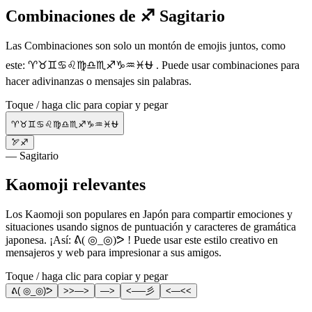
Combinaciones de ♐ Sagitario
Las Combinaciones son solo un montón de emojis juntos, como
este: ♈♉♊♋♌♍♎♏♐♑♒♓⛎ . Puede usar combinaciones para
hacer adivinanzas o mensajes sin palabras.
Toque / haga clic para copiar y pegar
♈♉♊♋♌♍♎♏♐♑♒♓⛎
🏹♐
— Sagitario
Kaomoji relevantes
Los Kaomoji son populares en Japón para compartir emociones y
situaciones usando signos de puntuación y caracteres de gramática
japonesa. ¡Así: ᕕ( ◎_◎)ᕗ ! Puede usar este estilo creativo en
mensajeros y web para impresionar a sus amigos.
Toque / haga clic para copiar y pegar
ᕕ( ◎_◎)ᕗ
>>—>
—>
<—–彡
<—<<