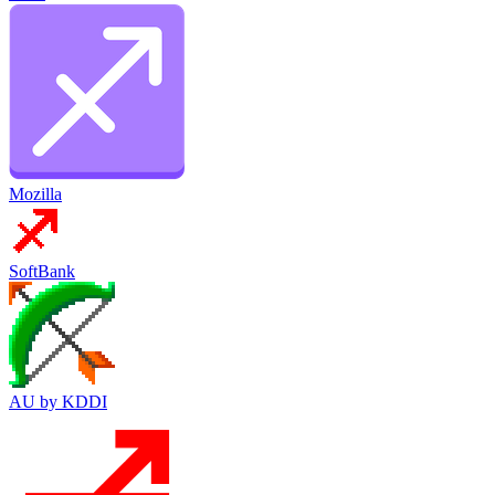
Mozilla
SoftBank
AU by KDDI