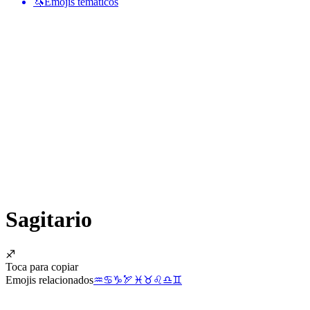
🦄
Emojis temáticos
Sagitario
♐
Toca para copiar
Emojis relacionados
♒
♋
♑
🏹
♓
♉
♌
♎
♊