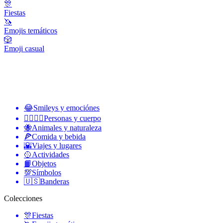
🎊
Fiestas
🦄
Emojis temáticos
🎲
Emoji casual
😂
Smileys y emociónes
👩‍❤️‍💋‍👨
Personas y cuerpo
🐝
Animales y naturaleza
🍕
Comida y bebida
🌇
Viajes y lugares
🥎
Actividades
📙
Objetos
💯
Símbolos
🇺🇸
Banderas
Colecciones
🎊
Fiestas