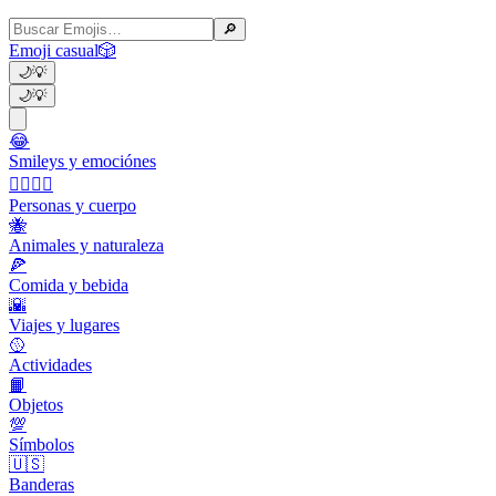
🔎
Emoji casual
🎲
🌙
💡
🌙
💡
😂
Smileys y emociónes
👩‍❤️‍💋‍👨
Personas y cuerpo
🐝
Animales y naturaleza
🍕
Comida y bebida
🌇
Viajes y lugares
🥎
Actividades
📙
Objetos
💯
Símbolos
🇺🇸
Banderas