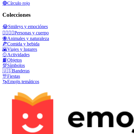
🔴
Círculo rojo
Colecciones
😂
Smileys y emociónes
👩‍❤️‍💋‍👨
Personas y cuerpo
🐝
Animales y naturaleza
🍕
Comida y bebida
🌇
Viajes y lugares
🥎
Actividades
📙
Objetos
💯
Símbolos
🇺🇸
Banderas
🎊
Fiestas
🦄
Emojis temáticos