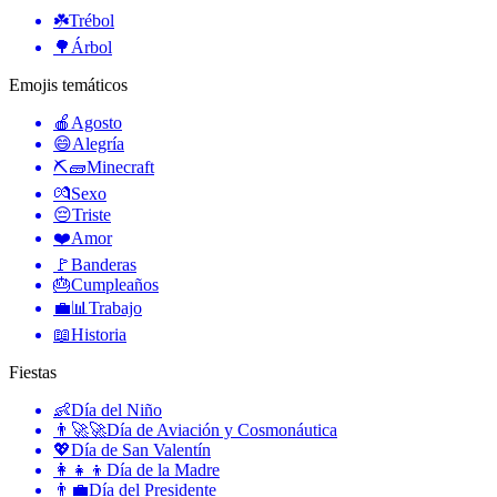
☘️
Trébol
🌳
Árbol
Emojis temáticos
🍎
Agosto
😄
Alegría
⛏🧱
Minecraft
💏
Sexo
😔
Triste
❤️
Amor
🚩
Banderas
🎂
Cumpleaños
💼📊
Trabajo
📖
Historia
Fiestas
👶
Día del Niño
👨‍🚀🚀
Día de Aviación y Cosmonáutica
💖
Día de San Valentín
👩‍👧‍👦
Día de la Madre
👨‍💼
Día del Presidente