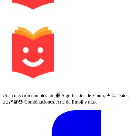
Una colección completa de 📙 Significados de Emoji, 👨‍💻 Datos,
🙅‍♀️🍕🍔🍟 Combinaciones, Arte de Emoji y más.