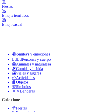
🎊
Fiestas
🦄
Emojis temáticos
🎲
Emoji casual
😂
Smileys y emociónes
👩‍❤️‍💋‍👨
Personas y cuerpo
🐝
Animales y naturaleza
🍕
Comida y bebida
🌇
Viajes y lugares
🥎
Actividades
📙
Objetos
💯
Símbolos
🇺🇸
Banderas
Colecciones
🎊
Fiestas