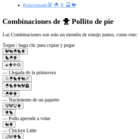
Relacionado🚖 🐣 🍼 🚍 🐦
Combinaciones de 🐥 Pollito de pie
Las Combinaciones son solo un montón de emojis juntos, como este: 
Toque / haga clic para copiar y pegar
🐓🐔🐣🐤🐥
🐤🐣🐥
☀️🐥🌹🌻
— Llegada de la primavera
🥚🐣🐤🐥🐔🍗
🐣🐤🐥🐔🐓🪦
🐣💖🐥
— Nacimiento de un pajarito
🐻🐼🦊🐥
🐥🐤
— Pollo aprende a volar
🐔🐥
— Chicken Little
🛁🛀🐥🐤