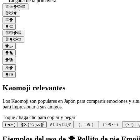
— Llegada de la primavera
🐰🥕🐥🐭🐱
🐰🐭🐥
🐰🐥
🐥🎨
🐰🐭🐥🐱
🐰🐥🐭🐱
🐥🍳
🐥🐤
🐥📚
🎉🐥
🐥💤
Kaomoji relevantes
Los Kaomoji son populares en Japón para compartir emociones y situac
para impresionar a sus amigos.
Toque / haga clic para copiar y pegar
( •ө• )
⋛⋋( ‘◇’)⋌⋚
ミ◕ฺｖ◕ฺ彡
（。ˇ ⊖ˇ）
（`･⊝･´ ）
(°<°)
Ejemplos del uso de 🐥 Pollito de pie Emoj