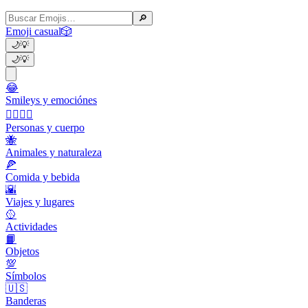
🔎
Emoji casual
🎲
🌙
💡
🌙
💡
😂
Smileys y emociónes
👩‍❤️‍💋‍👨
Personas y cuerpo
🐝
Animales y naturaleza
🍕
Comida y bebida
🌇
Viajes y lugares
🥎
Actividades
📙
Objetos
💯
Símbolos
🇺🇸
Banderas