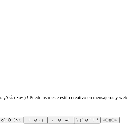
¡Así: ( •ө• ) ! Puede usar este estilo creativo en mensajeros y web
o( ･Θ･ )○☆
（・⊝・）
（・⊝・∞）
\（`･⊝･´ ）/
◖⚆ᴥ⚆◗