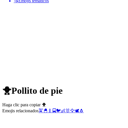
🦄
Emojis temáticos
🐥
Pollito de pie
Haga clic para copiar 🐥
Emojis relacionados
🚖
🐣
🍼
🚍
🐦
👶
🐰
🦅
🕊️
🐧