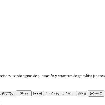
iones usando signos de puntuación y caracteres de gramática japonesa. 
ლ(ʘ▽ʘ)ლ
（ꉺ▿ꉺ）
[●▲●]
( ・∀・)っ（。ˇ ⊖ˇ）
◎▼◎
(๑ŏ⋖⋗ŏ)
i