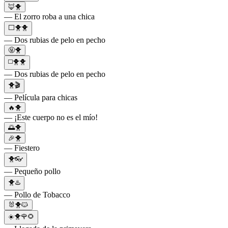
🦊🐥
— El zorro roba a una chica
⬜️🐥🐥
— Dos rubias de pelo en pecho
🤬🐥
◻️🐥🐥
— Dos rubias de pelo en pecho
🐥🎬
— Película para chicas
🔥🐥
— ¡Este cuerpo no es el mío!
🌅🐥
🎉🐥
— Fiestero
🐥👓
— Pequeño pollo
🐥♨️
— Pollo de Tobacco
🐰🐥🐱
☀️🐥🌹🌻