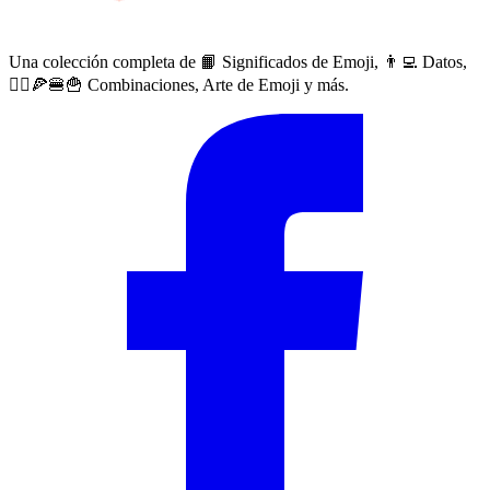
Una colección completa de 📙 Significados de Emoji, 👨‍💻 Datos,
🙅‍♀️🍕🍔🍟 Combinaciones, Arte de Emoji y más.