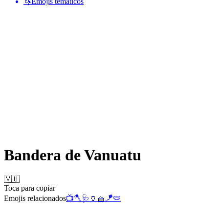
🦄
Emojis temáticos
Bandera de Vanuatu
🇻🇺
Toca para copiar
Emojis relacionados
📺
🪓
🩺
🏺
🧺
🪁
🩲