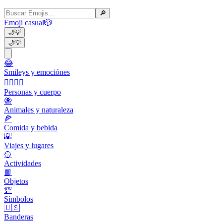
🔎
Emoji casual
🎲
🌙
💡
🌙
💡
😂
Smileys y emociónes
👩‍❤️‍💋‍👨
Personas y cuerpo
🐝
Animales y naturaleza
🍕
Comida y bebida
🌇
Viajes y lugares
🥎
Actividades
📙
Objetos
💯
Símbolos
🇺🇸
Banderas