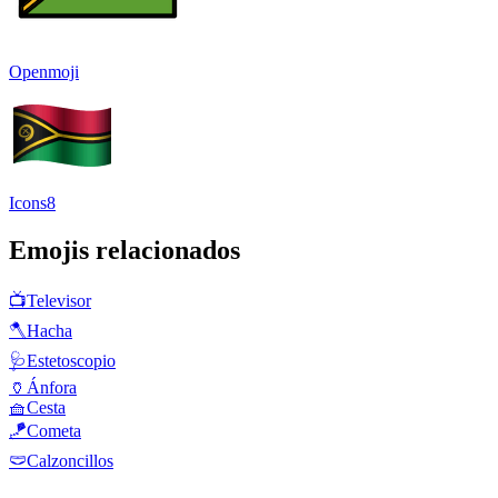
Openmoji
Icons8
Emojis relacionados
📺
Televisor
🪓
Hacha
🩺
Estetoscopio
🏺
Ánfora
🧺
Cesta
🪁
Cometa
🩲
Calzoncillos