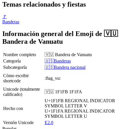
Temas relacionados y fiestas
🚩
Banderas
Información general del Emoji de 🇻🇺
Bandera de Vanuatu
Nombre completo
🇻🇺 Bandera de Vanuatu
Categoría
🇺🇸Banderas
Subcategoría
🇺🇸Bandera nacional
Cómo escribir
:flag_vu:
shortcode
Unicode (totalmente
🇻🇺 1F1FB 1F1FA
calificado)
U+1F1FB
REGIONAL INDICATOR
SYMBOL LETTER V
Hecho con
U+1F1FA
REGIONAL INDICATOR
SYMBOL LETTER U
Versión Unicode
E2.0
Popular