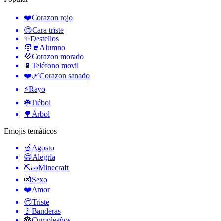
❤️
Corazon rojo
😔
Cara triste
✨
Destellos
🧑‍🎓
Alumno
💜
Corazon morado
📱
Teléfono movil
❤️‍🩹
Corazon sanado
⚡
Rayo
☘️
Trébol
🌳
Árbol
Emojis temáticos
🍎
Agosto
😄
Alegría
⛏🧱
Minecraft
💏
Sexo
❤️
Amor
😔
Triste
🚩
Banderas
🎂
Cumpleaños