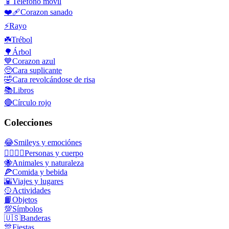
📱
Teléfono movil
❤️‍🩹
Corazon sanado
⚡
Rayo
☘️
Trébol
🌳
Árbol
💙
Corazon azul
🥺
Cara suplicante
🤣
Cara revolcándose de risa
📚
Libros
🔴
Círculo rojo
Colecciones
😂
Smileys y emociónes
👩‍❤️‍💋‍👨
Personas y cuerpo
🐝
Animales y naturaleza
🍕
Comida y bebida
🌇
Viajes y lugares
🥎
Actividades
📙
Objetos
💯
Símbolos
🇺🇸
Banderas
🎊
Fiestas