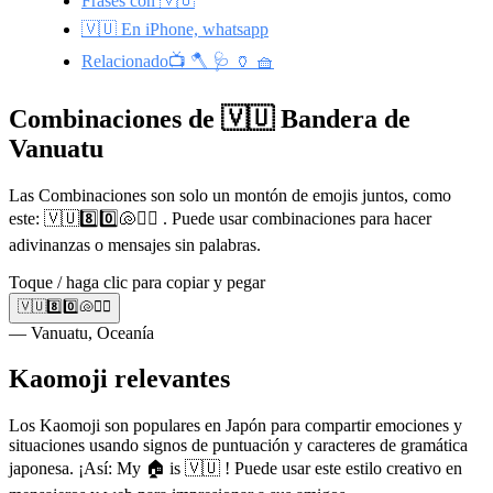
Frases con 🇻🇺
🇻🇺 En iPhone, whatsapp
Relacionado📺 🪓 🩺 🏺 🧺
Combinaciones de 🇻🇺 Bandera de
Vanuatu
Las Combinaciones son solo un montón de emojis juntos, como
este: 🇻🇺8️⃣0️⃣🐚🏄‍♂️ . Puede usar combinaciones para hacer
adivinanzas o mensajes sin palabras.
Toque / haga clic para copiar y pegar
🇻🇺8️⃣0️⃣🐚🏄‍♂️
— Vanuatu, Oceanía
Kaomoji relevantes
Los Kaomoji son populares en Japón para compartir emociones y
situaciones usando signos de puntuación y caracteres de gramática
japonesa. ¡Así: My 🏠 is 🇻🇺 ! Puede usar este estilo creativo en