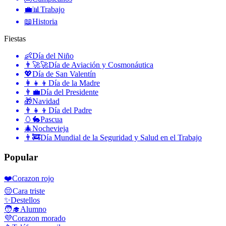
💼📊
Trabajo
📖
Historia
Fiestas
👶
Día del Niño
👨‍🚀🚀
Día de Aviación y Cosmonáutica
💖
Día de San Valentín
👩‍👧‍👦
Día de la Madre
👨‍💼
Día del Presidente
🎁
Navidad
👨‍👧‍👦
Día del Padre
🥚🐇
Pascua
🎄
Nochevieja
👨‍🚒
Día Mundial de la Seguridad y Salud en el Trabajo
Popular
❤️
Corazon rojo
😔
Cara triste
✨
Destellos
🧑‍🎓
Alumno
💜
Corazon morado