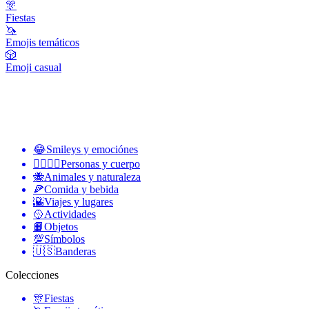
🎊
Fiestas
🦄
Emojis temáticos
🎲
Emoji casual
😂
Smileys y emociónes
👩‍❤️‍💋‍👨
Personas y cuerpo
🐝
Animales y naturaleza
🍕
Comida y bebida
🌇
Viajes y lugares
🥎
Actividades
📙
Objetos
💯
Símbolos
🇺🇸
Banderas
Colecciones
🎊
Fiestas