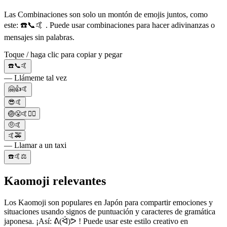
Las Combinaciones son solo un montón de emojis juntos, como
este: ☎️📞🤙 . Puede usar combinaciones para hacer adivinanzas o
mensajes sin palabras.
Toque / haga clic para copiar y pegar
☎️📞🤙
— Llámeme tal vez
🤗👍🤙
😎🤙
🏐😤🤙🤾‍♂️
🤨🤙
🤙🚕
— Llamar a un taxi
☎️🤙⚖️
Kaomoji relevantes
Los Kaomoji son populares en Japón para compartir emociones y
situaciones usando signos de puntuación y caracteres de gramática
japonesa. ¡Así: ᕕ(ᐛ)ᕗ ! Puede usar este estilo creativo en