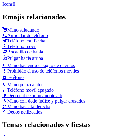
Icons8
Emojis relacionados
👋
Mano saludando
📞
Auricular de teléfono
📲
Teléfono con flecha
📱
Teléfono movil
💬
Bocadillo de habla
👍
Pulgar hacia arriba
🤘
Mano haciendo el signo de cuernos
📵
Prohibido el uso de teléfonos moviles
☎️
Teléfono
🤏
Mano pellizcando
📴
Teléfono movil apagado
🫵
Dedo índice apuntándote a ti
🫰
Mano con dedo índice y pulgar cruzados
🫱
Mano hacia la derecha
🤌
Dedos pellizcados
Temas relacionados y fiestas