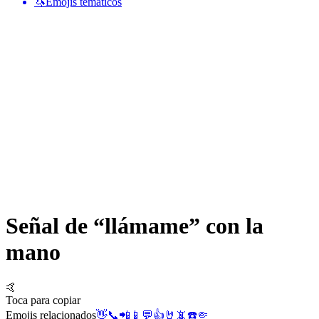
🦄
Emojis temáticos
Señal de “llámame” con la
mano
🤙
Toca para copiar
Emojis relacionados
👋
📞
📲
📱
💬
👍
🤘
📵
☎️
🤏