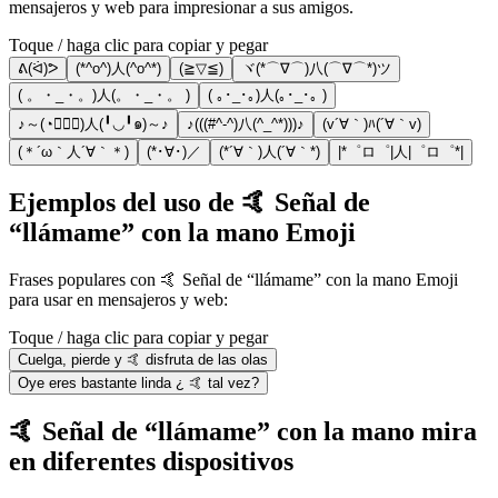
mensajeros y web para impresionar a sus amigos.
Toque / haga clic para copiar y pegar
ᕕ(ᐛ)ᕗ
(*^o^)人(^o^*)
(≧▽≦)
ヾ(*⌒∇⌒)八(⌒∇⌒*)ツ
( 。・_・。)人(。・_・。 )
( ｡･_･｡)人(｡･_･｡ )
♪～(◔◡◔ิ)人(╹◡╹๑)～♪
♪(((#^-^)八(^_^*)))♪
(v´∀｀)ﾊ(´∀｀v)
(＊´ω｀人´∀｀＊)
(*･∀･)／
(*´∀｀)人(´∀｀*)
|*゜ロ゜|人|゜ロ゜*|
Ejemplos del uso de 🤙 Señal de
“llámame” con la mano Emoji
Frases populares con 🤙 Señal de “llámame” con la mano Emoji
para usar en mensajeros y web:
Toque / haga clic para copiar y pegar
Cuelga, pierde y 🤙 disfruta de las olas
Oye eres bastante linda ¿ 🤙 tal vez?
🤙 Señal de “llámame” con la mano mira
en diferentes dispositivos