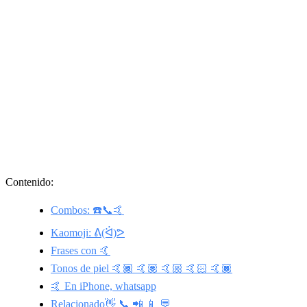
Contenido:
Combos: ☎️📞🤙
Kaomoji: ᕕ(ᐛ)ᕗ
Frases con 🤙
Tonos de piel 🤙🏾 🤙🏽 🤙🏼 🤙🏻 🤙🏿
🤙 En iPhone, whatsapp
Relacionado👋 📞 📲 📱 💬