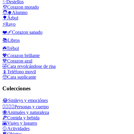
✨
Destellos
💜
Corazon morado
🧑‍🎓
Alumno
🌳
Árbol
⚡
Rayo
❤️‍🩹
Corazon sanado
📚
Libros
☘️
Trébol
💖
Corazon brillante
💙
Corazon azul
🤣
Cara revolcándose de risa
📱
Teléfono movil
🥺
Cara suplicante
Colecciones
😂
Smileys y emociónes
👩‍❤️‍💋‍👨
Personas y cuerpo
🐝
Animales y naturaleza
🍕
Comida y bebida
🌇
Viajes y lugares
🥎
Actividades
📙
Objetos