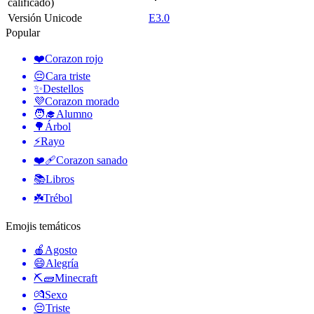
calificado)
Versión Unicode
E3.0
Popular
❤️
Corazon rojo
😔
Cara triste
✨
Destellos
💜
Corazon morado
🧑‍🎓
Alumno
🌳
Árbol
⚡
Rayo
❤️‍🩹
Corazon sanado
📚
Libros
☘️
Trébol
Emojis temáticos
🍎
Agosto
😄
Alegría
⛏🧱
Minecraft
💏
Sexo
😔
Triste