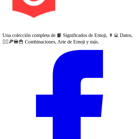
Una colección completa de 📙 Significados de Emoji, 👨‍💻 Datos,
🙅‍♀️🍕🍔🍟 Combinaciones, Arte de Emoji y más.