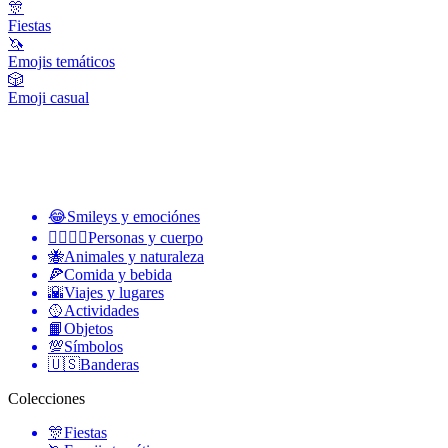
🎊
Fiestas
🦄
Emojis temáticos
🎲
Emoji casual
😂
Smileys y emociónes
👩‍❤️‍💋‍👨
Personas y cuerpo
🐝
Animales y naturaleza
🍕
Comida y bebida
🌇
Viajes y lugares
🥎
Actividades
📙
Objetos
💯
Símbolos
🇺🇸
Banderas
Colecciones
🎊
Fiestas