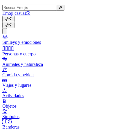
🔎
Emoji casual
🎲
🌙
💡
🌙
💡
😂
Smileys y emociónes
👩‍❤️‍💋‍👨
Personas y cuerpo
🐝
Animales y naturaleza
🍕
Comida y bebida
🌇
Viajes y lugares
🥎
Actividades
📙
Objetos
💯
Símbolos
🇺🇸
Banderas