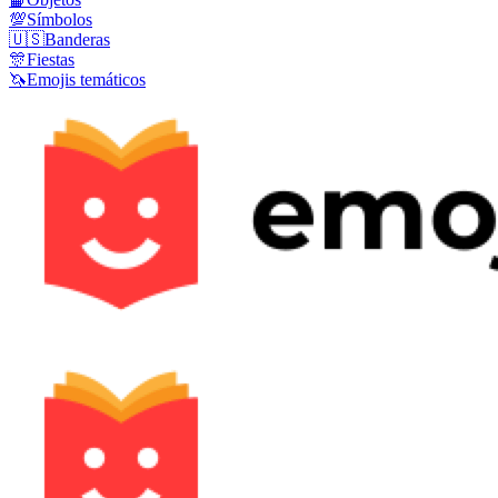
💯
Símbolos
🇺🇸
Banderas
🎊
Fiestas
🦄
Emojis temáticos