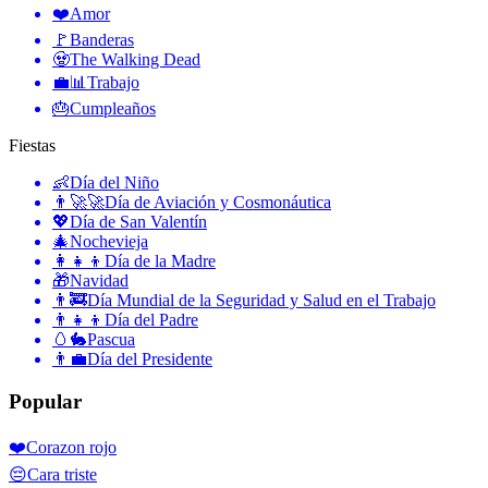
❤️
Amor
🚩
Banderas
🧟
The Walking Dead
💼📊
Trabajo
🎂
Cumpleaños
Fiestas
👶
Día del Niño
👨‍🚀🚀
Día de Aviación y Cosmonáutica
💖
Día de San Valentín
🎄
Nochevieja
👩‍👧‍👦
Día de la Madre
🎁
Navidad
👨‍🚒
Día Mundial de la Seguridad y Salud en el Trabajo
👨‍👧‍👦
Día del Padre
🥚🐇
Pascua
👨‍💼
Día del Presidente
Popular
❤️
Corazon rojo
😔
Cara triste