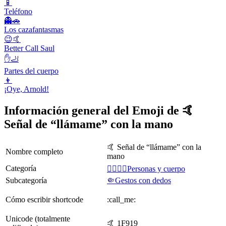
📱
Teléfono
👻🚗
Los cazafantasmas
😉🤙
Better Call Saul
✋🦶
Partes del cuerpo
👦
¡Oye, Arnold!
Información general del Emoji de 🤙
Señal de “llámame” con la mano
🤙 Señal de “llámame” con la
Nombre completo
mano
Categoría
👩‍❤️‍💋‍👨Personas y cuerpo
Subcategoría
🤏Gestos con dedos
Cómo escribir shortcode
:call_me:
Unicode (totalmente
🤙 1F919