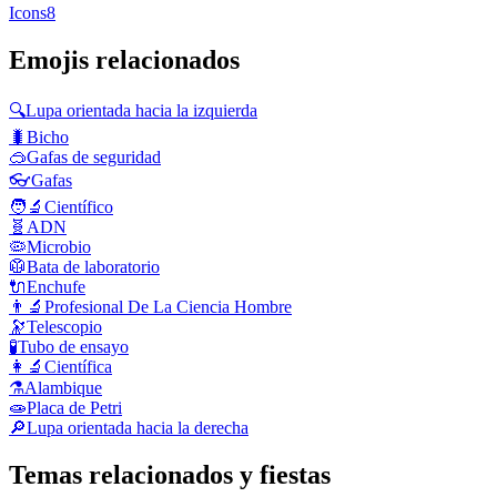
Icons8
Emojis relacionados
🔍
Lupa orientada hacia la izquierda
🐛
Bicho
🥽
Gafas de seguridad
👓
Gafas
🧑‍🔬
Científico
🧬
ADN
🦠
Microbio
🥼
Bata de laboratorio
🔌
Enchufe
👨‍🔬
Profesional De La Ciencia Hombre
🔭
Telescopio
🧪
Tubo de ensayo
👩‍🔬
Científica
⚗️
Alambique
🧫
Placa de Petri
🔎
Lupa orientada hacia la derecha
Temas relacionados y fiestas