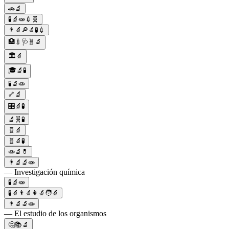
🚗🔬
🧪🔬🧫💉🧬
👨‍🔬🔎🔬🧪💉
🏥💉🩺🧬🔬
🏛️🔬
🎓🔬🧪
🧪🔬🧫
🦴🔬
🎛️🔬🧪
🔬🧬🧪
🧬🔬
🧬🔬🧪
🧫🔬💊
👨‍🔬🔬🧫
— Investigación química
🧪🔬🧫
🧪🔬👨‍🔬👩‍🔬🧑‍🔬
👨‍🔬🔬🧫
— El estudio de los organismos
🤔📚🔬