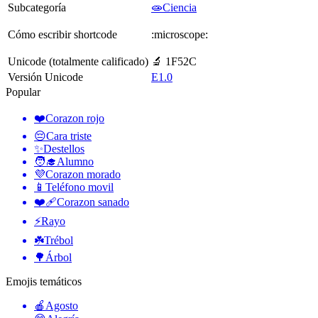
Subcategoría
🧫Ciencia
Cómo escribir shortcode
:microscope:
Unicode (totalmente calificado)
🔬 1F52C
Versión Unicode
E1.0
Popular
❤️
Corazon rojo
😔
Cara triste
✨
Destellos
🧑‍🎓
Alumno
💜
Corazon morado
📱
Teléfono movil
❤️‍🩹
Corazon sanado
⚡
Rayo
☘️
Trébol
🌳
Árbol
Emojis temáticos
🍎
Agosto