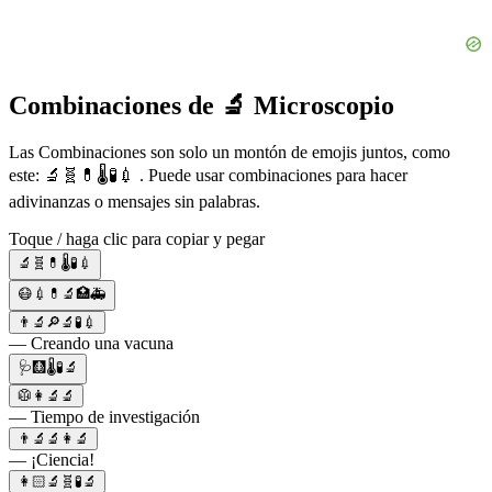
Combinaciones de 🔬 Microscopio
Las Combinaciones son solo un montón de emojis juntos, como
este: 🔬🧬💊🌡🧪💉 . Puede usar combinaciones para hacer
adivinanzas o mensajes sin palabras.
Toque / haga clic para copiar y pegar
🔬🧬💊🌡🧪💉
😷💉💊🔬🏥🚑
👨‍🔬🔎🔬🧪💉
— Creando una vacuna
🩺🩻🌡🧪🔬
🥼👩‍🔬🔬
— Tiempo de investigación
👨‍🔬🔬👩‍🔬
— ¡Ciencia!
👩🏻‍🔬🧬🧪🔬