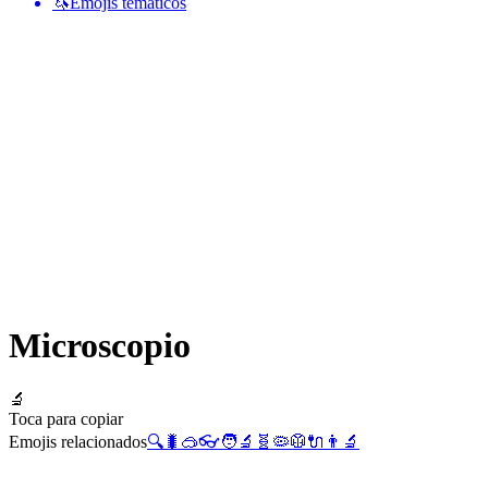
🦄
Emojis temáticos
Microscopio
🔬
Toca para copiar
Emojis relacionados
🔍
🐛
🥽
👓
🧑‍🔬
🧬
🦠
🥼
🔌
👨‍🔬