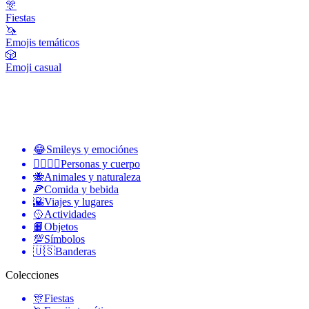
🎊
Fiestas
🦄
Emojis temáticos
🎲
Emoji casual
😂
Smileys y emociónes
👩‍❤️‍💋‍👨
Personas y cuerpo
🐝
Animales y naturaleza
🍕
Comida y bebida
🌇
Viajes y lugares
🥎
Actividades
📙
Objetos
💯
Símbolos
🇺🇸
Banderas
Colecciones
🎊
Fiestas