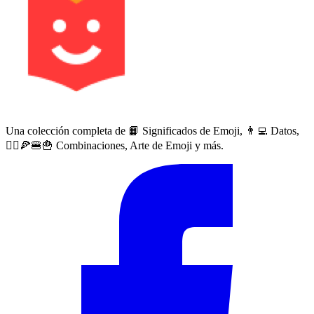
Una colección completa de 📙 Significados de Emoji, 👨‍💻 Datos,
🙅‍♀️🍕🍔🍟 Combinaciones, Arte de Emoji y más.