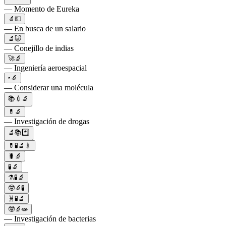
— Momento de Eureka
🔬💵
— En busca de un salario
🔬🐷
— Conejillo de indias
🚀🔬
— Ingeniería aeroespacial
▫🔬
— Considerar una molécula
📚💉🔬
💊🔬
— Investigación de drogas
🔬📚*️⃣
💊🧪🔬💉
🐛🔬
🧪🔬
⚗️🧪🔬
🤓🔬🧪
🧬🧪🔬
🤓🔬🧫
— Investigación de bacterias