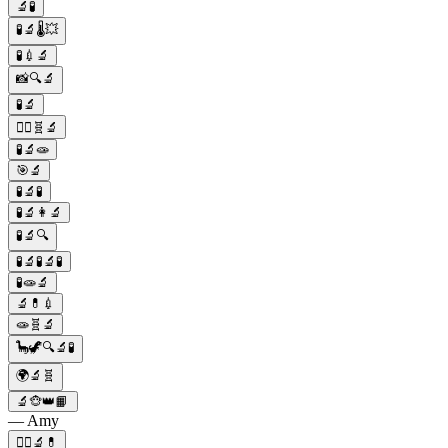
🔬🧪
🧪🔬🌡️💥
🧪💉🔬
📸🔍🔬
🧪🔬
🧟‍♀️🧬🔬
🧪🔬🧫
🎯🔬
🧪🔬🧪
🧪🔬👩‍🔬
🧪🔬🔍
🧪🔬🧪🔬🧪
🧪🧫🔬
🔬💊💉
🧫🧬🔬
🦕🦖🔍🔬🧪
🌍🔬🧬
🔬🐵👑📙
— Amy
🧑‍⚕️🔬💊