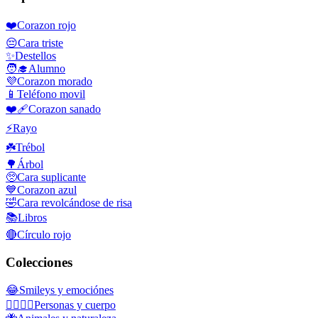
❤️
Corazon rojo
😔
Cara triste
✨
Destellos
🧑‍🎓
Alumno
💜
Corazon morado
📱
Teléfono movil
❤️‍🩹
Corazon sanado
⚡
Rayo
☘️
Trébol
🌳
Árbol
🥺
Cara suplicante
💙
Corazon azul
🤣
Cara revolcándose de risa
📚
Libros
🔴
Círculo rojo
Colecciones
😂
Smileys y emociónes
👩‍❤️‍💋‍👨
Personas y cuerpo