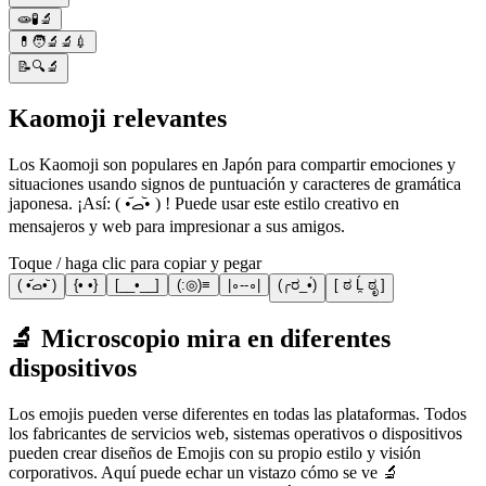
🧫🧪🔬
💊🧑‍🔬🔬💉
📝🔍🔬
Kaomoji relevantes
Los Kaomoji son populares en Japón para compartir emociones y
situaciones usando signos de puntuación y caracteres de gramática
japonesa. ¡Así: ( •᷄ࡇ•᷅ ) ! Puede usar este estilo creativo en
mensajeros y web para impresionar a sus amigos.
Toque / haga clic para copiar y pegar
( •᷄ࡇ•᷅ )
{• •}
[__•__]
(:◎)≡
|∘--∘|
(╭ರ_•́)
[ ಠ Ĺ̯ ಠೃ ]
🔬 Microscopio mira en diferentes
dispositivos
Los emojis pueden verse diferentes en todas las plataformas. Todos
los fabricantes de servicios web, sistemas operativos o dispositivos
pueden crear diseños de Emojis con su propio estilo y visión
corporativos. Aquí puede echar un vistazo cómo se ve 🔬