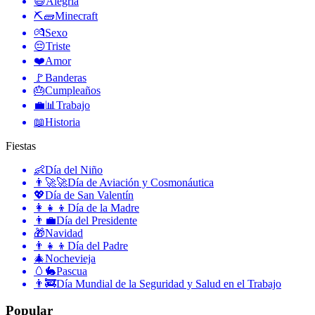
😄
Alegría
⛏🧱
Minecraft
💏
Sexo
😔
Triste
❤️
Amor
🚩
Banderas
🎂
Cumpleaños
💼📊
Trabajo
📖
Historia
Fiestas
👶
Día del Niño
👨‍🚀🚀
Día de Aviación y Cosmonáutica
💖
Día de San Valentín
👩‍👧‍👦
Día de la Madre
👨‍💼
Día del Presidente
🎁
Navidad
👨‍👧‍👦
Día del Padre
🎄
Nochevieja
🥚🐇
Pascua
👨‍🚒
Día Mundial de la Seguridad y Salud en el Trabajo
Popular