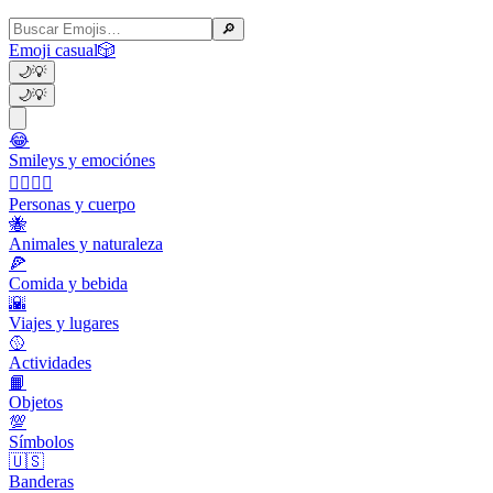
🔎
Emoji casual
🎲
🌙
💡
🌙
💡
😂
Smileys y emociónes
👩‍❤️‍💋‍👨
Personas y cuerpo
🐝
Animales y naturaleza
🍕
Comida y bebida
🌇
Viajes y lugares
🥎
Actividades
📙
Objetos
💯
Símbolos
🇺🇸
Banderas