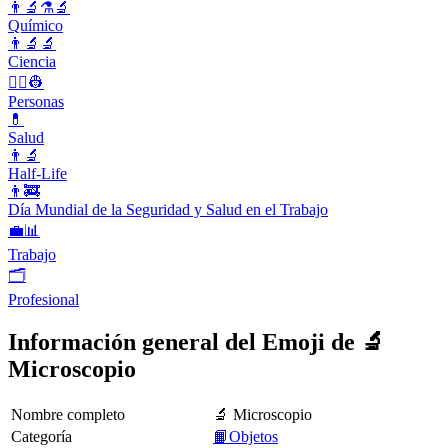
👨‍🔬⚗️🔬
Químico
👨‍🔬🔬
Ciencia
👨‍✈️👷
Personas
💊
Salud
👨‍🔬
Half-Life
👨‍🚒
Día Mundial de la Seguridad y Salud en el Trabajo
💼📊
Trabajo
🗂
Profesional
Información general del Emoji de 🔬
Microscopio
Nombre completo
🔬 Microscopio
Categoría
📙Objetos