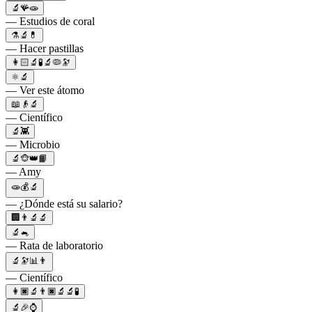
🔬🪸🧫
— Estudios de coral
⚗️🔬💊
— Hacer pastillas
👩🏻‍🔬🧪🔬🦠🔭
⚛️🔬
— Ver este átomo
📖👴🔬
— Científico
🔬👾
— Microbio
🔬🐵👑📙
— Amy
🧫💰🔬
— ¿Dónde está su salario?
🏢👨‍🔬🔬
🔬🐁
— Rata de laboratorio
🔬🔭📊👨
— Científico
👩🏿‍🔬👨🏿‍🔬🔬🧪
🔬🎉⌚