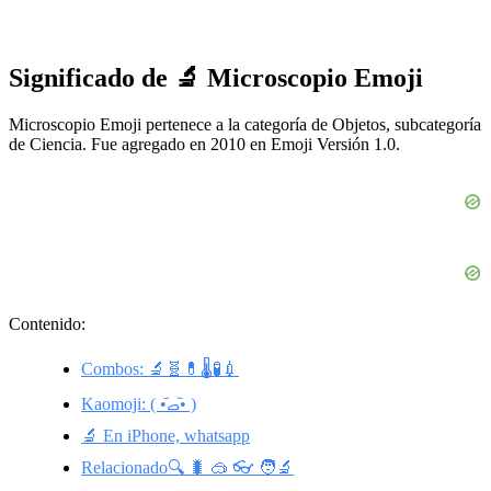
Significado de 🔬 Microscopio Emoji
Microscopio Emoji pertenece a la categoría de Objetos, subcategoría
de Ciencia. Fue agregado en 2010 en Emoji Versión 1.0.
Contenido:
Combos: 🔬🧬💊🌡🧪💉
Kaomoji: ( •᷄ࡇ•᷅ )
🔬 En iPhone, whatsapp
Relacionado🔍 🐛 🥽 👓 🧑‍🔬