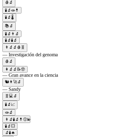
🩸🔬
🧪🔬🧫💊
🧪🔬🌡️
📚🔬
🧪🔬👨‍🔬
🧪🔬🧪🔬
👨‍🔬🔬🩸🧬
— Investigación del genoma
🩸🔬
👩‍🔬🔬📝😲
— Gran avance en la ciencia
🐿👩‍🚀🔬
— Sandy
🧬💻🔬
🧪🔬📈
🧫🔬
👨‍🔬🧪🔬💊😵‍💫
🧪🔬💥
🔬🧪🔥