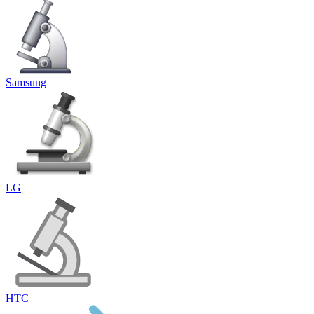
Samsung
LG
HTC