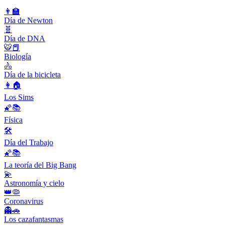
👨‍🏫
Día de Newton
🧬
Día de DNA
🐯📕
Biología
🚴
Día de la bicicleta
👩🏠
Los Sims
🌠📚
Física
🛠
Día del Trabajo
🌠📚
La teoría del Big Bang
💫
Astronomía y cielo
👑🦠
Coronavirus
👻🚗
Los cazafantasmas