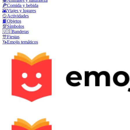
🐝
Animales y naturaleza
🍕
Comida y bebida
🌇
Viajes y lugares
🥎
Actividades
📙
Objetos
💯
Símbolos
🇺🇸
Banderas
🎊
Fiestas
🦄
Emojis temáticos