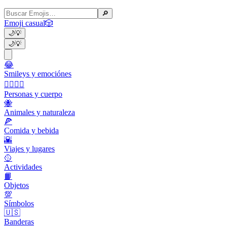
🔎
Emoji casual
🎲
🌙
💡
🌙
💡
😂
Smileys y emociónes
👩‍❤️‍💋‍👨
Personas y cuerpo
🐝
Animales y naturaleza
🍕
Comida y bebida
🌇
Viajes y lugares
🥎
Actividades
📙
Objetos
💯
Símbolos
🇺🇸
Banderas