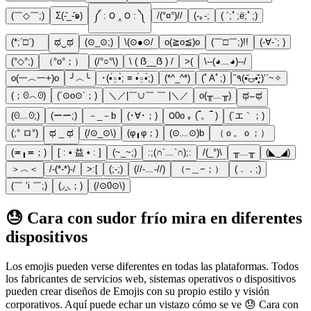
(￣◇￣;)
Σ(-᷅_-᷄๑)
༼ : ౦ ‸ ౦ : ༽
/(°¤°)//
(-｡-;
( ´;ﾟ;ё;ﾟ;)
(*;´□`)ゞ
ಥ‿ಥ
(⊙_⊙;)
\(⊙●⊙/
o(≧o≦)o
(￣□￣;)!!
(-∀-`; )
(°◇°;)
（°o°；）
(/°○°\)
\ ( ẞ__ẞ ) /
>(
\--(◕﹏◕)--/
o(一︿一+)o
╯︿╰
･(•́⍛•̀; ≡ •́⍛•̀;)
(*^_^*)
(ﾟAﾟ;)
٩̋(•᷄◟̵◞̵•᷅‧̣̥̇)’`~✧
(；ꏿ︿ꏿ)
(´⊙o⊙`；)
＼／|￣∪￣ ￣ |＼／
o(╥﹏╥)
ಥ⌣ಥ
(ꏿ﹏ꏿ;)
(ーー;)
－_－b
(･∀･；)
౦0o ｡ (‾́。‾́ )
(´エ｀；)
(;° ロ°)
ಥ _ ಥ
(/⊙_⊙\)
(φ╻φ；)
(⊙﹏⊙)b
（ｏ。ｏ；）
(≖╻≖；)
[ : • 益 • : ]
(~_~;)
:;(∩´﹏`∩);:
/(_°)\
╥﹏╥
(◣_◢)
＞︿＜
/-(*-*)-/
>:[
(;-;)
(//-﹏-//)
（−＿−；）
(．．;)
(￣ ‘i ￣;)
(◞‸◟；)
(/⊙0⊙\)
😓 Cara con sudor frío mira en diferentes
dispositivos
Los emojis pueden verse diferentes en todas las plataformas. Todos
los fabricantes de servicios web, sistemas operativos o dispositivos
pueden crear diseños de Emojis con su propio estilo y visión
corporativos. Aquí puede echar un vistazo cómo se ve 😓 Cara con