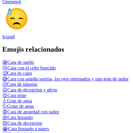
Openmoji
Icons8
Emojis relacionados
😪
Cara de sueño
☹️
Cara con el ceño fruncido
🥵
Cara de calor
😅
Cara con amplia sonrisa, los ojos entornados y una gota de sudor
🤢
Cara de náuseas
😥
Cara de decepcion y alivio
😔
Cara triste
💧
Gota de agua
💦
Gotas de agua
😰
Cara de ansiedad con sudor
😢
Cara llorando
😞
Cara de decepcion
😭
Cara llorando a mares