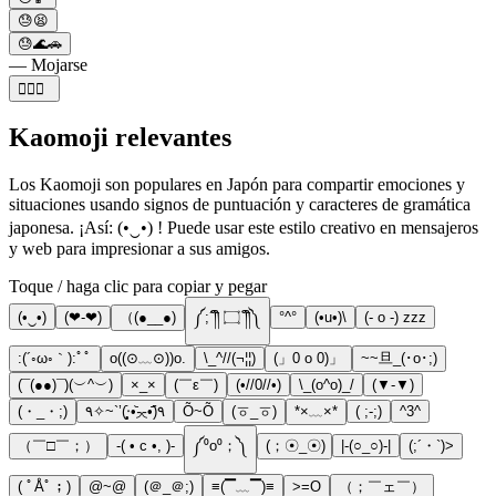
😓😫
😓🌊🚗
— Mojarse
🏋️‍♂️😓
Kaomoji relevantes
Los Kaomoji son populares en Japón para compartir emociones y
situaciones usando signos de puntuación y caracteres de gramática
japonesa. ¡Así: (•‿•) ! Puede usar este estilo creativo en mensajeros
y web para impresionar a sus amigos.
Toque / haga clic para copiar y pegar
(•‿•)
(❤-❤)
（(●__●)
༼;´༎ຶ ۝ ༎ຶ༽
°^°
(•u•)\
(- o -) zzz
:(´◦ω◦｀):ﾟﾟ
o((⊙﹏⊙))o.
\_^//(¬¦¦)
(」0 o 0)」
~~旦_(･o･;)
(¯(●●)¯)(︶^︶)
×_×
(￣ε￣)
(•//0//•)
\_(o^o)_/
(▼-▼)
(・_・;)
٩̋(•᷄◟̵◞̵•᷅‧̣̥̇)’`~✧٩
Õ~Õ
(ㆆ_ㆆ)
*×﹏×*
( ;-;)
^3^
（￣□￣；）
-( • c •, )-
༼⁰o⁰；༽
(；☉_☉)
|-(○_○)-|
(;´・`)>
( ﾟÅﾟ；)
@~@
(＠_＠;)
≡(▔﹏▔)≡
>=O
（；￣ェ￣）