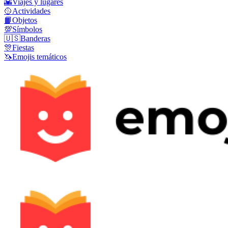
🌇
Viajes y lugares
🥎
Actividades
📙
Objetos
💯
Símbolos
🇺🇸
Banderas
🎊
Fiestas
🦄
Emojis temáticos