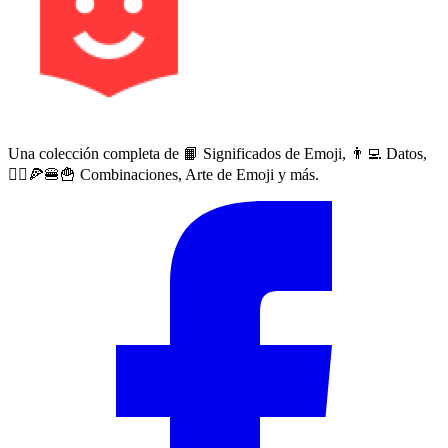
Una colección completa de 📙 Significados de Emoji, 👨‍💻 Datos,
🙅‍♀️🍕🍔🍟 Combinaciones, Arte de Emoji y más.