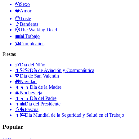
💏
Sexo
❤️
Amor
😔
Triste
🚩
Banderas
🧟
The Walking Dead
💼📊
Trabajo
🎂
Cumpleaños
Fiestas
👶
Día del Niño
👨‍🚀🚀
Día de Aviación y Cosmonáutica
💖
Día de San Valentín
🎁
Navidad
👩‍👧‍👦
Día de la Madre
🎄
Nochevieja
👨‍👧‍👦
Día del Padre
👨‍💼
Día del Presidente
🥚🐇
Pascua
👨‍🚒
Día Mundial de la Seguridad y Salud en el Trabajo
Popular