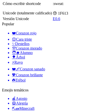
Cómo escribir shortcode
:sweat:
Unicode (totalmente calificado)
😓 1F613
Versión Unicode
E0.6
Popular
❤️
Corazon rojo
😔
Cara triste
✨
Destellos
💜
Corazon morado
🧑‍🎓
Alumno
🌳
Árbol
⚡
Rayo
❤️‍🩹
Corazon sanado
💖
Corazon brillante
☘️
Trébol
Emojis temáticos
🍎
Agosto
😄
Alegría
⛏🧱
Minecraft