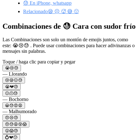
😓 En iPhone, whatsapp
Relacionado😪 ☹️ 🥵 😅 🤢
Combinaciones de 😓 Cara con sudor frío
Las Combinaciones son solo un montón de emojis juntos, como
este: 😭😢😓 . Puede usar combinaciones para hacer adivinanzas o
mensajes sin palabras.
Toque / haga clic para copiar y pegar
😭😢😓
— Llorando
😢😪😑😓
😭💔😓
😐🫠😓
— Bochorno
😀😓😡😩
— Malhumorado
😞😢😓
😞😓😩😵😱
😲😱😓
💍💔😓