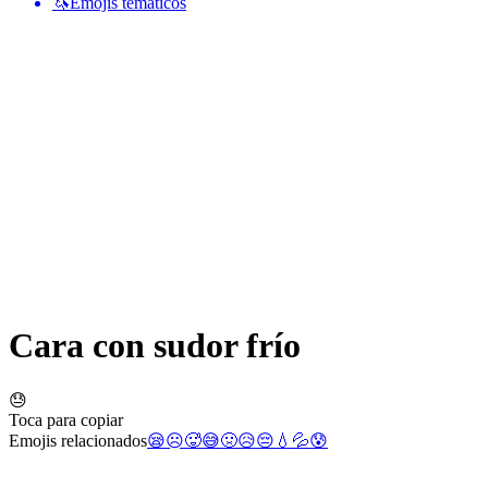
🦄
Emojis temáticos
Cara con sudor frío
😓
Toca para copiar
Emojis relacionados
😪
☹️
🥵
😅
🤢
😥
😔
💧
💦
😰