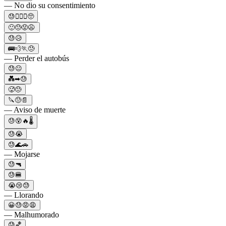
— No dio su consentimiento
😓🤦🏾‍♀️🥺
🙂😓😡😩
😓😥
🚌💨🏃😓
— Perder el autobús
😓😐
💑➡😓
🥵😓
🔪😓📄
— Aviso de muerte
😓😵🔥🌡
😓😭
😓🌊🚗
— Mojarse
😓🔫
😓🍔
😭😢😓
— Llorando
😀😓😡😩
— Malhumorado
😓🏀