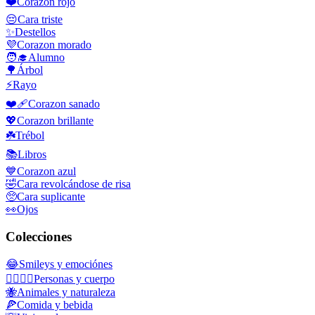
❤️
Corazon rojo
😔
Cara triste
✨
Destellos
💜
Corazon morado
🧑‍🎓
Alumno
🌳
Árbol
⚡
Rayo
❤️‍🩹
Corazon sanado
💖
Corazon brillante
☘️
Trébol
📚
Libros
💙
Corazon azul
🤣
Cara revolcándose de risa
🥺
Cara suplicante
👀
Ojos
Colecciones
😂
Smileys y emociónes
👩‍❤️‍💋‍👨
Personas y cuerpo
🐝
Animales y naturaleza
🍕
Comida y bebida