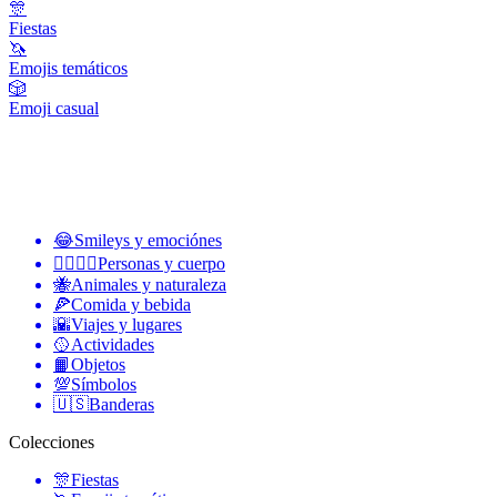
🎊
Fiestas
🦄
Emojis temáticos
🎲
Emoji casual
😂
Smileys y emociónes
👩‍❤️‍💋‍👨
Personas y cuerpo
🐝
Animales y naturaleza
🍕
Comida y bebida
🌇
Viajes y lugares
🥎
Actividades
📙
Objetos
💯
Símbolos
🇺🇸
Banderas
Colecciones
🎊
Fiestas