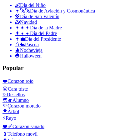
👶
Día del Niño
👨‍🚀🚀
Día de Aviación y Cosmonáutica
💖
Día de San Valentín
🎁
Navidad
👩‍👧‍👦
Día de la Madre
👨‍👧‍👦
Día del Padre
👨‍💼
Día del Presidente
🥚🐇
Pascua
🎄
Nochevieja
🎃
Halloween
Popular
❤️
Corazon rojo
😔
Cara triste
✨
Destellos
🧑‍🎓
Alumno
💜
Corazon morado
🌳
Árbol
⚡
Rayo
❤️‍🩹
Corazon sanado
📱
Teléfono movil