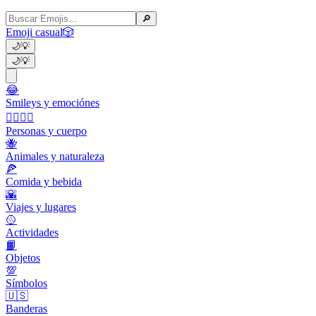
🔎
Emoji casual
🎲
🌙
💡
🌙
💡
😂
Smileys y emociónes
👩‍❤️‍💋‍👨
Personas y cuerpo
🐝
Animales y naturaleza
🍕
Comida y bebida
🌇
Viajes y lugares
🥎
Actividades
📙
Objetos
💯
Símbolos
🇺🇸
Banderas