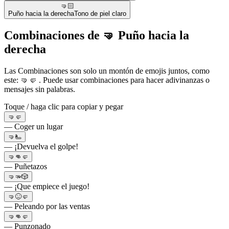
🤜🏻
Puño hacia la derecha
Tono de piel claro
Combinaciones de 🤜 Puño hacia la
derecha
Las Combinaciones son solo un montón de emojis juntos, como
este: 🤜🤛 . Puede usar combinaciones para hacer adivinanzas o
mensajes sin palabras.
Toque / haga clic para copiar y pegar
🤜🤛
— Coger un lugar
🤜🫷
— ¡Devuelva el golpe!
🤜👊🤛
— Puñetazos
🤜🫳🎲
— ¡Que empiece el juego!
🤜😖🤛
— Peleando por las ventas
🤜👊🤛
— Punzonado