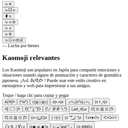
🤜👊
🤜💥🤛
🥊🤜
🤜🤛💢
🤜🤛
🤜💢
🤜😖🤛👜🛒
— Lucha por bienes
Kaomoji relevantes
Los Kaomoji son populares en Japón para compartir emociones y
situaciones usando signos de puntuación y caracteres de gramática
japonesa. ¡Así: ᕕ(ᐛ)ᕗ ! Puede usar este estilo creativo en
mensajeros y web para impresionar a sus amigos.
Toque / haga clic para copiar y pegar
ᕕ(ᐛ)ᕗ
(^w^)
c(≧◇≦c)
ง(•–•)ง
╭∩╮(o^o)╭∩╮
(ง •̀_•́)ง
ᕙ[･۝･]ᕗ
ᕦ( ͡° ͜ʖ ͡°)ᕤ
ᕦ〳 Ø Ø 〵ᕤ
(ᓄಠ_ಠ)ᓄ
ᕦ( ⊡ 益 ⊡ )ᕤ
⁦ᕦ( ⊡ 益 ⊡ )ᕤ⁩
(ง⌐□ل͜□)ง
( ○|○)
(ง ͠ ͠° ل͜ °)ง
ʕง•ᴥ•ʔง
ᕙﾉ•̀ʖ•́ﾉ୨
༼ง ͠ຈ ͟ل͜ ͠ຈ༽ง
(́ง◉◞౪◟◉‵)ง
(⋆ˋ⑉̈ˊ)൭൭⁼³₌₃
(૭ ఠ༬ఠ)૭