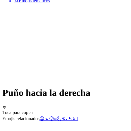
🦄
Emojis temáticos
Puño hacia la derecha
🤜
Toca para copiar
Emojis relacionados
😌
🤛
😜
✊
🌜
👊
🫸
🫱
🫯