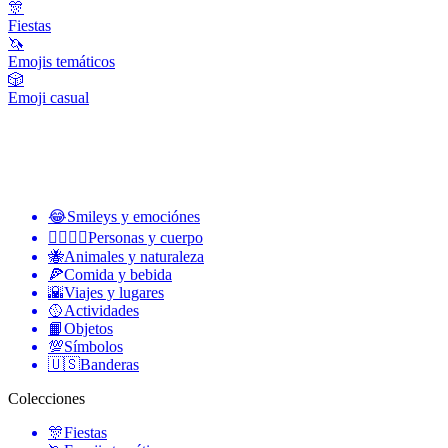
🎊
Fiestas
🦄
Emojis temáticos
🎲
Emoji casual
😂
Smileys y emociónes
👩‍❤️‍💋‍👨
Personas y cuerpo
🐝
Animales y naturaleza
🍕
Comida y bebida
🌇
Viajes y lugares
🥎
Actividades
📙
Objetos
💯
Símbolos
🇺🇸
Banderas
Colecciones
🎊
Fiestas