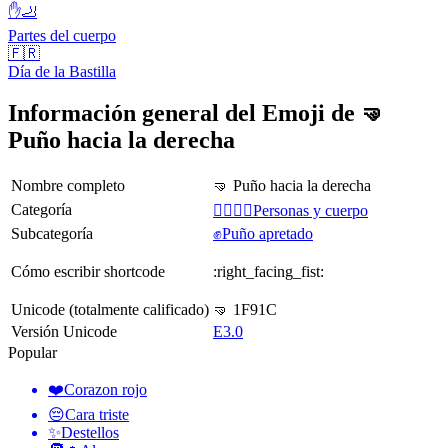
✋🦶
Partes del cuerpo
🇫🇷
Día de la Bastilla
Información general del Emoji de 🤜
Puño hacia la derecha
Nombre completo
🤜 Puño hacia la derecha
Categoría
👩‍❤️‍💋‍👨Personas y cuerpo
Subcategoría
✊Puño apretado
Cómo escribir shortcode
:right_facing_fist:
Unicode (totalmente calificado)
🤜 1F91C
Versión Unicode
E3.0
Popular
❤️
Corazon rojo
😔
Cara triste
✨
Destellos