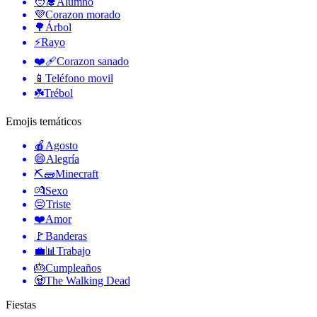
🧑‍🎓
Alumno
💜
Corazon morado
🌳
Árbol
⚡
Rayo
❤️‍🩹
Corazon sanado
📱
Teléfono movil
☘️
Trébol
Emojis temáticos
🍎
Agosto
😄
Alegría
⛏🧱
Minecraft
💏
Sexo
😔
Triste
❤️
Amor
🚩
Banderas
💼📊
Trabajo
🎂
Cumpleaños
🧟
The Walking Dead
Fiestas