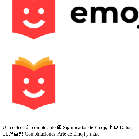
Una colección completa de 📙 Significados de Emoji, 👨‍💻 Datos,
🙅‍♀️🍕🍔🍟 Combinaciones, Arte de Emoji y más.