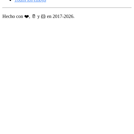
Hecho con ❤️, 🥛 y 🐹 en 2017-2026.