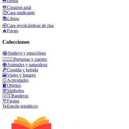
☘️
Trébol
💙
Corazon azul
🥺
Cara suplicante
📚
Libros
🤣
Cara revolcándose de risa
🔥
Fuego
Colecciones
😂
Smileys y emociónes
👩‍❤️‍💋‍👨
Personas y cuerpo
🐝
Animales y naturaleza
🍕
Comida y bebida
🌇
Viajes y lugares
🥎
Actividades
📙
Objetos
💯
Símbolos
🇺🇸
Banderas
🎊
Fiestas
🦄
Emojis temáticos