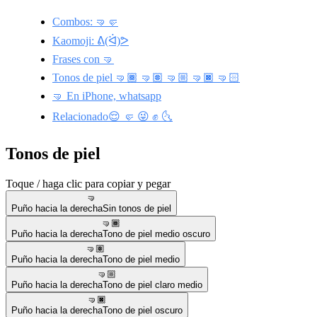
Combos: 🤜🤛
Kaomoji: ᕕ(ᐛ)ᕗ
Frases con 🤜
Tonos de piel 🤜🏾 🤜🏽 🤜🏼 🤜🏿 🤜🏻
🤜 En iPhone, whatsapp
Relacionado😌 🤛 😜 ✊ 🌜
Tonos de piel
Toque / haga clic para copiar y pegar
🤜
Puño hacia la derecha
Sin tonos de piel
🤜🏾
Puño hacia la derecha
Tono de piel medio oscuro
🤜🏽
Puño hacia la derecha
Tono de piel medio
🤜🏼
Puño hacia la derecha
Tono de piel claro medio
🤜🏿
Puño hacia la derecha
Tono de piel oscuro