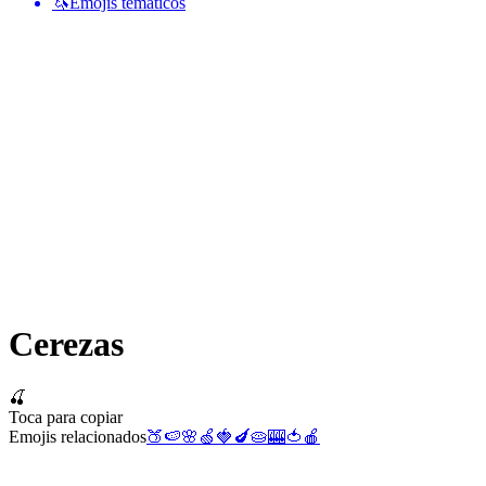
🦄
Emojis temáticos
Cerezas
🍒
Toca para copiar
Emojis relacionados
🍑
🍉
🌸
🍏
🍓
🍆
🥧
🎰
🍅
🍎