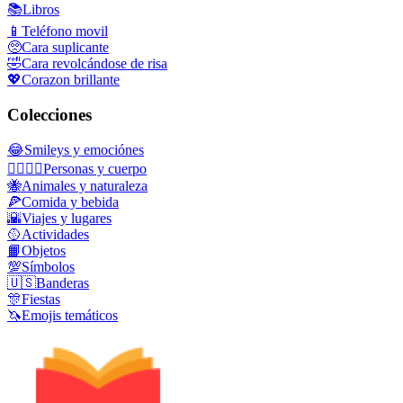
📚
Libros
📱
Teléfono movil
🥺
Cara suplicante
🤣
Cara revolcándose de risa
💖
Corazon brillante
Colecciones
😂
Smileys y emociónes
👩‍❤️‍💋‍👨
Personas y cuerpo
🐝
Animales y naturaleza
🍕
Comida y bebida
🌇
Viajes y lugares
🥎
Actividades
📙
Objetos
💯
Símbolos
🇺🇸
Banderas
🎊
Fiestas
🦄
Emojis temáticos