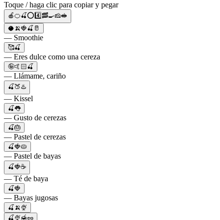
Toque / haga clic para copiar y pegar
🍎🍊🍒⭕️4️⃣🥓🍳🧀🥪
🥥🍌🍓🍒🥛
— Smoothie
🥰🍒
— Eres dulce como una cereza
🤪🤙🏻🍒
— Llámame, cariño
🍒🍑♨️
— Kissel
🍒👅
— Gusto de cerezas
🍒🎂
— Pastel de cerezas
🍒🍓🥧
— Pastel de bayas
🍒🍓☕
— Té de baya
🍒🍓
— Bayas jugosas
🍒🍌🍨
🍒🍨🍯🥜