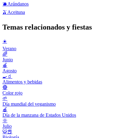
🫐
Arándanos
🫒
Aceituna
Temas relacionados y fiestas
☀️
Verano
🌈
Junio
🍎
Agosto
🍳🧃
Alimentos y bebidas
🔴
Color rojo
🌱
Día mundial del veganismo
🍎
Día de la manzana de Estados Unidos
🌞
Julio
🐯📕
Biología