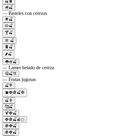
🍒🍫
🥣🍒
— Pasteles con cerezas
🌟🍒
🥧🍒
🍸🍒
🌸 🍒
🍫🍒
🌶️🍒
👅🍧🍒
— Lamer helado de cereza
🤤🍒🍑
— Frutas jugosas
🍒🍭
🫐🍓🍇🍒🧅
🍒🍦
🥰🍒
🍹🍓🍒
🍓🍇🍒🍎🍊
🍇🍓🍒
🍇🍓🍒