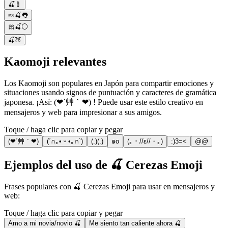
🍒🍼
🍬🍒👅
🎀🍒⚪️
🍒🍑
Kaomoji relevantes
Los Kaomoji son populares en Japón para compartir emociones y
situaciones usando signos de puntuación y caracteres de gramática
japonesa. ¡Así: (❤´艸｀❤) ! Puede usar este estilo creativo en
mensajeros y web para impresionar a sus amigos.
Toque / haga clic para copiar y pegar
(❤´艸｀❤)
(´∩｡• ᵕ •｡∩`)
(.)(.)
๑o
(｡・//ε//・｡)
:)3=<
@@
Ejemplos del uso de 🍒 Cerezas Emoji
Frases populares con 🍒 Cerezas Emoji para usar en mensajeros y
web:
Toque / haga clic para copiar y pegar
Amo a mi novia/novio 🍒
Me siento tan caliente ahora 🍒