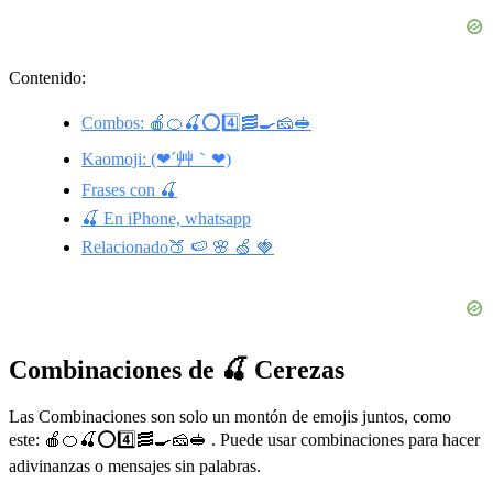
Contenido:
Combos: 🍎🍊🍒⭕️4️⃣🥓🍳🧀🥪
Kaomoji: (❤´艸｀❤)
Frases con 🍒
🍒 En iPhone, whatsapp
Relacionado🍑 🍉 🌸 🍏 🍓
Combinaciones de 🍒 Cerezas
Las Combinaciones son solo un montón de emojis juntos, como
este: 🍎🍊🍒⭕️4️⃣🥓🍳🧀🥪 . Puede usar combinaciones para hacer
adivinanzas o mensajes sin palabras.