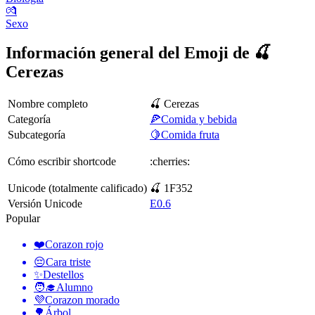
💏
Sexo
Información general del Emoji de 🍒
Cerezas
Nombre completo
🍒 Cerezas
Categoría
🍕Comida y bebida
Subcategoría
🍋Comida fruta
Cómo escribir shortcode
:cherries:
Unicode (totalmente calificado)
🍒 1F352
Versión Unicode
E0.6
Popular
❤️
Corazon rojo
😔
Cara triste
✨
Destellos
🧑‍🎓
Alumno
💜
Corazon morado
🌳
Árbol