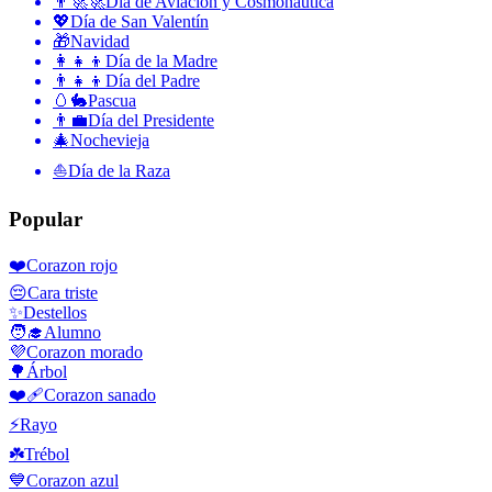
👨‍🚀🚀
Día de Aviación y Cosmonáutica
💖
Día de San Valentín
🎁
Navidad
👩‍👧‍👦
Día de la Madre
👨‍👧‍👦
Día del Padre
🥚🐇
Pascua
👨‍💼
Día del Presidente
🎄
Nochevieja
⛵️
Día de la Raza
Popular
❤️
Corazon rojo
😔
Cara triste
✨
Destellos
🧑‍🎓
Alumno
💜
Corazon morado
🌳
Árbol
❤️‍🩹
Corazon sanado
⚡
Rayo
☘️
Trébol
💙
Corazon azul