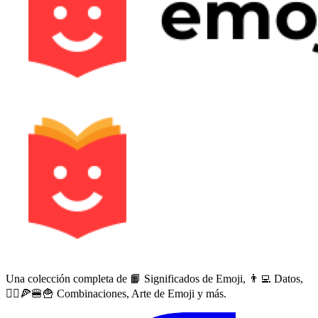
Una colección completa de 📙 Significados de Emoji, 👨‍💻 Datos,
🙅‍♀️🍕🍔🍟 Combinaciones, Arte de Emoji y más.