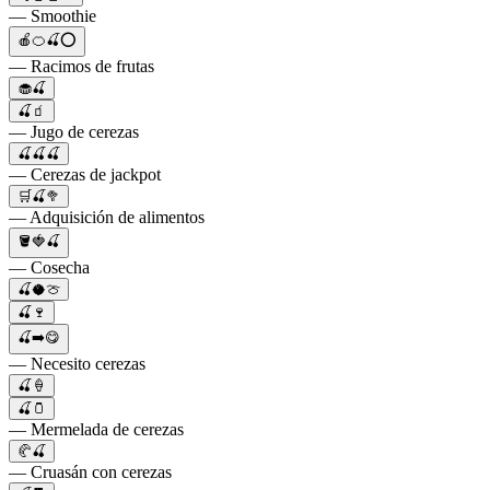
— Smoothie
🍎🍊🍒⭕️
— Racimos de frutas
🧁🍒
🍒🧃
— Jugo de cerezas
🍒🍒🍒
— Cerezas de jackpot
🛒🍒🥦
— Adquisición de alimentos
🪣🍓🍒
— Cosecha
🍒🥥🍈
🍒🍷
🍒➡️😋
— Necesito cerezas
🍒🍦
🍒🫙
— Mermelada de cerezas
🥐🍒
— Cruasán con cerezas