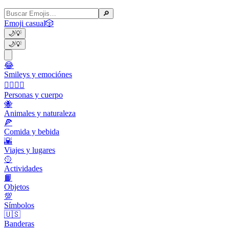
🔎
Emoji casual
🎲
🌙
💡
🌙
💡
😂
Smileys y emociónes
👩‍❤️‍💋‍👨
Personas y cuerpo
🐝
Animales y naturaleza
🍕
Comida y bebida
🌇
Viajes y lugares
🥎
Actividades
📙
Objetos
💯
Símbolos
🇺🇸
Banderas