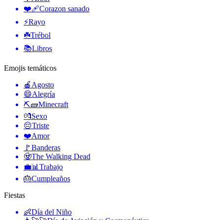
❤️‍🩹
Corazon sanado
⚡
Rayo
☘️
Trébol
📚
Libros
Emojis temáticos
🍎
Agosto
😄
Alegría
⛏🧱
Minecraft
💏
Sexo
😔
Triste
❤️
Amor
🚩
Banderas
🧟
The Walking Dead
💼📊
Trabajo
🎂
Cumpleaños
Fiestas
👶
Día del Niño