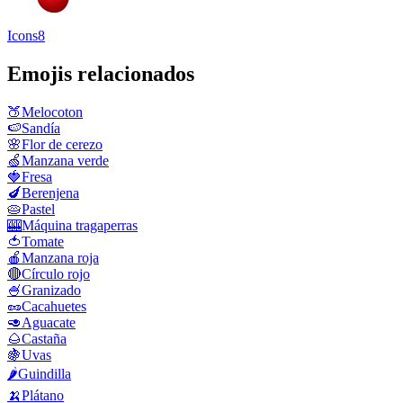
Icons8
Emojis relacionados
🍑
Melocoton
🍉
Sandía
🌸
Flor de cerezo
🍏
Manzana verde
🍓
Fresa
🍆
Berenjena
🥧
Pastel
🎰
Máquina tragaperras
🍅
Tomate
🍎
Manzana roja
🔴
Círculo rojo
🍧
Granizado
🥜
Cacahuetes
🥑
Aguacate
🌰
Castaña
🍇
Uvas
🌶️
Guindilla
🍌
Plátano