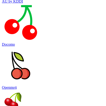
AU by KDDI
Docomo
Openmoji