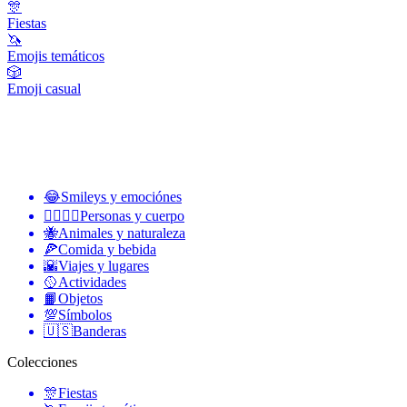
🎊
Fiestas
🦄
Emojis temáticos
🎲
Emoji casual
😂
Smileys y emociónes
👩‍❤️‍💋‍👨
Personas y cuerpo
🐝
Animales y naturaleza
🍕
Comida y bebida
🌇
Viajes y lugares
🥎
Actividades
📙
Objetos
💯
Símbolos
🇺🇸
Banderas
Colecciones
🎊
Fiestas