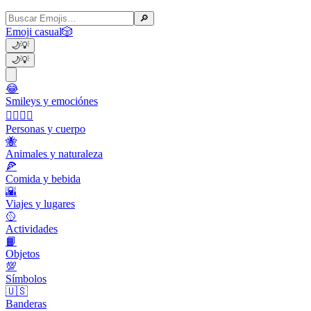
🔎
Emoji casual
🎲
🌙
💡
🌙
💡
😂
Smileys y emociónes
👩‍❤️‍💋‍👨
Personas y cuerpo
🐝
Animales y naturaleza
🍕
Comida y bebida
🌇
Viajes y lugares
🥎
Actividades
📙
Objetos
💯
Símbolos
🇺🇸
Banderas