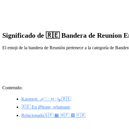
Significado de 🇷🇪 Bandera de Reunion E
El emoji de la bandera de Reunión pertenece a la categoría de Bander
Contenido:
Kaomoji: ╭(♡･ㅂ･)و/🇷🇪
🇷🇪 En iPhone, whatsapp
Relacionado🇬🇵 🏪 🇲🇫 🟪 🇫🇷