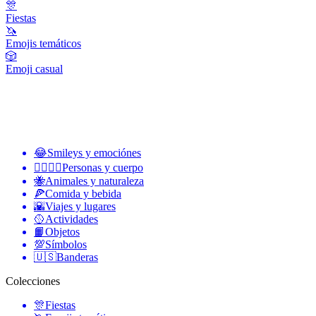
🎊
Fiestas
🦄
Emojis temáticos
🎲
Emoji casual
😂
Smileys y emociónes
👩‍❤️‍💋‍👨
Personas y cuerpo
🐝
Animales y naturaleza
🍕
Comida y bebida
🌇
Viajes y lugares
🥎
Actividades
📙
Objetos
💯
Símbolos
🇺🇸
Banderas
Colecciones
🎊
Fiestas