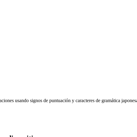
os de puntuación y caracteres de gramática japonesa. ¡Así: ╭(♡･ㅂ･)و/🇷🇪 ! Puede usar e