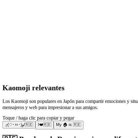
Kaomoji relevantes
Los Kaomoji son populares en Japón para compartir emociones y situaciones usando sign
mensajeros y web para impresionar a sus amigos.
Toque / haga clic para copiar y pegar
╭(♡･ㅂ･)و/🇷🇪
I❤️🇷🇪
My 🏠 is 🇷🇪