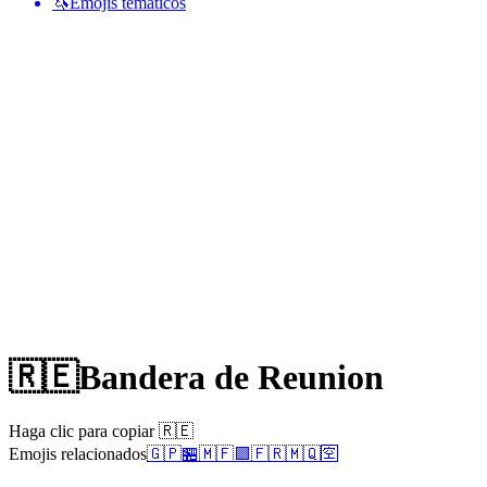
🦄
Emojis temáticos
🇷🇪
Bandera de Reunion
Haga clic para copiar 🇷🇪
Emojis relacionados
🇬🇵
🏪
🇲🇫
🟪
🇫🇷
🇲🇶
🈳