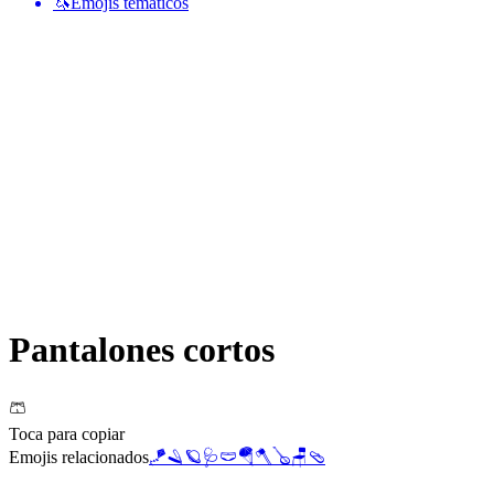
🦄
Emojis temáticos
Pantalones cortos
🩳
Toca para copiar
Emojis relacionados
🪁
🪒
🪐
🩺
🩲
🪂
🪓
🪕
🪑
🩴