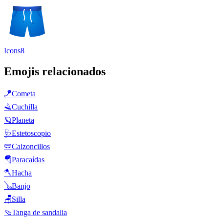
Icons8
Emojis relacionados
🪁
Cometa
🪒
Cuchilla
🪐
Planeta
🩺
Estetoscopio
🩲
Calzoncillos
🪂
Paracaídas
🪓
Hacha
🪕
Banjo
🪑
Silla
🩴
Tanga de sandalia