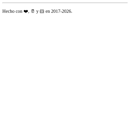
Hecho con ❤️, 🥛 y 🐹 en 2017-2026.