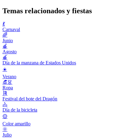
Temas relacionados y fiestas
💃
Carnaval
🌈
Junio
🍎
Agosto
🍎
Día de la manzana de Estados Unidos
☀️
Verano
👒👗
Ropa
🎏
Festival del bote del Dragón
🚴
Día de la bicicleta
🟡
Color amarillo
🌞
Julio