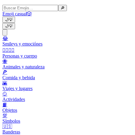
🔎
Emoji casual
🎲
🌙
💡
🌙
💡
😂
Smileys y emociónes
👩‍❤️‍💋‍👨
Personas y cuerpo
🐝
Animales y naturaleza
🍕
Comida y bebida
🌇
Viajes y lugares
🥎
Actividades
📙
Objetos
💯
Símbolos
🇺🇸
Banderas