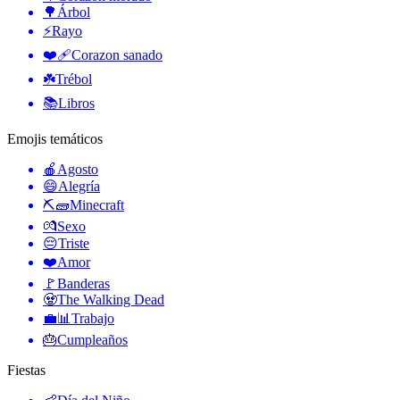
🌳
Árbol
⚡
Rayo
❤️‍🩹
Corazon sanado
☘️
Trébol
📚
Libros
Emojis temáticos
🍎
Agosto
😄
Alegría
⛏🧱
Minecraft
💏
Sexo
😔
Triste
❤️
Amor
🚩
Banderas
🧟
The Walking Dead
💼📊
Trabajo
🎂
Cumpleaños
Fiestas