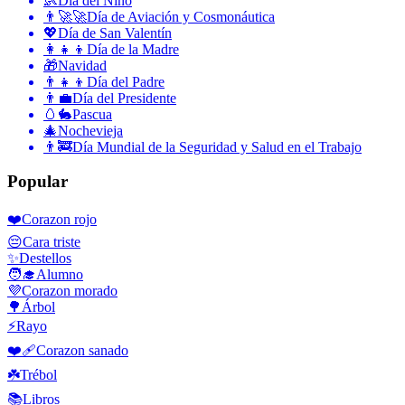
👶
Día del Niño
👨‍🚀🚀
Día de Aviación y Cosmonáutica
💖
Día de San Valentín
👩‍👧‍👦
Día de la Madre
🎁
Navidad
👨‍👧‍👦
Día del Padre
👨‍💼
Día del Presidente
🥚🐇
Pascua
🎄
Nochevieja
👨‍🚒
Día Mundial de la Seguridad y Salud en el Trabajo
Popular
❤️
Corazon rojo
😔
Cara triste
✨
Destellos
🧑‍🎓
Alumno
💜
Corazon morado
🌳
Árbol
⚡
Rayo
❤️‍🩹
Corazon sanado
☘️
Trébol
📚
Libros