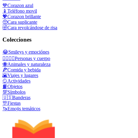
💙
Corazon azul
📱
Teléfono movil
💖
Corazon brillante
🥺
Cara suplicante
🤣
Cara revolcándose de risa
Colecciones
😂
Smileys y emociónes
👩‍❤️‍💋‍👨
Personas y cuerpo
🐝
Animales y naturaleza
🍕
Comida y bebida
🌇
Viajes y lugares
🥎
Actividades
📙
Objetos
💯
Símbolos
🇺🇸
Banderas
🎊
Fiestas
🦄
Emojis temáticos