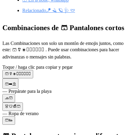
Relacionado🪁 🪒 🪐 🩺 🩲
Combinaciones de 🩳 Pantalones cortos
Las Combinaciones son solo un montón de emojis juntos, como
este: 🩳👙☀️👩🏼‍❤️‍💋‍👨🏾 . Puede usar combinaciones para hacer
adivinanzas o mensajes sin palabras.
Toque / haga clic para copiar y pegar
🩳👙☀️👩🏼‍❤️‍💋‍👨🏾
🩳➡️⛱️
— Prepárate para la playa
🧢🩳
👗👕👒🩳
— Ropa de verano
🩳👟