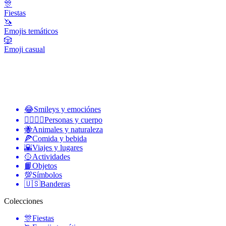
🎊
Fiestas
🦄
Emojis temáticos
🎲
Emoji casual
😂
Smileys y emociónes
👩‍❤️‍💋‍👨
Personas y cuerpo
🐝
Animales y naturaleza
🍕
Comida y bebida
🌇
Viajes y lugares
🥎
Actividades
📙
Objetos
💯
Símbolos
🇺🇸
Banderas
Colecciones
🎊
Fiestas