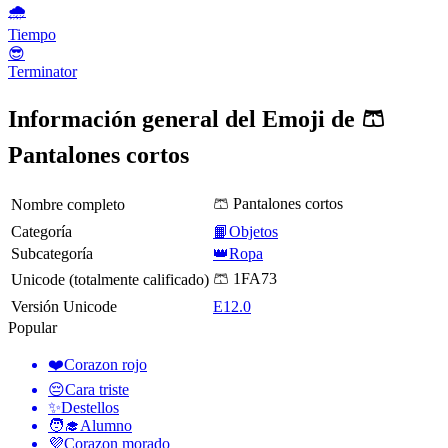
🌧
Tiempo
😎
Terminator
Información general del Emoji de 🩳
Pantalones cortos
🩳 Pantalones cortos
Nombre completo
Categoría
📙Objetos
Subcategoría
👑Ropa
🩳 1FA73
Unicode (totalmente calificado)
Versión Unicode
E12.0
Popular
❤️
Corazon rojo
😔
Cara triste
✨
Destellos
🧑‍🎓
Alumno
💜
Corazon morado