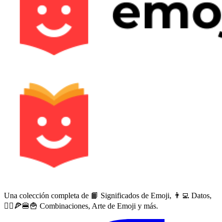
Una colección completa de 📙 Significados de Emoji, 👨‍💻 Datos,
🙅‍♀️🍕🍔🍟 Combinaciones, Arte de Emoji y más.