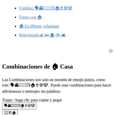
Combos: 🗣👻👱🏻‍♀️📺🏠🚪💀🤡
Frases con 🏠
🏠 En iPhone, whatsapp
Relacionado🚽 🛏️ 🏚️ 🚲 🛋️
Combinaciones de 🏠 Casa
Las Combinaciones son solo un montón de emojis juntos, como
este: 🗣👻👱🏻‍♀️📺🏠🚪💀🤡 . Puede usar combinaciones para hacer
adivinanzas o mensajes sin palabras.
Toque / haga clic para copiar y pegar
🗣👻👱🏻‍♀️📺🏠🚪💀🤡
👷‍♂️🏗️🏠