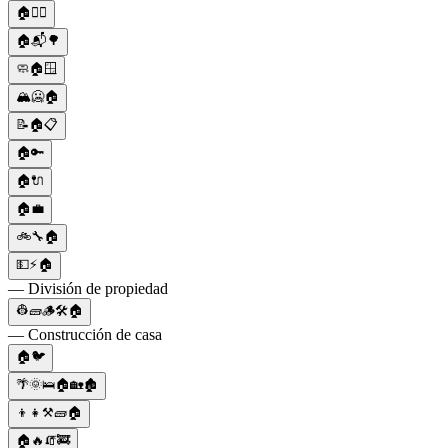
🏠🏋️‍♀️
🏠📬🌳
🧼🏠🪟
🏔️🥶🏠
📝🏠📋
🏠🔑
🏠🔌
🏠💼
🚲🔧🏠
💵⚡🏠
— División de propiedad
👷🧱🪵🛠🏠
— Construcción de casa
🏠🐦
🌴🌞🛌🏠🏡🏚
👦👧⚒️🧱🏠
🏠🔥🧯🚒