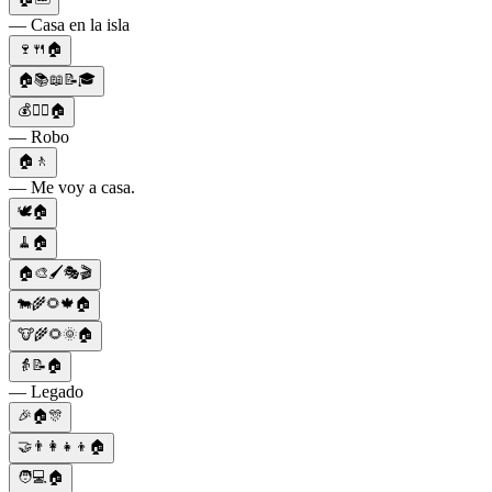
— Casa en la isla
🍷🍴🏠
🏠📚📖📝🎓
💰🏃‍♂️🏠
— Robo
🏠🚶
— Me voy a casa.
🕊️🏠
🧹🏠
🏠🎨🖌️🎭🎬
🐄🌾🌻🍁🏠
🐮🌾🌻🌞🏠
👵📝🏠
— Legado
🎉🏠🎊
🤝👨‍👩‍👧‍👦🏠
🧑💻🏠