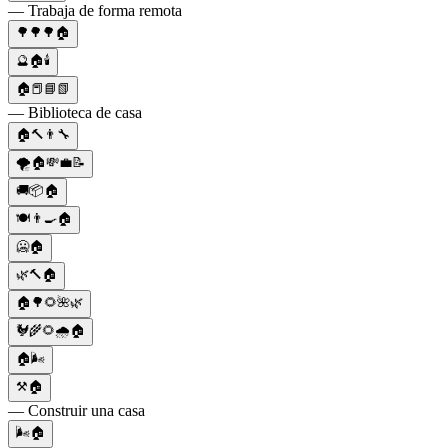
— Trabaja de forma remota
🌳🌳🌳🏠
🔮🏠🕯
🏠📕📘📗
— Biblioteca de casa
🏠🔨👨‍🔧
🌪️🏠💸💼📝
🚚📦🏠
🍽️👨‍🍳🏠
🥶🏠
🌿🔨🏠
🏠🌳🌻🌺🌿
🐓🌾🌻🌧️🏠
🏠🌬️
⚒️🏠
— Construir una casa
🌬️🏠