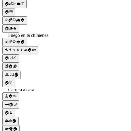
🏠💰📈💼👔
🏠👋
🐴🌾🌻🌧️🏠
🏠🪵🔥
— Fuego en la chimenea
🐷🌾🌻🌧️🏠
🛬👨‍👩‍👧‍👦🚗🏠🏡
🏠📐📏
🎁🏠🎁
👩‍❤️‍💋‍👨🏠
🏠🏃
— Carrera a casa
🧹🏠🧼
🛏️🏠🌙
🏠🧹
🏔️❄️🏠
🏡🏘🏠