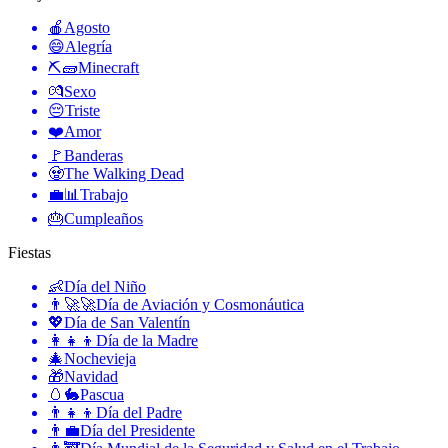
🍎
Agosto
😄
Alegría
⛏🧱
Minecraft
💏
Sexo
😔
Triste
❤️
Amor
🚩
Banderas
🧟
The Walking Dead
💼📊
Trabajo
🎂
Cumpleaños
Fiestas
👶
Día del Niño
👨‍🚀🚀
Día de Aviación y Cosmonáutica
💖
Día de San Valentín
👩‍👧‍👦
Día de la Madre
🎄
Nochevieja
🎁
Navidad
🥚🐇
Pascua
👨‍👧‍👦
Día del Padre
👨‍💼
Día del Presidente