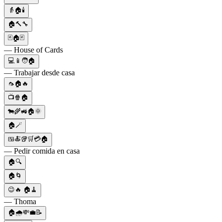
👵🏠🕯
🏠🔨🔧
🃏🏠🃏
— House of Cards
💻📱🧑🏠
— Trabajar desde casa
🦟🏠🔥
📺🍿🏠
🐄🌾🚜🏠🌞
🏠🪄
🍱🍝🥡🛒💳🏠
— Pedir comida en casa
🏠🔍
🏠🌀
😉🔥 🏠🧹
— Thoma
🏠🌧️💸💼📝