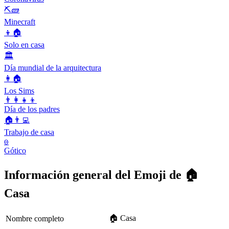
⛏🧱
Minecraft
👦🏠
Solo en casa
🏛
Día mundial de la arquitectura
👩🏠
Los Sims
👨‍👩‍👧‍👦
Día de los padres
🏠👨‍💻
Trabajo de casa
𐍈
Gótico
Información general del Emoji de 🏠
Casa
🏠 Casa
Nombre completo