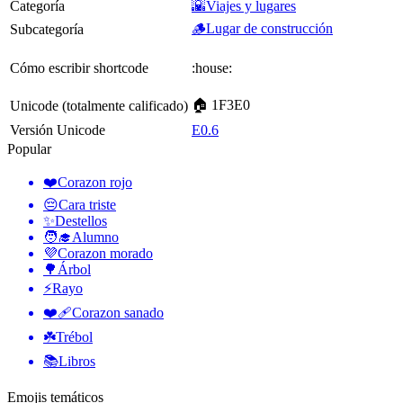
Categoría
🌇Viajes y lugares
🪵Lugar de construcción
Subcategoría
Cómo escribir shortcode
:house:
🏠 1F3E0
Unicode (totalmente calificado)
Versión Unicode
E0.6
Popular
❤️
Corazon rojo
😔
Cara triste
✨
Destellos
🧑‍🎓
Alumno
💜
Corazon morado
🌳
Árbol
⚡
Rayo
❤️‍🩹
Corazon sanado
☘️
Trébol
📚
Libros
Emojis temáticos