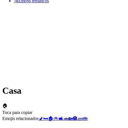
🦄
Emojis temáticos
Casa
🏠
Toca para copiar
Emojis relacionados
🚽
🛏️
🏚️
🚲
🛋️
🚗
🏡
🏣
🧱
👪