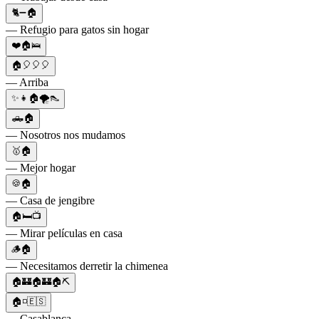
🐈➖🏠
— Refugio para gatos sin hogar
❤️🏠🛌
🏠🎈🎈🎈
— Arriba
✨👧🏠🌪👠
🛻🏠
— Nosotros nos mudamos
🥇🏠
— Mejor hogar
🍪🏠
— Casa de jengibre
🏠🛏📺
— Mirar películas en casa
🪵🏠
— Necesitamos derretir la chimenea
🏠🏰🏠🏰🏠⛏️
🏠◽🇪🇸
— Casablanca