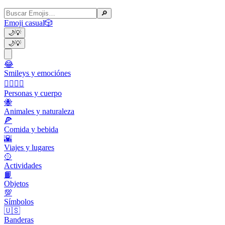
🔎
Emoji casual
🎲
🌙
💡
🌙
💡
😂
Smileys y emociónes
👩‍❤️‍💋‍👨
Personas y cuerpo
🐝
Animales y naturaleza
🍕
Comida y bebida
🌇
Viajes y lugares
🥎
Actividades
📙
Objetos
💯
Símbolos
🇺🇸
Banderas