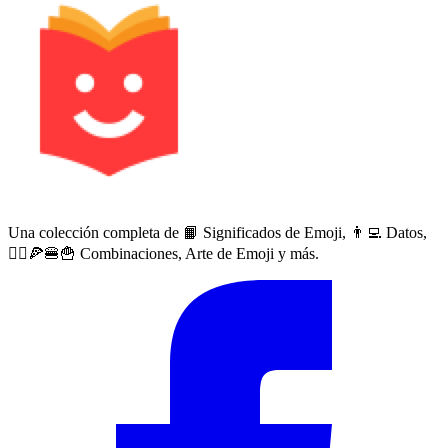
Una colección completa de 📙 Significados de Emoji, 👨‍💻 Datos,
🙅‍♀️🍕🍔🍟 Combinaciones, Arte de Emoji y más.