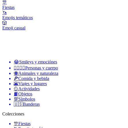
🎊
Fiestas
🦄
Emojis temáticos
🎲
Emoji casual
😂
Smileys y emociónes
👩‍❤️‍💋‍👨
Personas y cuerpo
🐝
Animales y naturaleza
🍕
Comida y bebida
🌇
Viajes y lugares
🥎
Actividades
📙
Objetos
💯
Símbolos
🇺🇸
Banderas
Colecciones
🎊
Fiestas