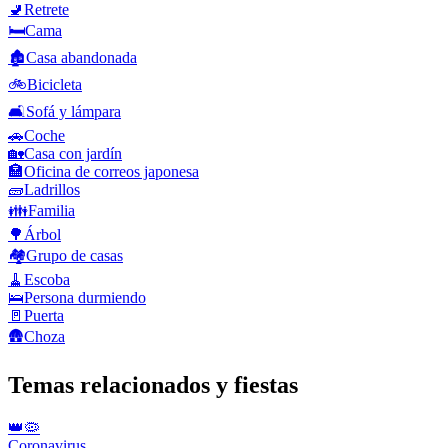
🚽
Retrete
🛏️
Cama
🏚️
Casa abandonada
🚲
Bicicleta
🛋️
Sofá y lámpara
🚗
Coche
🏡
Casa con jardín
🏣
Oficina de correos japonesa
🧱
Ladrillos
👪
Familia
🌳
Árbol
🏘️
Grupo de casas
🧹
Escoba
🛌
Persona durmiendo
🚪
Puerta
🛖
Choza
Temas relacionados y fiestas
👑🦠
Coronavirus