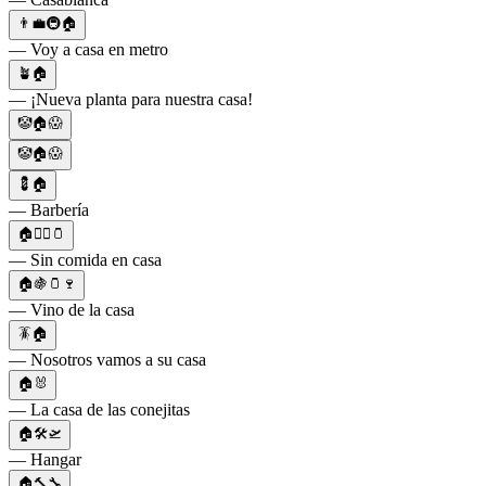
👨‍💼🚇🏠
— Voy a casa en metro
🪴🏠
— ¡Nueva planta para nuestra casa!
🤡🏠😱
🤡🏠😱
💈🏠
— Barbería
🏠🙅‍♂️🫙
— Sin comida en casa
🏠🍇🫙🍷
— Vino de la casa
🪳🏠
— Nosotros vamos a su casa
🏠🐰
— La casa de las conejitas
🏠🛠🛫
— Hangar
🏠🔨🔧