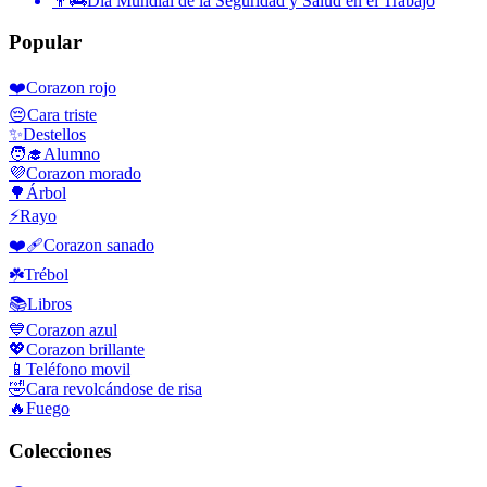
👨‍🚒
Día Mundial de la Seguridad y Salud en el Trabajo
Popular
❤️
Corazon rojo
😔
Cara triste
✨
Destellos
🧑‍🎓
Alumno
💜
Corazon morado
🌳
Árbol
⚡
Rayo
❤️‍🩹
Corazon sanado
☘️
Trébol
📚
Libros
💙
Corazon azul
💖
Corazon brillante
📱
Teléfono movil
🤣
Cara revolcándose de risa
🔥
Fuego
Colecciones