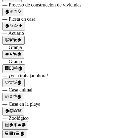
— Proceso de construcción de viviendas
🏠🎉🎊🎈
— Fiesta en casa
🏠💦🐟🐠
— Acuario
🐷🐮🐔🏠
— Granja
🐖🐐🐂🏠
— Granja
🏢🏃‍♂️💨🏠
— ¡Ve a trabajar ahora!
🐶🐵🐻🏠
— Casa animal
🐚👙🌴🏠
— Casa en la playa
🏠🦁🐯🐼
— Zoológico
🙌🏠🕸🦇👻
💻🏢❓💻🏠