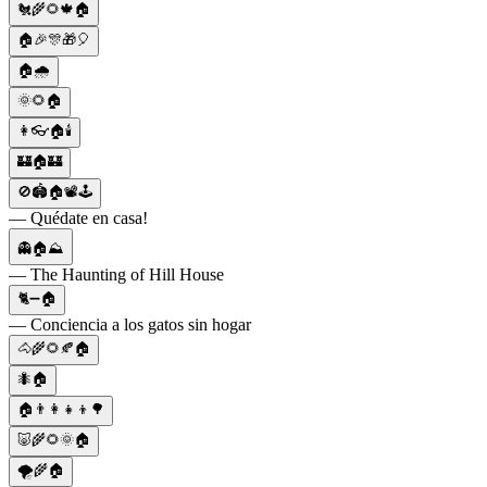
🐔🌾🌻🍁🏠
🏠🎉🎊🎁🎈
🏠🌧️
🌞🌻🏠
👩👓🏠🕯
🏰🏠🏰
🚫🏟🏠📽🕹
— Quédate en casa!
👻🏠⛰
— The Haunting of Hill House
🐈➖🏠
— Conciencia a los gatos sin hogar
🐴🌾🌻🍂🏠
🐜🏠
🏠👨‍👩‍👧‍👦🌳
🐷🌾🌻🌞🏠
🌪️🌾🏠