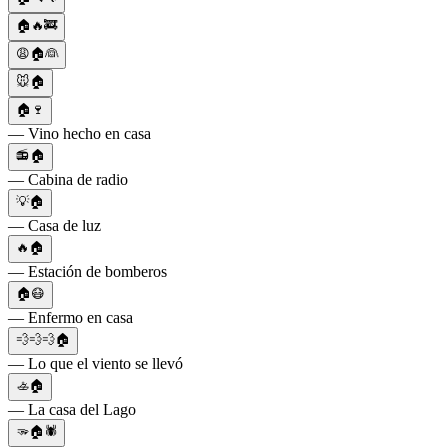
🏠🔥🚒
😩🏠👰
🐭🏠
🏠🍷
— Vino hecho en casa
📻🏠
— Cabina de radio
💡🏠
— Casa de luz
🔥🏠
— Estación de bomberos
🏠😷
— Enfermo en casa
💨💨💨🏠
— Lo que el viento se llevó
🚣🏠
— La casa del Lago
🫳🏠🕷