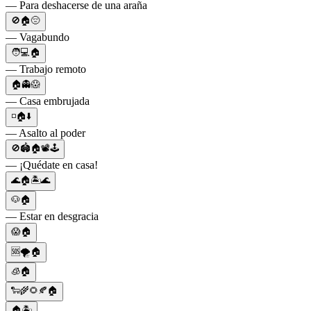
— Para deshacerse de una araña
🚫🏠😔
— Vagabundo
🧑💻🏠
— Trabajo remoto
🏠👻😱
— Casa embrujada
◽🏠⬇️
— Asalto al poder
🚫🏟🏠📽🕹
— ¡Quédate en casa!
🌊🏠🏝🌊
🐶🏠
— Estar en desgracia
😱🏠
🆘🌪️🏠
🧊🏠
🐑🌾🌻🍂🏠
🏠🏝