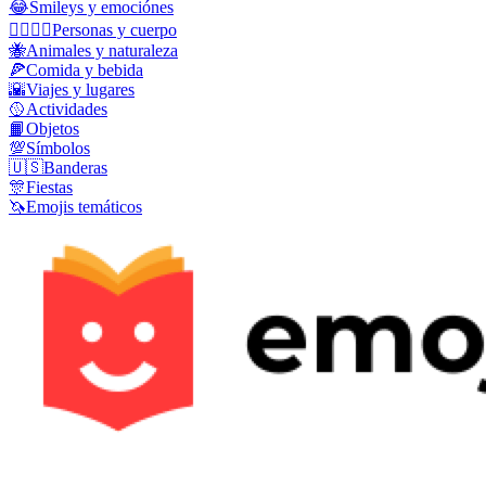
😂
Smileys y emociónes
👩‍❤️‍💋‍👨
Personas y cuerpo
🐝
Animales y naturaleza
🍕
Comida y bebida
🌇
Viajes y lugares
🥎
Actividades
📙
Objetos
💯
Símbolos
🇺🇸
Banderas
🎊
Fiestas
🦄
Emojis temáticos