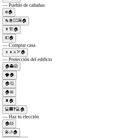
— Pueblo de cabañas
❄️🏠
🛬🛅🚶‍♂️🚕🏠
👩🏗🏠
💵🏠
— Comprar casa
👦👧⚔️🏹🏠
— Protección del edificio
🏠👻😱
🌪️🏠
🏠🤔
🏠📅
🌲🏠
💻🏢❓💻🏠
— Haz tu elección
🏠🐹
🎤🎶🏠