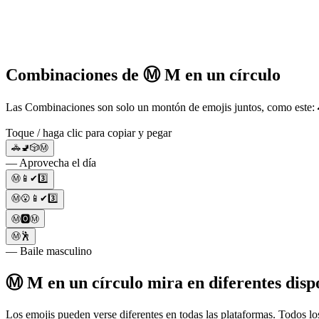
Combinaciones de Ⓜ️ M en un círculo
Las Combinaciones son solo un montón de emojis juntos, como este: 
Toque / haga clic para copiar y pegar
🚓🚽🎲Ⓜ️
— Aprovecha el día
Ⓜ️📱✔3️⃣
Ⓜ️😮📱✔3️⃣
Ⓜ️🅾️Ⓜ️
Ⓜ️🕺
— Baile masculino
Ⓜ️ M en un círculo mira en diferentes dispo
Los emojis pueden verse diferentes en todas las plataformas. Todos los