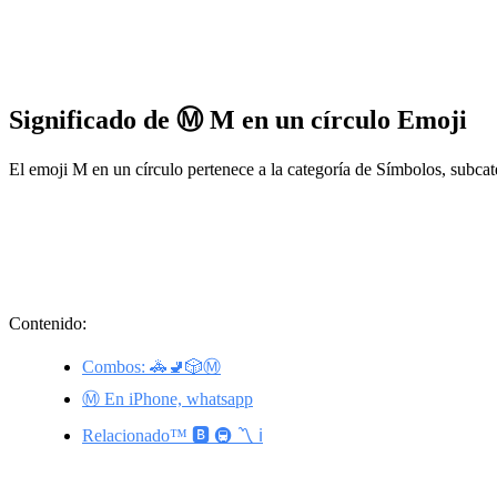
Significado de Ⓜ️ M en un círculo Emoji
El emoji M en un círculo pertenece a la categoría de Símbolos, subca
Contenido:
Combos: 🚓🚽🎲Ⓜ️
Ⓜ️ En iPhone, whatsapp
Relacionado™️ 🅱️ 🚇 〽️ ℹ️