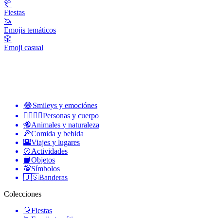
🎊
Fiestas
🦄
Emojis temáticos
🎲
Emoji casual
😂
Smileys y emociónes
👩‍❤️‍💋‍👨
Personas y cuerpo
🐝
Animales y naturaleza
🍕
Comida y bebida
🌇
Viajes y lugares
🥎
Actividades
📙
Objetos
💯
Símbolos
🇺🇸
Banderas
Colecciones
🎊
Fiestas