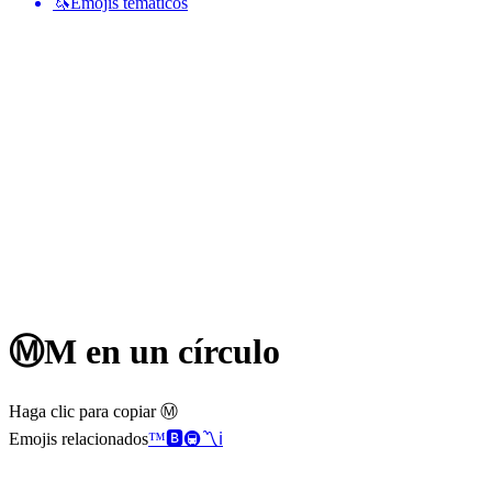
🦄
Emojis temáticos
Ⓜ️
M en un círculo
Haga clic para copiar Ⓜ️
Emojis relacionados
™️
🅱️
🚇
〽️
ℹ️