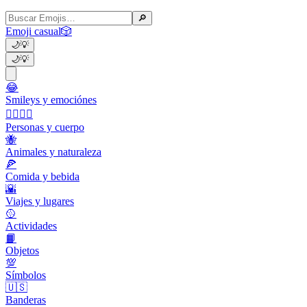
🔎
Emoji casual
🎲
🌙
💡
🌙
💡
😂
Smileys y emociónes
👩‍❤️‍💋‍👨
Personas y cuerpo
🐝
Animales y naturaleza
🍕
Comida y bebida
🌇
Viajes y lugares
🥎
Actividades
📙
Objetos
💯
Símbolos
🇺🇸
Banderas