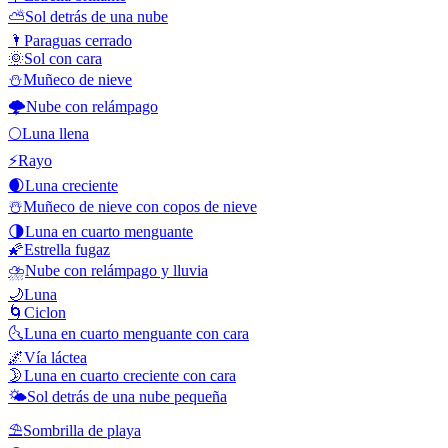
⛅
Sol detrás de una nube
🌂
Paraguas cerrado
🌞
Sol con cara
⛄
Muñeco de nieve
🌩️
Nube con relámpago
🌕
Luna llena
⚡
Rayo
🌒
Luna creciente
☃️
Muñeco de nieve con copos de nieve
🌗
Luna en cuarto menguante
🌠
Estrella fugaz
⛈️
Nube con relámpago y lluvia
🌙
Luna
🌀
Ciclon
🌜
Luna en cuarto menguante con cara
🌌
Vía láctea
🌛
Luna en cuarto creciente con cara
🌤️
Sol detrás de una nube pequeña
⛱️
Sombrilla de playa