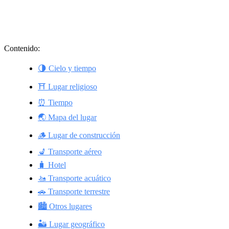
Contenido:
🌗 Cielo y tiempo
⛩️ Lugar religioso
⏰ Tiempo
🌏 Mapa del lugar
🪵 Lugar de construcción
💺 Transporte aéreo
🧳 Hotel
🚤 Transporte acuático
🚗 Transporte terrestre
🏙️ Otros lugares
🏜️ Lugar geográfico