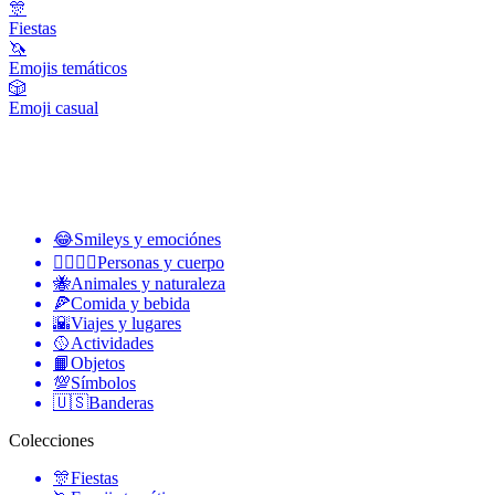
🎊
Fiestas
🦄
Emojis temáticos
🎲
Emoji casual
😂
Smileys y emociónes
👩‍❤️‍💋‍👨
Personas y cuerpo
🐝
Animales y naturaleza
🍕
Comida y bebida
🌇
Viajes y lugares
🥎
Actividades
📙
Objetos
💯
Símbolos
🇺🇸
Banderas
Colecciones
🎊
Fiestas