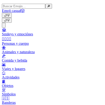
🔎
Emoji casual
🎲
🌙
💡
🌙
💡
😂
Smileys y emociónes
👩‍❤️‍💋‍👨
Personas y cuerpo
🐝
Animales y naturaleza
🍕
Comida y bebida
🌇
Viajes y lugares
🥎
Actividades
📙
Objetos
💯
Símbolos
🇺🇸
Banderas