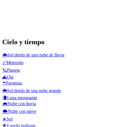
Cielo y tiempo
🌦️
Sol detrás de una nube de lluvia
☄️
Meteorito
🪐
Planeta
🌊
Ola
☂️
Paraguas
🌥️
Sol detrás de una nube grande
🌘
Luna menguante
🌧️
Nube con lluvia
🌨️
Nube con nieve
☀️
Sol
🌟
Estrella brillante