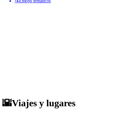
🦄
Emojis temáticos
🌇
Viajes y lugares