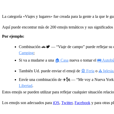
La categoría «Viajes y lugares» fue creada para la gente a la que le g
Aquí puede encontrar más de 200 emojis temáticos y sus significados 
Por ejemplo:
Combinación
🚗🏕
— “Viaje de campo” puede reflejar su d
Camping
;
Si va a mudarse a una
🏠 Casa
nueva o tomar el
🚌 Autobú
También Ud. puede enviar el emoji de
🎡 Feria
o
⛪ Iglesia
Envíe una combinación de
✈️🗽
— “Me voy a Nueva York” p
Libertad
.
Estos emojis se pueden utilizar para reflejar cualquier situación relac
Los emojis son adecuados para
iOS
,
Twitter
,
Facebook
y para otras p