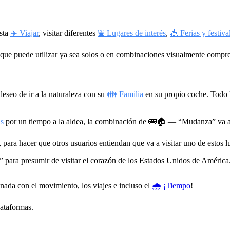
usta
✈️ Viajar
, visitar diferentes
⛲ Lugares de interés
,
🎪 Ferias y festiva
que puede utilizar ya sea solos o en combinaciones visualmente compre
eseo de ir a la naturaleza con su
👪 Familia
en su propio coche. Todo 
s
por un tiempo a la aldea, la combinación de
🚌🏠
— “Mudanza” va a 
, para hacer que otros usuarios entiendan que va a visitar uno de estos l
ara presumir de visitar el corazón de los Estados Unidos de América
ionada con el movimiento, los viajes e incluso el
🌧 ¡Tiempo
!
lataformas.