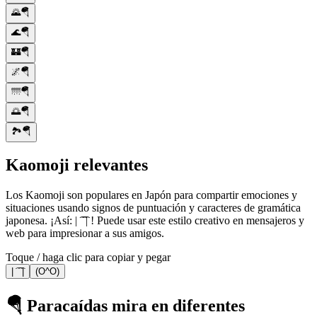
🌄🪂
🌊🪂
🏰🪂
🌌🪂
🌁🪂
🌅🪂
🏞️🪂
Kaomoji relevantes
Los Kaomoji son populares en Japón para compartir emociones y
situaciones usando signos de puntuación y caracteres de gramática
japonesa. ¡Así: | ͡ ͡ | ! Puede usar este estilo creativo en mensajeros y
web para impresionar a sus amigos.
Toque / haga clic para copiar y pegar
| ͡ ͡ |
(О^О)
🪂 Paracaídas mira en diferentes