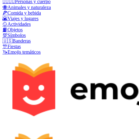
👩‍❤️‍💋‍👨
Personas y cuerpo
🐝
Animales y naturaleza
🍕
Comida y bebida
🌇
Viajes y lugares
🥎
Actividades
📙
Objetos
💯
Símbolos
🇺🇸
Banderas
🎊
Fiestas
🦄
Emojis temáticos