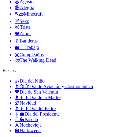
🍎
Agosto
😄
Alegría
⛏🧱
Minecraft
💏
Sexo
😔
Triste
❤️
Amor
🚩
Banderas
💼📊
Trabajo
🎂
Cumpleaños
🧟
The Walking Dead
Fiestas
👶
Día del Niño
👨‍🚀🚀
Día de Aviación y Cosmonáutica
💖
Día de San Valentín
👩‍👧‍👦
Día de la Madre
🎁
Navidad
👨‍👧‍👦
Día del Padre
👨‍💼
Día del Presidente
🥚🐇
Pascua
🎄
Nochevieja
🎃
Halloween