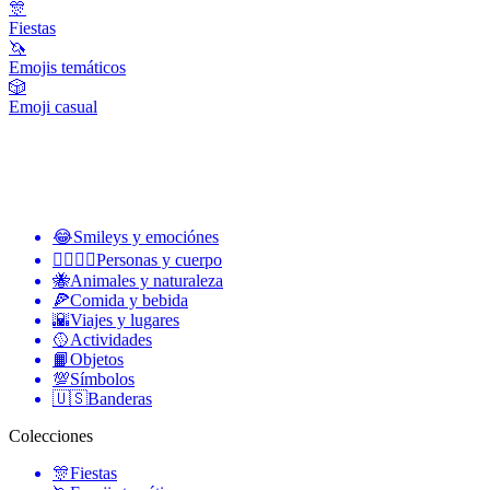
🎊
Fiestas
🦄
Emojis temáticos
🎲
Emoji casual
😂
Smileys y emociónes
👩‍❤️‍💋‍👨
Personas y cuerpo
🐝
Animales y naturaleza
🍕
Comida y bebida
🌇
Viajes y lugares
🥎
Actividades
📙
Objetos
💯
Símbolos
🇺🇸
Banderas
Colecciones
🎊
Fiestas