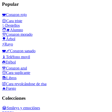
Popular
❤️
Corazon rojo
😔
Cara triste
✨
Destellos
🧑‍🎓
Alumno
💜
Corazon morado
🌳
Árbol
⚡
Rayo
❤️‍🩹
Corazon sanado
📱
Teléfono movil
☘️
Trébol
💙
Corazon azul
🥺
Cara suplicante
📚
Libros
🤣
Cara revolcándose de risa
🔥
Fuego
Colecciones
😂
Smileys y emociónes