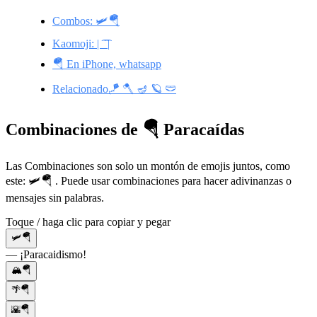
Combos: 🛩️🪂
Kaomoji: | ͡ ͡ |
🪂 En iPhone, whatsapp
Relacionado🪁 🪓 🪔 🪐 🩲
Combinaciones de 🪂 Paracaídas
Las Combinaciones son solo un montón de emojis juntos, como
este: 🛩️🪂 . Puede usar combinaciones para hacer adivinanzas o
mensajes sin palabras.
Toque / haga clic para copiar y pegar
🛩️🪂
— ¡Paracaidismo!
🏔️🪂
🌴🪂
🌇🪂