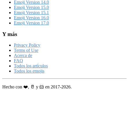
Emoji Version 14.0
Emoji Version 15.0
Emoji Version 15.1
Emoji Version 16.0
Emoji Version 17.0
Y más
Privacy Policy
Terms of Use
Acerca de
FAQ
Todos los artículos
Todos los emojis
Hecho con ❤️, 🥛 y 🐹 en 2017-2026.