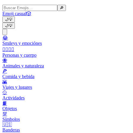
🔎
Emoji casual
🎲
🌙
💡
🌙
💡
😂
Smileys y emociónes
👩‍❤️‍💋‍👨
Personas y cuerpo
🐝
Animales y naturaleza
🍕
Comida y bebida
🌇
Viajes y lugares
🥎
Actividades
📙
Objetos
💯
Símbolos
🇺🇸
Banderas