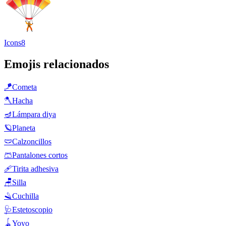
Icons8
Emojis relacionados
🪁
Cometa
🪓
Hacha
🪔
Lámpara diya
🪐
Planeta
🩲
Calzoncillos
🩳
Pantalones cortos
🩹
Tirita adhesiva
🪑
Silla
🪒
Cuchilla
🩺
Estetoscopio
🪀
Yoyo