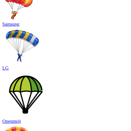
Samsung
LG
Openmoji