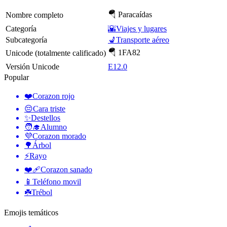
🪂 Paracaídas
Nombre completo
Categoría
🌇Viajes y lugares
Subcategoría
💺Transporte aéreo
🪂 1FA82
Unicode (totalmente calificado)
Versión Unicode
E12.0
Popular
❤️
Corazon rojo
😔
Cara triste
✨
Destellos
🧑‍🎓
Alumno
💜
Corazon morado
🌳
Árbol
⚡
Rayo
❤️‍🩹
Corazon sanado
📱
Teléfono movil
☘️
Trébol
Emojis temáticos