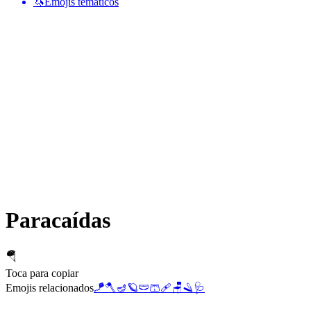
🦄
Emojis temáticos
Paracaídas
🪂
Toca para copiar
Emojis relacionados
🪁
🪓
🪔
🪐
🩲
🩳
🩹
🪑
🪒
🩺