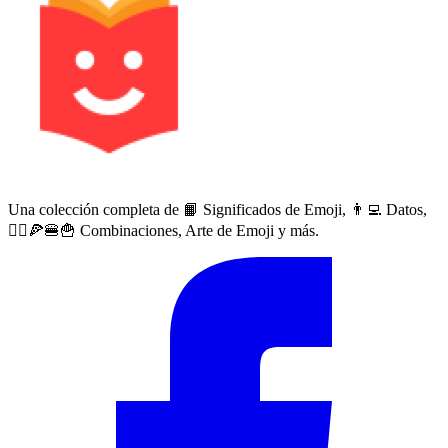
Una colección completa de 📙 Significados de Emoji, 👨‍💻 Datos,
🙅‍♀️🍕🍔🍟 Combinaciones, Arte de Emoji y más.