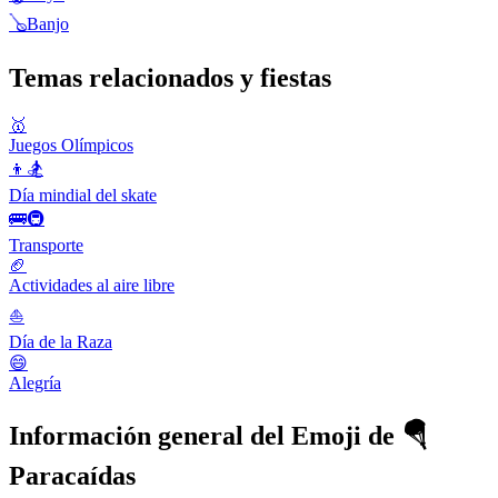
🪕
Banjo
Temas relacionados y fiestas
🥇
Juegos Olímpicos
👦🏂
Día mindial del skate
🚌🚇
Transporte
🏈
Actividades al aire libre
⛵️
Día de la Raza
😄
Alegría
Información general del Emoji de 🪂
Paracaídas