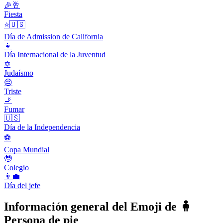
🎉🥂
Fiesta
⭐️🇺🇸
Día de Admission de California
👧
Día Internacional de la Juventud
✡️
Judaísmo
😔
Triste
🚬
Fumar
🇺🇸
Día de la Independencia
⚽️
Copa Mundial
🤓
Colegio
👨‍💼
Día del jefe
Información general del Emoji de 🧍
Persona de pie