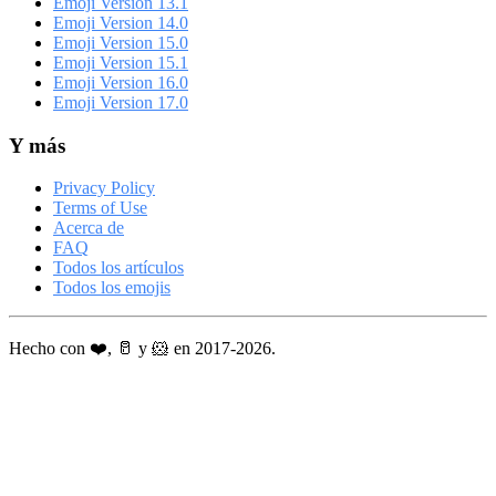
Emoji Version 13.1
Emoji Version 14.0
Emoji Version 15.0
Emoji Version 15.1
Emoji Version 16.0
Emoji Version 17.0
Y más
Privacy Policy
Terms of Use
Acerca de
FAQ
Todos los artículos
Todos los emojis
Hecho con ❤️, 🥛 y 🐹 en 2017-2026.