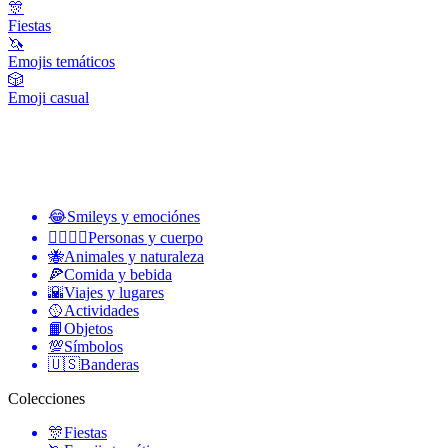
🎊
Fiestas
🦄
Emojis temáticos
🎲
Emoji casual
😂
Smileys y emociónes
👩‍❤️‍💋‍👨
Personas y cuerpo
🐝
Animales y naturaleza
🍕
Comida y bebida
🌇
Viajes y lugares
🥎
Actividades
📙
Objetos
💯
Símbolos
🇺🇸
Banderas
Colecciones
🎊
Fiestas