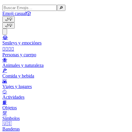
🔎
Emoji casual
🎲
🌙
💡
🌙
💡
😂
Smileys y emociónes
👩‍❤️‍💋‍👨
Personas y cuerpo
🐝
Animales y naturaleza
🍕
Comida y bebida
🌇
Viajes y lugares
🥎
Actividades
📙
Objetos
💯
Símbolos
🇺🇸
Banderas