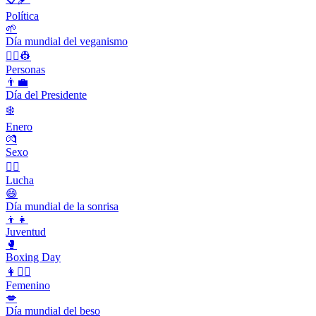
Política
🌱
Día mundial del veganismo
👨‍✈️👷
Personas
👨‍💼
Día del Presidente
❄️
Enero
💏
Sexo
🤼‍♂️
Lucha
😄
Día mundial de la sonrisa
👦👧
Juventud
🥊
Boxing Day
👩👱‍♀️
Femenino
💋
Día mundial del beso