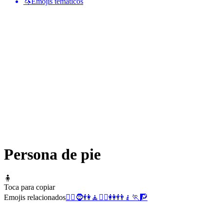
🦄
Emojis temáticos
Persona de pie
🧍
Toca para copiar
Emojis relacionados
🧍‍♂️
🧔
👫
🧘
🧍‍♀️
👭
👬
🧎
🏃
🧗