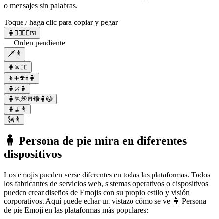
o mensajes sin palabras.
Toque / haga clic para copiar y pegar
🧍🧍‍♂️🧍‍♀️🍱
— Orden pendiente
🗡️🧍
🧍⚔️🧟‍♂️
👦➕🍄🟰🧍
🧍⚔️🧍
🧍🏃💭🚪🚻🧍😳
🧍🧹🧍
🗽🧍
🧍 Persona de pie mira en diferentes
dispositivos
Los emojis pueden verse diferentes en todas las plataformas. Todos
los fabricantes de servicios web, sistemas operativos o dispositivos
pueden crear diseños de Emojis con su propio estilo y visión
corporativos. Aquí puede echar un vistazo cómo se ve 🧍 Persona
de pie Emoji en las plataformas más populares: