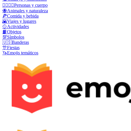
👩‍❤️‍💋‍👨
Personas y cuerpo
🐝
Animales y naturaleza
🍕
Comida y bebida
🌇
Viajes y lugares
🥎
Actividades
📙
Objetos
💯
Símbolos
🇺🇸
Banderas
🎊
Fiestas
🦄
Emojis temáticos