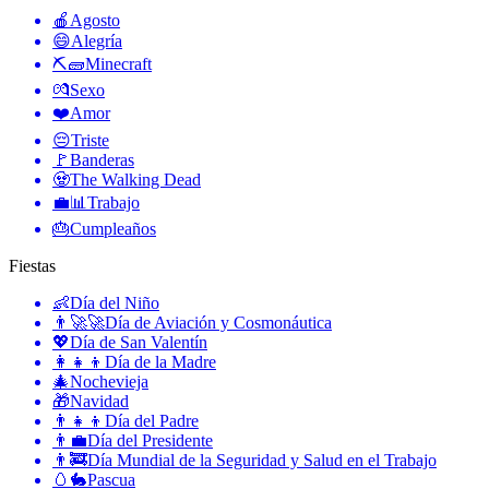
🍎
Agosto
😄
Alegría
⛏🧱
Minecraft
💏
Sexo
❤️
Amor
😔
Triste
🚩
Banderas
🧟
The Walking Dead
💼📊
Trabajo
🎂
Cumpleaños
Fiestas
👶
Día del Niño
👨‍🚀🚀
Día de Aviación y Cosmonáutica
💖
Día de San Valentín
👩‍👧‍👦
Día de la Madre
🎄
Nochevieja
🎁
Navidad
👨‍👧‍👦
Día del Padre
👨‍💼
Día del Presidente
👨‍🚒
Día Mundial de la Seguridad y Salud en el Trabajo
🥚🐇
Pascua