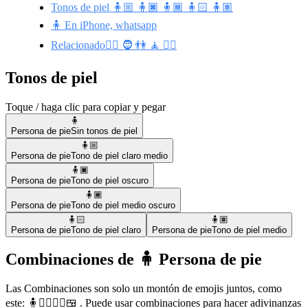
Tonos de piel 🧍🏼 🧍🏿 🧍🏾 🧍🏻 🧍🏽
🧍 En iPhone, whatsapp
Relacionado🧍‍♂️ 🧔 👫 🧘 🧍‍♀️
Tonos de piel
Toque / haga clic para copiar y pegar
🧍
Persona de pie
Sin tonos de piel
🧍🏼
Persona de pie
Tono de piel claro medio
🧍🏿
Persona de pie
Tono de piel oscuro
🧍🏾
Persona de pie
Tono de piel medio oscuro
🧍🏻
🧍🏽
Persona de pie
Tono de piel claro
Persona de pie
Tono de piel medio
Combinaciones de 🧍 Persona de pie
Las Combinaciones son solo un montón de emojis juntos, como
este: 🧍🧍‍♂️🧍‍♀️🍱 . Puede usar combinaciones para hacer adivinanzas