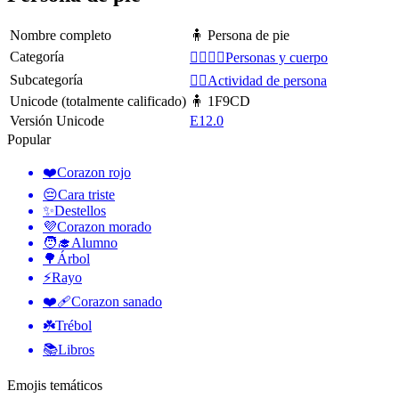
Nombre completo
🧍 Persona de pie
Categoría
👩‍❤️‍💋‍👨Personas y cuerpo
Subcategoría
💆‍♂️Actividad de persona
Unicode (totalmente calificado)
🧍 1F9CD
Versión Unicode
E12.0
Popular
❤️
Corazon rojo
😔
Cara triste
✨
Destellos
💜
Corazon morado
🧑‍🎓
Alumno
🌳
Árbol
⚡
Rayo
❤️‍🩹
Corazon sanado
☘️
Trébol
📚
Libros
Emojis temáticos