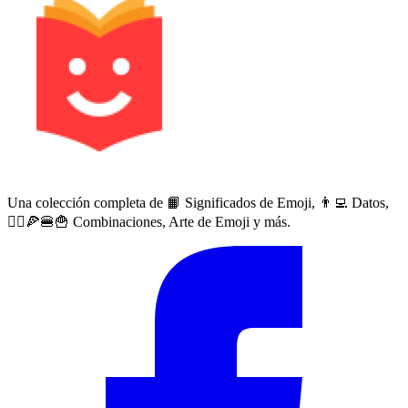
Una colección completa de 📙 Significados de Emoji, 👨‍💻 Datos,
🙅‍♀️🍕🍔🍟 Combinaciones, Arte de Emoji y más.