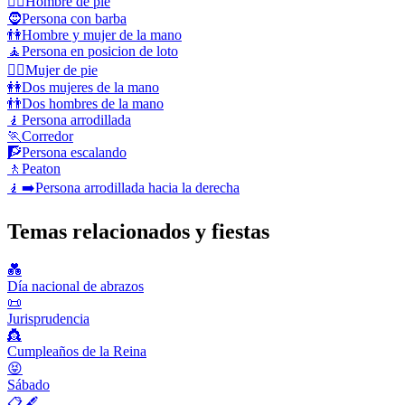
🧍‍♂️
Hombre de pie
🧔
Persona con barba
👫
Hombre y mujer de la mano
🧘
Persona en posicion de loto
🧍‍♀️
Mujer de pie
👭
Dos mujeres de la mano
👬
Dos hombres de la mano
🧎
Persona arrodillada
🏃
Corredor
🧗
Persona escalando
🚶
Peaton
🧎‍➡️
Persona arrodillada hacia la derecha
Temas relacionados y fiestas
💑
Día nacional de abrazos
📜
Jurisprudencia
👸
Cumpleaños de la Reina
😝
Sábado
📋🖋