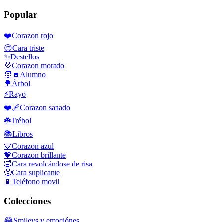
Popular
❤️
Corazon rojo
😔
Cara triste
✨
Destellos
💜
Corazon morado
🧑‍🎓
Alumno
🌳
Árbol
⚡
Rayo
❤️‍🩹
Corazon sanado
☘️
Trébol
📚
Libros
💙
Corazon azul
💖
Corazon brillante
🤣
Cara revolcándose de risa
🥺
Cara suplicante
📱
Teléfono movil
Colecciones
😂
Smileys y emociónes