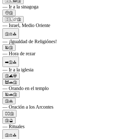
🇮🇱🕍🛐
— Ir a la sinagoga
🥺🛐
🇮🇱📿🛐
— Israel, Medio Oriente
🛐⚖️⛪
— ¡Igualdad de Religiónes!
🕌🛐
— Hora de rezar
➡️🛐⛪
— Ir a la iglesia
🛐🌊💀
🕍🚗🛐
— Orando en el templo
🕌🚗🛐
🛐🙏
— Oración a los Arcontes
🙅‍♂️🛐
🛐🔮
— Rituales
🛐⚖️⛪