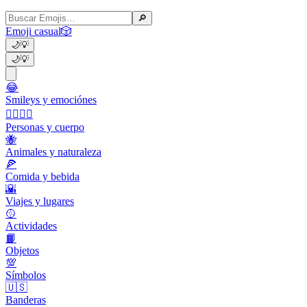
🔎
Emoji casual
🎲
🌙
💡
🌙
💡
😂
Smileys y emociónes
👩‍❤️‍💋‍👨
Personas y cuerpo
🐝
Animales y naturaleza
🍕
Comida y bebida
🌇
Viajes y lugares
🥎
Actividades
📙
Objetos
💯
Símbolos
🇺🇸
Banderas