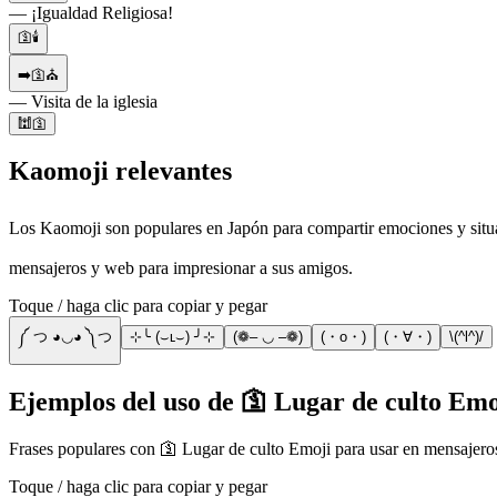
— ¡Igualdad Religiosa!
🛐🕯️
➡️🛐⛪
— Visita de la iglesia
🕍🛐
Kaomoji relevantes
Los Kaomoji son populares en Japón para compartir emociones y situ
mensajeros y web para impresionar a sus amigos.
Toque / haga clic para copiar y pegar
༼ つ ◕◡◕ ༽つ
⊹╰ (⌣ʟ⌣) ╯⊹
(❁– ◡ –❁)
(・o・)
(・∀・)
\(^l^)/
Ejemplos del uso de 🛐 Lugar de culto Emo
Frases populares con 🛐 Lugar de culto Emoji para usar en mensajero
Toque / haga clic para copiar y pegar