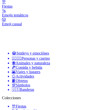
🎊
Fiestas
🦄
Emojis temáticos
🎲
Emoji casual
😂
Smileys y emociónes
👩‍❤️‍💋‍👨
Personas y cuerpo
🐝
Animales y naturaleza
🍕
Comida y bebida
🌇
Viajes y lugares
🥎
Actividades
📙
Objetos
💯
Símbolos
🇺🇸
Banderas
Colecciones
🎊
Fiestas