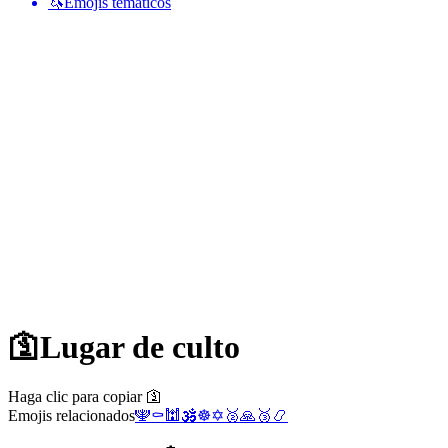
🦄
Emojis temáticos
🛐
Lugar de culto
Haga clic para copiar 🛐
Emojis relacionados
🕎
⚰️
🕍
🕉️
☸️
✡️
🥈
🙏
🥉
📿