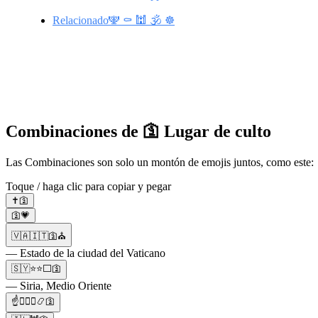
Relacionado🕎 ⚰️ 🕍 🕉️ ☸️
Combinaciones de 🛐 Lugar de culto
Las Combinaciones son solo un montón de emojis juntos, como este: ✝
Toque / haga clic para copiar y pegar
✝️🛐
🛐💗
🇻🇦🇮🇹🛐⛪
— Estado de la ciudad del Vaticano
🇸🇾⭐⭐⬜🛐
— Siria, Medio Oriente
☝👱🏼‍♂️📿🛐