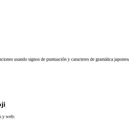
aciones usando signos de puntuación y caracteres de gramática japones
ji
s y web: