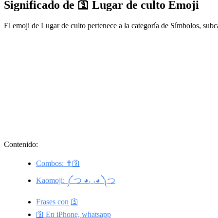
Significado de 🛐 Lugar de culto Emoji
El emoji de Lugar de culto pertenece a la categoría de Símbolos, sub
Contenido:
Combos: ✝️🛐
Kaomoji: ༼ つ ◕◡◕ ༽つ
Frases con 🛐
🛐 En iPhone, whatsapp