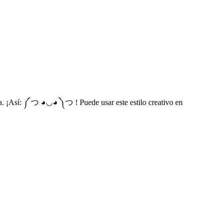
a. ¡Así: ༼ つ ◕◡◕ ༽つ ! Puede usar este estilo creativo en