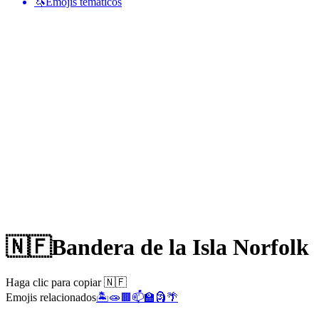
🦄
Emojis temáticos
🇳🇫
Bandera de la Isla Norfolk
Haga clic para copiar 🇳🇫
Emojis relacionados
🏝️
🧫
🟫
📫
🏫
🗿
🌴