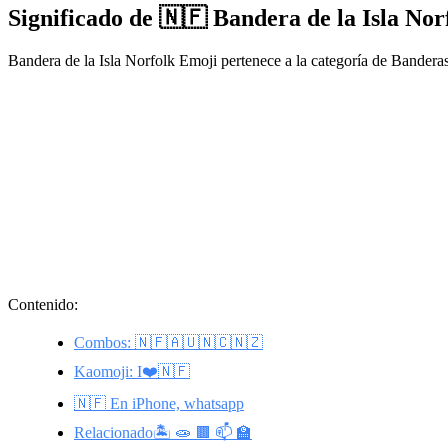
Significado de 🇳🇫 Bandera de la Isla No
Bandera de la Isla Norfolk Emoji pertenece a la categoría de Bander
Contenido:
Combos: 🇳🇫🇦🇺🇳🇨🇳🇿
Kaomoji: I❤️🇳🇫
🇳🇫 En iPhone, whatsapp
Relacionado🏝️ 🧫 🟫 📫 🏫