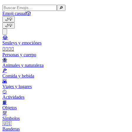
🔎
Emoji casual
🎲
🌙
💡
🌙
💡
😂
Smileys y emociónes
👩‍❤️‍💋‍👨
Personas y cuerpo
🐝
Animales y naturaleza
🍕
Comida y bebida
🌇
Viajes y lugares
🥎
Actividades
📙
Objetos
💯
Símbolos
🇺🇸
Banderas