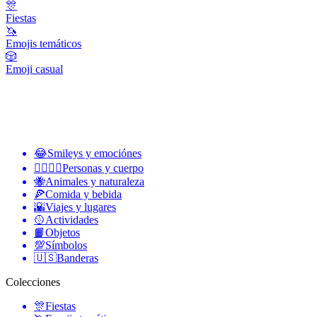
🎊
Fiestas
🦄
Emojis temáticos
🎲
Emoji casual
😂
Smileys y emociónes
👩‍❤️‍💋‍👨
Personas y cuerpo
🐝
Animales y naturaleza
🍕
Comida y bebida
🌇
Viajes y lugares
🥎
Actividades
📙
Objetos
💯
Símbolos
🇺🇸
Banderas
Colecciones
🎊
Fiestas