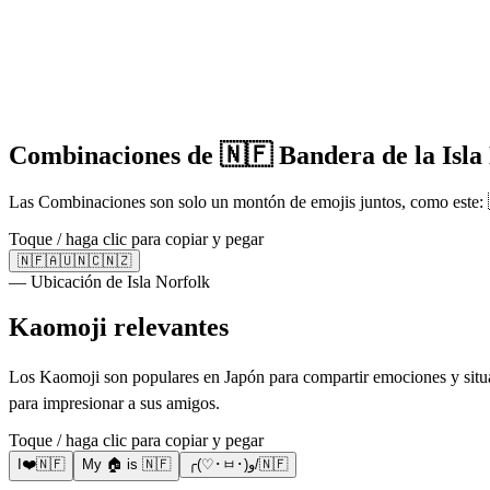
Combinaciones de 🇳🇫 Bandera de la Isla
Las Combinaciones son solo un montón de emojis juntos, como este:
Toque / haga clic para copiar y pegar
🇳🇫🇦🇺🇳🇨🇳🇿
— Ubicación de Isla Norfolk
Kaomoji relevantes
Los Kaomoji son populares en Japón para compartir emociones y situac
para impresionar a sus amigos.
Toque / haga clic para copiar y pegar
I❤️🇳🇫
My 🏠 is 🇳🇫
╭(♡･ㅂ･)و/🇳🇫