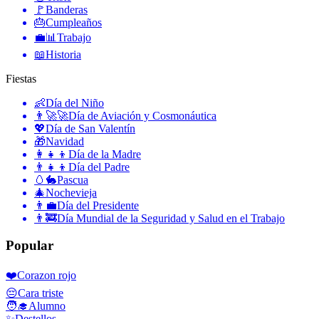
🚩
Banderas
🎂
Cumpleaños
💼📊
Trabajo
📖
Historia
Fiestas
👶
Día del Niño
👨‍🚀🚀
Día de Aviación y Cosmonáutica
💖
Día de San Valentín
🎁
Navidad
👩‍👧‍👦
Día de la Madre
👨‍👧‍👦
Día del Padre
🥚🐇
Pascua
🎄
Nochevieja
👨‍💼
Día del Presidente
👨‍🚒
Día Mundial de la Seguridad y Salud en el Trabajo
Popular
❤️
Corazon rojo
😔
Cara triste
🧑‍🎓
Alumno
✨
Destellos