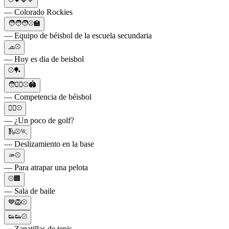
— Colorado Rockies
🧑🧑🧑⚾🏫
— Equipo de béisbol de la escuela secundaria
🧢⚾
— Hoy es dia de beisbol
⚾🏓
🧑🏃‍♂️⚾🏟️
— Competencia de béisbol
🏌️‍♂️⚾
— ¿Un poco de golf?
🛝⚾🏃
— Deslizamiento en la base
🫴⚾
— Para atrapar una pelota
⚾🏢
— Sala de baile
💙🦁⚾
👟👟⚾
— Zapatillas de tenis