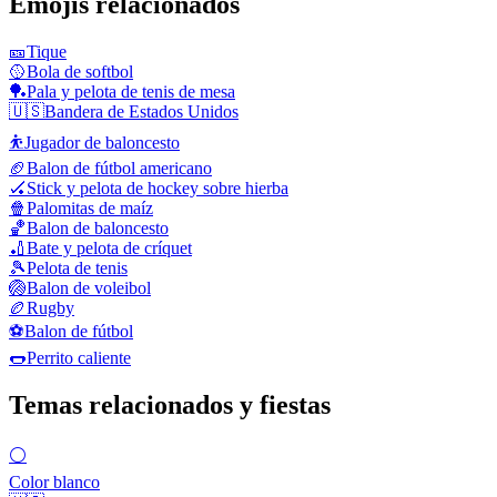
Emojis relacionados
🎫
Tique
🥎
Bola de softbol
🏓
Pala y pelota de tenis de mesa
🇺🇸
Bandera de Estados Unidos
⛹️
Jugador de baloncesto
🏈
Balon de fútbol americano
🏑
Stick y pelota de hockey sobre hierba
🍿
Palomitas de maíz
🏀
Balon de baloncesto
🏏
Bate y pelota de críquet
🎾
Pelota de tenis
🏐
Balon de voleibol
🏉
Rugby
⚽
Balon de fútbol
🌭
Perrito caliente
Temas relacionados y fiestas
⚪
Color blanco