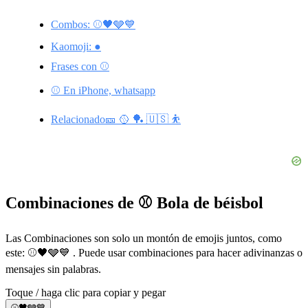
Combos: ⚾🖤🩶💙
Kaomoji: ●
Frases con ⚾
⚾ En iPhone, whatsapp
Relacionado🎫 🥎 🏓 🇺🇸 ⛹️
Combinaciones de ⚾ Bola de béisbol
Las Combinaciones son solo un montón de emojis juntos, como
este: ⚾🖤🩶💙 . Puede usar combinaciones para hacer adivinanzas o
mensajes sin palabras.
Toque / haga clic para copiar y pegar
⚾🖤🩶💙