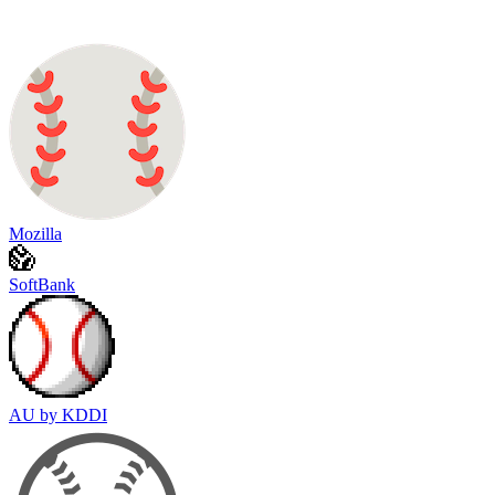
Mozilla
SoftBank
AU by KDDI