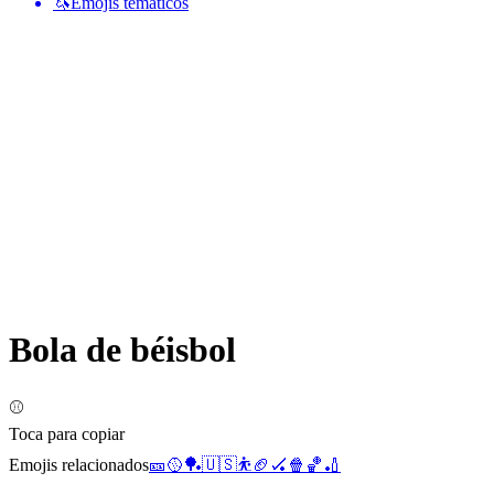
🦄
Emojis temáticos
Bola de béisbol
⚾
Toca para copiar
Emojis relacionados
🎫
🥎
🏓
🇺🇸
⛹️
🏈
🏑
🍿
🏀
🏏