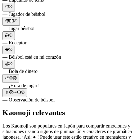
🧑⚾
— Jugador de béisbol
🧑🏃‍♂️⚾
— Jugar béisbol
🎣⚾
— Receptor
❤️⚾
— Béisbol está en mi corazón
💰⚾
— Bola de dinero
⛅⚾🏐
— ¡Hora de jugar!
👨🧒👀📺⚾
— Observación de béisbol
Kaomoji relevantes
Los Kaomoji son populares en Japón para compartir emociones y
situaciones usando signos de puntuación y caracteres de gramática
japonesa. ¡Así: ● ! Puede usar este estilo creativo en mensajeros y