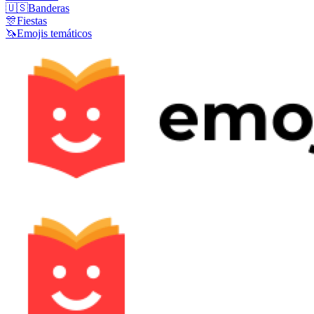
🇺🇸
Banderas
🎊
Fiestas
🦄
Emojis temáticos