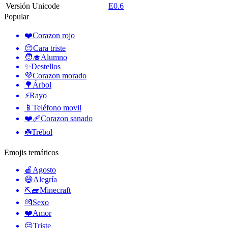
Versión Unicode
E0.6
Popular
❤️
Corazon rojo
😔
Cara triste
🧑‍🎓
Alumno
✨
Destellos
💜
Corazon morado
🌳
Árbol
⚡
Rayo
📱
Teléfono movil
❤️‍🩹
Corazon sanado
☘️
Trébol
Emojis temáticos
🍎
Agosto
😄
Alegría
⛏🧱
Minecraft
💏
Sexo
❤️
Amor
😔
Triste