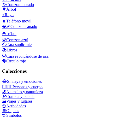
💜
Corazon morado
🌳
Árbol
⚡
Rayo
📱
Teléfono movil
❤️‍🩹
Corazon sanado
☘️
Trébol
💙
Corazon azul
🥺
Cara suplicante
📚
Libros
🤣
Cara revolcándose de risa
🔴
Círculo rojo
Colecciones
😂
Smileys y emociónes
👩‍❤️‍💋‍👨
Personas y cuerpo
🐝
Animales y naturaleza
🍕
Comida y bebida
🌇
Viajes y lugares
🥎
Actividades
📙
Objetos
💯
Símbolos