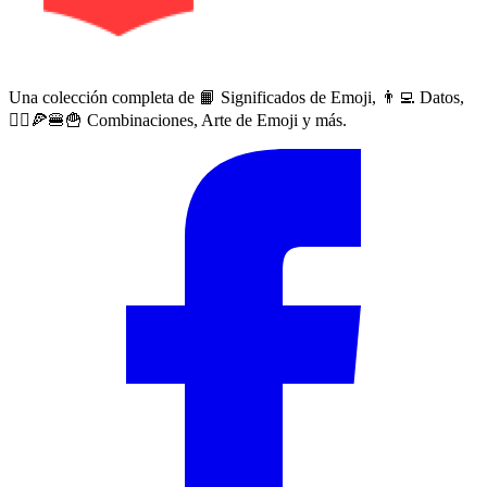
Una colección completa de 📙 Significados de Emoji, 👨‍💻 Datos,
🙅‍♀️🍕🍔🍟 Combinaciones, Arte de Emoji y más.