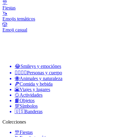
🎊
Fiestas
🦄
Emojis temáticos
🎲
Emoji casual
😂
Smileys y emociónes
👩‍❤️‍💋‍👨
Personas y cuerpo
🐝
Animales y naturaleza
🍕
Comida y bebida
🌇
Viajes y lugares
🥎
Actividades
📙
Objetos
💯
Símbolos
🇺🇸
Banderas
Colecciones
🎊
Fiestas