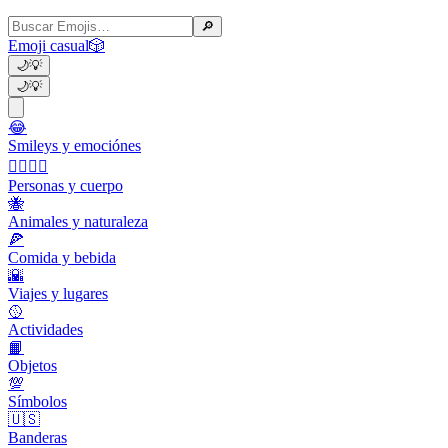
🔎
Emoji casual
🎲
🌙
💡
🌙
💡
😂
Smileys y emociónes
👩‍❤️‍💋‍👨
Personas y cuerpo
🐝
Animales y naturaleza
🍕
Comida y bebida
🌇
Viajes y lugares
🥎
Actividades
📙
Objetos
💯
Símbolos
🇺🇸
Banderas