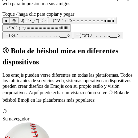
web para impresionar a sus amigos.
Toque / haga clic para copiar y pegar
●
◎
0( =^･_･^)=〇
（*´∀｀）つ＝＝＝＝＝＝＝＝●ⅲⅲⅲ
（*´∀｀）つ＝＝＝＝＝＝＝＝○ⅲⅲⅲ
＝( o)ノ ．．．．．．．．．…___ｏ
＝( ^o^)ノ ．．．…___ｏ
⚾ Bola de béisbol mira en diferentes
dispositivos
Los emojis pueden verse diferentes en todas las plataformas. Todos
los fabricantes de servicios web, sistemas operativos o dispositivos
pueden crear diseños de Emojis con su propio estilo y visión
corporativos. Aquí puede echar un vistazo cómo se ve ⚾ Bola de
béisbol Emoji en las plataformas más populares:
⚾
Su navegador